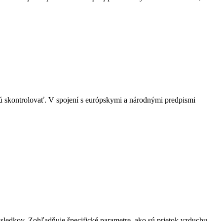
 skontrolovať. V spojení s európskymi a národnými predpismi
ledkov. Zohľadňuje špecifické parametre, ako sú prietok vzduchu,