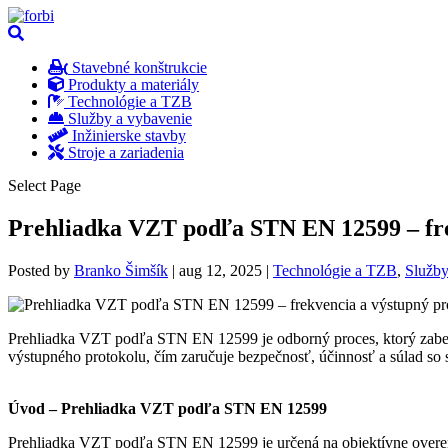
Stavebné konštrukcie
Produkty a materiály
Technológie a TZB
Služby a vybavenie
Inžinierske stavby
Stroje a zariadenia
Select Page
Prehliadka VZT podľa STN EN 12599 – fre
Posted by
Branko Šimšík
|
aug 12, 2025
|
Technológie a TZB
,
Služby
Prehliadka VZT podľa STN EN 12599 je odborný proces, ktorý zabezp
výstupného protokolu, čím zaručuje bezpečnosť, účinnosť a súlad so
Úvod – Prehliadka VZT podľa STN EN 12599
Prehliadka VZT podľa STN EN 12599 je určená na objektívne overeni