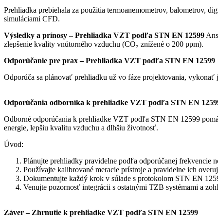
Prehliadka prebiehala za použitia termoanemometrov, balometrov, dig
simuláciami CFD.
Výsledky a prínosy – Prehliadka VZT podľa STN EN 12599
Answ
zlepšenie kvality vnútorného vzduchu (CO₂ znížené o 200 ppm).
Odporúčanie pre prax – Prehliadka VZT podľa STN EN 12599
Odporúča sa plánovať prehliadku už vo fáze projektovania, vykonať j
Odporúčania odborníka k prehliadke VZT podľa STN EN 1259
Odborné odporúčania k prehliadke VZT podľa STN EN 12599 pomáhaj
energie, lepšiu kvalitu vzduchu a dlhšiu životnosť.
Úvod:
Plánujte prehliadky pravidelne podľa odporúčanej frekvencie 
Používajte kalibrované meracie prístroje a pravidelne ich overuj
Dokumentujte každý krok v súlade s protokolom STN EN 12599 
Venujte pozornosť integrácii s ostatnými TZB systémami a zoh
Záver – Zhrnutie k prehliadke VZT podľa STN EN 12599