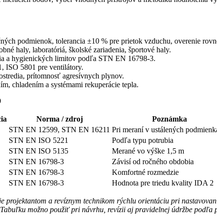
ných podmienok, tolerancia ±10 % pre prietok vzduchu, overenie rovno
né haly, laboratóriá, školské zariadenia, športové haly.
enia a hygienických limitov podľa STN EN 16798-3.
SO 5801 pre ventilátory.
ostredia, prítomnosť agresívnych plynov.
ím, chladením a systémami rekuperácie tepla.
9
ia
Norma / zdroj
Poznámka
STN EN 12599, STN EN 16211
Pri meraní v ustálených podmienk
STN EN ISO 5221
Podľa typu potrubia
STN EN ISO 5135
Merané vo výške 1,5 m
STN EN 16798-3
Závisí od ročného obdobia
STN EN 16798-3
Komfortné rozmedzie
STN EN 16798-3
Hodnota pre triedu kvality IDA 2
projektantom a revíznym technikom rýchlu orientáciu pri nastavovaní
ť. Tabuľku možno použiť pri návrhu, revízii aj pravidelnej údržbe podľ