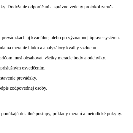
y. Dodržanie odporúčaní a správne vedený protokol zaručia
 prevádzkach aj kvartálne, alebo po významnej úprave systému.
ia na meranie hluku a analyzátory kvality vzduchu.
 pričom musí obsahovať všetky meracie body a odchýlky.
 príslušným osvedčením.
stavenie prevádzky.
odpis zodpovednej osoby.
ponúkajú detailné postupy, príklady meraní a metodické pokyny.