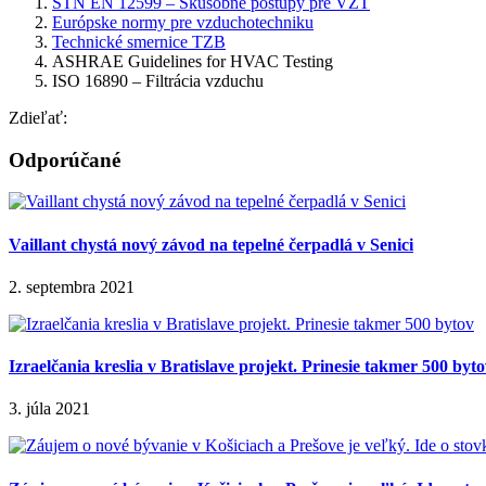
STN EN 12599 – Skúšobné postupy pre VZT
Európske normy pre vzduchotechniku
Technické smernice TZB
ASHRAE Guidelines for HVAC Testing
ISO 16890 – Filtrácia vzduchu
Zdieľať:
Odporúčané
Vaillant chystá nový závod na tepelné čerpadlá v Senici
2. septembra 2021
Izraelčania kreslia v Bratislave projekt. Prinesie takmer 500 byt
3. júla 2021