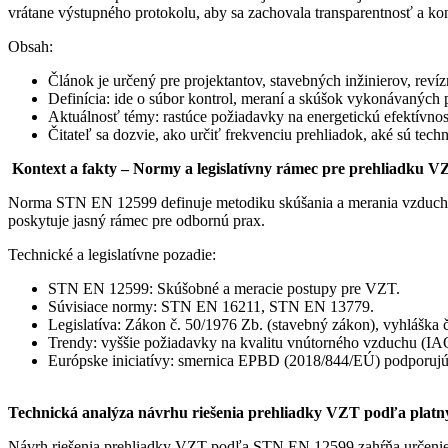
vrátane výstupného protokolu, aby sa zachovala transparentnosť a ko
Obsah:
Článok je určený pre projektantov, stavebných inžinierov, reví
Definícia: ide o súbor kontrol, meraní a skúšok vykonávanýc
Aktuálnosť témy: rastúce požiadavky na energetickú efektívnosť
Čitateľ sa dozvie, ako určiť frekvenciu prehliadok, aké sú tec
Kontext a fakty – Normy a legislatívny rámec pre prehliadku
Norma STN EN 12599 definuje metodiku skúšania a merania vzduchote
poskytuje jasný rámec pre odbornú prax.
Technické a legislatívne pozadie:
STN EN 12599: Skúšobné a meracie postupy pre VZT.
Súvisiace normy: STN EN 16211, STN EN 13779.
Legislatíva: Zákon č. 50/1976 Zb. (stavebný zákon), vyhláška 
Trendy: vyššie požiadavky na kvalitu vnútorného vzduchu (IAQ)
Európske iniciatívy: smernica EPBD (2018/844/EÚ) podporujú
Technická analýza návrhu riešenia prehliadky VZT podľa pla
Návrh riešenia prehliadky VZT podľa STN EN 12599 zahŕňa určenie m