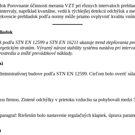
liadok
k podľa STN EN 12599 a STN EN 16211 ukazuje trend zlepšovania prevád
rgetickým stratám. Výrazný nárast stability systému nastáva pri interv
stredia a znížiť prevádzkové náklady.
xi
administratívnej budove podľa STN EN 12599. Cieľom bolo overiť súl
u firmou. Zistené odchýlky v prietoku vzduchu sa pohybovali medzi 5
aragraf: Riešením bolo nastavenie regulačných klapiek, úprava parame
9