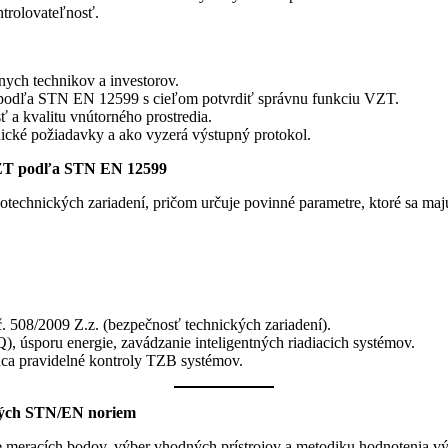
ntrolovateľnosť.
znych technikov a investorov.
h podľa STN EN 12599 s cieľom potvrdiť správnu funkciu VZT.
 a kvalitu vnútorného prostredia.
hnické požiadavky a ako vyzerá výstupný protokol.
 VZT podľa STN EN 12599
chnických zariadení, pričom určuje povinné parametre, ktoré sa majú
č. 508/2009 Z.z. (bezpečnosť technických zariadení).
, úsporu energie, zavádzanie inteligentných riadiacich systémov.
ca pravidelné kontroly TZB systémov.
tných STN/EN noriem
eracích bodov, výber vhodných prístrojov a metodiku hodnotenia výs