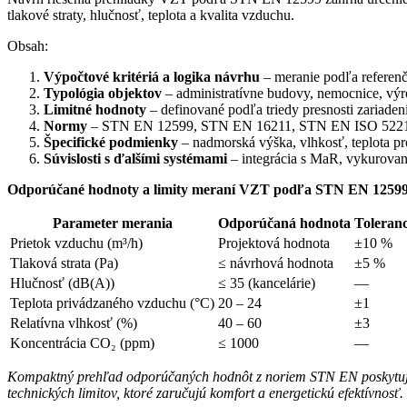
tlakové straty, hlučnosť, teplota a kvalita vzduchu.
Obsah:
Výpočtové kritériá a logika návrhu
– meranie podľa referenč
Typológia objektov
– administratívne budovy, nemocnice, výrob
Limitné hodnoty
– definované podľa triedy presnosti zariad
Normy
– STN EN 12599, STN EN 16211, STN EN ISO 5221, I
Špecifické podmienky
– nadmorská výška, vlhkosť, teplota pr
Súvislosti s ďalšími systémami
– integrácia s MaR, vykurovan
Odporúčané hodnoty a limity meraní VZT podľa STN EN 1259
Parameter merania
Odporúčaná hodnota
Toleranc
Prietok vzduchu (m³/h)
Projektová hodnota
±10 %
Tlaková strata (Pa)
≤ návrhová hodnota
±5 %
Hlučnosť (dB(A))
≤ 35 (kancelárie)
—
Teplota privádzaného vzduchu (°C)
20 – 24
±1
Relatívna vlhkosť (%)
40 – 60
±3
Koncentrácia CO₂ (ppm)
≤ 1000
—
Kompaktný prehľad odporúčaných hodnôt z noriem STN EN poskytuje 
technických limitov, ktoré zaručujú komfort a energetickú efektívnos