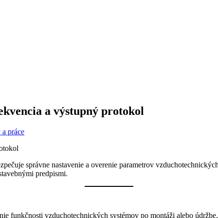
kvencia a výstupný protokol
 a práce
ečuje správne nastavenie a overenie parametrov vzduchotechnických za
 stavebnými predpismi.
e funkčnosti vzduchotechnických systémov po montáži alebo údržbe. 