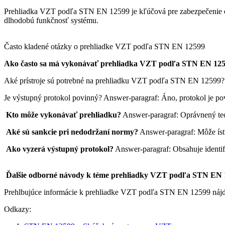
Prehliadka VZT podľa STN EN 12599 je kľúčová pre zabezpečenie ef
dlhodobú funkčnosť systému.
Často kladené otázky o prehliadke VZT podľa STN EN 12599
Ako často sa má vykonávať prehliadka VZT podľa STN EN 12
Aké prístroje sú potrebné na prehliadku VZT podľa STN EN 12599? N
Je výstupný protokol povinný? Answer-paragraf: Áno, protokol je p
Kto môže vykonávať prehliadku?
Answer-paragraf: Oprávnený tec
Aké sú sankcie pri nedodržaní normy?
Answer-paragraf: Môže ísť 
Ako vyzerá výstupný protokol?
Answer-paragraf: Obsahuje identif
Ďalšie odborné návody k téme prehliadky VZT podľa STN EN 
Prehlbujúce informácie k prehliadke VZT podľa STN EN 12599 nájdete
Odkazy: