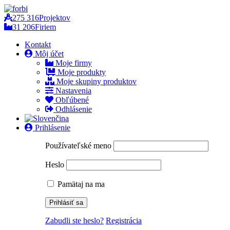
275 316
Projektov
31 206
Firiem
Kontakt
Môj účet
Moje firmy
Moje produkty
Moje skupiny produktov
Nastavenia
Obľúbené
Odhlásenie
Prihlásenie
Používateľské meno
Heslo
Pamätaj na ma
Zabudli ste heslo?
Registrácia