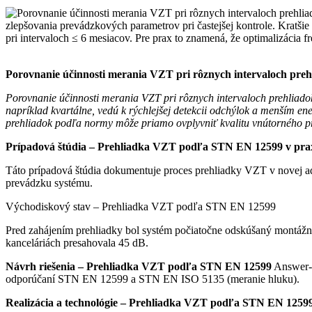
Porovnanie účinnosti merania VZT pri rôznych intervaloch preh
Porovnanie účinnosti merania VZT pri rôznych intervaloch prehliado
napríklad kvartálne, vedú k rýchlejšej detekcii odchýlok a menším ene
prehliadok podľa normy môže priamo ovplyvniť kvalitu vnútorného pro
Prípadová štúdia – Prehliadka VZT podľa STN EN 12599 v pra
Táto prípadová štúdia dokumentuje proces prehliadky VZT v novej 
prevádzku systému.
Východiskový stav – Prehliadka VZT podľa STN EN 12599
Pred zahájením prehliadky bol systém počiatočne odskúšaný montážno
kanceláriách presahovala 45 dB.
Návrh riešenia – Prehliadka VZT podľa STN EN 12599
Answer-p
odporúčaní STN EN 12599 a STN EN ISO 5135 (meranie hluku).
Realizácia a technológie – Prehliadka VZT podľa STN EN 1259