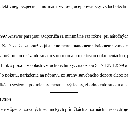
ektívnej, bezpečnej a normami vyhovujúcej prevádzky vzduchotechnik
599?
Answer-paragraf: Odporúča sa minimálne raz ročne, pri náročných
ajčastejšie sa používajú anemometre, manometre, balometre, zariaden
ovinný pre preukázanie súladu s normou a projektovou dokumentáciou,
hnik s praxou v oblasti vzduchotechniky, znalosťou STN EN 12599 a
o pokutu, nariadenie na nápravu zo strany stavebného dozoru alebo za
ikáciu systému, podmienky merania, výsledky, zhodnotenie súladu a p
12599
 v špecializovaných technických príručkách a normách. Tieto zdroje 