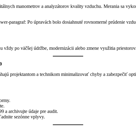
itálnych manometrov a analyzátorov kvality vzduchu. Merania sa vykona
er-paragraf: Po úpravách bolo dosiahnuté rovnomerné prúdenie vzduch
u vždy po väčšej údržbe, modernizácii alebo zmene využitia priestorov
9
ú projektantom a technikom minimalizovať chyby a zabezpečiť optimá
normy.
te.
a archivujte údaje pre audit.
ľadnite sezónne vplyvy.