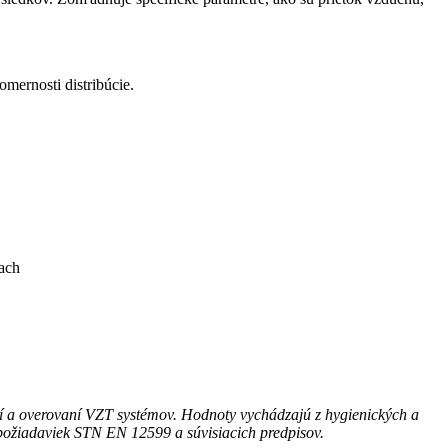
mernosti distribúcie.
ach
 a overovaní VZT systémov. Hodnoty vychádzajú z hygienických a
a požiadaviek STN EN 12599 a súvisiacich predpisov.