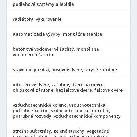
podlahové systémy a lepidlá
radiátory, vykurovanie
automatizácia výroby, montážne stanice
betónové vodomerné šachty, monolitná
vodomerná šachta
stavebné puzdrá, posuvné dvere, skryté zárubne
interiérové dvere, zárubne, dvere na mieru,
obložkové zárubne, bezfalcové dvere, falcové dvere
vzduchotechnické koleno, vzduchotechnika,
potrubné koleno, vzduchotechnické potrubie,
potrubné rozvody, vzduchotechnické komponenty
strešné substráty, zelené strechy, vegetačné
strechy, strešné záhrady, extenzívne zelené