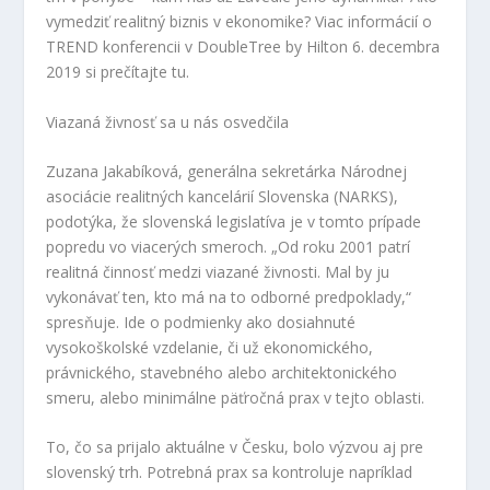
vymedziť realitný biznis v ekonomike? Viac informácií o
TREND konferencii v DoubleTree by Hilton 6. decembra
2019 si prečítajte tu.
Viazaná živnosť sa u nás osvedčila
Zuzana Jakabíková, generálna sekretárka Národnej
asociácie realitných kancelárií Slovenska (NARKS),
podotýka, že slovenská legislatíva je v tomto prípade
popredu vo viacerých smeroch. „Od roku 2001 patrí
realitná činnosť medzi viazané živnosti. Mal by ju
vykonávať ten, kto má na to odborné predpoklady,“
spresňuje. Ide o podmienky ako dosiahnuté
vysokoškolské vzdelanie, či už ekonomického,
právnického, stavebného alebo architektonického
smeru, alebo minimálne päťročná prax v tejto oblasti.
To, čo sa prijalo aktuálne v Česku, bolo výzvou aj pre
slovenský trh. Potrebná prax sa kontroluje napríklad