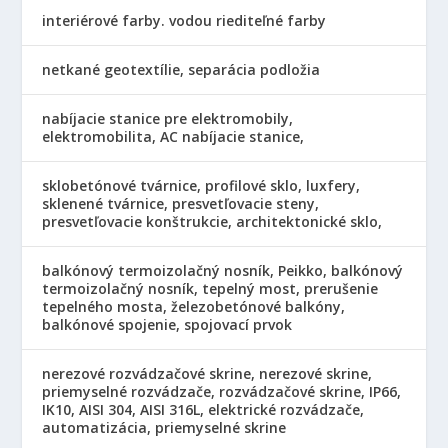
interiérové farby. vodou riediteľné farby
netkané geotextílie, separácia podložia
nabíjacie stanice pre elektromobily,
elektromobilita, AC nabíjacie stanice,
sklobetónové tvárnice, profilové sklo, luxfery,
sklenené tvárnice, presvetľovacie steny,
presvetľovacie konštrukcie, architektonické sklo,
balkónový termoizolačný nosník, Peikko, balkónový
termoizolačný nosník, tepelný most, prerušenie
tepelného mosta, železobetónové balkóny,
balkónové spojenie, spojovací prvok
nerezové rozvádzačové skrine, nerezové skrine,
priemyselné rozvádzače, rozvádzačové skrine, IP66,
IK10, AISI 304, AISI 316L, elektrické rozvádzače,
automatizácia, priemyselné skrine