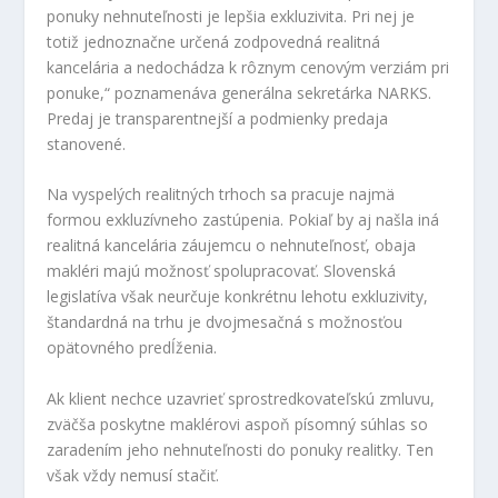
ponuky nehnuteľnosti je lepšia exkluzivita. Pri nej je
totiž jednoznačne určená zodpovedná realitná
kancelária a nedochádza k rôznym cenovým verziám pri
ponuke,“ poznamenáva generálna sekretárka NARKS.
Predaj je transparentnejší a podmienky predaja
stanovené.
Na vyspelých realitných trhoch sa pracuje najmä
formou exkluzívneho zastúpenia. Pokiaľ by aj našla iná
realitná kancelária záujemcu o nehnuteľnosť, obaja
makléri majú možnosť spolupracovať. Slovenská
legislatíva však neurčuje konkrétnu lehotu exkluzivity,
štandardná na trhu je dvojmesačná s možnosťou
opätovného predĺženia.
Ak klient nechce uzavrieť sprostredkovateľskú zmluvu,
zväčša poskytne maklérovi aspoň písomný súhlas so
zaradením jeho nehnuteľnosti do ponuky realitky. Ten
však vždy nemusí stačiť.