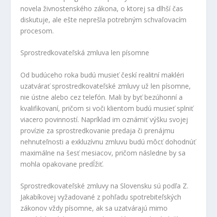
novela živnostenského zákona, o ktorej sa dlhší čas
diskutuje, ale ešte neprešla potrebným schvaľovacím
procesom.
Sprostredkovateľská zmluva len písomne
Od budúceho roka budú musieť českí realitní makléri
uzatvárať sprostredkovateľské zmluvy už len písomne,
nie ústne alebo cez telefón. Mali by byť bezúhonní a
kvalifikovaní, pričom si voči klientom budú musieť splniť
viacero povinností. Napríklad im oznámiť výšku svojej
provízie za sprostredkovanie predaja či prenájmu
nehnuteľnosti a exkluzívnu zmluvu budú môcť dohodnúť
maximálne na šesť mesiacov, pričom následne by sa
mohla opakovane predĺžiť.
Sprostredkovateľské zmluvy na Slovensku sú podľa Z.
Jakabíkovej vyžadované z pohľadu spotrebiteľských
zákonov vždy písomne, ak sa uzatvárajú mimo