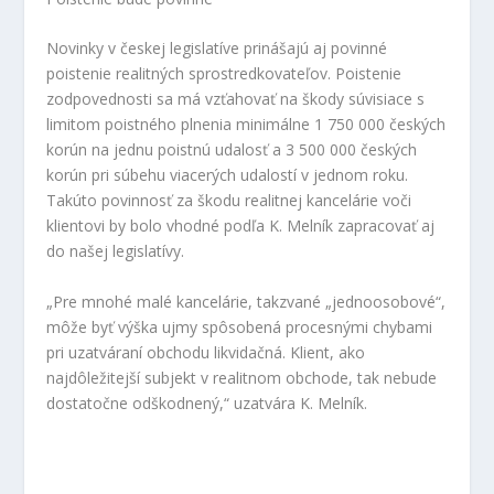
Novinky v českej legislatíve prinášajú aj povinné
poistenie realitných sprostredkovateľov. Poistenie
zodpovednosti sa má vzťahovať na škody súvisiace s
limitom poistného plnenia minimálne 1 750 000 českých
korún na jednu poistnú udalosť a 3 500 000 českých
korún pri súbehu viacerých udalostí v jednom roku.
Takúto povinnosť za škodu realitnej kancelárie voči
klientovi by bolo vhodné podľa K. Melník zapracovať aj
do našej legislatívy.
„Pre mnohé malé kancelárie, takzvané „jednoosobové“,
môže byť výška ujmy spôsobená procesnými chybami
pri uzatváraní obchodu likvidačná. Klient, ako
najdôležitejší subjekt v realitnom obchode, tak nebude
dostatočne odškodnený,“ uzatvára K. Melník.