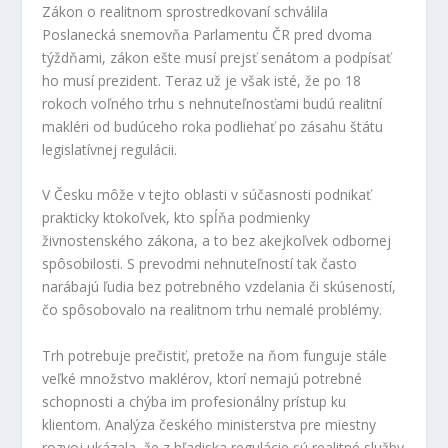
Zákon o realitnom sprostredkovaní schválila
Poslanecká snemovňa Parlamentu ČR pred dvoma
týždňami, zákon ešte musí prejsť senátom a podpísať
ho musí prezident. Teraz už je však isté, že po 18
rokoch voľného trhu s nehnuteľnosťami budú realitní
makléri od budúceho roka podliehať po zásahu štátu
legislatívnej regulácii.
V Česku môže v tejto oblasti v súčasnosti podnikať
prakticky ktokoľvek, kto spĺňa podmienky
živnostenského zákona, a to bez akejkoľvek odbornej
spôsobilosti. S prevodmi nehnuteľností tak často
narábajú ľudia bez potrebného vzdelania či skúseností,
čo spôsobovalo na realitnom trhu nemalé problémy.
Trh potrebuje prečistiť, pretože na ňom funguje stále
veľké množstvo maklérov, ktorí nemajú potrebné
schopnosti a chýba im profesionálny prístup ku
klientom. Analýza českého ministerstva pre miestny
rozvoj ukázala, že z hľadiska regulácie sú realitné služby