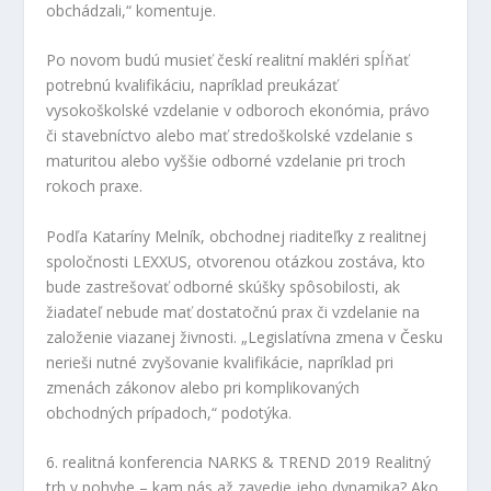
obchádzali,“ komentuje.
Po novom budú musieť českí realitní makléri spĺňať
potrebnú kvalifikáciu, napríklad preukázať
vysokoškolské vzdelanie v odboroch ekonómia, právo
či stavebníctvo alebo mať stredoškolské vzdelanie s
maturitou alebo vyššie odborné vzdelanie pri troch
rokoch praxe.
Podľa Kataríny Melník, obchodnej riaditeľky z realitnej
spoločnosti LEXXUS, otvorenou otázkou zostáva, kto
bude zastrešovať odborné skúšky spôsobilosti, ak
žiadateľ nebude mať dostatočnú prax či vzdelanie na
založenie viazanej živnosti. „Legislatívna zmena v Česku
nerieši nutné zvyšovanie kvalifikácie, napríklad pri
zmenách zákonov alebo pri komplikovaných
obchodných prípadoch,“ podotýka.
6. realitná konferencia NARKS & TREND 2019 Realitný
trh v pohybe – kam nás až zavedie jeho dynamika? Ako