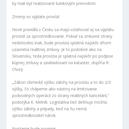
by mali byť realizované bankovým prevodom.
Zmeny vo výplate provízií
Nové pravidlá v Česku sa majú vzťahovať aj na výplatu
provízií za sprostredkovanie. Pokiaľ sa zmluvné strany
nedohodnú inak, bude provízia splatná najskôr dňom
uzavretia realitnej zmluvy. Je to podobné ako na
Slovensku, teda provízia je splatná najskôr po podpise
kúpnej zmluvy a zavkladovaní na kataster, dopĺňa R.
Churý.
„Zákon obmedzí výšku zálohy na províziu a to do 2/3
výšky, čo chápeme ako nástroj na limitovanie
podvodných operácií zo strany realitných kancelárií,“
podotýka K. Melník. Legislatíva tiež definuje možnú
výšku zálohy a prípady, keď na ňu nemá
sprostredkovateľ nárok.
Poistenie bude povinné