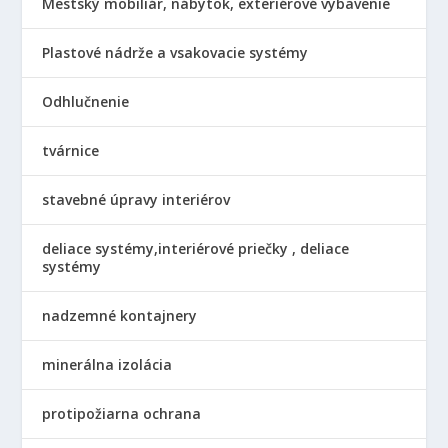
Mestský mobiliár, nábytok, exteriérové vybavenie
Plastové nádrže a vsakovacie systémy
Odhlučnenie
tvárnice
stavebné úpravy interiérov
deliace systémy,interiérové priečky , deliace
systémy
nadzemné kontajnery
minerálna izolácia
protipožiarna ochrana