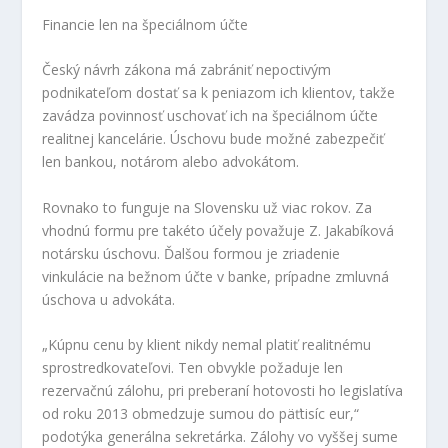
Financie len na špeciálnom účte
Český návrh zákona má zabrániť nepoctivým
podnikateľom dostať sa k peniazom ich klientov, takže
zavádza povinnosť uschovať ich na špeciálnom účte
realitnej kancelárie. Úschovu bude možné zabezpečiť
len bankou, notárom alebo advokátom.
Rovnako to funguje na Slovensku už viac rokov. Za
vhodnú formu pre takéto účely považuje Z. Jakabíková
notársku úschovu. Ďalšou formou je zriadenie
vinkulácie na bežnom účte v banke, prípadne zmluvná
úschova u advokáta.
„Kúpnu cenu by klient nikdy nemal platiť realitnému
sprostredkovateľovi. Ten obvykle požaduje len
rezervačnú zálohu, pri preberaní hotovosti ho legislatíva
od roku 2013 obmedzuje sumou do päťtisíc eur,“
podotýka generálna sekretárka. Zálohy vo vyššej sume