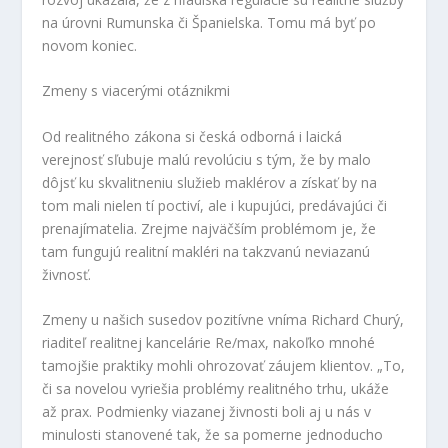
na úrovni Rumunska či Španielska. Tomu má byť po
novom koniec.
Zmeny s viacerými otáznikmi
Od realitného zákona si česká odborná i laická
verejnosť sľubuje malú revolúciu s tým, že by malo
dôjsť ku skvalitneniu služieb maklérov a získať by na
tom mali nielen tí poctiví, ale i kupujúci, predávajúci či
prenajímatelia. Zrejme najväčším problémom je, že
tam fungujú realitní makléri na takzvanú neviazanú
živnosť.
Zmeny u našich susedov pozitívne vníma Richard Churý,
riaditeľ realitnej kancelárie Re/max, nakoľko mnohé
tamojšie praktiky mohli ohrozovať záujem klientov. „To,
či sa novelou vyriešia problémy realitného trhu, ukáže
až prax. Podmienky viazanej živnosti boli aj u nás v
minulosti stanovené tak, že sa pomerne jednoducho