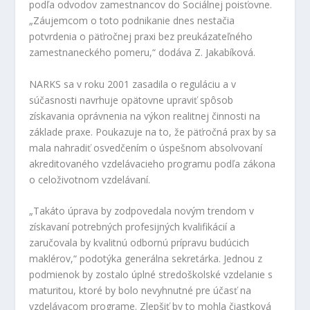
podľa odvodov zamestnancov do Sociálnej poisťovne.
„Záujemcom o toto podnikanie dnes nestačia
potvrdenia o päťročnej praxi bez preukázateľného
zamestnaneckého pomeru,“ dodáva Z. Jakabíková.
NARKS sa v roku 2001 zasadila o reguláciu a v
súčasnosti navrhuje opätovne upraviť spôsob
získavania oprávnenia na výkon realitnej činnosti na
základe praxe. Poukazuje na to, že päťročná prax by sa
mala nahradiť osvedčením o úspešnom absolvovaní
akreditovaného vzdelávacieho programu podľa zákona
o celoživotnom vzdelávaní.
„Takáto úprava by zodpovedala novým trendom v
získavaní potrebných profesijných kvalifikácií a
zaručovala by kvalitnú odbornú prípravu budúcich
maklérov,“ podotýka generálna sekretárka. Jednou z
podmienok by zostalo úplné stredoškolské vzdelanie s
maturitou, ktoré by bolo nevyhnutné pre účasť na
vzdelávacom programe. Zlepšiť by to mohla čiastková