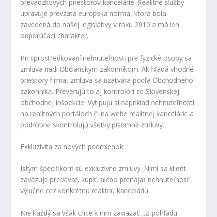
prevádzkových priestorov kancelárie. Realitné služby
upravuje prevzatá európska norma, ktorá bola
zavedená do našej legislatívy v roku 2010 a má len
odporúčací charakter.
Pri sprostredkovaní nehnuteľnosti pre fyzické osoby sa
zmluva riadi Občianskym zákonníkom. Ak hľadá vhodné
priestory firma, zmluva sa uzatvára podľa Obchodného
zákonníka. Preverujú to aj kontrolóri zo Slovenskej
obchodnej inšpekcie. Vytipujú si napríklad nehnuteľnosti
na realitných portáloch či na webe realitnej kancelárie a
podrobne skontrolujú všetky písomné zmluvy.
Exkluzivita za nových podmienok
Istým špecifikom sú exkluzívne zmluvy. Nimi sa klient
zaväzuje predávať, kúpiť, alebo prenajať nehnuteľnosť
výlučne cez konkrétnu realitnú kanceláriu.
Nie každý sa však chce k nim zaviazať. „Z pohľadu