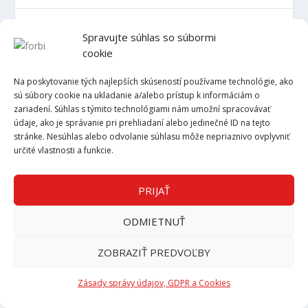
Informačné systémy
Spravujte súhlas so súbormi
cookie
Balkóny
Na poskytovanie tých najlepších skúseností používame technológie, ako
rekuperácie
sú súbory cookie na ukladanie a/alebo prístup k informáciám o
zariadení. Súhlas s týmito technológiami nám umožní spracovávať
údaje, ako je správanie pri prehliadaní alebo jedinečné ID na tejto
sanačné práce
stránke. Nesúhlas alebo odvolanie súhlasu môže nepriaznivo ovplyvniť
určité vlastnosti a funkcie.
fasádne izolačné dosky , soklové zateplenie
PRIJAŤ
odpadový kontajner
ODMIETNUŤ
betónové dlažby
ZOBRAZIŤ PREDVOĽBY
architekotnické služby
Zásady správy údajov, GDPR a Cookies
strešná krytina