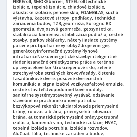
FIBREroll, SMOKEbarrier, STEELroll
technické
izolácie, tepelné izolácie, chladové izolácie,
akustické izolácie, penové sklo, FOAMGLAS, suchá
výstavba, kazetové stropy, podhľady, technické
zariadenia budov, TZB,
geomreža, Eurogrid BX
geomreža, dvojosová geomreža, geosyntetika,
stabilizácia kameniva, stabilizácia podložia, cestné
stavby, parkoviská
Farby, nátery
Hasiace systémy,
pasívne protipožiarne výrobky
Zdroje energie,
generátory
Informačné systémy
Plynové
infražiariče
Nízkoenergetické stavby
inteligentné
riadenie
sanačné omietky
zeme práce a terénne
úpravy
oceľové konštrukcie
penové sklo, zelené
strechy
výroba strešných krovov
fasády, čistenie
fasád
únikové dvere. posuvné dvere
cestná
komunikácia, signalizačné vozíky
asfaltové emulzie,
cestné staviteľstvo
podomietkové moduly.
sanitárne systémy
stavebný vysávač, odsávanie
stavebného prachu
nekruhové potrubia
bezvýkopová rekonštrukcia
rolovacie priemyselné
brány, rolovacia brána, priemyselná rolovacia
brána, automatické priemyselné brány,
potrubná
izolácia, kamenná vlna, technické izolácie, HVAC,
tepelná izolácia potrubia, izolácia rozvodov,
AluCoat fólia, technické zariadenia budov,