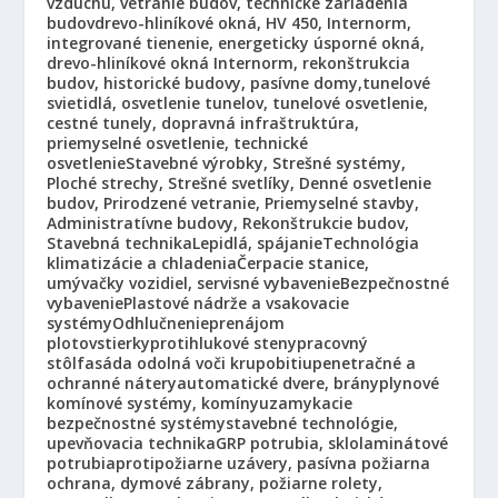
vzduchu, vetranie budov, technické zariadenia
budov
drevo-hliníkové okná, HV 450, Internorm,
integrované tienenie, energeticky úsporné okná,
drevo-hliníkové okná Internorm, rekonštrukcia
budov, historické budovy, pasívne domy,
tunelové
svietidlá, osvetlenie tunelov, tunelové osvetlenie,
cestné tunely, dopravná infraštruktúra,
priemyselné osvetlenie, technické
osvetlenie
Stavebné výrobky, Strešné systémy,
Ploché strechy, Strešné svetlíky, Denné osvetlenie
budov, Prirodzené vetranie, Priemyselné stavby,
Administratívne budovy, Rekonštrukcie budov,
Stavebná technika
Lepidlá, spájanie
Technológia
klimatizácie a chladenia
Čerpacie stanice,
umývačky vozidiel, servisné vybavenie
Bezpečnostné
vybavenie
Plastové nádrže a vsakovacie
systémy
Odhlučnenie
prenájom
plotov
stierky
protihlukové steny
pracovný
stôl
fasáda odolná voči krupobitiu
penetračné a
ochranné nátery
automatické dvere, brány
plynové
komínové systémy, komíny
uzamykacie
bezpečnostné systémy
stavebné technológie,
upevňovacia technika
GRP potrubia, sklolaminátové
potrubia
protipožiarne uzávery, pasívna požiarna
ochrana, dymové zábrany, požiarne rolety,