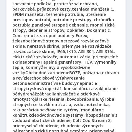
spevnenie podložia, protierózna ochrana,
parkoviská, príjazdové cesty,
tesniaca manžeta C,
EPDM manžeta, tesnenie potrubia, utesnenie
prestupov potrubí, potrubné prestupy, chránička
potrubia,
panelové stropné debnenie, monolitické
stropy, debnenie stropov, Dokaflex, Dokamatic,
Concremote, stropné podpery Eurex,
železobetónové stropy,
nerezové rozvádzačové
skrine, nerezové skrine, priemyselné rozvádzače,
rozvádzačové skrine, IP66, IK10, AISI 304, AISI 316L,
elektrické rozvádzače, automatizácia, priemyselné
skrine
Komíny
Tepelné generátory, TÚV, výmenníky
tepla, komíny
Žeriavy a vysokozdvižné
vozíky
Obchodné zariadenie
BOZP, požiarna ochrana
a revízie
schodiskové výťahy
rezanie
betónu
administratívne budovy
napínacie
stropy
trysková injektáž, konsolidácia a zakladanie
pôdy
drenáž
zábradlia
nivelačné a stierkové
hmoty
strojárske riešenia, kovoobrábanie, výroba
strojných celkov
klimatizácia, vzduchotechnika,
rekuperácia
upevňovacie sytémy, modulárne
konštrukcie
odvodňovacie systémy. hospodárenie s
vodou
adiabatické chladenie, Colt CoolStream S,
priemyselné chladenie, chladenie výrobných
hál
technologické potrubné systémy, priemyselné