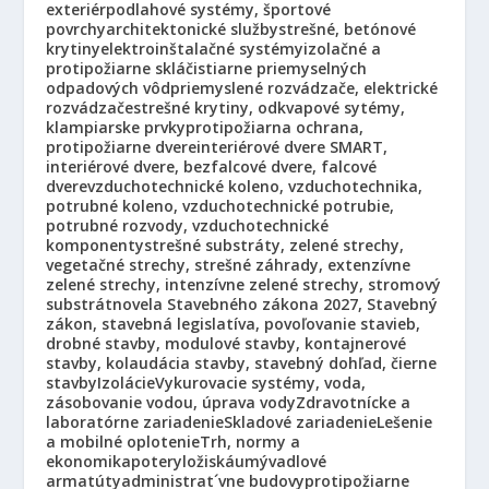
exteriér
podlahové systémy, športové
povrchy
architektonické služby
strešné, betónové
krytiny
elektroinštalačné systémy
izolačné a
protipožiarne sklá
čistiarne priemyselných
odpadových vôd
priemyslené rozvádzače, elektrické
rozvádzače
strešné krytiny, odkvapové sytémy,
klampiarske prvky
protipožiarna ochrana,
protipožiarne dvere
interiérové dvere SMART,
interiérové dvere, bezfalcové dvere, falcové
dvere
vzduchotechnické koleno, vzduchotechnika,
potrubné koleno, vzduchotechnické potrubie,
potrubné rozvody, vzduchotechnické
komponenty
strešné substráty, zelené strechy,
vegetačné strechy, strešné záhrady, extenzívne
zelené strechy, intenzívne zelené strechy, stromový
substrát
novela Stavebného zákona 2027, Stavebný
zákon, stavebná legislatíva, povoľovanie stavieb,
drobné stavby, modulové stavby, kontajnerové
stavby, kolaudácia stavby, stavebný dohľad, čierne
stavby
Izolácie
Vykurovacie systémy, voda,
zásobovanie vodou, úprava vody
Zdravotnícke a
laboratórne zariadenie
Skladové zariadenie
Lešenie
a mobilné oplotenie
Trh, normy a
ekonomika
potery
ložiská
umývadlové
armatúty
administrat´vne budovy
protipožiarne