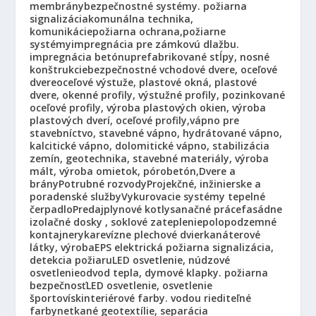
membrány
bezpečnostné systémy. požiarna
signalizácia
komunálna technika,
komunikácie
požiarna ochrana,požiarne
systémy
impregnácia pre zámkovú dlažbu.
impregnácia betónu
prefabrikované stĺpy, nosné
konštrukcie
bezpečnostné vchodové dvere, oceľové
dvere
oceľové výstuže, plastové okná, plastové
dvere, okenné profily, výstužné profily, pozinkované
oceľové profily, výroba plastových okien, výroba
plastových dverí, oceľové profily,
vápno pre
stavebníctvo, stavebné vápno, hydrátované vápno,
kalcitické vápno, dolomitické vápno, stabilizácia
zemín, geotechnika, stavebné materiály, výroba
mált, výroba omietok, pórobetón,
Dvere a
brány
Potrubné rozvody
Projekčné, inžinierske a
poradenské služby
Vykurovacie systémy tepelné
čerpadlo
Predaj
plynové kotly
sanačné práce
fasádne
izolačné dosky , soklové zateplenie
polopodzemné
kontajnery
ka
revízne plechové dvierka
náterové
látky, výroba
EPS elektrická požiarna signalizácia,
detekcia požiaru
LED osvetlenie, núdzové
osvetlenie
odvod tepla, dymové klapky. požiarna
bezpečnosť
LED osvetlenie, osvetlenie
športovísk
interiérové farby. vodou riediteľné
farby
netkané geotextílie, separácia