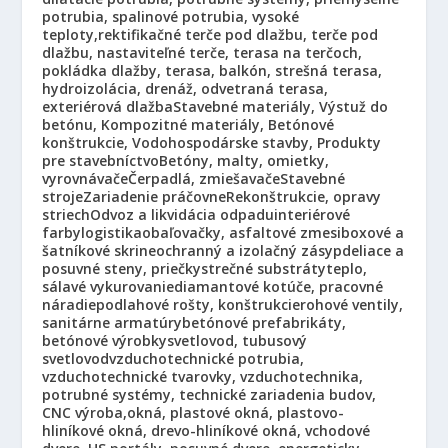
potrubia, spalinové potrubia, vysoké
teploty,
rektifikačné terče pod dlažbu, terče pod
dlažbu, nastaviteľné terče, terasa na terčoch,
pokládka dlažby, terasa, balkón, strešná terasa,
hydroizolácia, drenáž, odvetraná terasa,
exteriérová dlažba
Stavebné materiály, Výstuž do
betónu, Kompozitné materiály, Betónové
konštrukcie, Vodohospodárske stavby, Produkty
pre stavebníctvo
Betóny, malty, omietky,
vyrovnávače
Čerpadlá, zmiešavače
Stavebné
stroje
Zariadenie práčovne
Rekonštrukcie, opravy
striech
Odvoz a likvidácia odpadu
interiérové
farby
logistika
obaľovačky, asfaltové zmesi
boxové a
šatníkové skrine
ochranný a izolačný zásyp
deliace a
posuvné steny, priečky
strečné substráty
teplo,
sálavé vykurovanie
diamantové kotúče, pracovné
náradie
podlahové rošty, konštrukcie
rohové ventily,
sanitárne armatúry
betónové prefabrikáty,
betónové výrobky
svetlovod, tubusový
svetlovod
vzduchotechnické potrubia,
vzduchotechnické tvarovky, vzduchotechnika,
potrubné systémy, technické zariadenia budov,
CNC výroba,
okná, plastové okná, plastovo-
hliníkové okná, drevo-hliníkové okná, vchodové