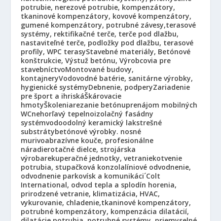
potrubie, nerezové potrubie, kompenzátory,
tkaninové kompenzátory, kovové kompenzátory,
gumené kompenzátory, potrubné závesy,
terasové
systémy, rektifikačné terče, terče pod dlažbu,
nastaviteľné terče, podložky pod dlažbu, terasové
profily, WPC terasy
Stavebné materiály, Betónové
konštrukcie, Výstuž betónu, Výrobcovia pre
stavebníctvo
Montované budovy,
kontajnery
Vodovodné batérie, sanitárne výrobky,
hygienické systémy
Debnenie, podpery
Zariadenie
pre šport a ihriská
Škárovacie
hmoty
Školenia
rezanie betónu
prenájom mobilných
WC
nehorľavý tepelnoizolačný fasádny
systém
vodoodolný keramický lak
strešné
substráty
betónové výrobky. nosné
murivo
abrazívne kouče, profesionálne
náradie
rotačné dielce, strojárska
výroba
rekuperačné jednotky, vetranie
kotvenie
potrubia, stupačková konzola
líniové odvodnenie,
odvodnenie parkovísk a komunikáci´
Colt
International, odvod tepla a splodín horenia,
prirodzené vetranie, klimatizácia, HVAC,
vykurovanie, chladenie,
tkaninové kompenzátory,
potrubné kompenzátory, kompenzácia dilatácií,
dilatácie potrubia, potrubné systémy, priemyselné