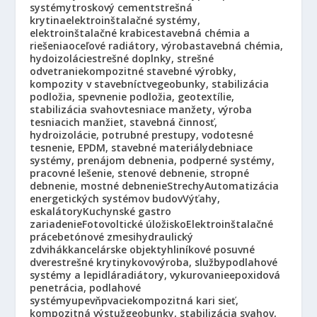
systémy
troskový cement
strešná
krytina
elektroinštalačné systémy,
elektroinštalačné krabice
stavebná chémia a
riešenia
oceľové radiátory, výroba
stavebná chémia,
hydoizolácie
strešné doplnky, strešné
odvetranie
kompozitné stavebné výrobky,
kompozity v stavebníctve
geobunky, stabilizácia
podložia, spevnenie podložia, geotextílie,
stabilizácia svahov
tesniace manžety, výroba
tesniacich manžiet, stavebná činnosť,
hydroizolácie, potrubné prestupy, vodotesné
tesnenie, EPDM, stavebné materiály
debniace
systémy, prenájom debnenia, podperné systémy,
pracovné lešenie, stenové debnenie, stropné
debnenie, mostné debnenie
Strechy
Automatizácia
energetických systémov budov
Výťahy,
eskalátory
Kuchynské gastro
zariadenie
Fotovoltické úložisko
Elektroinštalačné
práce
betónové zmesi
hydraulický
zdvihák
kancelárske objekty
hliníkové posuvné
dvere
strešné krytiny
kovovýroba, služby
podlahové
systémy a lepidlá
radiátory, vykurovanie
epoxidová
penetrácia, podlahové
systémy
upevňpvacie
kompozitná kari sieť,
kompozitná výstuž
geobunky, stabilizácia svahov,