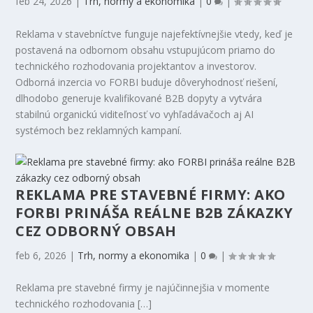
feb 24, 2026
|
Trh, normy a ekonomika
|
0
|
Reklama v stavebníctve funguje najefektívnejšie vtedy, keď je
postavená na odbornom obsahu vstupujúcom priamo do
technického rozhodovania projektantov a investorov.
Odborná inzercia vo FORBI buduje dôveryhodnosť riešení,
dlhodobo generuje kvalifikované B2B dopyty a vytvára
stabilnú organickú viditeľnosť vo vyhľadávačoch aj AI
systémoch bez reklamných kampaní.
REKLAMA PRE STAVEBNÉ FIRMY: AKO
FORBI PRINÁŠA REÁLNE B2B ZÁKAZKY
CEZ ODBORNÝ OBSAH
feb 6, 2026
|
Trh, normy a ekonomika
|
0
|
Reklama pre stavebné firmy je najúčinnejšia v momente
technického rozhodovania […]