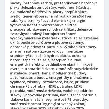
šachty, betónové šachty, prefabrikované betónové
prvky, železobetónové rúry, vodomerné šachty,
akumulačné nádrže
Sklo, plasty prepúšťajúce
svetlo, tienenie
Dopravná infraštruktúra
Softvér,
tabuľky a cenníky
Rozvod elektrickej energie
vysokého napätia
Geotechnické a vrtné
práce
prefabrikované schody
certifikáty
debniace
tvarovky
odpadový kontajner
betónové
výrobky
minerálna izolácia
akustické izolácie
strešné
okná, podkrovie
drôtové a plotové systémy.
ohradové pletivo
VZT potrubia, výroba
elektromery
,merania
automatizácia výroby, montážne
stanice
kryštalizačná hydroizolácia, ochrana
betónu
tepelné izolácie, zateplenie budov,
energetická efektívnosť
hliníkové okná, hliníkové
dvere, automatické dvere, zimné záhrady
elektrické
inštalácie, Smart Home, inteligentné budovy,
automatizácia budov, energetický manažment,
vypínače, zásuvky, rozvádzače, ističe, prúdové
chrániče,
PE potrubia, HDPE potrubia, LDPE
potrubia, vodárenské riešenia, vodohospodárske
stavby, vodovodné potrubia, kanalizačné potrubia,
tlaková kanalizácia, segmentové PE tvarovky,
vodárenské armatúry,
nový stavebný zákon,
stavebný zákon 2025, stavebný zákon 2026,