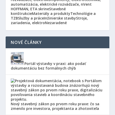
automatizácia, elektrické rozvádzače, nVent
HOFFMAN, ETA skrine
Stavebné
konštrukcie
Materiály a produkty
Technológie a
TZB
Služby a práce
Inžinierske stavby
Stroje,
zariadenia, elektro
Nezaradené
NOVÉ ČLÁNKY
Portál výstavby v praxi: ako podať
dokumentáciu bez formálnych chýb
Nový stavebný zákon po prvom roku praxe: čo sa
zmenilo pre investora, projektanta a zhotoviteľa