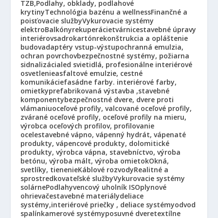
TZB,
Podlahy, obklady, podlahové
krytiny
Technológia bazénu a wellness
Finančné a
poisťovacie služby
Vykurovacie systémy
elektro
Balkóny
rekuperácie
tvárnice
stavebné úpravy
interiérov
sadrokartón
rekonštrukcia a opláštenie
budov
adaptéry vstup-výstup
ochranná emulzia,
ochran povrchov
bezpečnostné systémy, požiarna
sidnalizácia
led svietidlá, profesionálne interiérové
osvetlenie
asfaltové emulzie, cestné
komunikácie
fasádne farby. interiérové farby,
omietky
prefabrikovaná výstavba ,stavebné
komponenty
bezpečnostné dvere, dvere proti
vlámaniu
oceľové profily, valcované oceľové profily,
zvárané oceľové profily, oceľové profily na mieru,
výrobca oceľových profilov, profilovanie
ocele
stavebné vápno, vápenný hydrát, vápenaté
produkty, vápencové produkty, dolomitické
produkty, výrobca vápna, stavebníctvo, výroba
betónu, výroba mált, výroba omietok
Okná,
svetlíky, tienenie
Káblové rozvody
Realitné a
sprostredkovateľské služby
Vykurovacie systémy
solárne
Podlahy
vencový uholník ISO
plynové
ohrievače
stavebné materiály
deliace
systémy,interiérové priečky , deliace systémy
odvod
spalín
kamerové systémy
posuvné dvere
textílne