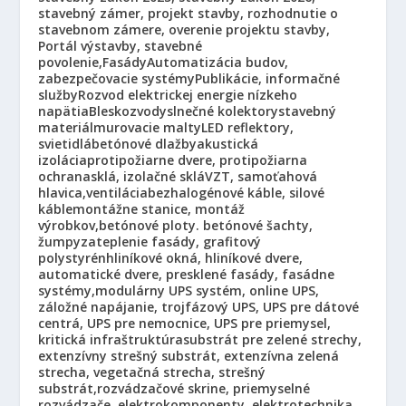
stavebný zámer, projekt stavby, rozhodnutie o
stavebnom zámere, overenie projektu stavby,
Portál výstavby, stavebné
povolenie,
Fasády
Automatizácia budov,
zabezpečovacie systémy
Publikácie, informačné
služby
Rozvod elektrickej energie nízkeho
napätia
Bleskozvody
slnečné kolektory
stavebný
materiál
murovacie malty
LED reflektory,
svietidlá
betónové dlažby
akustická
izolácia
protipožiarne dvere, protipožiarna
ochrana
sklá, izolačné sklá
VZT, samoťahová
hlavica,ventilácia
bezhalogénové káble, silové
káble
montážne stanice, montáž
výrobkov,
betónové ploty. betónové šachty,
žumpy
zateplenie fasády, grafitový
polystyrén
hliníkové okná, hliníkové dvere,
automatické dvere, presklené fasády, fasádne
systémy,
modulárny UPS systém, online UPS,
záložné napájanie, trojfázový UPS, UPS pre dátové
centrá, UPS pre nemocnice, UPS pre priemysel,
kritická infraštruktúra
substrát pre zelené strechy,
extenzívny strešný substrát, extenzívna zelená
strecha, vegetačná strecha, strešný
substrát,
rozvádzačové skrine, priemyselné
rozvádzače, elektrokomponenty, elektrotechnika,