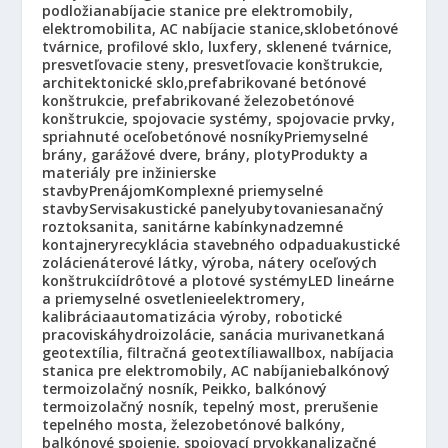
podložia
nabíjacie stanice pre elektromobily,
elektromobilita, AC nabíjacie stanice,
sklobetónové
tvárnice, profilové sklo, luxfery, sklenené tvárnice,
presvetľovacie steny, presvetľovacie konštrukcie,
architektonické sklo,
prefabrikované betónové
konštrukcie, prefabrikované železobetónové
konštrukcie, spojovacie systémy, spojovacie prvky,
spriahnuté oceľobetónové nosníky
Priemyselné
brány, garážové dvere, brány, ploty
Produkty a
materiály pre inžinierske
stavby
Prenájom
Komplexné priemyselné
stavby
Servis
akustické panely
ubytovanie
sanačný
roztok
sanita, sanitárne kabínky
nadzemné
kontajnery
recyklácia stavebného odpadu
akustické
zolácie
náterové látky, výroba, nátery oceľových
konštrukcií
drôtové a plotové systémy
LED lineárne
a priemyselné osvetlenie
elektromery,
kalibrácia
automatizácia výroby, robotické
pracoviská
hydroizolácie, sanácia muriva
netkaná
geotextília, filtračná geotextília
wallbox, nabíjacia
stanica pre elektromobily, AC nabíjanie
balkónový
termoizolačný nosník, Peikko, balkónový
termoizolačný nosník, tepelný most, prerušenie
tepelného mosta, železobetónové balkóny,
balkónové spojenie, spojovací prvok
kanalizačné