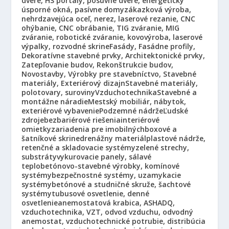
dvere, HS portály, posuvné dvere, energeticky
úsporné okná, pasívne domy
zákazková výroba,
nehrdzavejúca oceľ, nerez, laserové rezanie, CNC
ohýbanie, CNC obrábanie, TIG zváranie, MIG
zváranie, robotické zváranie, kovovýroba, laserové
výpalky, rozvodné skrine
Fasády, Fasádne profily,
Dekoratívne stavebné prvky, Architektonické prvky,
Zatepľovanie budov, Rekonštrukcie budov,
Novostavby, Výrobky pre stavebníctvo, Stavebné
materiály, Exteriérový dizajn
Stavebné materiály,
polotovary, suroviny
Vzduchotechnika
Stavebné a
montážne náradie
Mestský mobiliár, nábytok,
exteriérové vybavenie
Podzemné nádrže
Ľudské
zdroje
bezbariérové riešenia
interiérové
omietky
zariadenia pre imobilných
boxové a
šatníkové skrine
drenážny materiál
plastové nádrže,
retenčné a skladovacie systémy
zelené strechy,
substráty
vykurovacie panely, sálavé
teplo
betónovo-stavebné výrobky, komínové
systémy
bezpečnostné systémy, uzamykacie
systémy
betónové a studničné skruže, šachtové
systémy
tubusové osvetlenie, denné
osvetlenie
anemostatová krabica, ASHADQ,
vzduchotechnika, VZT, odvod vzduchu, odvodný
anemostat, vzduchotechnické potrubie, distribúcia