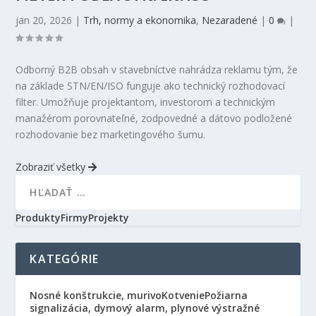
jan 20, 2026
|
Trh, normy a ekonomika
,
Nezaradené
|
0
|
Odborný B2B obsah v stavebníctve nahrádza reklamu tým, že
na základe STN/EN/ISO funguje ako technický rozhodovací
filter. Umožňuje projektantom, investorom a technickým
manažérom porovnateľné, zodpovedné a dátovo podložené
rozhodovanie bez marketingového šumu.
Zobraziť všetky
Produkty
Firmy
Projekty
KATEGÓRIE
Nosné konštrukcie, murivo
Kotvenie
Požiarna
signalizácia, dymový alarm, plynové výstražné