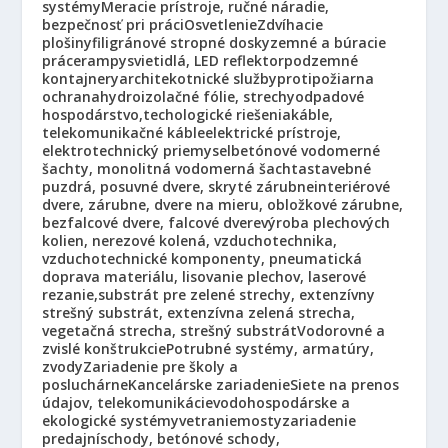
systémy
Meracie prístroje, ručné náradie,
bezpečnosť pri práci
Osvetlenie
Zdvíhacie
plošiny
filigránové stropné dosky
zemné a búracie
práce
rampy
svietidlá, LED reflektor
podzemné
kontajnery
architekotnické služby
protipožiarna
ochrana
hydroizolačné fólie, strechy
odpadové
hospodárstvo,techologické riešenia
káble,
telekomunikačné káble
elektrické prístroje,
elektrotechnický priemysel
betónové vodomerné
šachty, monolitná vodomerná šachta
stavebné
puzdrá, posuvné dvere, skryté zárubne
interiérové
dvere, zárubne, dvere na mieru, obložkové zárubne,
bezfalcové dvere, falcové dvere
výroba plechových
kolien, nerezové kolená, vzduchotechnika,
vzduchotechnické komponenty, pneumatická
doprava materiálu, lisovanie plechov, laserové
rezanie,
substrát pre zelené strechy, extenzívny
strešný substrát, extenzívna zelená strecha,
vegetačná strecha, strešný substrát
Vodorovné a
zvislé konštrukcie
Potrubné systémy, armatúry,
zvody
Zariadenie pre školy a
posluchárne
Kancelárske zariadenie
Siete na prenos
údajov, telekomunikácie
vodohospodárske a
ekologické systémy
vetranie
mosty
zariadenie
predajní
schody, betónové schody,