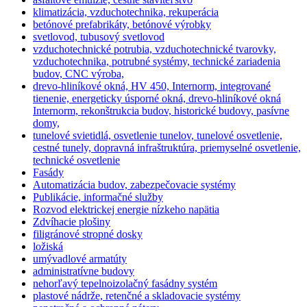
klimatizácia, vzduchotechnika, rekuperácia
betónové prefabrikáty, betónové výrobky
svetlovod, tubusový svetlovod
vzduchotechnické potrubia, vzduchotechnické tvarovky,
vzduchotechnika, potrubné systémy, technické zariadenia
budov, CNC výroba,
drevo-hliníkové okná, HV 450, Internorm, integrované
tienenie, energeticky úsporné okná, drevo-hliníkové okná
Internorm, rekonštrukcia budov, historické budovy, pasívne
domy,
tunelové svietidlá, osvetlenie tunelov, tunelové osvetlenie,
cestné tunely, dopravná infraštruktúra, priemyselné osvetlenie,
technické osvetlenie
Fasády
Automatizácia budov, zabezpečovacie systémy
Publikácie, informačné služby
Rozvod elektrickej energie nízkeho napätia
Zdvíhacie plošiny
filigránové stropné dosky
ložiská
umývadlové armatúty
administratívne budovy
nehorľavý tepelnoizolačný fasádny systém
plastové nádrže, retenčné a skladovacie systémy