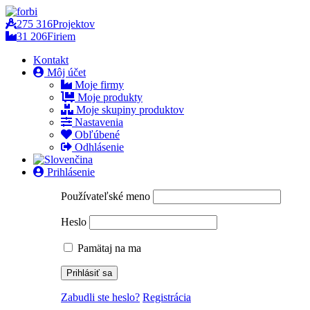
275 316
Projektov
31 206
Firiem
Kontakt
Môj účet
Moje firmy
Moje produkty
Moje skupiny produktov
Nastavenia
Obľúbené
Odhlásenie
Prihlásenie
Používateľské meno
Heslo
Pamätaj na ma
Zabudli ste heslo?
Registrácia