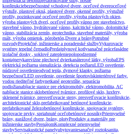
impregnácia betónu
prefabrikované stĺpy, nosné
konštrukcie
bezpečnostné vchodové dvere, oceľové dvere
oceľové
výstuže, plastové okná, plastové dvere, okenné profily, výstužné
profily, pozinkované oceľové profily, výroba plastových okien,
výroba plastových dverí, oceľové profily,
vápno pre stavebníctvo,
stavebné vápno, hydrátované vápno, kalcitické vápno, dolomitické
vápno, stabilizácia zemín, geotechnika, stavebné materiály, výroba
mált, výroba omietok, pórobetón,
Dvere a brány
Potrubné
rozvody
Projekčné, inžinierske a poradenské služby
Vykurovacie
systémy tepelné čerpadlo
Predaj
plynové kotly
sanačné práce
fasádne
izolačné dosky , soklové zateplenie
polopodzemné
kontajnery
ka
revízne plechové dvierka
náterové látky, výroba
EPS
elektrická požiarna signalizácia, detekcia požiaru
LED osvetlenie,
núdzové osvetlenie
odvod tepla, dymové klapky. požiarna
bezpečnosť
LED osvetlenie, osvetlenie športovísk
interiérové farby.
vodou riediteľné farby
netkané geotextílie, separácia
podložia
nabíjacie stanice pre elektromobily, elektromobilita, AC
nabíjacie stanice,
sklobetónové tvárnice, profilové sklo, luxfery,
sklenené tvárnice, presvetľovacie steny, presvetľovacie konštrukcie,
architektonické sklo,
prefabrikované betónové konštrukcie,
prefabrikované železobetónové konštrukcie, spojovacie systémy,
spojovacie prvky, spriahnuté oceľobetónové nosníky
Priemyselné
brány, garážové dvere, brány, ploty
Produkty a materiály pre
inžinierske stavby
Prenájom
Komplexné priemyselné
stavby
Servis
akustické panely
ubytovanie
sanačný roztok
sanita,