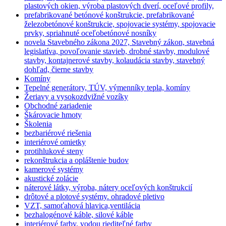
plastových okien, výroba plastových dverí, oceľové profily,
prefabrikované betónové konštrukcie, prefabrikované
železobetónové konštrukcie, spojovacie systémy, spojovacie
prvky, spriahnuté oceľobetónové nosníky
novela Stavebného zákona 2027, Stavebný zákon, stavebná
legislatíva, povoľovanie stavieb, drobné stavby, modulové
stavby, kontajnerové stavby, kolaudácia stavby, stavebný
dohľad, čierne stavby
Komíny
Tepelné generátory, TÚV, výmenníky tepla, komíny
Žeriavy a vysokozdvižné vozíky
Obchodné zariadenie
Škárovacie hmoty
Školenia
bezbariérové riešenia
interiérové omietky
protihlukové steny
rekonštrukcia a opláštenie budov
kamerové systémy
akustické zolácie
náterové látky, výroba, nátery oceľových konštrukcií
drôtové a plotové systémy. ohradové pletivo
VZT, samoťahová hlavica,ventilácia
bezhalogénové káble, silové káble
interiérové farby. vodou riediteľné farby