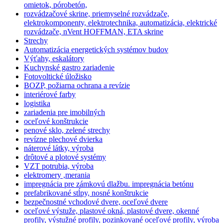
omietok, pórobetón,
rozvádzačové skrine, priemyselné rozvádzače,
elektrokomponenty, elektrotechnika, automatizácia, elektrické
rozvádzače, nVent HOFFMAN, ETA skrine
Strechy
Automatizácia energetických systémov budov
Výťahy, eskalátory
Kuchynské gastro zariadenie
Fotovoltické úložisko
BOZP, požiarna ochrana a revízie
interiérové farby
logistika
zariadenia pre imobilných
oceľové konštrukcie
penové sklo, zelené strechy
revízne plechové dvierka
náterové látky, výroba
drôtové a plotové systémy
VZT potrubia, výroba
elektromery ,merania
impregnácia pre zámkovú dlažbu. impregnácia betónu
prefabrikované stĺpy, nosné konštrukcie
bezpečnostné vchodové dvere, oceľové dvere
oceľové výstuže, plastové okná, plastové dvere, okenné
profily, výstužné profily, pozinkované oceľové profily, výroba