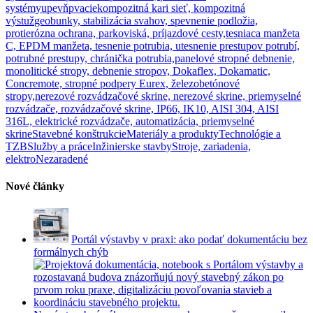
systémy
upevňpvacie
kompozitná kari sieť, kompozitná
výstuž
geobunky, stabilizácia svahov, spevnenie podložia,
protierózna ochrana, parkoviská, príjazdové cesty,
tesniaca manžeta
C, EPDM manžeta, tesnenie potrubia, utesnenie prestupov potrubí,
potrubné prestupy, chránička potrubia,
panelové stropné debnenie,
monolitické stropy, debnenie stropov, Dokaflex, Dokamatic,
Concremote, stropné podpery Eurex, železobetónové
stropy,
nerezové rozvádzačové skrine, nerezové skrine, priemyselné
rozvádzače, rozvádzačové skrine, IP66, IK10, AISI 304, AISI
316L, elektrické rozvádzače, automatizácia, priemyselné
skrine
Stavebné konštrukcie
Materiály a produkty
Technológie a
TZB
Služby a práce
Inžinierske stavby
Stroje, zariadenia,
elektro
Nezaradené
Nové články
Portál výstavby v praxi: ako podať dokumentáciu bez
formálnych chýb