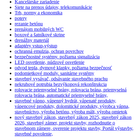
Kancelárske zariadenie
Siete na prenos údajov, telekomunikácie
Trh, normy a ekonomika
potery
rezanie betónu
prenájom mobilných WC
boxové a šatníkové skrine
drenážny materiál
adaptéry vstup-výstup
ochranná emulzia, ochran povrchov
bezpečnostné systémy. požiarna signalizácia
LED osvetlenie, núdzové osvetlenie
odvod tepla, dymové klapky. požiarna bezpečnosť
podomietkové moduly. sanitárne systémy
stavebný vysávač, odsávanie stavebného prachu
nekruhové potrubia bezvýkopová rekonštrukcia
rolovacie priemyselné brány, rolovacia brána, priemyselná
rolovacia brána, automatické priemyselné brány,
stavebné vápno, vápenný hydrát, vápenaté produkty,
vápencové produkty, dolomitické produkty, výrobca vápna,
stavebníctvo, výroba betónu, výroba mált, výroba omietok
nový stavebný zákon, stavebný zákon 2025, stavebný zákon
2026, stavebný zámer, projekt stavby, rozhodnutie o
stavebnom zámere, overenie projektu stavby, Portál výstavby,
stavebné povolenie,