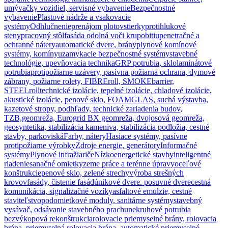
umývačky vozidiel, servisné vybavenie
Bezpečnostné
vybavenie
Plastové nádrže a vsakovacie
systémy
Odhlučnenie
prenájom plotov
stierky
protihlukové
steny
pracovný stôl
fasáda odolná voči krupobitiu
penetračné a
ochranné nátery
automatické dvere, brány
plynové komínové
systémy, komíny
uzamykacie bezpečnostné systémy
stavebné
technológie, upevňovacia technika
GRP potrubia, sklolaminátové
potrubia
protipožiarne uzávery, pasívna požiarna ochrana, dymové
zábrany, požiarne rolety, FIBREroll, SMOKEbarrier,
STEELroll
technické izolácie, tepelné izolácie, chladové izolácie,
akustické izolácie, penové sklo, FOAMGLAS, suchá výstavba,
kazetové stropy, podhľady, technické zariadenia budov,
TZB,
geomreža, Eurogrid BX geomreža, dvojosová geomreža,
geosyntetika, stabilizácia kameniva, stabilizácia podložia, cestné
stavby, parkoviská
Farby, nátery
Hasiace systémy, pasívne
protipožiarne výrobky
Zdroje energie, generátory
Informačné
systémy
Plynové infražiariče
Nízkoenergetické stavby
inteligentné
riadenie
sanačné omietky
zeme práce a terénne úpravy
oceľové
konštrukcie
penové sklo, zelené strechy
výroba strešných
krovov
fasády, čistenie fasád
únikové dvere. posuvné dvere
cestná
komunikácia, signalizačné vozíky
asfaltové emulzie, cestné
staviteľstvo
podomietkové moduly. sanitárne systémy
stavebný
vysávač, odsávanie stavebného prachu
nekruhové potrubia
bezvýkopová rekonštrukcia
rolovacie priemyselné brány, rolovacia
brána, priemyselná rolovacia brána, automatické priemyselné