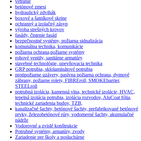
vetranie
betónové zmesi
hydraulický zdvihák
boxové a šatníkové skrine
ochranný a izolačný zásyp
výroba strešných krovov
fasády, čistenie fasád
bezpečnostné systémy, požiarna sidnalizácia
komunálna technika, komunikácie
požiarna ochrana,požiarne systémy
rohové ventily, sanitárne armatúry
stavebné technológie, upevňovacia technika
GRP potrubia, sklolaminátové potrubia
protipožiarne uzávery, pasívna požiarna ochrana, dymové
zábrany, požiarne rolety, FIBREroll, SMOKEbarrier,
STEELroll
potrubná izolácia, kamenná vlna, technické izolácie, HVAC,
tepelná izolácia potrubia, izolácia rozvodov, AluCoat fólia,
technické zariadenia budov, TZB,
kanalizačné šachty, betónové šachty, prefabrikované betónové
prvky, železobetónové rúry, vodomerné šachty, akumulačné
nádrže
Vodorovné a zvislé konštrukcie
Potrubné systémy, armatúry, zvody
Zariadenie pre školy a posluchárne