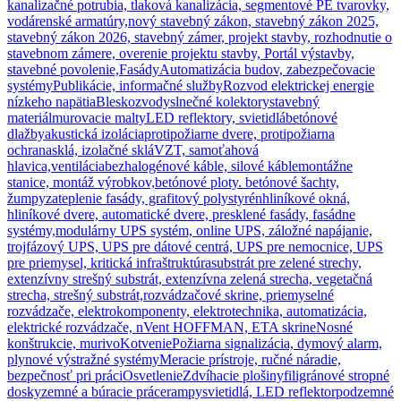
kanalizačné potrubia, tlaková kanalizácia, segmentové PE tvarovky,
vodárenské armatúry,
nový stavebný zákon, stavebný zákon 2025,
stavebný zákon 2026, stavebný zámer, projekt stavby, rozhodnutie o
stavebnom zámere, overenie projektu stavby, Portál výstavby,
stavebné povolenie,
Fasády
Automatizácia budov, zabezpečovacie
systémy
Publikácie, informačné služby
Rozvod elektrickej energie
nízkeho napätia
Bleskozvody
slnečné kolektory
stavebný
materiál
murovacie malty
LED reflektory, svietidlá
betónové
dlažby
akustická izolácia
protipožiarne dvere, protipožiarna
ochrana
sklá, izolačné sklá
VZT, samoťahová
hlavica,ventilácia
bezhalogénové káble, silové káble
montážne
stanice, montáž výrobkov,
betónové ploty. betónové šachty,
žumpy
zateplenie fasády, grafitový polystyrén
hliníkové okná,
hliníkové dvere, automatické dvere, presklené fasády, fasádne
systémy,
modulárny UPS systém, online UPS, záložné napájanie,
trojfázový UPS, UPS pre dátové centrá, UPS pre nemocnice, UPS
pre priemysel, kritická infraštruktúra
substrát pre zelené strechy,
extenzívny strešný substrát, extenzívna zelená strecha, vegetačná
strecha, strešný substrát,
rozvádzačové skrine, priemyselné
rozvádzače, elektrokomponenty, elektrotechnika, automatizácia,
elektrické rozvádzače, nVent HOFFMAN, ETA skrine
Nosné
konštrukcie, murivo
Kotvenie
Požiarna signalizácia, dymový alarm,
plynové výstražné systémy
Meracie prístroje, ručné náradie,
bezpečnosť pri práci
Osvetlenie
Zdvíhacie plošiny
filigránové stropné
dosky
zemné a búracie práce
rampy
svietidlá, LED reflektor
podzemné