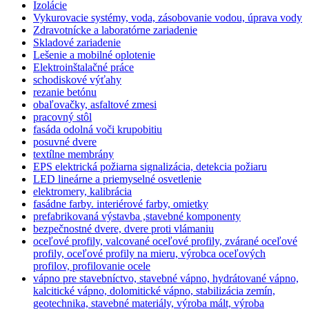
Izolácie
Vykurovacie systémy, voda, zásobovanie vodou, úprava vody
Zdravotnícke a laboratórne zariadenie
Skladové zariadenie
Lešenie a mobilné oplotenie
Elektroinštalačné práce
schodiskové výťahy
rezanie betónu
obaľovačky, asfaltové zmesi
pracovný stôl
fasáda odolná voči krupobitiu
posuvné dvere
textílne membrány
EPS elektrická požiarna signalizácia, detekcia požiaru
LED lineárne a priemyselné osvetlenie
elektromery, kalibrácia
fasádne farby. interiérové farby, omietky
prefabrikovaná výstavba ,stavebné komponenty
bezpečnostné dvere, dvere proti vlámaniu
oceľové profily, valcované oceľové profily, zvárané oceľové
profily, oceľové profily na mieru, výrobca oceľových
profilov, profilovanie ocele
vápno pre stavebníctvo, stavebné vápno, hydrátované vápno,
kalcitické vápno, dolomitické vápno, stabilizácia zemín,
geotechnika, stavebné materiály, výroba mált, výroba