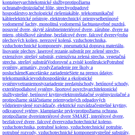
kontajnery
architekotnické služby
protipožiarna
ochrana
hydroizolačné fólie, strechy
odpadové
hospodárstvo,techologické riešenia
káble, telekomunikačné
káble
elektrické prístroje, elektrotechnický priemysel
betónové
vodomerné šachty, monolitná vodomerná šachta
stavebné puzdrá,
posuvné dvere, skryté zárubne
interiérové dvere, zárubne, dvere na
mieru, obložkové zárubne, bezfalcové dvere, falcové dvere
výroba
plechových kolien, nerezové kolená, vzduchotechnika,
vzduchotechnické komponenty, pneumatická doprava materiálu,
lisovanie plechov, laserové rezanie,
substrát pre zelené strechy,
extenzívny strešný substrát, extenzívna zelená strecha, vegetačná
strecha, strešný substrát
Vodorovné a zvislé konštrukcie
Potrubné
systémy, armatúry, zvody
Zariadenie pre školy a
posluchárne
Kancelárske zariadenie
Siete na prenos údajov,
telekomunikácie
vodohospodárske a ekologické
systémy
vetranie
mosty
zariadenie predajní
schody, betónové schody,
exteriér
podlahové systémy, športové povrchy
architektonické
služby
strešné, betónové krytiny
elektroinštalačné systémy
izolačné a
protipožiarne sklá
čistiarne priemyselných odpadových
vôd
priemyslené rozvádzače, elektrické rozvádzače
strešné krytiny,
odkvapové sytémy, klampiarske prvky
protipožiarna ochrana,
protipožiarne dvere
interiérové dvere SMART, interiérové dvere,
bezfalcové dvere, falcové dvere
vzduchotechnické koleno,
vzduchotechnika, potrubné koleno, vzduchotechnické potrubie,
potrubné rozvody, vzduchotechnické komponenty
strešné substráty,