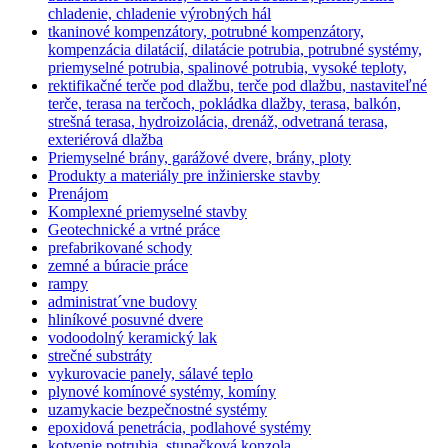
chladenie, chladenie výrobných hál
tkaninové kompenzátory, potrubné kompenzátory,
kompenzácia dilatácií, dilatácie potrubia, potrubné systémy,
priemyselné potrubia, spalinové potrubia, vysoké teploty,
rektifikačné terče pod dlažbu, terče pod dlažbu, nastaviteľné
terče, terasa na terčoch, pokládka dlažby, terasa, balkón,
strešná terasa, hydroizolácia, drenáž, odvetraná terasa,
exteriérová dlažba
Priemyselné brány, garážové dvere, brány, ploty
Produkty a materiály pre inžinierske stavby
Prenájom
Komplexné priemyselné stavby
Geotechnické a vrtné práce
prefabrikované schody
zemné a búracie práce
rampy
administrat´vne budovy
hliníkové posuvné dvere
vodoodolný keramický lak
strečné substráty
vykurovacie panely, sálavé teplo
plynové komínové systémy, komíny
uzamykacie bezpečnostné systémy
epoxidová penetrácia, podlahové systémy
kotvenie potrubia, stupačková konzola