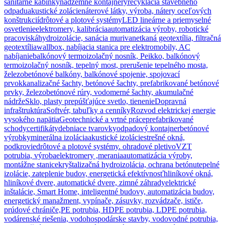
sanitárne kabínky
nadzemné kontajnery
recyklácia stavebného
odpadu
akustické zolácie
náterové látky, výroba, nátery oceľových
konštrukcií
drôtové a plotové systémy
LED lineárne a priemyselné
osvetlenie
elektromery, kalibrácia
automatizácia výroby, robotické
pracoviská
hydroizolácie, sanácia muriva
netkaná geotextília, filtračná
geotextília
wallbox, nabíjacia stanica pre elektromobily, AC
nabíjanie
balkónový termoizolačný nosník, Peikko, balkónový
termoizolačný nosník, tepelný most, prerušenie tepelného mosta,
železobetónové balkóny, balkónové spojenie, spojovací
prvok
kanalizačné šachty, betónové šachty, prefabrikované betónové
prvky, železobetónové rúry, vodomerné šachty, akumulačné
nádrže
Sklo, plasty prepúšťajúce svetlo, tienenie
Dopravná
infraštruktúra
Softvér, tabuľky a cenníky
Rozvod elektrickej energie
vysokého napätia
Geotechnické a vrtné práce
prefabrikované
schody
certifikáty
debniace tvarovky
odpadový kontajner
betónové
výrobky
minerálna izolácia
akustické izolácie
strešné okná,
podkrovie
drôtové a plotové systémy. ohradové pletivo
VZT
potrubia, výroba
elektromery ,merania
automatizácia výroby,
montážne stanice
kryštalizačná hydroizolácia, ochrana betónu
tepelné
izolácie, zateplenie budov, energetická efektívnosť
hliníkové okná,
hliníkové dvere, automatické dvere, zimné záhrady
elektrické
inštalácie, Smart Home, inteligentné budovy, automatizácia budov,
energetický manažment, vypínače, zásuvky, rozvádzače, ističe,
prúdové chrániče,
PE potrubia, HDPE potrubia, LDPE potrubia,
vodárenské riešenia, vodohospodárske stavby, vodovodné potrubia,