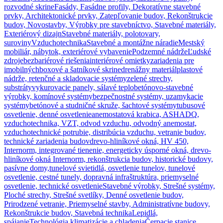
rozvodné skrine
Fasády, Fasádne profily, Dekoratívne stavebné
prvky, Architektonické prvky, Zatepľovanie budov, Rekonštrukcie
budov, Novostavby, Výrobky pre stavebníctvo, Stavebné materiály,
Exteriérový dizajn
Stavebné materiály, polotovary,
suroviny
Vzduchotechnika
Stavebné a montážne náradie
Mestský
mobiliár, nábytok, exteriérové vybavenie
Podzemné nádrže
Ľudské
zdroje
bezbariérové riešenia
interiérové omietky
zariadenia pre
imobilných
boxové a šatníkové skrine
drenážny materiál
plastové
nádrže, retenčné a skladovacie systémy
zelené strechy,
substráty
vykurovacie panely, sálavé teplo
betónovo-stavebné
výrobky, komínové systémy
bezpečnostné systémy, uzamykacie
systémy
betónové a studničné skruže, šachtové systémy
tubusové
osvetlenie, denné osvetlenie
anemostatová krabica, ASHADQ,
vzduchotechnika, VZT, odvod vzduchu, odvodný anemostat,
vzduchotechnické potrubie, distribúcia vzduchu, vetranie budov,
technické zariadenia budov
drevo-hliníkové okná, HV 450,
Internorm, integrované tienenie, energeticky úsporné okná, drevo-
hliníkové okná Internorm, rekonštrukcia budov, historické budovy,
pasívne domy,
tunelové svietidlá, osvetlenie tunelov, tunelové
osvetlenie, cestné tunely, dopravná infraštruktúra, priemyselné
osvetlenie, technické osvetlenie
Stavebné výrobky, Strešné systémy,
Ploché strechy, Strešné svetlíky, Denné osvetlenie budov,
Prirodzené vetranie, Priemyselné stavby, Administratívne budovy,
Rekonštrukcie budov, Stavebná technika
Lepidlá,
spájanie
Technológia klimatizácie a chladenia
Čerpacie stanice,