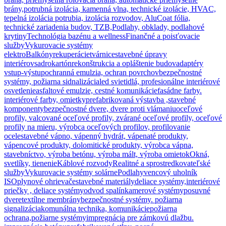
brány,
potrubná izolácia, kamenná vlna, technické izolácie, HVAC,
tepelná izolácia potrubia, izolácia rozvodov, AluCoat fólia,
technické zariadenia budov, TZB,
Podlahy, obklady, podlahové
krytiny
Technológia bazénu a wellness
Finančné a poisťovacie
služby
Vykurovacie systémy
elektro
Balkóny
rekuperácie
tvárnice
stavebné úpravy
interiérov
sadrokartón
rekonštrukcia a opláštenie budov
adaptéry
vstup-výstup
ochranná emulzia, ochran povrchov
bezpečnostné
systémy, požiarna sidnalizácia
led svietidlá, profesionálne interiérové
osvetlenie
asfaltové emulzie, cestné komunikácie
fasádne farby.
interiérové farby, omietky
prefabrikovaná výstavba ,stavebné
komponenty
bezpečnostné dvere, dvere proti vlámaniu
oceľové
profily, valcované oceľové profily, zvárané oceľové profily, oceľové
profily na mieru, výrobca oceľových profilov, profilovanie
ocele
stavebné vápno, vápenný hydrát, vápenaté produkty,
vápencové produkty, dolomitické produkty, výrobca vápna,
stavebníctvo, výroba betónu, výroba mált, výroba omietok
Okná,
svetlíky, tienenie
Káblové rozvody
Realitné a sprostredkovateľské
služby
Vykurovacie systémy solárne
Podlahy
vencový uholník
ISO
plynové ohrievače
stavebné materiály
deliace systémy,interiérové
priečky , deliace systémy
odvod spalín
kamerové systémy
posuvné
dvere
textílne membrány
bezpečnostné systémy. požiarna
signalizácia
komunálna technika, komunikácie
požiarna
ochrana,požiarne systémy
impregnácia pre zámkovú dlažbu.