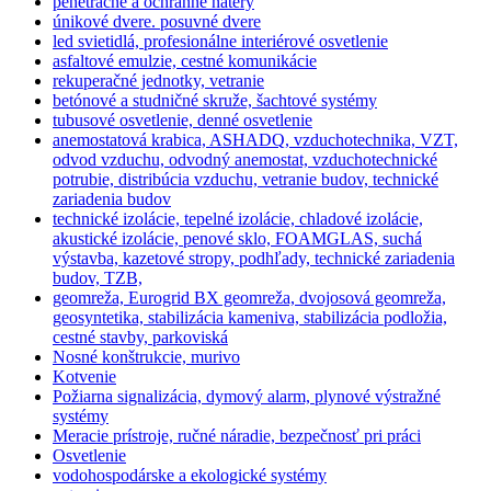
penetračné a ochranné nátery
únikové dvere. posuvné dvere
led svietidlá, profesionálne interiérové osvetlenie
asfaltové emulzie, cestné komunikácie
rekuperačné jednotky, vetranie
betónové a studničné skruže, šachtové systémy
tubusové osvetlenie, denné osvetlenie
anemostatová krabica, ASHADQ, vzduchotechnika, VZT,
odvod vzduchu, odvodný anemostat, vzduchotechnické
potrubie, distribúcia vzduchu, vetranie budov, technické
zariadenia budov
technické izolácie, tepelné izolácie, chladové izolácie,
akustické izolácie, penové sklo, FOAMGLAS, suchá
výstavba, kazetové stropy, podhľady, technické zariadenia
budov, TZB,
geomreža, Eurogrid BX geomreža, dvojosová geomreža,
geosyntetika, stabilizácia kameniva, stabilizácia podložia,
cestné stavby, parkoviská
Nosné konštrukcie, murivo
Kotvenie
Požiarna signalizácia, dymový alarm, plynové výstražné
systémy
Meracie prístroje, ručné náradie, bezpečnosť pri práci
Osvetlenie
vodohospodárske a ekologické systémy