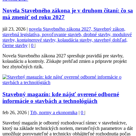
Novela Stavebného zákona je v druhom čítaní: čo sa
má zmeniť od roku 2027
júl 23, 2026
|
novela Stavebného zákona 2027, Stavebný zákon,
stavebná legislatíva, povoľovanie stavieb, drobné stavby, modulové
stavby, kontajnerové stavby, kolaudácia stavby, stavebný dohľad,
čierne stavby
|
0
|
Novela Stavebného zákona 2027 spresňuje pravidlá pre stavby,
kolaudáciu a kontroly. Získajte prehľad zmien a pripravte projekt
bez zbytočných rizík.
Stavebný magazín: kde nájsť overené odborné
informácie o stavbách a technológiách
feb 26, 2026
|
Trh, normy a ekonomika
|
0
|
Stavebný magazín je odborný rozhodovací rámec v stavebníctve,
ktorý na základe technických noriem, merateľných parametrov a dát
umožňuje porovnateľné a technicky obhájiteľné rozhodnutia počas