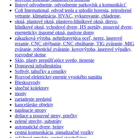
líniové odvodnenie, odvodnenie parkovísk a komunikáci´
Colt International, odvod tepla a splodín horenia, prirodzené
vetranie, klimatizácia, HVAC, vykurovanie, chladenie,
okná, plastové okná, plastovo-hliníkové okná, drevo-
hliníkové okná, vchodové dvere, HS portály, posuvné dvere,
energeticky úsporné okná, pasívne domy
zákazková výroba, nehrdzavejúca oceľ, nerez, laserové
rezanie, CNC ohýbanie, CNC obrábanie, TIG zváranie, MIG
zváranie, robotické zváranie, kovovýroba, laserové výpalky,
rozvodné skrine
Sklo, plasty prepúšťajúce svetlo, tienenie
Dopravná infraštruktúra
Softvér, tabuľky a cenníky
Rozvod elektrickej energie vysokého napätia
Bleskozvody
slnečné kolektory
mosty
zariadenie predajní
kancelárske objekty
napínacie stropy
deliace a posuvné steny, priečky
zelené strechy, substráty
automatické dvere, brány
cestná komunikácia, signalizačné vozíky
asfaltové emulzie, cestné staviteľstvo