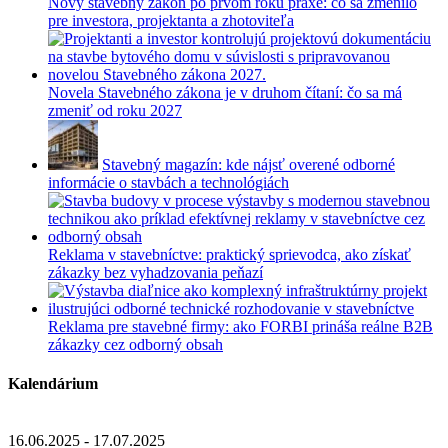
Nový stavebný zákon po prvom roku praxe: čo sa zmenilo
pre investora, projektanta a zhotoviteľa
Novela Stavebného zákona je v druhom čítaní: čo sa má
zmeniť od roku 2027
Stavebný magazín: kde nájsť overené odborné
informácie o stavbách a technológiách
Reklama v stavebníctve: praktický sprievodca, ako získať
zákazky bez vyhadzovania peňazí
Reklama pre stavebné firmy: ako FORBI prináša reálne B2B
zákazky cez odborný obsah
Kalendárium
16.06.2025 - 17.07.2025