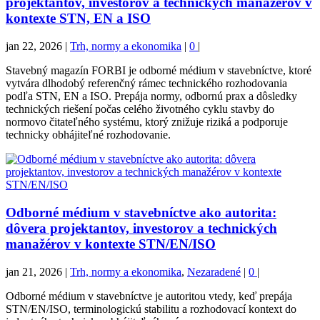
projektantov, investorov a technických manažérov v
kontexte STN, EN a ISO
jan 22, 2026
|
Trh, normy a ekonomika
|
0
|
Stavebný magazín FORBI je odborné médium v stavebníctve, ktoré
vytvára dlhodobý referenčný rámec technického rozhodovania
podľa STN, EN a ISO. Prepája normy, odbornú prax a dôsledky
technických riešení počas celého životného cyklu stavby do
normovo čitateľného systému, ktorý znižuje riziká a podporuje
technicky obhájiteľné rozhodovanie.
Odborné médium v stavebníctve ako autorita:
dôvera projektantov, investorov a technických
manažérov v kontexte STN/EN/ISO
jan 21, 2026
|
Trh, normy a ekonomika
,
Nezaradené
|
0
|
Odborné médium v stavebníctve je autoritou vtedy, keď prepája
STN/EN/ISO, terminologickú stabilitu a rozhodovací kontext do