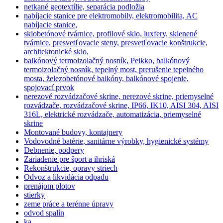
netkané geotextílie, separácia podložia
nabíjacie stanice pre elektromobily, elektromobilita, AC
nabíjacie stanice,
sklobetónové tvárnice, profilové sklo, luxfery, sklenené
tvárnice, presvetľovacie steny, presvetľovacie konštrukcie,
architektonické sklo,
balkónový termoizolačný nosník, Peikko, balkónový
termoizolačný nosník, tepelný most, prerušenie tepelného
mosta, železobetónové balkóny, balkónové spojenie,
spojovací prvok
nerezové rozvádzačové skrine, nerezové skrine, priemyselné
rozvádzače, rozvádzačové skrine, IP66, IK10, AISI 304, AISI
316L, elektrické rozvádzače, automatizácia, priemyselné
skrine
Montované budovy, kontajnery
Vodovodné batérie, sanitárne výrobky, hygienické systémy
Debnenie, podpery
Zariadenie pre šport a ihriská
Rekonštrukcie, opravy striech
Odvoz a likvidácia odpadu
prenájom plotov
stierky
zeme práce a terénne úpravy
odvod spalín
ka