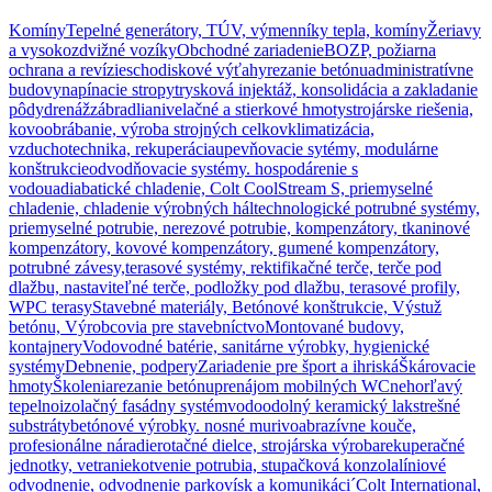
results
are
Komíny
Tepelné generátory, TÚV, výmenníky tepla, komíny
Žeriavy
available
a vysokozdvižné vozíky
Obchodné zariadenie
BOZP, požiarna
use
ochrana a revízie
schodiskové výťahy
rezanie betónu
administratívne
up
budovy
napínacie stropy
trysková injektáž, konsolidácia a zakladanie
and
pôdy
drenáž
zábradlia
nivelačné a stierkové hmoty
strojárske riešenia,
down
kovoobrábanie, výroba strojných celkov
klimatizácia,
arrows
vzduchotechnika, rekuperácia
upevňovacie sytémy, modulárne
to
konštrukcie
odvodňovacie systémy. hospodárenie s
review
vodou
adiabatické chladenie, Colt CoolStream S, priemyselné
and
chladenie, chladenie výrobných hál
technologické potrubné systémy,
enter
priemyselné potrubie, nerezové potrubie, kompenzátory, tkaninové
to
kompenzátory, kovové kompenzátory, gumené kompenzátory,
go
potrubné závesy,
terasové systémy, rektifikačné terče, terče pod
to
dlažbu, nastaviteľné terče, podložky pod dlažbu, terasové profily,
the
WPC terasy
Stavebné materiály, Betónové konštrukcie, Výstuž
desired
betónu, Výrobcovia pre stavebníctvo
Montované budovy,
page.
kontajnery
Vodovodné batérie, sanitárne výrobky, hygienické
Touch
systémy
Debnenie, podpery
Zariadenie pre šport a ihriská
Škárovacie
device
hmoty
Školenia
rezanie betónu
prenájom mobilných WC
nehorľavý
users,
tepelnoizolačný fasádny systém
vodoodolný keramický lak
strešné
explore
substráty
betónové výrobky. nosné murivo
abrazívne kouče,
by
profesionálne náradie
rotačné dielce, strojárska výroba
rekuperačné
touch
jednotky, vetranie
kotvenie potrubia, stupačková konzola
líniové
or
odvodnenie, odvodnenie parkovísk a komunikáci´
Colt International,