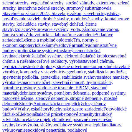
zelené strechy, vegetačné strechy, strešné záhrady, extenzívne zelené
strechy, intenzívne zelené strechy, stromový substrát
novela
Stavebného zákona 2027, Stavebný zákon, stavebná legislatíva,
povoľovanie stavieb, drobné stavby, modulové stavby, kontajnerové
stavby, kolaudácia stavby, stavebný dohľad, čierne
stavby
Izolácie
Vykurovacie systémy, voda, zásobovanie vodou,
úprava vody
Zdravotnícke a laboratórne zariadenie
Skladové
zariadenie
Lešenie a mobilné oplotenie
Trh, normy a
ekonomika
potery
ložiská
umývadlové armatúty
administrat´vne
budovy
protipožiarne systémy
troskový cement
strešná
krytina
elektroinštalačné systémy, elektroinštalačné krabice
stavebná
chémia a riešenia
oceľové radiátory, výroba
stavebná chémia,
hydoizolácie
strešné doplnky, strešné odvetranie
kompozitné stavebné
výrobky, kompozity v stavebníctve
geobunky, stabilizácia podložia,
spevnenie podložia, geotextílie, stabilizácia svahov
tesniace manžety,
výroba tesniacich manžiet, stavebná činnosť, hydroizolácie,
potrubné prestupy, vodotesné tesnenie, EPDM, stavebné
materiály
debniace systémy, prenájom debnenia, podperné systémy,
pracovné lešenie, stenové debnenie, stropné debnenie, mostné
debnenie
Strechy
Automatizácia energetických systémov
budov
Výťahy, eskalátory
Kuchynské gastro zariadenie
Fotovoltické
úložisko
Elektroinštalačné práce
betónové zmesi
hydraulický
zdvihák
kancelárske objekty
hliníkové posuvné dvere
strešné
krytiny
kovovýroba, služby
podlahové systémy a lepidlá
radiátory,
vykurovanie
epoxidová penetrácia, podlahové