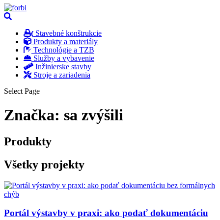
Stavebné konštrukcie
Produkty a materiály
Technológie a TZB
Služby a vybavenie
Inžinierske stavby
Stroje a zariadenia
Select Page
Značka:
sa zvýšili
Produkty
Všetky projekty
Portál výstavby v praxi: ako podať dokumentáciu