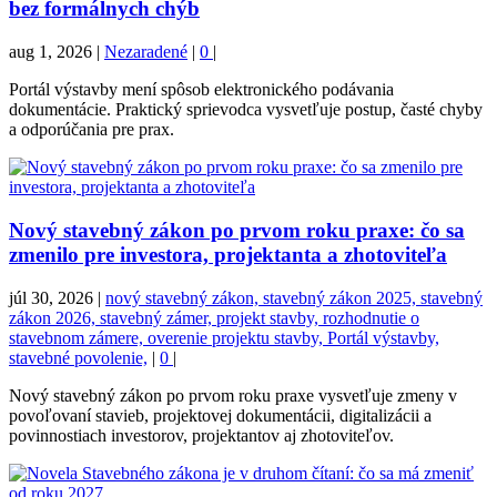
bez formálnych chýb
aug 1, 2026
|
Nezaradené
|
0
|
Portál výstavby mení spôsob elektronického podávania
dokumentácie. Praktický sprievodca vysvetľuje postup, časté chyby
a odporúčania pre prax.
Nový stavebný zákon po prvom roku praxe: čo sa
zmenilo pre investora, projektanta a zhotoviteľa
júl 30, 2026
|
nový stavebný zákon, stavebný zákon 2025, stavebný
zákon 2026, stavebný zámer, projekt stavby, rozhodnutie o
stavebnom zámere, overenie projektu stavby, Portál výstavby,
stavebné povolenie,
|
0
|
Nový stavebný zákon po prvom roku praxe vysvetľuje zmeny v
povoľovaní stavieb, projektovej dokumentácii, digitalizácii a
povinnostiach investorov, projektantov aj zhotoviteľov.