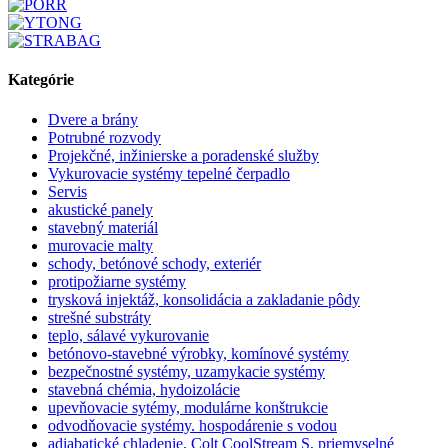
Kategórie
Dvere a brány
Potrubné rozvody
Projekčné, inžinierske a poradenské služby
Vykurovacie systémy tepelné čerpadlo
Servis
akustické panely
stavebný materiál
murovacie malty
schody, betónové schody, exteriér
protipožiarne systémy
trysková injektáž, konsolidácia a zakladanie pôdy
strešné substráty
teplo, sálavé vykurovanie
betónovo-stavebné výrobky, komínové systémy
bezpečnostné systémy, uzamykacie systémy
stavebná chémia, hydoizolácie
upevňovacie sytémy, modulárne konštrukcie
odvodňovacie systémy. hospodárenie s vodou
adiabatické chladenie, Colt CoolStream S, priemyselné