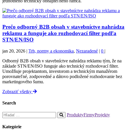
jednotného technicky obhájiteľného rámca.
Prečo odborný B2B obsah v stavebníctve nahrádza
reklamu a funguje ako rozhodovací filter podľa
STN/EN/ISO
jan 20, 2026
|
Trh, normy a ekonomika
,
Nezaradené
|
0
|
Odborný B2B obsah v stavebníctve nahrádza reklamu tým, že na
základe STN/EN/ISO funguje ako technický rozhodovací filter.
Umožňuje projektantom, investorom a technickým manažérom
porovnateľné, zodpovedné a dátovo podložené rozhodovanie bez
marketingového šumu.
Zobraziť všetky
Search
Hľadať:
Produkty
Firmy
Projekty
When
autocomplete
Kategórie