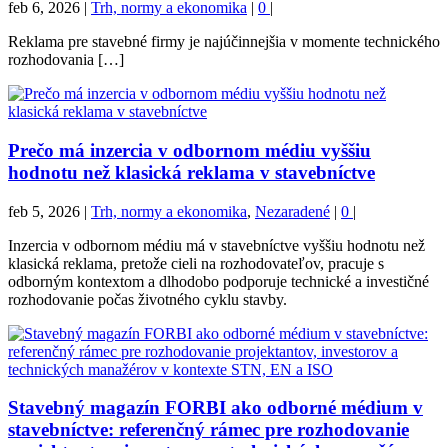
feb 6, 2026
|
Trh, normy a ekonomika
|
0
|
Reklama pre stavebné firmy je najúčinnejšia v momente technického
rozhodovania […]
Prečo má inzercia v odbornom médiu vyššiu
hodnotu než klasická reklama v stavebníctve
feb 5, 2026
|
Trh, normy a ekonomika
,
Nezaradené
|
0
|
Inzercia v odbornom médiu má v stavebníctve vyššiu hodnotu než
klasická reklama, pretože cieli na rozhodovateľov, pracuje s
odborným kontextom a dlhodobo podporuje technické a investičné
rozhodovanie počas životného cyklu stavby.
Stavebný magazín FORBI ako odborné médium v
stavebníctve: referenčný rámec pre rozhodovanie