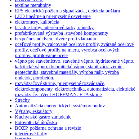
textílne membrány
EPS elektrická požiarna signalizácia, detekcia požiaru
LED lineárne a priemyselné osvetlenie
elektromery, kalibrácia
fasádne farby. interiérové farby, omietky
prefabrikovaná výstavba ,stavebné komponenty
bezpečnostné dvere, dvere proti vlámaniu
oceľové profily, valcované oceľové profily, zvárané oceľové
profily, oceľové profily na mieru, výrobca oceľových
profilov, profilovanie ocele
vápno pre stavebníctvo, stavebné vápno, hydrátované vápno,
kalcitické vápno, dolomitické vápno, stabilizácia zemín,
geotechnika, stavebné materiály, výroba mált, výroba
omietok, pórobetón,
rozvádzačové skrine, priemyselné rozvádzače,
elektrokomponenty, elektrotechnika, automatizácia, elektrické
rozvádzače, nVent HOFFMAN, ETA skrine
Strechy
Automatizácia energetických systémov budov
Výťahy, eskalátory
Kuchynské gastro zariadenie
Fotovoltické úložisko
BOZP, požiarna ochrana a revízie
interiérové farby