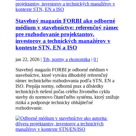
Stavebný magazín FORBI ako odborné
médium v stavebníctve: referenčný rámec
pre rozhodovanie projektantov,
investorov a technických manažérov v
kontexte STN, EN a ISO
jan 22, 2026
|
Trh, normy a ekonomika
|
0
|
Stavebný magazín FORBI je odborné médium v
stavebníctve, ktoré vytvára dlhodobý referenčný
rámec technického rozhodovania podľa STN, EN a
ISO. Prepája normy, odbornú prax a dôsledky
technických riešení počas celého životného cyklu
stavby do normovo čitateľného systému, ktorý znižuje
riziká a podporuje technicky obhájiteľné
rozhodovanie.