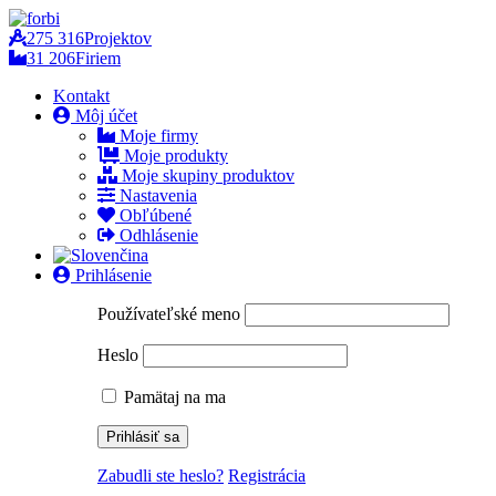
275 316
Projektov
31 206
Firiem
Kontakt
Môj účet
Moje firmy
Moje produkty
Moje skupiny produktov
Nastavenia
Obľúbené
Odhlásenie
Prihlásenie
Používateľské meno
Heslo
Pamätaj na ma
Zabudli ste heslo?
Registrácia