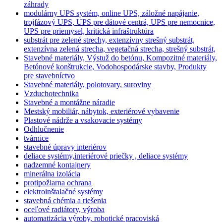
záhrady
modulárny UPS systém, online UPS, záložné napájanie,
trojfázový UPS, UPS pre dátové centrá, UPS pre nemocnice,
UPS pre priemysel, kritická infraštruktúra
substrát pre zelené strechy, extenzívny strešný substrát,
extenzívna zelená strecha, vegetačná strecha, strešný substrát,
Stavebné materiály, Výstuž do betónu, Kompozitné materiály,
Betónové konštrukcie, Vodohospodárske stavby, Produkty
pre stavebníctvo
Stavebné materiály, polotovary, suroviny
Vzduchotechnika
Stavebné a montážne náradie
Mestský mobiliár, nábytok, exteriérové vybavenie
Plastové nádrže a vsakovacie systémy
Odhlučnenie
tvárnice
stavebné úpravy interiérov
deliace systémy,interiérové priečky , deliace systémy
nadzemné kontajnery
minerálna izolácia
protipožiarna ochrana
elektroinštalačné systémy
stavebná chémia a riešenia
oceľové radiátory, výroba
automatizácia výroby, robotické pracoviská