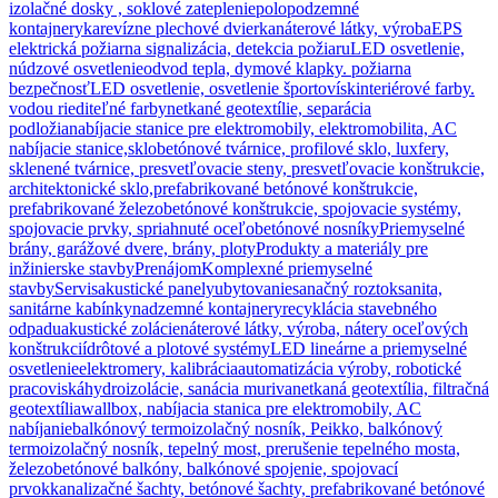
izolačné dosky , soklové zateplenie
polopodzemné
kontajnery
ka
revízne plechové dvierka
náterové látky, výroba
EPS
elektrická požiarna signalizácia, detekcia požiaru
LED osvetlenie,
núdzové osvetlenie
odvod tepla, dymové klapky. požiarna
bezpečnosť
LED osvetlenie, osvetlenie športovísk
interiérové farby.
vodou riediteľné farby
netkané geotextílie, separácia
podložia
nabíjacie stanice pre elektromobily, elektromobilita, AC
nabíjacie stanice,
sklobetónové tvárnice, profilové sklo, luxfery,
sklenené tvárnice, presvetľovacie steny, presvetľovacie konštrukcie,
architektonické sklo,
prefabrikované betónové konštrukcie,
prefabrikované železobetónové konštrukcie, spojovacie systémy,
spojovacie prvky, spriahnuté oceľobetónové nosníky
Priemyselné
brány, garážové dvere, brány, ploty
Produkty a materiály pre
inžinierske stavby
Prenájom
Komplexné priemyselné
stavby
Servis
akustické panely
ubytovanie
sanačný roztok
sanita,
sanitárne kabínky
nadzemné kontajnery
recyklácia stavebného
odpadu
akustické zolácie
náterové látky, výroba, nátery oceľových
konštrukcií
drôtové a plotové systémy
LED lineárne a priemyselné
osvetlenie
elektromery, kalibrácia
automatizácia výroby, robotické
pracoviská
hydroizolácie, sanácia muriva
netkaná geotextília, filtračná
geotextília
wallbox, nabíjacia stanica pre elektromobily, AC
nabíjanie
balkónový termoizolačný nosník, Peikko, balkónový
termoizolačný nosník, tepelný most, prerušenie tepelného mosta,
železobetónové balkóny, balkónové spojenie, spojovací
prvok
kanalizačné šachty, betónové šachty, prefabrikované betónové