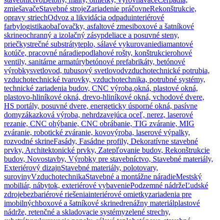
zmiešavače
Stavebné stroje
Zariadenie práčovne
Rekonštrukcie,
opravy striech
Odvoz a likvidácia odpadu
interiérové
farby
logistika
obaľovačky, asfaltové zmesi
boxové a šatníkové
skrine
ochranný a izolačný zásyp
deliace a posuvné steny,
priečky
strečné substráty
teplo, sálavé vykurovanie
diamantové
kotúče, pracovné náradie
podlahové rošty, konštrukcie
rohové
ventily, sanitárne armatúry
betónové prefabrikáty, betónové
výrobky
svetlovod, tubusový svetlovod
vzduchotechnické potrubia,
vzduchotechnické tvarovky, vzduchotechnika, potrubné systémy,
technické zariadenia budov, CNC výroba,
okná, plastové okná,
plastovo-hliníkové okná, drevo-hliníkové okná, vchodové dvere,
HS portály, posuvné dvere, energeticky úsporné okná, pasívne
domy
zákazková výroba, nehrdzavejúca oceľ, nerez, laserové
rezanie, CNC ohýbanie, CNC obrábanie, TIG zváranie, MIG
zváranie, robotické zváranie, kovovýroba, laserové výpalky,
rozvodné skrine
Fasády, Fasádne profily, Dekoratívne stavebné
prvky, Architektonické prvky, Zatepľovanie budov, Rekonštrukcie
budov, Novostavby, Výrobky pre stavebníctvo, Stavebné materiály,
Exteriérový dizajn
Stavebné materiály, polotovary,
suroviny
Vzduchotechnika
Stavebné a montážne náradie
Mestský
mobiliár, nábytok, exteriérové vybavenie
Podzemné nádrže
Ľudské
zdroje
bezbariérové riešenia
interiérové omietky
zariadenia pre
imobilných
boxové a šatníkové skrine
drenážny materiál
plastové
nádrže, retenčné a skladovacie systémy
zelené strechy,