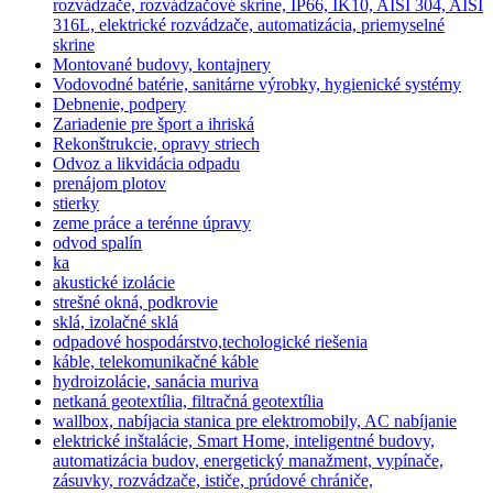
rozvádzače, rozvádzačové skrine, IP66, IK10, AISI 304, AISI
316L, elektrické rozvádzače, automatizácia, priemyselné
skrine
Montované budovy, kontajnery
Vodovodné batérie, sanitárne výrobky, hygienické systémy
Debnenie, podpery
Zariadenie pre šport a ihriská
Rekonštrukcie, opravy striech
Odvoz a likvidácia odpadu
prenájom plotov
stierky
zeme práce a terénne úpravy
odvod spalín
ka
akustické izolácie
strešné okná, podkrovie
sklá, izolačné sklá
odpadové hospodárstvo,techologické riešenia
káble, telekomunikačné káble
hydroizolácie, sanácia muriva
netkaná geotextília, filtračná geotextília
wallbox, nabíjacia stanica pre elektromobily, AC nabíjanie
elektrické inštalácie, Smart Home, inteligentné budovy,
automatizácia budov, energetický manažment, vypínače,
zásuvky, rozvádzače, ističe, prúdové chrániče,