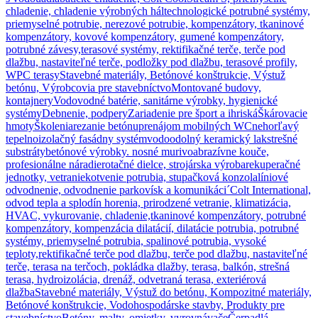
chladenie, chladenie výrobných hál
technologické potrubné systémy,
priemyselné potrubie, nerezové potrubie, kompenzátory, tkaninové
kompenzátory, kovové kompenzátory, gumené kompenzátory,
potrubné závesy,
terasové systémy, rektifikačné terče, terče pod
dlažbu, nastaviteľné terče, podložky pod dlažbu, terasové profily,
WPC terasy
Stavebné materiály, Betónové konštrukcie, Výstuž
betónu, Výrobcovia pre stavebníctvo
Montované budovy,
kontajnery
Vodovodné batérie, sanitárne výrobky, hygienické
systémy
Debnenie, podpery
Zariadenie pre šport a ihriská
Škárovacie
hmoty
Školenia
rezanie betónu
prenájom mobilných WC
nehorľavý
tepelnoizolačný fasádny systém
vodoodolný keramický lak
strešné
substráty
betónové výrobky. nosné murivo
abrazívne kouče,
profesionálne náradie
rotačné dielce, strojárska výroba
rekuperačné
jednotky, vetranie
kotvenie potrubia, stupačková konzola
líniové
odvodnenie, odvodnenie parkovísk a komunikáci´
Colt International,
odvod tepla a splodín horenia, prirodzené vetranie, klimatizácia,
HVAC, vykurovanie, chladenie,
tkaninové kompenzátory, potrubné
kompenzátory, kompenzácia dilatácií, dilatácie potrubia, potrubné
systémy, priemyselné potrubia, spalinové potrubia, vysoké
teploty,
rektifikačné terče pod dlažbu, terče pod dlažbu, nastaviteľné
terče, terasa na terčoch, pokládka dlažby, terasa, balkón, strešná
terasa, hydroizolácia, drenáž, odvetraná terasa, exteriérová
dlažba
Stavebné materiály, Výstuž do betónu, Kompozitné materiály,
Betónové konštrukcie, Vodohospodárske stavby, Produkty pre
stavebníctvo
Betóny, malty, omietky, vyrovnávače
Čerpadlá,