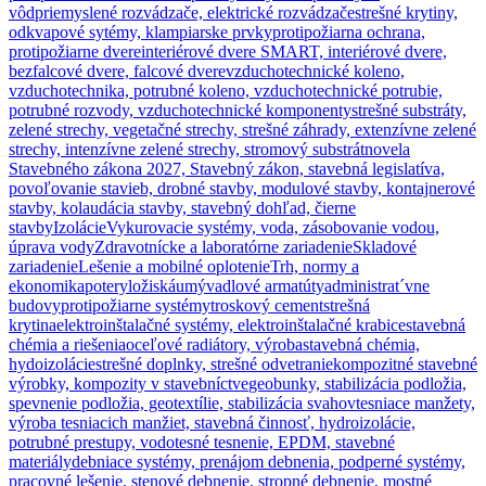
vôd
priemyslené rozvádzače, elektrické rozvádzače
strešné krytiny,
odkvapové sytémy, klampiarske prvky
protipožiarna ochrana,
protipožiarne dvere
interiérové dvere SMART, interiérové dvere,
bezfalcové dvere, falcové dvere
vzduchotechnické koleno,
vzduchotechnika, potrubné koleno, vzduchotechnické potrubie,
potrubné rozvody, vzduchotechnické komponenty
strešné substráty,
zelené strechy, vegetačné strechy, strešné záhrady, extenzívne zelené
strechy, intenzívne zelené strechy, stromový substrát
novela
Stavebného zákona 2027, Stavebný zákon, stavebná legislatíva,
povoľovanie stavieb, drobné stavby, modulové stavby, kontajnerové
stavby, kolaudácia stavby, stavebný dohľad, čierne
stavby
Izolácie
Vykurovacie systémy, voda, zásobovanie vodou,
úprava vody
Zdravotnícke a laboratórne zariadenie
Skladové
zariadenie
Lešenie a mobilné oplotenie
Trh, normy a
ekonomika
potery
ložiská
umývadlové armatúty
administrat´vne
budovy
protipožiarne systémy
troskový cement
strešná
krytina
elektroinštalačné systémy, elektroinštalačné krabice
stavebná
chémia a riešenia
oceľové radiátory, výroba
stavebná chémia,
hydoizolácie
strešné doplnky, strešné odvetranie
kompozitné stavebné
výrobky, kompozity v stavebníctve
geobunky, stabilizácia podložia,
spevnenie podložia, geotextílie, stabilizácia svahov
tesniace manžety,
výroba tesniacich manžiet, stavebná činnosť, hydroizolácie,
potrubné prestupy, vodotesné tesnenie, EPDM, stavebné
materiály
debniace systémy, prenájom debnenia, podperné systémy,
pracovné lešenie, stenové debnenie, stropné debnenie, mostné