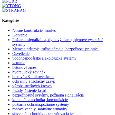
Kategórie
Nosné konštrukcie, murivo
Kotvenie
Požiarna signalizácia, dymový alarm, plynové výstražné
systémy
Meracie prístroje, ručné náradie, bezpečnosť pri práci
Osvetlenie
vodohospodárske a ekologické systémy
vetranie
betónové zmesi
hydraulický zdvihák
boxové a šatníkové skrine
ochranný a izolačný zásyp
výroba strešných krovov
fasády, čistenie fasád
bezpečnostné systémy, požiarna sidnalizácia
komunálna technika, komunikácie
požiarna ochrana,požiarne systémy
rohové ventily, sanitárne armatúry
stavebné technológie, upevňovacia technika