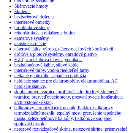
Obchodné zariadenie
Škárovacie hmoty
Školenia
bezbariérové riešenia
interiérové omietky
protihlukové steny
rekonštrukcia a opláštenie budov
kamerové systémy
akustické zolácie
náterové látky, výroba, nátery oceľových konštrukcií
drôtové a plotové systémy. ohradové pletivo
VZT, samoťahová hlavica,ventilácia
bezhalogénové káble, silové káble
interiérové farby. vodou riediteľné farby
netkané geotextílie, separácia podložia
nabíjacie stanice pre elektromobily, elektromobilita, AC
nabíjacie stanice,
sklobetónové tvárnice, profilové sklo, luxfery, sklenené
tvárnice, presvetľovacie steny, presvetľovacie konštrukcie,
architektonické sklo,
balkónový termoizolačný nosník, Peikko, balkónový
termoizolačný nosník, tepelný most, prerušenie tepelného
mosta, železobetónové balkóny, balkónové spojenie,
spojovací prvok
nerezové rozvádzačové skrine, nerezové skrine, priemyselné