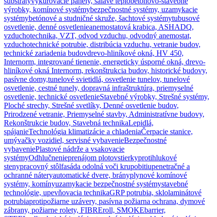
substráty
vykurovacie panely, sálavé teplo
betónovo-stavebné
výrobky, komínové systémy
bezpečnostné systémy, uzamykacie
systémy
betónové a studničné skruže, šachtové systémy
tubusové
osvetlenie, denné osvetlenie
anemostatová krabica, ASHADQ,
vzduchotechnika, VZT, odvod vzduchu, odvodný anemostat,
vzduchotechnické potrubie, distribúcia vzduchu, vetranie budov,
technické zariadenia budov
drevo-hliníkové okná, HV 450,
Internorm, integrované tienenie, energeticky úsporné okná, drevo-
hliníkové okná Internorm, rekonštrukcia budov, historické budovy,
pasívne domy,
tunelové svietidlá, osvetlenie tunelov, tunelové
osvetlenie, cestné tunely, dopravná infraštruktúra, priemyselné
osvetlenie, technické osvetlenie
Stavebné výrobky, Strešné systémy,
Ploché strechy, Strešné svetlíky, Denné osvetlenie budov,
Prirodzené vetranie, Priemyselné stavby, Administratívne budovy,
Rekonštrukcie budov, Stavebná technika
Lepidlá,
spájanie
Technológia klimatizácie a chladenia
Čerpacie stanice,
umývačky vozidiel, servisné vybavenie
Bezpečnostné
vybavenie
Plastové nádrže a vsakovacie
systémy
Odhlučnenie
prenájom plotov
stierky
protihlukové
steny
pracovný stôl
fasáda odolná voči krupobitiu
penetračné a
ochranné nátery
automatické dvere, brány
plynové komínové
systémy, komíny
uzamykacie bezpečnostné systémy
stavebné
technológie, upevňovacia technika
GRP potrubia, sklolaminátové
potrubia
protipožiarne uzávery, pasívna požiarna ochrana, dymové
zábrany, požiarne rolety, FIBREroll, SMOKEbarrier,