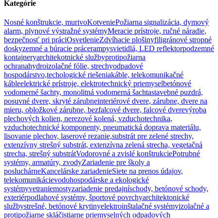
Kategórie
Nosné konštrukcie, murivo
Kotvenie
Požiarna signalizácia, dymový
alarm, plynové výstražné systémy
Meracie prístroje, ručné náradie,
bezpečnosť pri práci
Osvetlenie
Zdvíhacie plošiny
filigránové stropné
dosky
zemné a búracie práce
rampy
svietidlá, LED reflektor
podzemné
kontajnery
architekotnické služby
protipožiarna
ochrana
hydroizolačné fólie, strechy
odpadové
hospodárstvo,techologické riešenia
káble, telekomunikačné
káble
elektrické prístroje, elektrotechnický priemysel
betónové
vodomerné šachty, monolitná vodomerná šachta
stavebné puzdrá,
posuvné dvere, skryté zárubne
interiérové dvere, zárubne, dvere na
mieru, obložkové zárubne, bezfalcové dvere, falcové dvere
výroba
plechových kolien, nerezové kolená, vzduchotechnika,
vzduchotechnické komponenty, pneumatická doprava materiálu,
lisovanie plechov, laserové rezanie,
substrát pre zelené strechy,
extenzívny strešný substrát, extenzívna zelená strecha, vegetačná
strecha, strešný substrát
Vodorovné a zvislé konštrukcie
Potrubné
systémy, armatúry, zvody
Zariadenie pre školy a
posluchárne
Kancelárske zariadenie
Siete na prenos údajov,
telekomunikácie
vodohospodárske a ekologické
systémy
vetranie
mosty
zariadenie predajní
schody, betónové schody,
exteriér
podlahové systémy, športové povrchy
architektonické
služby
strešné, betónové krytiny
elektroinštalačné systémy
izolačné a
protipožiarne sklá
čistiarne priemyselných odpadových