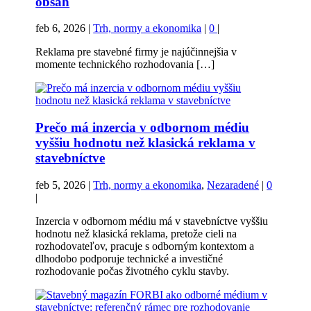
obsah
feb 6, 2026
|
Trh, normy a ekonomika
|
0
|
Reklama pre stavebné firmy je najúčinnejšia v
momente technického rozhodovania […]
Prečo má inzercia v odbornom médiu
vyššiu hodnotu než klasická reklama v
stavebníctve
feb 5, 2026
|
Trh, normy a ekonomika
,
Nezaradené
|
0
|
Inzercia v odbornom médiu má v stavebníctve vyššiu
hodnotu než klasická reklama, pretože cieli na
rozhodovateľov, pracuje s odborným kontextom a
dlhodobo podporuje technické a investičné
rozhodovanie počas životného cyklu stavby.