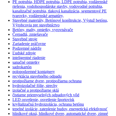
PE potrubia, HDPE potrubia, LDPE potrubia, vodárenské
riešenia, vodohospodárske stavby, vodovodné potrubia,
kanalizačné potrubia, tlaková kanalizácia, segmentové PE
tvarovky, vodárenské armatúry,
Stavebné materiály, Betónové konštrukcie, Výstuž betónu,
Výrobcovia pre stavebníctvo
Betóny, malty, omietky, vyrovnávače
Čerpadlá, zmiešavače
Stavebné stroje
Zariadenie práčovne
Podzemné nádrže
Ľudské zdroje
inteligentné riadenie
sanačné omietky
sadrokartón
polopodzemné kontajnery
recyklácia stavebného odpadu
protipožiarne dvere, protipožiarna ochrana
hydroizolačné fólie, strechy
izolačné a protipožiarne sklá
čistiarne priemyselných odpadových vôd
LED osvetlenie, osvetlenie športovísk
kryštalizačná hydroizolácia, ochrana betónu
tepelné izolácie, zateplenie budov, energetická efektívnosť
hliníkové okná, hliníkové dvere, automatické dvere, zimné