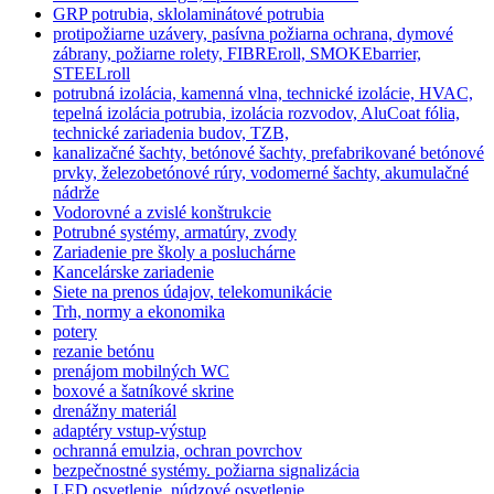
GRP potrubia, sklolaminátové potrubia
protipožiarne uzávery, pasívna požiarna ochrana, dymové
zábrany, požiarne rolety, FIBREroll, SMOKEbarrier,
STEELroll
potrubná izolácia, kamenná vlna, technické izolácie, HVAC,
tepelná izolácia potrubia, izolácia rozvodov, AluCoat fólia,
technické zariadenia budov, TZB,
kanalizačné šachty, betónové šachty, prefabrikované betónové
prvky, železobetónové rúry, vodomerné šachty, akumulačné
nádrže
Vodorovné a zvislé konštrukcie
Potrubné systémy, armatúry, zvody
Zariadenie pre školy a posluchárne
Kancelárske zariadenie
Siete na prenos údajov, telekomunikácie
Trh, normy a ekonomika
potery
rezanie betónu
prenájom mobilných WC
boxové a šatníkové skrine
drenážny materiál
adaptéry vstup-výstup
ochranná emulzia, ochran povrchov
bezpečnostné systémy. požiarna signalizácia
LED osvetlenie, núdzové osvetlenie