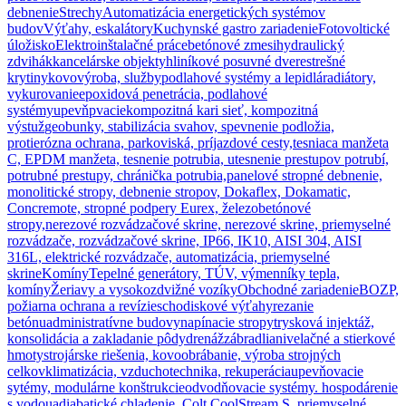
debnenie
Strechy
Automatizácia energetických systémov
budov
Výťahy, eskalátory
Kuchynské gastro zariadenie
Fotovoltické
úložisko
Elektroinštalačné práce
betónové zmesi
hydraulický
zdvihák
kancelárske objekty
hliníkové posuvné dvere
strešné
krytiny
kovovýroba, služby
podlahové systémy a lepidlá
radiátory,
vykurovanie
epoxidová penetrácia, podlahové
systémy
upevňpvacie
kompozitná kari sieť, kompozitná
výstuž
geobunky, stabilizácia svahov, spevnenie podložia,
protierózna ochrana, parkoviská, príjazdové cesty,
tesniaca manžeta
C, EPDM manžeta, tesnenie potrubia, utesnenie prestupov potrubí,
potrubné prestupy, chránička potrubia,
panelové stropné debnenie,
monolitické stropy, debnenie stropov, Dokaflex, Dokamatic,
Concremote, stropné podpery Eurex, železobetónové
stropy,
nerezové rozvádzačové skrine, nerezové skrine, priemyselné
rozvádzače, rozvádzačové skrine, IP66, IK10, AISI 304, AISI
316L, elektrické rozvádzače, automatizácia, priemyselné
skrine
Komíny
Tepelné generátory, TÚV, výmenníky tepla,
komíny
Žeriavy a vysokozdvižné vozíky
Obchodné zariadenie
BOZP,
požiarna ochrana a revízie
schodiskové výťahy
rezanie
betónu
administratívne budovy
napínacie stropy
trysková injektáž,
konsolidácia a zakladanie pôdy
drenáž
zábradlia
nivelačné a stierkové
hmoty
strojárske riešenia, kovoobrábanie, výroba strojných
celkov
klimatizácia, vzduchotechnika, rekuperácia
upevňovacie
sytémy, modulárne konštrukcie
odvodňovacie systémy. hospodárenie
s vodou
adiabatické chladenie, Colt CoolStream S, priemyselné