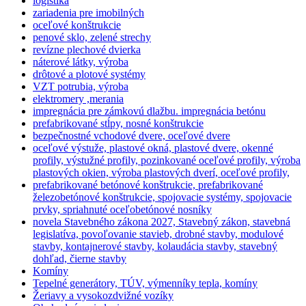
logistika
zariadenia pre imobilných
oceľové konštrukcie
penové sklo, zelené strechy
revízne plechové dvierka
náterové látky, výroba
drôtové a plotové systémy
VZT potrubia, výroba
elektromery ,merania
impregnácia pre zámkovú dlažbu. impregnácia betónu
prefabrikované stĺpy, nosné konštrukcie
bezpečnostné vchodové dvere, oceľové dvere
oceľové výstuže, plastové okná, plastové dvere, okenné
profily, výstužné profily, pozinkované oceľové profily, výroba
plastových okien, výroba plastových dverí, oceľové profily,
prefabrikované betónové konštrukcie, prefabrikované
železobetónové konštrukcie, spojovacie systémy, spojovacie
prvky, spriahnuté oceľobetónové nosníky
novela Stavebného zákona 2027, Stavebný zákon, stavebná
legislatíva, povoľovanie stavieb, drobné stavby, modulové
stavby, kontajnerové stavby, kolaudácia stavby, stavebný
dohľad, čierne stavby
Komíny
Tepelné generátory, TÚV, výmenníky tepla, komíny
Žeriavy a vysokozdvižné vozíky