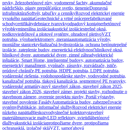
prvky, železobetónové rúry, vodomerné šachty, akumulačné
nádrže
Sklo, plasty prepúšťajúce svetlo, tienenie
Dopravná
infraštruktúra
Softvér, tabuľky a cenníky
Rozvod elektrickej energie
vysokého napätia
Geotechnické a vrtné práce
prefabrikované
schody
certifikáty
debniace tvarovky
odpadový kontajner
betónové
výrobky
minerálna izolácia
akustické izolácie
strešné okná,
podkrovie
drôtové a plotové systémy. ohradové pletivo
VZT
potrubia, výroba
elektromery ,merania
automatizácia výroby,
montážne stanice
kryštalizačná hydroizolácia, ochrana betónu
tepelné
izolácie, zateplenie budov, energetická efektívnosť
hliníkové okná,
hliníkové dvere, automatické dvere, zimné záhrady
elektrické
inštalácie, Smart Home, inteligentné budovy, automatizácia budov,
energetický manažment, vypínače, zásuvky, rozvádzače, ističe,
prúdové chrániče,
PE potrubia, HDPE potrubia, LDPE potrubia,
vodárenské riešenia, vodohospodárske stavby, vodovodné potrubia,
kanalizačné potrubia, tlaková kanalizácia, segmentové PE tvarovky,
vodárenské armatúry,
nový stavebný zákon, stavebný zákon 2025,
stavebný zákon 2026, stavebný zámer, projekt stavby, rozhodnutie o
stavebnom zámere, overenie projektu stavby, Portál výstavby,
stavebné povolenie,
Fasády
Automatizácia budov, zabezpečovacie
systémy
Publikácie, informačné služby
Rozvod elektrickej energie
nízkeho napätia
Bleskozvody
slnečné kolektory
stavebný
materiál
murovacie malty
LED reflektory, svietidlá
betónové
dlažby
akustická izolácia
protipožiarne dvere, protipožiarna
ochrana
sklá, izolačné sklá
VZT, samoťahová