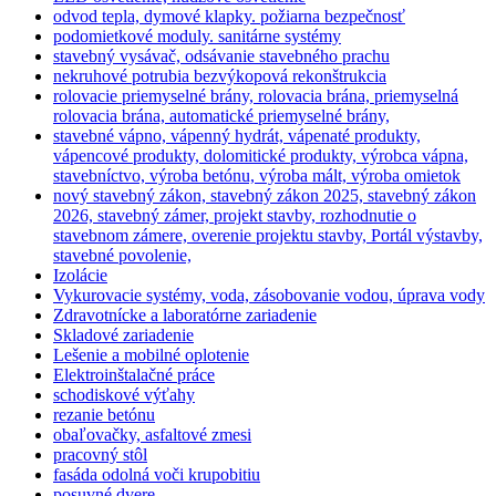
odvod tepla, dymové klapky. požiarna bezpečnosť
podomietkové moduly. sanitárne systémy
stavebný vysávač, odsávanie stavebného prachu
nekruhové potrubia bezvýkopová rekonštrukcia
rolovacie priemyselné brány, rolovacia brána, priemyselná
rolovacia brána, automatické priemyselné brány,
stavebné vápno, vápenný hydrát, vápenaté produkty,
vápencové produkty, dolomitické produkty, výrobca vápna,
stavebníctvo, výroba betónu, výroba mált, výroba omietok
nový stavebný zákon, stavebný zákon 2025, stavebný zákon
2026, stavebný zámer, projekt stavby, rozhodnutie o
stavebnom zámere, overenie projektu stavby, Portál výstavby,
stavebné povolenie,
Izolácie
Vykurovacie systémy, voda, zásobovanie vodou, úprava vody
Zdravotnícke a laboratórne zariadenie
Skladové zariadenie
Lešenie a mobilné oplotenie
Elektroinštalačné práce
schodiskové výťahy
rezanie betónu
obaľovačky, asfaltové zmesi
pracovný stôl
fasáda odolná voči krupobitiu
posuvné dvere