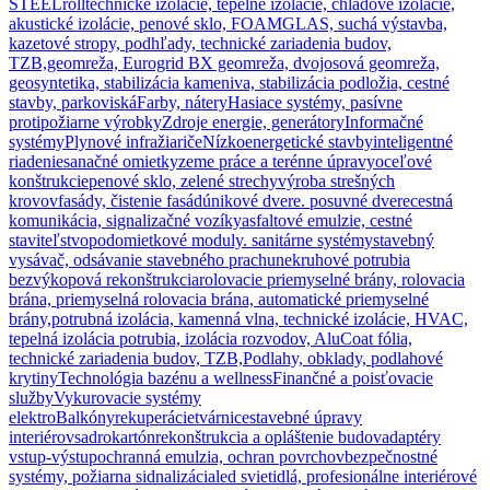
STEELroll
technické izolácie, tepelné izolácie, chladové izolácie,
akustické izolácie, penové sklo, FOAMGLAS, suchá výstavba,
kazetové stropy, podhľady, technické zariadenia budov,
TZB,
geomreža, Eurogrid BX geomreža, dvojosová geomreža,
geosyntetika, stabilizácia kameniva, stabilizácia podložia, cestné
stavby, parkoviská
Farby, nátery
Hasiace systémy, pasívne
protipožiarne výrobky
Zdroje energie, generátory
Informačné
systémy
Plynové infražiariče
Nízkoenergetické stavby
inteligentné
riadenie
sanačné omietky
zeme práce a terénne úpravy
oceľové
konštrukcie
penové sklo, zelené strechy
výroba strešných
krovov
fasády, čistenie fasád
únikové dvere. posuvné dvere
cestná
komunikácia, signalizačné vozíky
asfaltové emulzie, cestné
staviteľstvo
podomietkové moduly. sanitárne systémy
stavebný
vysávač, odsávanie stavebného prachu
nekruhové potrubia
bezvýkopová rekonštrukcia
rolovacie priemyselné brány, rolovacia
brána, priemyselná rolovacia brána, automatické priemyselné
brány,
potrubná izolácia, kamenná vlna, technické izolácie, HVAC,
tepelná izolácia potrubia, izolácia rozvodov, AluCoat fólia,
technické zariadenia budov, TZB,
Podlahy, obklady, podlahové
krytiny
Technológia bazénu a wellness
Finančné a poisťovacie
služby
Vykurovacie systémy
elektro
Balkóny
rekuperácie
tvárnice
stavebné úpravy
interiérov
sadrokartón
rekonštrukcia a opláštenie budov
adaptéry
vstup-výstup
ochranná emulzia, ochran povrchov
bezpečnostné
systémy, požiarna sidnalizácia
led svietidlá, profesionálne interiérové