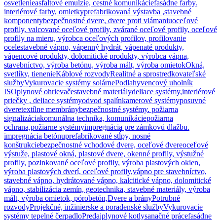
osvetlenie
asfaltové emulzie, cestné komunikácie
fasádne farby.
interiérové farby, omietky
prefabrikovaná výstavba ,stavebné
komponenty
bezpečnostné dvere, dvere proti vlámaniu
oceľové
profily, valcované oceľové profily, zvárané oceľové profily, oceľové
profily na mieru, výrobca oceľových profilov, profilovanie
ocele
stavebné vápno, vápenný hydrát, vápenaté produkty,
vápencové produkty, dolomitické produkty, výrobca vápna,
stavebníctvo, výroba betónu, výroba mált, výroba omietok
Okná,
svetlíky, tienenie
Káblové rozvody
Realitné a sprostredkovateľské
služby
Vykurovacie systémy solárne
Podlahy
vencový uholník
ISO
plynové ohrievače
stavebné materiály
deliace systémy,interiérové
priečky , deliace systémy
odvod spalín
kamerové systémy
posuvné
dvere
textílne membrány
bezpečnostné systémy. požiarna
signalizácia
komunálna technika, komunikácie
požiarna
ochrana,požiarne systémy
impregnácia pre zámkovú dlažbu.
impregnácia betónu
prefabrikované stĺpy, nosné
konštrukcie
bezpečnostné vchodové dvere, oceľové dvere
oceľové
výstuže, plastové okná, plastové dvere, okenné profily, výstužné
profily, pozinkované oceľové profily, výroba plastových okien,
výroba plastových dverí, oceľové profily,
vápno pre stavebníctvo,
stavebné vápno, hydrátované vápno, kalcitické vápno, dolomitické
vápno, stabilizácia zemín, geotechnika, stavebné materiály, výroba
mált, výroba omietok, pórobetón,
Dvere a brány
Potrubné
rozvody
Projekčné, inžinierske a poradenské služby
Vykurovacie
systémy tepelné čerpadlo
Predaj
plynové kotly
sanačné práce
fasádne