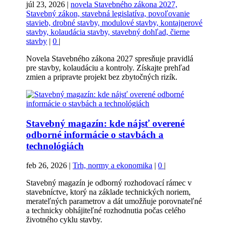
júl 23, 2026
|
novela Stavebného zákona 2027,
Stavebný zákon, stavebná legislatíva, povoľovanie
stavieb, drobné stavby, modulové stavby, kontajnerové
stavby, kolaudácia stavby, stavebný dohľad, čierne
stavby
|
0
|
Novela Stavebného zákona 2027 spresňuje pravidlá
pre stavby, kolaudáciu a kontroly. Získajte prehľad
zmien a pripravte projekt bez zbytočných rizík.
Stavebný magazín: kde nájsť overené
odborné informácie o stavbách a
technológiách
feb 26, 2026
|
Trh, normy a ekonomika
|
0
|
Stavebný magazín je odborný rozhodovací rámec v
stavebníctve, ktorý na základe technických noriem,
merateľných parametrov a dát umožňuje porovnateľné
a technicky obhájiteľné rozhodnutia počas celého
životného cyklu stavby.