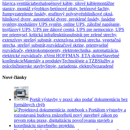
hlavica,ventilácia
bezhalogénové káble, silové káble
montážne
stanice, montáž výrobkov,
betónové ploty. betónové šachty,
žumpy
zateplenie fasády, grafitový polystyrén
hliníkové okná,
hliníkové dvere, automatické dvere, presklené fasády, fasádne
systémy,
modulárny UPS systém, online UPS, záložné napájanie,
trojfázový UPS, UPS pre dátové centrá, UPS pre nemocnice, UPS
pre priemysel, kritická infraštruktúra
substrát pre zelené strechy,
extenzívny strešný substrát, extenzívna zelená strecha, vegetačná
strecha, strešný substrát,
rozvádzačové skrine, priemyselné
rozvádzače, elektrokomponenty, elektrotechnika, automatizácia,
elektrické rozvádzače, nVent HOFFMAN, ETA skrine
Stavebné
konštrukcie
Materiály a produkty
Technológie a TZB
Služby a
práce
Inžinierske stavby
Stroje, zariadenia, elektro
Nezaradené
Nové články
Portál výstavby v praxi: ako podať dokumentáciu bez
formálnych chýb