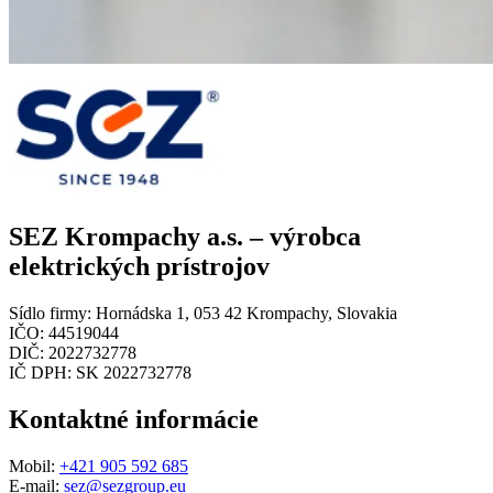
SEZ Krompachy a.s. – výrobca
elektrických prístrojov
Sídlo firmy:
Hornádska 1, 053 42 Krompachy, Slovakia
IČO:
44519044
DIČ:
2022732778
IČ DPH:
SK 2022732778
Kontaktné informácie
Mobil:
+421 905 592 685
E-mail:
sez@sezgroup.eu