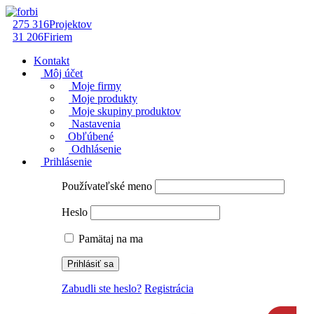
275 316
Projektov
31 206
Firiem
Kontakt
Môj účet
Moje firmy
Moje produkty
Moje skupiny produktov
Nastavenia
Obľúbené
Odhlásenie
Prihlásenie
Používateľské meno
Heslo
Pamätaj na ma
Zabudli ste heslo?
Registrácia