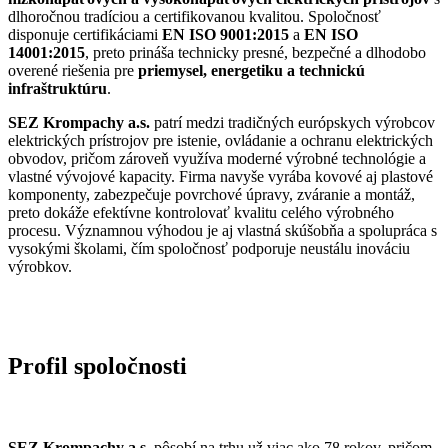
dlhoročnou tradíciou a certifikovanou kvalitou. Spoločnosť
disponuje certifikáciami
EN ISO 9001:2015
a
EN ISO
14001:2015
, preto prináša technicky presné, bezpečné a dlhodobo
overené riešenia pre
priemysel, energetiku a technickú
infraštruktúru
.
SEZ Krompachy a.s.
patrí medzi tradičných európskych výrobcov
elektrických prístrojov pre istenie, ovládanie a ochranu elektrických
obvodov, pričom zároveň využíva moderné výrobné technológie a
vlastné vývojové kapacity. Firma navyše vyrába kovové aj plastové
komponenty, zabezpečuje povrchové úpravy, zváranie a montáž,
preto dokáže efektívne kontrolovať kvalitu celého výrobného
procesu. Významnou výhodou je aj vlastná skúšobňa a spolupráca s
vysokými školami, čím spoločnosť podporuje neustálu inováciu
výrobkov.
Profil spoločnosti
SEZ Krompachy a.s.
pôsobí na trhu už viac ako 78 rokov, pričom