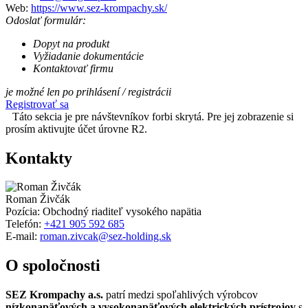
Web:
https://www.sez-krompachy.sk/
Odoslať formulár:
Dopyt na produkt
Vyžiadanie dokumentácie
Kontaktovať firmu
je možné len po prihlásení / registrácii
Registrovať sa
Táto sekcia je pre návštevníkov forbi skrytá. Pre jej zobrazenie si
prosím aktivujte účet úrovne R2.
Kontakty
Roman Živčák
Pozícia:
Obchodný riaditeľ vysokého napätia
Telefón:
+421 905 592 685
E-mail:
roman.zivcak@sez-holding.sk
O spoločnosti
SEZ Krompachy a.s.
patrí medzi spoľahlivých výrobcov
nízkonapäťových a vysokonapäťových elektrických prístrojov
s