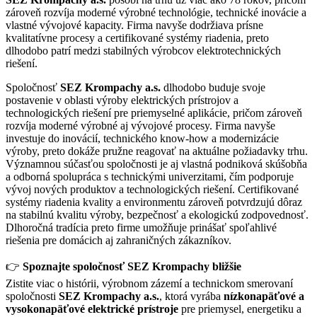
zároveň rozvíja moderné výrobné technológie, technické inovácie a
vlastné vývojové kapacity. Firma navyše dodržiava prísne
kvalitatívne procesy a certifikované systémy riadenia, preto
dlhodobo patrí medzi stabilných výrobcov elektrotechnických
riešení.
Spoločnosť
SEZ Krompachy a.s.
dlhodobo buduje svoje
postavenie v oblasti výroby elektrických prístrojov a
technologických riešení pre priemyselné aplikácie, pričom zároveň
rozvíja moderné výrobné aj vývojové procesy. Firma navyše
investuje do inovácií, technického know-how a modernizácie
výroby, preto dokáže pružne reagovať na aktuálne požiadavky trhu.
Významnou súčasťou spoločnosti je aj vlastná podniková skúšobňa
a odborná spolupráca s technickými univerzitami, čím podporuje
vývoj nových produktov a technologických riešení. Certifikované
systémy riadenia kvality a environmentu zároveň potvrdzujú dôraz
na stabilnú kvalitu výroby, bezpečnosť a ekologickú zodpovednosť.
Dlhoročná tradícia preto firme umožňuje prinášať spoľahlivé
riešenia pre domácich aj zahraničných zákazníkov.
👉
Spoznajte spoločnosť SEZ Krompachy bližšie
Zistite viac o histórii, výrobnom zázemí a technickom smerovaní
spoločnosti
SEZ Krompachy a.s.
, ktorá vyrába
nízkonapäťové a
vysokonapäťové elektrické prístroje
pre priemysel, energetiku a