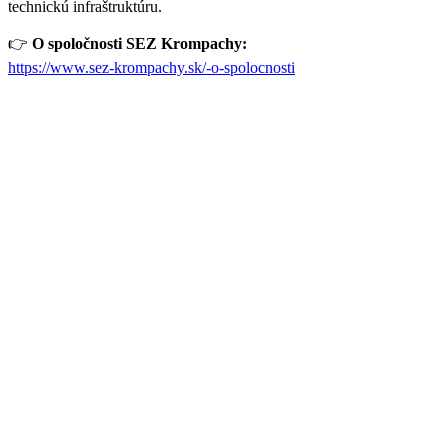
technickú infraštruktúru.
👉
O spoločnosti SEZ Krompachy:
https://www.sez-krompachy.sk/-o-spolocnosti