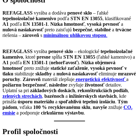
REFAGLASS
vyrába a dodáva
penové sklo
– ľahké
tepelnoizolačné kamenivo
podľa
STN EN 13055
, klasifikované
A1
podľa
EN 13501-1
.
Nízka hmotnosť
,
vysoká pevnosť
a
nulová nasiakavosť
preto zaisťujú
bezpečné
,
stabilné
a
trvácne
riešenia –
zároveň
s
minimálnou uhlíkovou stopou
.
REFAGLASS
vyrába
penové sklo
– ekologické
tepelnoizolačné
kamenivo
, ktoré
presne
spĺňa
STN EN 13055
(ľahké kamenivo) a
A1
podľa
EN 13501-1
(
nehorľavosť
).
Nízka objemová
hmotnosť
preto znižuje
statické zaťaženie
,
vysoká pevnosť v
tlaku
stabilizuje
skladby
a
nulová nasiakavosť
eliminuje
mrazové
poruchy
.
Zároveň
materiál zlepšuje
energetickú efektívnosť
a
požiarnu bezpečnosť
,
následne
zvyšuje
životnosť
detailov.
Uplatní sa pri
základových doskách
,
rekonštrukciách podláh
,
zelených strechách
,
bazénoch
a
inžinierskych stavbách
, kde
prináša
úsporu materiálu
a
spoľahlivú tepelnú izoláciu
.
Tým
pádom
, vďaka
100 % recyklovanému sklu
,
navyše
znižuje
CO₂
emisie
a podporuje
cirkulárnu výstavbu
.
Profil spoločnosti