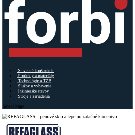
Stavebné konštrukcie
Produkty a materiály
Technológie a TZB
Služby a vybavenie
Inžinierske stavby
Stroje a zariadenia
Select Page