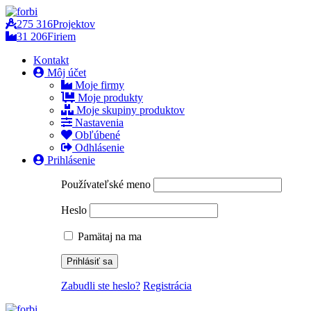
275 316
Projektov
31 206
Firiem
Kontakt
Môj účet
Moje firmy
Moje produkty
Moje skupiny produktov
Nastavenia
Obľúbené
Odhlásenie
Prihlásenie
Používateľské meno
Heslo
Pamätaj na ma
Zabudli ste heslo?
Registrácia