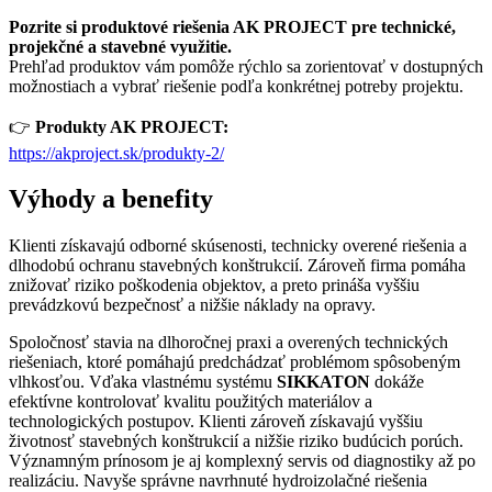
Pozrite si produktové riešenia AK PROJECT pre technické,
projekčné a stavebné využitie.
Prehľad produktov vám pomôže rýchlo sa zorientovať v dostupných
možnostiach a vybrať riešenie podľa konkrétnej potreby projektu.
👉
Produkty AK PROJECT:
https://akproject.sk/produkty-2/
Výhody a benefity
Klienti získavajú odborné skúsenosti, technicky overené riešenia a
dlhodobú ochranu stavebných konštrukcií. Zároveň firma pomáha
znižovať riziko poškodenia objektov, a preto prináša vyššiu
prevádzkovú bezpečnosť a nižšie náklady na opravy.
Spoločnosť stavia na dlhoročnej praxi a overených technických
riešeniach, ktoré pomáhajú predchádzať problémom spôsobeným
vlhkosťou. Vďaka vlastnému systému
SIKKATON
dokáže
efektívne kontrolovať kvalitu použitých materiálov a
technologických postupov. Klienti zároveň získavajú vyššiu
životnosť stavebných konštrukcií a nižšie riziko budúcich porúch.
Významným prínosom je aj komplexný servis od diagnostiky až po
realizáciu. Navyše správne navrhnuté hydroizolačné riešenia