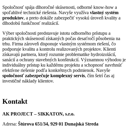
Spoločnosť spája dlhoročné skúsenosti, odborné know-how a
spoľahlivé technické riešenia. Navyše využíva
vlastný systém
produktov
, a preto dokáže zabezpečiť vysokú úroveň kvality a
dlhodobú funkčnosť realizácií.
Výber spoločnosti predstavuje istotu odborného prístupu a
praktických skúseností získaných počas desaťročí pôsobenia na
trhu. Firma zároveň disponuje vlastným systémom riešení, čo
podporuje kvalitu a kontrolu realizovaných projektov. Klienti
získavajú partnera, ktorý rozumie problematike hydroizolácií,
sanácií a ochrany stavebných konštrukcií. Významnou výhodou je
individuálny prístup ku každému projektu a schopnosť navrhnúť
efektívne riešenie podľa konkrétnych podmienok. Navyše
spoločnosť zabezpečuje komplexný servis
, čím šetrí čas aj
investičné náklady klientov.
Kontakt
AK PROJECT – SIKKATON, s.r.o.
Adresa:
Štúrova 651/34, 929 01 Dunajská Streda