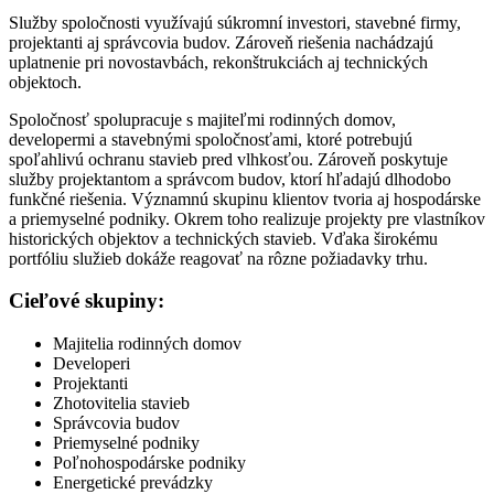
Služby spoločnosti využívajú súkromní investori, stavebné firmy,
projektanti aj správcovia budov. Zároveň riešenia nachádzajú
uplatnenie pri novostavbách, rekonštrukciách aj technických
objektoch.
Spoločnosť spolupracuje s majiteľmi rodinných domov,
developermi a stavebnými spoločnosťami, ktoré potrebujú
spoľahlivú ochranu stavieb pred vlhkosťou. Zároveň poskytuje
služby projektantom a správcom budov, ktorí hľadajú dlhodobo
funkčné riešenia. Významnú skupinu klientov tvoria aj hospodárske
a priemyselné podniky. Okrem toho realizuje projekty pre vlastníkov
historických objektov a technických stavieb. Vďaka širokému
portfóliu služieb dokáže reagovať na rôzne požiadavky trhu.
Cieľové skupiny:
Majitelia rodinných domov
Developeri
Projektanti
Zhotovitelia stavieb
Správcovia budov
Priemyselné podniky
Poľnohospodárske podniky
Energetické prevádzky