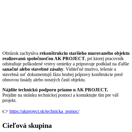
Obrázok zachytáva
rekonštrukciu staršieho murovaného objektu
realizovanú spoločnosťou AK PROJECT
, pri ktorej pracovník
odstraňuje poškodené vrstvy omietky a pripravuje podklad na ďalšie
sanačné alebo stavebné zásahy
. Viditeľné murivo, lešenie a
stavebná suť dokumentujú fázu hrubej prípravy konštrukcie pred
obnovou fasády alebo nosných častí objektu.
Nájdite technickú podporu priamo u AK PROJECT.
Prejdite na stránku technickej pomoci a kontaktujte tím pre váš
projekt.
👉
https://akproject.sk/technicka_pomoc/
Cieľová skupina