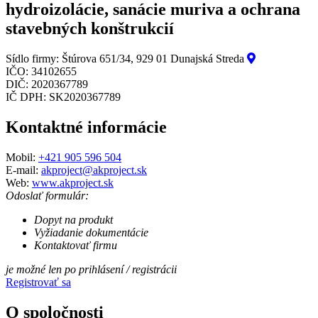
hydroizolácie, sanácie muriva a ochrana
stavebných konštrukcií
Sídlo firmy:
Štúrova 651/34, 929 01 Dunajská Streda
IČO:
34102655
DIČ:
2020367789
IČ DPH:
SK2020367789
Kontaktné informácie
Mobil:
+421 905 596 504
E-mail:
akproject@akproject.sk
Web:
www.akproject.sk
Odoslať formulár:
Dopyt na produkt
Vyžiadanie dokumentácie
Kontaktovať firmu
je možné len po prihlásení / registrácii
Registrovať sa
O spoločnosti