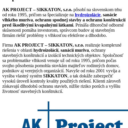
AK PROJECT – SIKKATON, s.r.o.
pôsobí na slovenskom trhu
od roku 1995, pričom sa špecializuje na
hydroizolácie
,
sanácie
vlhkého muriva
,
ochranu spodnej stavby a ochranu konštrukcií
pred škodlivými kvapalnými látkami
. Prináša dlhoročné odborné
skúsenosti pomáha investorom, správcom budov aj stavebným
firmám riešiť problémy s vlhkosťou efektívne a dlhodobo.
Firma
AK PROJECT – SIKKATON, s.r.o.
realizuje komplexné
riešenia v oblasti
hydroizolácií
,
sanácií muriva
, ochrany
stavebných konštrukcií a izolácií technických objektov. Spoločnosť
sa problematike vlhkosti venuje už od roku 1995, pričom počas
svojho pôsobenia pomohla stovkám majiteľov rodinných domov,
podnikov aj verejných organizácií. Navyše od roku 2001 vyvíja a
vyrába vlastný systém
SIKKATON
, a tak dokáže zabezpečiť
vysokú úroveň kontroly kvality použitých riešení. Klienti zároveň
získavajú dlhodobú ochranu stavieb, nižšie riziko porúch a vyššiu
životnosť stavebných konštrukcií.