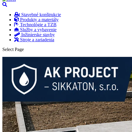
Stavebné konštrukcie
Produkty a materiály
Technológie a TZB
Služby a vybavenie
Inžinierske stavby
Stroje a zariadenia
Select Page