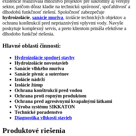
existencie realizovala množstvo projektov pre súkromný aj verejný
sektor, pričom dôraz kladie na technickú správnosť, spoľahlivosť a
dlhodobú funkčnosť riešení. Spoločnosť zabezpečuje
hydroizolácie
,
sanácie muriva
,
izolácie technických objektov a
ochranu konštrukcií pred nepriaznivými vplyvmi vody. Navyše
poskytuje komplexný servis, a preto klientom prináša efektívne a
dlhodobo funkčné riešenia.
Hlavné oblasti činnosti:
Hydroizolácie spodnej stavby
Hydroizolácie novostavieb
Sanácie vlhkého muriva
Sanácie pivníc a suterénov
Izolácie nádrží
Izolácie žúmp
Ochrana konštrukcií pred vodou
Ochrana proti ropným produktom
Ochrana pred agresívnymi kvapalnými látkami
Výroba systému SIKKATON
Technické poradenstvo
Diagnostika vlhkosti stavieb
Produktové riešenia