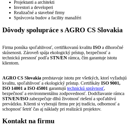
Projektanti a architekti
Investori a developeri
Realizačné a stavebné firmy
Správcovia budov a facility manažéri
Dôvody spolupráce s AGRO CS Slovakia
Firma ponúka spoľahlivosť, certifikovanú kvalitu
ISO
a dlhoročné
skúsenosti. Zároveň spája ekologický prístup, bezpečnosť a
technickú presnosť podľa
STN/EN
rámca, čím garantuje istotu
klientom.
AGRO CS Slovakia
predstavuje istotu pre všetkých, ktorí vyžadujú
kvalitu, spoľahlivosť a ekologický prístup. Certifikáty
ISO 9001,
ISO 14001 a ISO 45001
garantujú
technickú správnosť
,
bezpečnosť a environmentálnu zodpovednosť. Dodržiavanie rámca
STN/EN/ISO
zabezpečuje dlhú životnosť riešení a spoľahlivú
prevádzku. Klienti si vyberajú firmu pre jej tradíciu, odbornosť a
schopnosť šetriť čas aj náklady pri realizácii projektov.
Kontakt na firmu