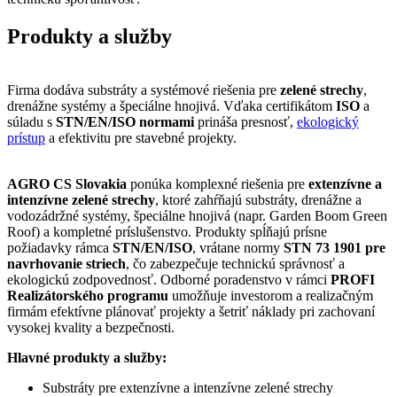
Produkty a služby
Firma dodáva substráty a systémové riešenia pre
zelené strechy
,
drenážne systémy a špeciálne hnojivá. Vďaka certifikátom
ISO
a
súladu s
STN/EN/ISO normami
prináša presnosť,
ekologický
prístup
a efektivitu pre stavebné projekty.
AGRO CS Slovakia
ponúka komplexné riešenia pre
extenzívne a
intenzívne zelené strechy
, ktoré zahŕňajú substráty, drenážne a
vodozádržné systémy, špeciálne hnojivá (napr. Garden Boom Green
Roof) a kompletné príslušenstvo. Produkty spĺňajú prísne
požiadavky rámca
STN/EN/ISO
, vrátane normy
STN 73 1901 pre
navrhovanie striech
, čo zabezpečuje technickú správnosť a
ekologickú zodpovednosť. Odborné poradenstvo v rámci
PROFI
Realizátorského programu
umožňuje investorom a realizačným
firmám efektívne plánovať projekty a šetriť náklady pri zachovaní
vysokej kvality a bezpečnosti.
Hlavné produkty a služby:
Substráty pre extenzívne a intenzívne zelené strechy