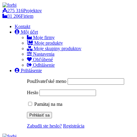
275 316
Projektov
31 206
Firiem
Kontakt
Môj účet
Moje firmy
Moje produkty
Moje skupiny produktov
Nastavenia
Obľúbené
Odhlásenie
Prihlásenie
Používateľské meno
Heslo
Pamätaj na ma
Zabudli ste heslo?
Registrácia