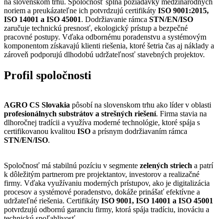
na slovenskom trhu. Spoločnosť spĺňa požiadavky medzinárodných
noriem a preukázateľne ich potvrdzujú certifikáty
ISO 9001:2015,
ISO 14001 a ISO 45001
. Dodržiavanie rámca
STN/EN/ISO
zaručuje technickú presnosť, ekologický prístup a bezpečné
pracovné postupy. Vďaka odbornému poradenstvu a systémovým
komponentom získavajú klienti riešenia, ktoré šetria čas aj náklady a
zároveň podporujú dlhodobú udržateľnosť stavebných projektov.
Profil spoločnosti
AGRO CS Slovakia
pôsobí na slovenskom trhu ako líder v oblasti
profesionálnych substrátov a strešných riešení
. Firma stavia na
dlhoročnej tradícii a využíva moderné technológie, ktoré spája s
certifikovanou kvalitou
ISO
a prísnym dodržiavaním rámca
STN/EN/ISO
.
Spoločnosť má stabilnú pozíciu v segmente
zelených striech
a patrí
k dôležitým partnerom pre projektantov, investorov a realizačné
firmy. Vďaka využívaniu moderných prístupov, ako je digitalizácia
procesov a systémové poradenstvo, dokáže prinášať efektívne a
udržateľné riešenia. Certifikáty
ISO 9001, ISO 14001 a ISO 45001
potvrdzujú odbornú garanciu firmy, ktorá spája tradíciu, inováciu a
technickú spoľahlivosť.