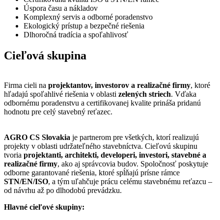
Úspora času a nákladov
Komplexný servis a odborné poradenstvo
Ekologický prístup a bezpečné riešenia
Dlhoročná tradícia a spoľahlivosť
Cieľová skupina
Firma cieli na
projektantov, investorov a realizačné firmy
, ktoré
hľadajú spoľahlivé riešenia v oblasti
zelených striech
. Vďaka
odbornému poradenstvu a certifikovanej kvalite prináša pridanú
hodnotu pre celý stavebný reťazec.
AGRO CS Slovakia
je partnerom pre všetkých, ktorí realizujú
projekty v oblasti udržateľného stavebníctva. Cieľovú skupinu
tvoria
projektanti, architekti, developeri, investori, stavebné a
realizačné firmy
, ako aj správcovia budov. Spoločnosť poskytuje
odborne garantované riešenia, ktoré spĺňajú prísne rámce
STN/EN/ISO
, a tým uľahčuje prácu celému stavebnému reťazcu –
od návrhu až po dlhodobú prevádzku.
Hlavné cieľové skupiny: