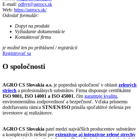
E-mail:
odbyt@agrocs.sk
Web:
https://agrocs.sk/
Odoslať formulár:
Dopyt na produkt
Vyžiadanie dokumentácie
Kontaktovať firmu
je možné len po prihlásení / registrácii
Registrovať sa
O spoločnosti
AGRO CS Slovakia a.s.
je popredná spoločnosť v oblasti
zelených
striech
a profesionálnych substrátov. Firma disponuje certifikátmi
ISO 9001, ISO 14001 a ISO 45001
, čím
garantuje kvalitu
,
environmentálnu zodpovednosť a bezpečnosť. Vďaka prísnemu
dodržiavaniu rámca
STN/EN/ISO
prináša spoľahlivé riešenia pre
investorov aj realizátorov.
AGRO CS Slovakia
patrí medzi najväčších producentov substrátov
a komplexných riešení pre
extenzívne aj intenzívne zelené strechy