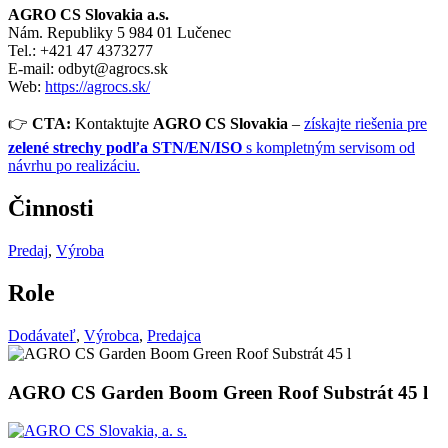
AGRO CS Slovakia a.s.
Nám. Republiky 5 984 01 Lučenec
Tel.: +421 47 4373277
E-mail:
odbyt@agrocs.sk
Web:
https://agrocs.sk/
👉
CTA:
Kontaktujte
AGRO CS Slovakia
–
získajte riešenia pre
zelené strechy podľa STN/EN/ISO
s kompletným servisom od
návrhu po realizáciu.
Činnosti
Predaj
,
Výroba
Role
Dodávateľ
,
Výrobca
,
Predajca
AGRO CS Garden Boom Green Roof Substrát 45 l