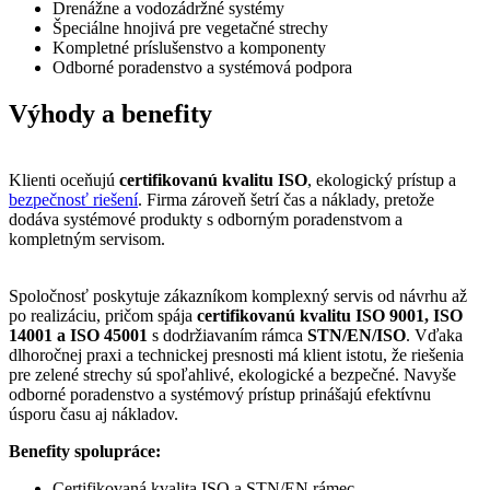
Drenážne a vodozádržné systémy
Špeciálne hnojivá pre vegetačné strechy
Kompletné príslušenstvo a komponenty
Odborné poradenstvo a systémová podpora
Výhody a benefity
Klienti oceňujú
certifikovanú kvalitu ISO
, ekologický prístup a
bezpečnosť riešení
. Firma zároveň šetrí čas a náklady, pretože
dodáva systémové produkty s odborným poradenstvom a
kompletným servisom.
Spoločnosť poskytuje zákazníkom komplexný servis od návrhu až
po realizáciu, pričom spája
certifikovanú kvalitu ISO 9001, ISO
14001 a ISO 45001
s dodržiavaním rámca
STN/EN/ISO
. Vďaka
dlhoročnej praxi a technickej presnosti má klient istotu, že riešenia
pre zelené strechy sú spoľahlivé, ekologické a bezpečné. Navyše
odborné poradenstvo a systémový prístup prinášajú efektívnu
úsporu času aj nákladov.
Benefity spolupráce:
Certifikovaná kvalita ISO a STN/EN rámec