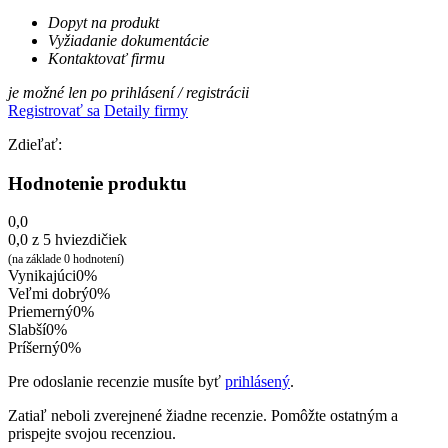
Dopyt na produkt
Vyžiadanie dokumentácie
Kontaktovať firmu
je možné len po prihlásení / registrácii
Registrovať sa
Detaily firmy
Zdieľať:
Hodnotenie produktu
0,0
0,0 z 5 hviezdičiek
(na základe 0 hodnotení)
Vynikajúci
0%
Veľmi dobrý
0%
Priemerný
0%
Slabší
0%
Príšerný
0%
Pre odoslanie recenzie musíte byť
prihlásený
.
Zatiaľ neboli zverejnené žiadne recenzie. Pomôžte ostatným a
prispejte svojou recenziou.