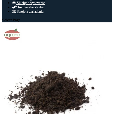
Služby a vybavenie
Inžinierske stavby
Stroje a zariadenia
Select Page