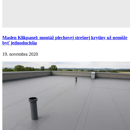
Maslen Klikpanel: montáž plechovej strešnej krytiny už nemôže
byť jednoduchšia
19. novembra 2020