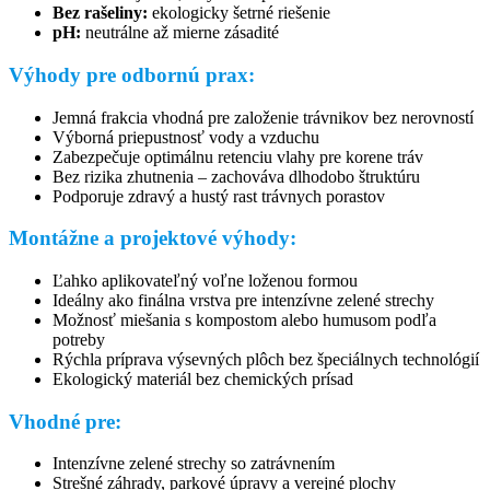
Bez rašeliny:
ekologicky šetrné riešenie
pH:
neutrálne až mierne zásadité
Výhody pre odbornú prax:
Jemná frakcia vhodná pre založenie trávnikov bez nerovností
Výborná priepustnosť vody a vzduchu
Zabezpečuje optimálnu retenciu vlahy pre korene tráv
Bez rizika zhutnenia – zachováva dlhodobo štruktúru
Podporuje zdravý a hustý rast trávnych porastov
Montážne a projektové výhody:
Ľahko aplikovateľný voľne loženou formou
Ideálny ako finálna vrstva pre intenzívne zelené strechy
Možnosť miešania s kompostom alebo humusom podľa
potreby
Rýchla príprava výsevných plôch bez špeciálnych technológií
Ekologický materiál bez chemických prísad
Vhodné pre:
Intenzívne zelené strechy so zatrávnením
Strešné záhrady, parkové úpravy a verejné plochy