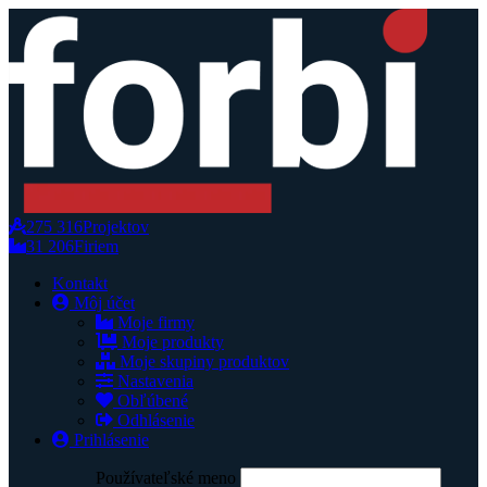
275 316
Projektov
31 206
Firiem
Kontakt
Môj účet
Moje firmy
Moje produkty
Moje skupiny produktov
Nastavenia
Obľúbené
Odhlásenie
Prihlásenie
Používateľské meno