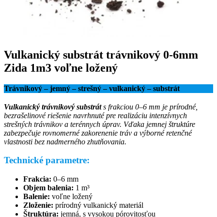
Vulkanický substrát trávnikový 0-6mm
Zida 1m3 voľne ložený
Trávnikový – jemný – strešný – vulkanický – substrát
Vulkanický trávnikový substrát
s frakciou 0–6 mm je prírodné,
bezrašelinové riešenie navrhnuté pre realizáciu intenzívnych
strešných trávnikov a terénnych úprav. Vďaka jemnej štruktúre
zabezpečuje rovnomerné zakorenenie tráv a výborné retenčné
vlastnosti bez nadmerného zhutňovania.
Technické parametre:
Frakcia:
0–6 mm
Objem balenia:
1 m³
Balenie:
voľne ložený
Zloženie:
prírodný vulkanický materiál
Štruktúra:
jemná, s vysokou pórovitosťou