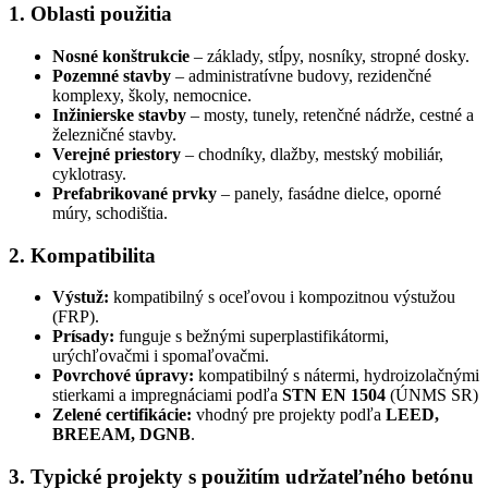
1. Oblasti použitia
Nosné konštrukcie
– základy, stĺpy, nosníky, stropné dosky.
Pozemné stavby
– administratívne budovy, rezidenčné
komplexy, školy, nemocnice.
Inžinierske stavby
– mosty, tunely, retenčné nádrže, cestné a
železničné stavby.
Verejné priestory
– chodníky, dlažby, mestský mobiliár,
cyklotrasy.
Prefabrikované prvky
– panely, fasádne dielce, oporné
múry, schodištia.
2. Kompatibilita
Výstuž:
kompatibilný s oceľovou i kompozitnou výstužou
(FRP).
Prísady:
funguje s bežnými superplastifikátormi,
urýchľovačmi i spomaľovačmi.
Povrchové úpravy:
kompatibilný s nátermi, hydroizolačnými
stierkami a impregnáciami podľa
STN EN 1504
(ÚNMS SR)
Zelené certifikácie:
vhodný pre projekty podľa
LEED,
BREEAM, DGNB
.
3. Typické projekty s použitím udržateľného betónu