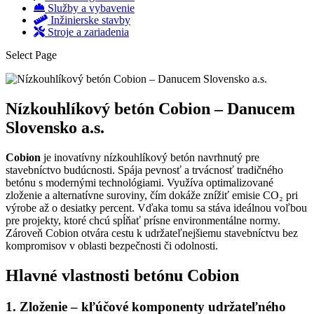
Služby a vybavenie
Inžinierske stavby
Stroje a zariadenia
Select Page
Nízkouhlíkový betón Cobion – Danucem
Slovensko a.s.
Cobion
je inovatívny nízkouhlíkový betón navrhnutý pre
stavebníctvo budúcnosti. Spája pevnosť a trvácnosť tradičného
betónu s modernými technológiami. Využíva optimalizované
zloženie a alternatívne suroviny, čím dokáže znížiť emisie CO₂ pri
výrobe až o desiatky percent. Vďaka tomu sa stáva ideálnou voľbou
pre projekty, ktoré chcú spĺňať prísne environmentálne normy.
Zároveň Cobion otvára cestu k udržateľnejšiemu stavebníctvu bez
kompromisov v oblasti bezpečnosti či odolnosti.
Hlavné vlastnosti betónu Cobion
1. Zloženie – kľúčové komponenty udržateľného