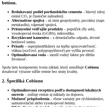
betónu.
Redukovaný podiel portlandského cementu
– hlavný zdroj
emisií CO₂ je čiastočne nahradený.
Alternatívne spojivá
– sú nimi geopolyméry, pucolány (napr.
metakaolín), vápenaté spojivá.
Priemyselné vedľajšie produkty
– popolček (fly ash),
vysokopecná troska (GGBS), mikrosilika.
Recyklované kamenivo
– z demolačného odpadu, drvené
betónové sutiny.
Prísady
– superplastifikátory na lepšiu spracovateľnosť,
vlákna (oceľové, polypropylénové) pre vyššiu pevnosť.
Optimalizovaná voda
– menší vodný faktor pre dlhšiu
životnosť.
Spolu tieto komponenty tvoria základ, ktorý umožňuje
Cobionu
dosahovať výrazne nižšie emisie bez straty kvality.
2. Špecifiká Cobionu
Optimalizovaná receptúra podľa dostupnosti lokálnych
surovín
– znižuje emisie aj náklady na dopravu.
Možnosť prispôsobenia
– rôzne varianty pre rýchlotuhnúce,
samonivelačné alebo vysokopevné betóny.