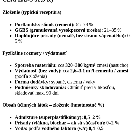
Zloženie (typická receptúra)
Portlandský slinok (cement):
65–79 %
GGBS (granulovaná vysokpecová troska):
21–35 %
Doplňujúce prísady (nemalé, bez síranu vápenatého):
0–
5 %
Fyzikálne rozmery / výdatnosť
Spotreba materiálu:
cca
320–380 kg/m³
zmesi (nasucho)
Výdatnosť (bez vody):
cca
2,6–3,1 m³/t cementu / zmesi
(podľa zloženia)
Forma dodávky:
sypané, cisterna / vaky
Podmienky skladovania:
Chrániť pred vlhkosťou,
skladovať max. 90 dní
Obsah účinných látok – zloženie (hmotnostné %)
Admixture (superplastifikátory):
0,5–2 %
Prísady (vlákna, biochar – ak sú súčasťou):
0–2 %
Voda:
podľa
vodného faktora (w/c)
0,4–0,5