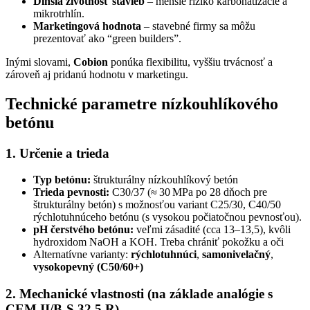
Dlhšia životnosť stavieb
– menšie riziko karbonatizácie a
mikrotrhlín.
Marketingová hodnota
– stavebné firmy sa môžu
prezentovať ako “green builders”.
Inými slovami,
Cobion
ponúka flexibilitu, vyššiu trvácnosť a
zároveň aj pridanú hodnotu v marketingu.
Technické parametre nízkouhlíkového
betónu
1. Určenie a trieda
Typ betónu:
štrukturálny nízkouhlíkový betón
Trieda pevnosti:
C30/37 (≈ 30 MPa po 28 dňoch pre
štrukturálny betón) s možnosťou variant C25/30, C40/50
rýchlotuhnúceho betónu (s vysokou počiatočnou pevnosťou).
pH čerstvého betónu:
veľmi zásadité (cca 13–13,5), kvôli
hydroxidom NaOH a KOH. Treba chrániť pokožku a oči
Alternatívne varianty:
rýchlotuhnúci
,
samonivelačný
,
vysokopevný (C50/60+)
2. Mechanické vlastnosti (na základe analógie s
CEM II/B-S 32,5 R)