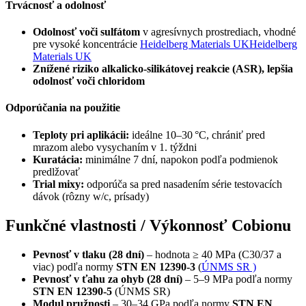
Trvácnosť a odolnosť
Odolnosť voči sulfátom
v agresívnych prostrediach, vhodné
pre vysoké koncentrácie
Heidelberg Materials UKHeidelberg
Materials UK
Znížené riziko alkalicko‑silikátovej reakcie (ASR), lepšia
odolnosť voči chloridom
Odporúčania na použitie
Teploty pri aplikácii:
ideálne 10–30 °C, chrániť pred
mrazom alebo vysychaním v 1. týždni
Kuratácia:
minimálne 7 dní, napokon podľa podmienok
predlžovať
Trial mixy:
odporúča sa pred nasadením série testovacích
dávok (rôzny w/c, prísady)
Funkčné vlastnosti / Výkonnosť Cobionu
Pevnosť v tlaku (28 dní)
– hodnota ≥ 40 MPa (C30/37 a
viac) podľa normy
STN EN 12390-3
(
ÚNMS SR )
Pevnosť v ťahu za ohyb (28 dní)
– 5–9 MPa podľa normy
STN EN 12390-5
(ÚNMS SR)
Modul pružnosti
– 30–34 GPa podľa normy
STN EN