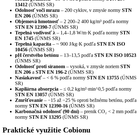
13412
(ÚNMS SR)
Odolnosť voči mrazu
– 200 cyklov, v zmysle normy
STN
EN 206
(ÚNMS SR)
Objemová hmotnosť
– 2 200–2 400 kg/m³ podľa normy
STN EN 12390-7
(ÚNMS SR)
Tepelná vodivosť λ
– 1,4–1,8 W/m·K podľa normy
STN
EN 1745
(ÚNMS SR)
Tepelná kapacita
– ~ 900 J/kg·K podľa
STN EN ISO
10456
(ÚNMS SR)
pH čerstvého betónu
– 13–13,5 podľa
STN EN ISO 10523
(ÚNMS SR)
Odolnosť proti síranom
– vysoká, v zmysle noriem
STN
EN 206
a
STN EN 196-2
(ÚNMS SR)
Nasiakavosť
– < 6 % podľa normy
STN EN 13755
(ÚNMS
SR)
Kapilárna absorpcia
– ≤ 0,2 kg/m²·min^0,5 podľa normy
STN EN 13057
(ÚNMS SR)
Zmršťovanie
– −15 až −25 % oproti bežnému betónu, podľa
normy
STN EN 12390-16
(ÚNMS SR)
Karbonačná odolnosť (90 dní)
– prenik CO₂ < 2 mm podľa
normy
STN EN 13295
(ÚNMS SR)
Praktické využitie Cobionu