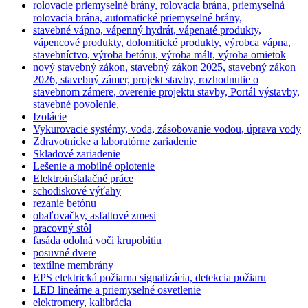
rolovacie priemyselné brány, rolovacia brána, priemyselná
rolovacia brána, automatické priemyselné brány,
stavebné vápno, vápenný hydrát, vápenaté produkty,
vápencové produkty, dolomitické produkty, výrobca vápna,
stavebníctvo, výroba betónu, výroba mált, výroba omietok
nový stavebný zákon, stavebný zákon 2025, stavebný zákon
2026, stavebný zámer, projekt stavby, rozhodnutie o
stavebnom zámere, overenie projektu stavby, Portál výstavby,
stavebné povolenie,
Izolácie
Vykurovacie systémy, voda, zásobovanie vodou, úprava vody
Zdravotnícke a laboratórne zariadenie
Skladové zariadenie
Lešenie a mobilné oplotenie
Elektroinštalačné práce
schodiskové výťahy
rezanie betónu
obaľovačky, asfaltové zmesi
pracovný stôl
fasáda odolná voči krupobitiu
posuvné dvere
textílne membrány
EPS elektrická požiarna signalizácia, detekcia požiaru
LED lineárne a priemyselné osvetlenie
elektromery, kalibrácia