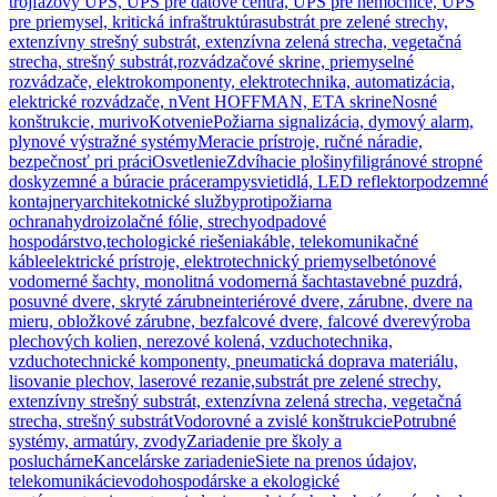
trojfázový UPS, UPS pre dátové centrá, UPS pre nemocnice, UPS
pre priemysel, kritická infraštruktúra
substrát pre zelené strechy,
extenzívny strešný substrát, extenzívna zelená strecha, vegetačná
strecha, strešný substrát,
rozvádzačové skrine, priemyselné
rozvádzače, elektrokomponenty, elektrotechnika, automatizácia,
elektrické rozvádzače, nVent HOFFMAN, ETA skrine
Nosné
konštrukcie, murivo
Kotvenie
Požiarna signalizácia, dymový alarm,
plynové výstražné systémy
Meracie prístroje, ručné náradie,
bezpečnosť pri práci
Osvetlenie
Zdvíhacie plošiny
filigránové stropné
dosky
zemné a búracie práce
rampy
svietidlá, LED reflektor
podzemné
kontajnery
architekotnické služby
protipožiarna
ochrana
hydroizolačné fólie, strechy
odpadové
hospodárstvo,techologické riešenia
káble, telekomunikačné
káble
elektrické prístroje, elektrotechnický priemysel
betónové
vodomerné šachty, monolitná vodomerná šachta
stavebné puzdrá,
posuvné dvere, skryté zárubne
interiérové dvere, zárubne, dvere na
mieru, obložkové zárubne, bezfalcové dvere, falcové dvere
výroba
plechových kolien, nerezové kolená, vzduchotechnika,
vzduchotechnické komponenty, pneumatická doprava materiálu,
lisovanie plechov, laserové rezanie,
substrát pre zelené strechy,
extenzívny strešný substrát, extenzívna zelená strecha, vegetačná
strecha, strešný substrát
Vodorovné a zvislé konštrukcie
Potrubné
systémy, armatúry, zvody
Zariadenie pre školy a
posluchárne
Kancelárske zariadenie
Siete na prenos údajov,
telekomunikácie
vodohospodárske a ekologické