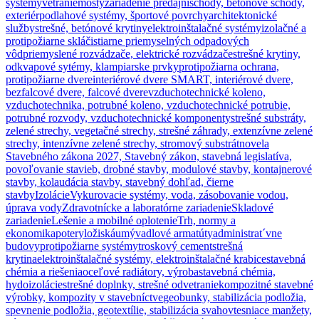
systémy
vetranie
mosty
zariadenie predajní
schody, betónové schody,
exteriér
podlahové systémy, športové povrchy
architektonické
služby
strešné, betónové krytiny
elektroinštalačné systémy
izolačné a
protipožiarne sklá
čistiarne priemyselných odpadových
vôd
priemyslené rozvádzače, elektrické rozvádzače
strešné krytiny,
odkvapové sytémy, klampiarske prvky
protipožiarna ochrana,
protipožiarne dvere
interiérové dvere SMART, interiérové dvere,
bezfalcové dvere, falcové dvere
vzduchotechnické koleno,
vzduchotechnika, potrubné koleno, vzduchotechnické potrubie,
potrubné rozvody, vzduchotechnické komponenty
strešné substráty,
zelené strechy, vegetačné strechy, strešné záhrady, extenzívne zelené
strechy, intenzívne zelené strechy, stromový substrát
novela
Stavebného zákona 2027, Stavebný zákon, stavebná legislatíva,
povoľovanie stavieb, drobné stavby, modulové stavby, kontajnerové
stavby, kolaudácia stavby, stavebný dohľad, čierne
stavby
Izolácie
Vykurovacie systémy, voda, zásobovanie vodou,
úprava vody
Zdravotnícke a laboratórne zariadenie
Skladové
zariadenie
Lešenie a mobilné oplotenie
Trh, normy a
ekonomika
potery
ložiská
umývadlové armatúty
administrat´vne
budovy
protipožiarne systémy
troskový cement
strešná
krytina
elektroinštalačné systémy, elektroinštalačné krabice
stavebná
chémia a riešenia
oceľové radiátory, výroba
stavebná chémia,
hydoizolácie
strešné doplnky, strešné odvetranie
kompozitné stavebné
výrobky, kompozity v stavebníctve
geobunky, stabilizácia podložia,
spevnenie podložia, geotextílie, stabilizácia svahov
tesniace manžety,