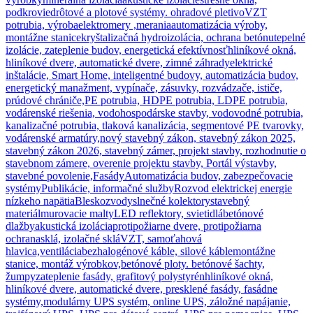
podkrovie
drôtové a plotové systémy. ohradové pletivo
VZT
potrubia, výroba
elektromery ,merania
automatizácia výroby,
montážne stanice
kryštalizačná hydroizolácia, ochrana betónu
tepelné
izolácie, zateplenie budov, energetická efektívnosť
hliníkové okná,
hliníkové dvere, automatické dvere, zimné záhrady
elektrické
inštalácie, Smart Home, inteligentné budovy, automatizácia budov,
energetický manažment, vypínače, zásuvky, rozvádzače, ističe,
prúdové chrániče,
PE potrubia, HDPE potrubia, LDPE potrubia,
vodárenské riešenia, vodohospodárske stavby, vodovodné potrubia,
kanalizačné potrubia, tlaková kanalizácia, segmentové PE tvarovky,
vodárenské armatúry,
nový stavebný zákon, stavebný zákon 2025,
stavebný zákon 2026, stavebný zámer, projekt stavby, rozhodnutie o
stavebnom zámere, overenie projektu stavby, Portál výstavby,
stavebné povolenie,
Fasády
Automatizácia budov, zabezpečovacie
systémy
Publikácie, informačné služby
Rozvod elektrickej energie
nízkeho napätia
Bleskozvody
slnečné kolektory
stavebný
materiál
murovacie malty
LED reflektory, svietidlá
betónové
dlažby
akustická izolácia
protipožiarne dvere, protipožiarna
ochrana
sklá, izolačné sklá
VZT, samoťahová
hlavica,ventilácia
bezhalogénové káble, silové káble
montážne
stanice, montáž výrobkov,
betónové ploty. betónové šachty,
žumpy
zateplenie fasády, grafitový polystyrén
hliníkové okná,
hliníkové dvere, automatické dvere, presklené fasády, fasádne
systémy,
modulárny UPS systém, online UPS, záložné napájanie,