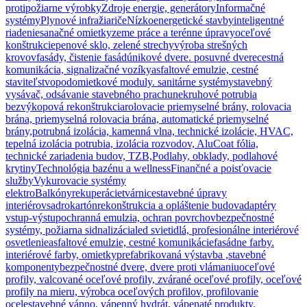
protipožiarne výrobky
Zdroje energie, generátory
Informačné
systémy
Plynové infražiariče
Nízkoenergetické stavby
inteligentné
riadenie
sanačné omietky
zeme práce a terénne úpravy
oceľové
konštrukcie
penové sklo, zelené strechy
výroba strešných
krovov
fasády, čistenie fasád
únikové dvere. posuvné dvere
cestná
komunikácia, signalizačné vozíky
asfaltové emulzie, cestné
staviteľstvo
podomietkové moduly. sanitárne systémy
stavebný
vysávač, odsávanie stavebného prachu
nekruhové potrubia
bezvýkopová rekonštrukcia
rolovacie priemyselné brány, rolovacia
brána, priemyselná rolovacia brána, automatické priemyselné
brány,
potrubná izolácia, kamenná vlna, technické izolácie, HVAC,
tepelná izolácia potrubia, izolácia rozvodov, AluCoat fólia,
technické zariadenia budov, TZB,
Podlahy, obklady, podlahové
krytiny
Technológia bazénu a wellness
Finančné a poisťovacie
služby
Vykurovacie systémy
elektro
Balkóny
rekuperácie
tvárnice
stavebné úpravy
interiérov
sadrokartón
rekonštrukcia a opláštenie budov
adaptéry
vstup-výstup
ochranná emulzia, ochran povrchov
bezpečnostné
systémy, požiarna sidnalizácia
led svietidlá, profesionálne interiérové
osvetlenie
asfaltové emulzie, cestné komunikácie
fasádne farby.
interiérové farby, omietky
prefabrikovaná výstavba ,stavebné
komponenty
bezpečnostné dvere, dvere proti vlámaniu
oceľové
profily, valcované oceľové profily, zvárané oceľové profily, oceľové
profily na mieru, výrobca oceľových profilov, profilovanie
ocele
stavebné vápno, vápenný hydrát, vápenaté produkty,