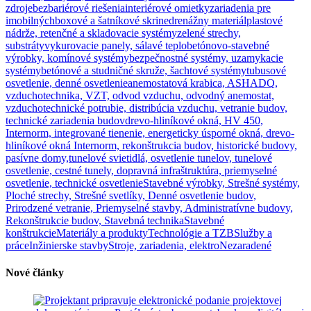
zdroje
bezbariérové riešenia
interiérové omietky
zariadenia pre
imobilných
boxové a šatníkové skrine
drenážny materiál
plastové
nádrže, retenčné a skladovacie systémy
zelené strechy,
substráty
vykurovacie panely, sálavé teplo
betónovo-stavebné
výrobky, komínové systémy
bezpečnostné systémy, uzamykacie
systémy
betónové a studničné skruže, šachtové systémy
tubusové
osvetlenie, denné osvetlenie
anemostatová krabica, ASHADQ,
vzduchotechnika, VZT, odvod vzduchu, odvodný anemostat,
vzduchotechnické potrubie, distribúcia vzduchu, vetranie budov,
technické zariadenia budov
drevo-hliníkové okná, HV 450,
Internorm, integrované tienenie, energeticky úsporné okná, drevo-
hliníkové okná Internorm, rekonštrukcia budov, historické budovy,
pasívne domy,
tunelové svietidlá, osvetlenie tunelov, tunelové
osvetlenie, cestné tunely, dopravná infraštruktúra, priemyselné
osvetlenie, technické osvetlenie
Stavebné výrobky, Strešné systémy,
Ploché strechy, Strešné svetlíky, Denné osvetlenie budov,
Prirodzené vetranie, Priemyselné stavby, Administratívne budovy,
Rekonštrukcie budov, Stavebná technika
Stavebné
konštrukcie
Materiály a produkty
Technológie a TZB
Služby a
práce
Inžinierske stavby
Stroje, zariadenia, elektro
Nezaradené
Nové články