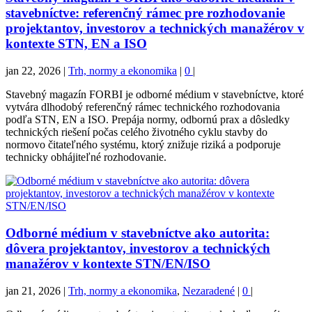
stavebníctve: referenčný rámec pre rozhodovanie
projektantov, investorov a technických manažérov v
kontexte STN, EN a ISO
jan 22, 2026
|
Trh, normy a ekonomika
|
0
|
Stavebný magazín FORBI je odborné médium v stavebníctve, ktoré
vytvára dlhodobý referenčný rámec technického rozhodovania
podľa STN, EN a ISO. Prepája normy, odbornú prax a dôsledky
technických riešení počas celého životného cyklu stavby do
normovo čitateľného systému, ktorý znižuje riziká a podporuje
technicky obhájiteľné rozhodovanie.
Odborné médium v stavebníctve ako autorita:
dôvera projektantov, investorov a technických
manažérov v kontexte STN/EN/ISO
jan 21, 2026
|
Trh, normy a ekonomika
,
Nezaradené
|
0
|