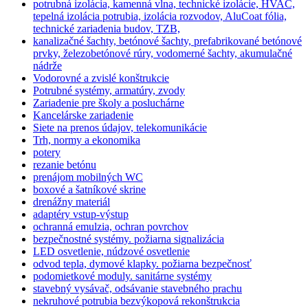
potrubná izolácia, kamenná vlna, technické izolácie, HVAC,
tepelná izolácia potrubia, izolácia rozvodov, AluCoat fólia,
technické zariadenia budov, TZB,
kanalizačné šachty, betónové šachty, prefabrikované betónové
prvky, železobetónové rúry, vodomerné šachty, akumulačné
nádrže
Vodorovné a zvislé konštrukcie
Potrubné systémy, armatúry, zvody
Zariadenie pre školy a posluchárne
Kancelárske zariadenie
Siete na prenos údajov, telekomunikácie
Trh, normy a ekonomika
potery
rezanie betónu
prenájom mobilných WC
boxové a šatníkové skrine
drenážny materiál
adaptéry vstup-výstup
ochranná emulzia, ochran povrchov
bezpečnostné systémy. požiarna signalizácia
LED osvetlenie, núdzové osvetlenie
odvod tepla, dymové klapky. požiarna bezpečnosť
podomietkové moduly. sanitárne systémy
stavebný vysávač, odsávanie stavebného prachu
nekruhové potrubia bezvýkopová rekonštrukcia