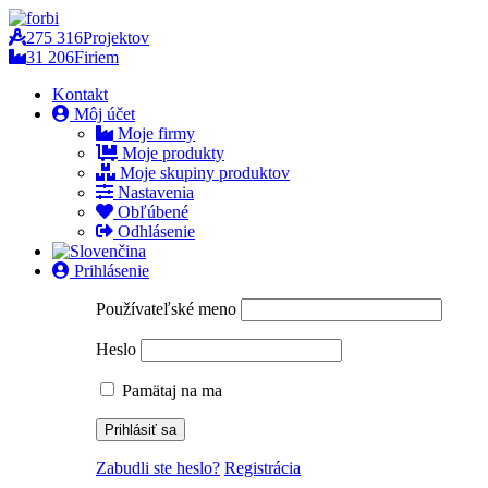
275 316
Projektov
31 206
Firiem
Kontakt
Môj účet
Moje firmy
Moje produkty
Moje skupiny produktov
Nastavenia
Obľúbené
Odhlásenie
Prihlásenie
Používateľské meno
Heslo
Pamätaj na ma
Zabudli ste heslo?
Registrácia