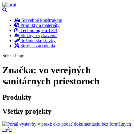
Stavebné konštrukcie
Produkty a materiály
Technológie a TZB
Služby a vybavenie
Inžinierske stavby
Stroje a zariadenia
Select Page
Značka:
vo verejných
sanitárnych priestoroch
Produkty
Všetky projekty