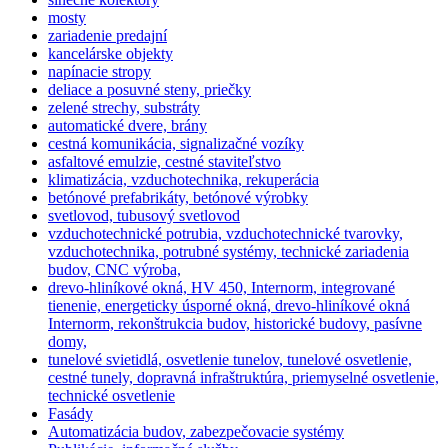
mosty
zariadenie predajní
kancelárske objekty
napínacie stropy
deliace a posuvné steny, priečky
zelené strechy, substráty
automatické dvere, brány
cestná komunikácia, signalizačné vozíky
asfaltové emulzie, cestné staviteľstvo
klimatizácia, vzduchotechnika, rekuperácia
betónové prefabrikáty, betónové výrobky
svetlovod, tubusový svetlovod
vzduchotechnické potrubia, vzduchotechnické tvarovky,
vzduchotechnika, potrubné systémy, technické zariadenia
budov, CNC výroba,
drevo-hliníkové okná, HV 450, Internorm, integrované
tienenie, energeticky úsporné okná, drevo-hliníkové okná
Internorm, rekonštrukcia budov, historické budovy, pasívne
domy,
tunelové svietidlá, osvetlenie tunelov, tunelové osvetlenie,
cestné tunely, dopravná infraštruktúra, priemyselné osvetlenie,
technické osvetlenie
Fasády
Automatizácia budov, zabezpečovacie systémy