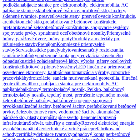
podložia
nabíjacie stanice pre elektromobily, elektromobilita, AC
nabíjacie stanice,
sklobetónové tvárnice, profilové sklo, luxfery,
sklenené tvárnice, presvetľovacie steny, presvetľovacie konštrukcie,
architektonické sklo,
prefabrikované betónové konštrukcie,
prefabrikované železobetónové konštrukcie, spojovacie systémy,
spojovacie prvky, spriahnuté oceľobetónové nosníky
Priemyselné
brány, garážové dvere, brány, ploty
Produkty a materiály pre
inžinierske stavby
Prenájom
Komplexné priemyselné
stavby
Servis
akustické panely
ubytovanie
sanačný roztok
sanita,
sanitárne kabínky
nadzemné kontajnery
recyklácia stavebného
odpadu
akustické zolácie
náterové látky, výroba, nátery oceľových
konštrukcií
drôtové a plotové systémy
LED lineárne a priemyselné
osvetlenie
elektromery, kalibrácia
automatizácia výroby, robotické
pracoviská
hydroizolácie, sanácia muriva
netkaná geotextília, filtračná
geotextília
wallbox, nabíjacia stanica pre elektromobily, AC
nabíjanie
balkónový termoizolačný nosník, Peikko, balkónový
termoizolačný nosník, tepelný most, prerušenie tepelného mosta,
železobetónové balkóny, balkónové spojenie, spojovací
prvok
kanalizačné šachty, betónové šachty, prefabrikované betónové
prvky, železobetónové rúry, vodomerné šachty, akumulačné
nádrže
Sklo, plasty prepúšťajúce svetlo, tienenie
Dopravná
infraštruktúra
Softvér, tabuľky a cenníky
Rozvod elektrickej energie
vysokého napätia
Geotechnické a vrtné práce
prefabrikované
schody
certifikáty
debniace tvarovky
odpadový kontajner
betónové
výrobky
minerálna izolácia
akustické izolácie
strešné okná,