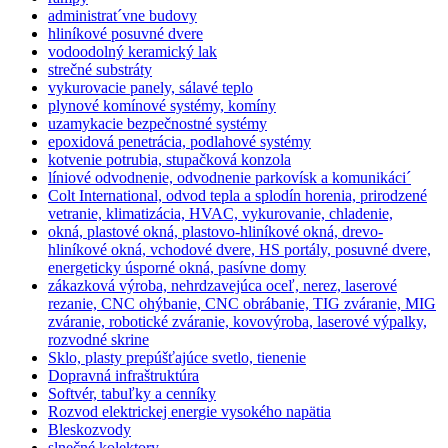
administrat´vne budovy
hliníkové posuvné dvere
vodoodolný keramický lak
strečné substráty
vykurovacie panely, sálavé teplo
plynové komínové systémy, komíny
uzamykacie bezpečnostné systémy
epoxidová penetrácia, podlahové systémy
kotvenie potrubia, stupačková konzola
líniové odvodnenie, odvodnenie parkovísk a komunikáci´
Colt International, odvod tepla a splodín horenia, prirodzené
vetranie, klimatizácia, HVAC, vykurovanie, chladenie,
okná, plastové okná, plastovo-hliníkové okná, drevo-
hliníkové okná, vchodové dvere, HS portály, posuvné dvere,
energeticky úsporné okná, pasívne domy
zákazková výroba, nehrdzavejúca oceľ, nerez, laserové
rezanie, CNC ohýbanie, CNC obrábanie, TIG zváranie, MIG
zváranie, robotické zváranie, kovovýroba, laserové výpalky,
rozvodné skrine
Sklo, plasty prepúšťajúce svetlo, tienenie
Dopravná infraštruktúra
Softvér, tabuľky a cenníky
Rozvod elektrickej energie vysokého napätia
Bleskozvody
slnečné kolektory