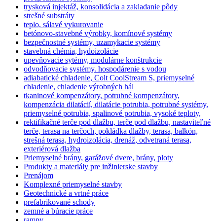
trysková injektáž, konsolidácia a zakladanie pôdy
strešné substráty
teplo, sálavé vykurovanie
betónovo-stavebné výrobky, komínové systémy
bezpečnostné systémy, uzamykacie systémy
stavebná chémia, hydoizolácie
upevňovacie sytémy, modulárne konštrukcie
odvodňovacie systémy. hospodárenie s vodou
adiabatické chladenie, Colt CoolStream S, priemyselné
chladenie, chladenie výrobných hál
tkaninové kompenzátory, potrubné kompenzátory,
kompenzácia dilatácií, dilatácie potrubia, potrubné systémy,
priemyselné potrubia, spalinové potrubia, vysoké teploty,
rektifikačné terče pod dlažbu, terče pod dlažbu, nastaviteľné
terče, terasa na terčoch, pokládka dlažby, terasa, balkón,
strešná terasa, hydroizolácia, drenáž, odvetraná terasa,
exteriérová dlažba
Priemyselné brány, garážové dvere, brány, ploty
Produkty a materiály pre inžinierske stavby
Prenájom
Komplexné priemyselné stavby
Geotechnické a vrtné práce
prefabrikované schody
zemné a búracie práce
rampy