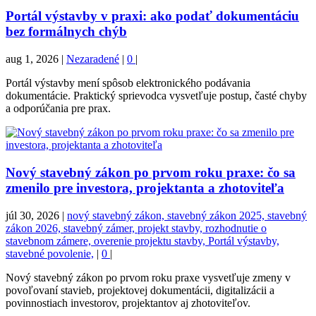
Portál výstavby v praxi: ako podať dokumentáciu
bez formálnych chýb
aug 1, 2026
|
Nezaradené
|
0
|
Portál výstavby mení spôsob elektronického podávania
dokumentácie. Praktický sprievodca vysvetľuje postup, časté chyby
a odporúčania pre prax.
Nový stavebný zákon po prvom roku praxe: čo sa
zmenilo pre investora, projektanta a zhotoviteľa
júl 30, 2026
|
nový stavebný zákon, stavebný zákon 2025, stavebný
zákon 2026, stavebný zámer, projekt stavby, rozhodnutie o
stavebnom zámere, overenie projektu stavby, Portál výstavby,
stavebné povolenie,
|
0
|
Nový stavebný zákon po prvom roku praxe vysvetľuje zmeny v
povoľovaní stavieb, projektovej dokumentácii, digitalizácii a
povinnostiach investorov, projektantov aj zhotoviteľov.