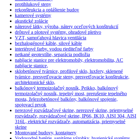
protihlukové steny
rekonštrukcia a opláštenie budov
kamerové systémy
akustické zolácie
náterové látky, výroba, nátery oceľových konštrukcií
drôtové a plotové systémy. ohradové pletivo
VZT, samoťahová hlavica,ventilácia
bezhalogénové káble, silové káble
interiérové farby. vodou riediteľné farby
netkané geotextílie, separácia podložia
nabíjacie stanice pre elektromobily, elektromobilita, AC
nabíjacie stanice,
sklobetónové tvárnice, profilové sklo, luxfery, sklenené
tvárnice, presvetľovacie steny, presvetľovacie konštrukcie,
architektonické sklo,
balkónový termoizolačný nosník, Peikko, balkónový
termoizolačný nosník, tepelný most, prerušenie tepelného
mosta, železobetónové balkóny, balkónové spojenie,
spojovací prvok
nerezové rozvádzačové skrine, nerezové skrine, priemyselné
rozvádzače, rozvádzačové skrine, IP66, IK10, AISI 304, AISI
316L, elektrické rozvádzače, automatizácia, priemyselné
skrine
Montované budovy, kontajnery
Vodovodné batérie, sanitárne výrobky, hygienické systémy