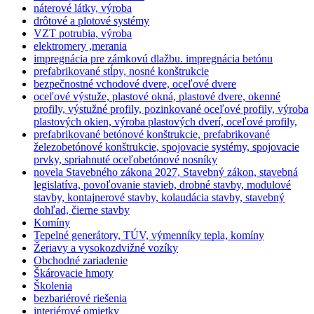
náterové látky, výroba
drôtové a plotové systémy
VZT potrubia, výroba
elektromery ,merania
impregnácia pre zámkovú dlažbu. impregnácia betónu
prefabrikované stĺpy, nosné konštrukcie
bezpečnostné vchodové dvere, oceľové dvere
oceľové výstuže, plastové okná, plastové dvere, okenné
profily, výstužné profily, pozinkované oceľové profily, výroba
plastových okien, výroba plastových dverí, oceľové profily,
prefabrikované betónové konštrukcie, prefabrikované
železobetónové konštrukcie, spojovacie systémy, spojovacie
prvky, spriahnuté oceľobetónové nosníky
novela Stavebného zákona 2027, Stavebný zákon, stavebná
legislatíva, povoľovanie stavieb, drobné stavby, modulové
stavby, kontajnerové stavby, kolaudácia stavby, stavebný
dohľad, čierne stavby
Komíny
Tepelné generátory, TÚV, výmenníky tepla, komíny
Žeriavy a vysokozdvižné vozíky
Obchodné zariadenie
Škárovacie hmoty
Školenia
bezbariérové riešenia
interiérové omietky