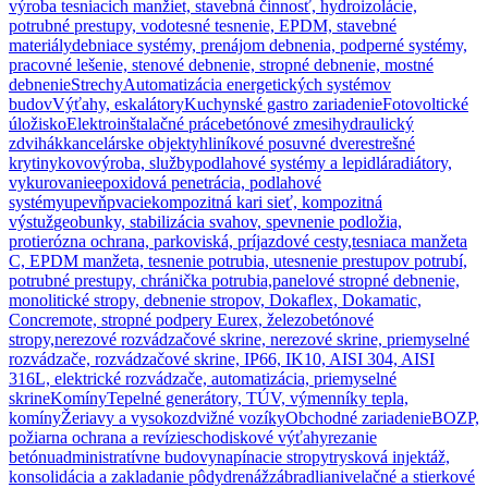
výroba tesniacich manžiet, stavebná činnosť, hydroizolácie,
potrubné prestupy, vodotesné tesnenie, EPDM, stavebné
materiály
debniace systémy, prenájom debnenia, podperné systémy,
pracovné lešenie, stenové debnenie, stropné debnenie, mostné
debnenie
Strechy
Automatizácia energetických systémov
budov
Výťahy, eskalátory
Kuchynské gastro zariadenie
Fotovoltické
úložisko
Elektroinštalačné práce
betónové zmesi
hydraulický
zdvihák
kancelárske objekty
hliníkové posuvné dvere
strešné
krytiny
kovovýroba, služby
podlahové systémy a lepidlá
radiátory,
vykurovanie
epoxidová penetrácia, podlahové
systémy
upevňpvacie
kompozitná kari sieť, kompozitná
výstuž
geobunky, stabilizácia svahov, spevnenie podložia,
protierózna ochrana, parkoviská, príjazdové cesty,
tesniaca manžeta
C, EPDM manžeta, tesnenie potrubia, utesnenie prestupov potrubí,
potrubné prestupy, chránička potrubia,
panelové stropné debnenie,
monolitické stropy, debnenie stropov, Dokaflex, Dokamatic,
Concremote, stropné podpery Eurex, železobetónové
stropy,
nerezové rozvádzačové skrine, nerezové skrine, priemyselné
rozvádzače, rozvádzačové skrine, IP66, IK10, AISI 304, AISI
316L, elektrické rozvádzače, automatizácia, priemyselné
skrine
Komíny
Tepelné generátory, TÚV, výmenníky tepla,
komíny
Žeriavy a vysokozdvižné vozíky
Obchodné zariadenie
BOZP,
požiarna ochrana a revízie
schodiskové výťahy
rezanie
betónu
administratívne budovy
napínacie stropy
trysková injektáž,
konsolidácia a zakladanie pôdy
drenáž
zábradlia
nivelačné a stierkové