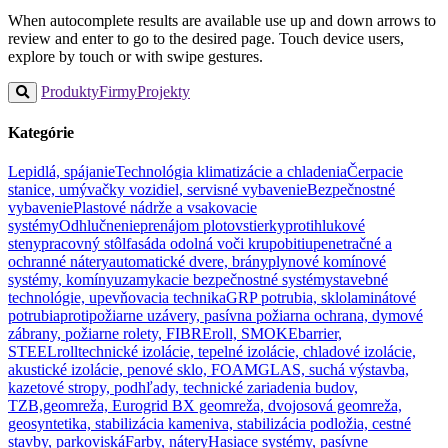
When autocomplete results are available use up and down arrows to
review and enter to go to the desired page. Touch device users,
explore by touch or with swipe gestures.
Produkty
Firmy
Projekty
Kategórie
Lepidlá, spájanie
Technológia klimatizácie a chladenia
Čerpacie
stanice, umývačky vozidiel, servisné vybavenie
Bezpečnostné
vybavenie
Plastové nádrže a vsakovacie
systémy
Odhlučnenie
prenájom plotov
stierky
protihlukové
steny
pracovný stôl
fasáda odolná voči krupobitiu
penetračné a
ochranné nátery
automatické dvere, brány
plynové komínové
systémy, komíny
uzamykacie bezpečnostné systémy
stavebné
technológie, upevňovacia technika
GRP potrubia, sklolaminátové
potrubia
protipožiarne uzávery, pasívna požiarna ochrana, dymové
zábrany, požiarne rolety, FIBREroll, SMOKEbarrier,
STEELroll
technické izolácie, tepelné izolácie, chladové izolácie,
akustické izolácie, penové sklo, FOAMGLAS, suchá výstavba,
kazetové stropy, podhľady, technické zariadenia budov,
TZB,
geomreža, Eurogrid BX geomreža, dvojosová geomreža,
geosyntetika, stabilizácia kameniva, stabilizácia podložia, cestné
stavby, parkoviská
Farby, nátery
Hasiace systémy, pasívne