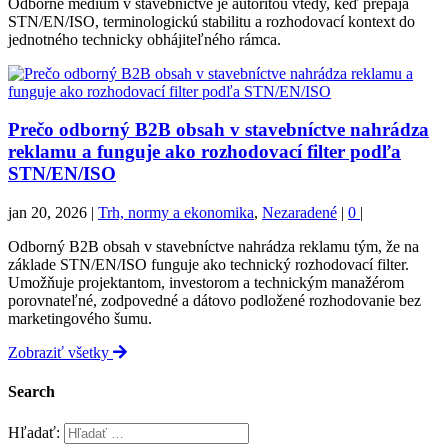
Odborné médium v stavebníctve je autoritou vtedy, keď prepája
STN/EN/ISO, terminologickú stabilitu a rozhodovací kontext do
jednotného technicky obhájiteľného rámca.
Prečo odborný B2B obsah v stavebníctve nahrádza
reklamu a funguje ako rozhodovací filter podľa
STN/EN/ISO
jan 20, 2026
|
Trh, normy a ekonomika
,
Nezaradené
|
0
|
Odborný B2B obsah v stavebníctve nahrádza reklamu tým, že na
základe STN/EN/ISO funguje ako technický rozhodovací filter.
Umožňuje projektantom, investorom a technickým manažérom
porovnateľné, zodpovedné a dátovo podložené rozhodovanie bez
marketingového šumu.
Zobraziť všetky
Search
Hľadať: