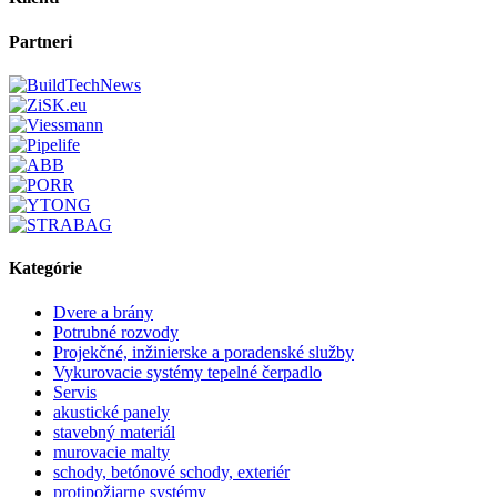
Partneri
Kategórie
Dvere a brány
Potrubné rozvody
Projekčné, inžinierske a poradenské služby
Vykurovacie systémy tepelné čerpadlo
Servis
akustické panely
stavebný materiál
murovacie malty
schody, betónové schody, exteriér
protipožiarne systémy