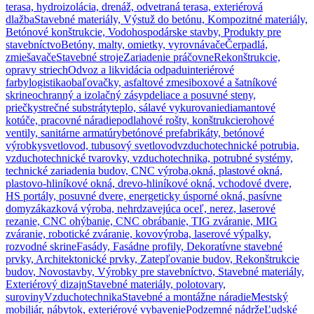
terasa, hydroizolácia, drenáž, odvetraná terasa, exteriérová
dlažba
Stavebné materiály, Výstuž do betónu, Kompozitné materiály,
Betónové konštrukcie, Vodohospodárske stavby, Produkty pre
stavebníctvo
Betóny, malty, omietky, vyrovnávače
Čerpadlá,
zmiešavače
Stavebné stroje
Zariadenie práčovne
Rekonštrukcie,
opravy striech
Odvoz a likvidácia odpadu
interiérové
farby
logistika
obaľovačky, asfaltové zmesi
boxové a šatníkové
skrine
ochranný a izolačný zásyp
deliace a posuvné steny,
priečky
strečné substráty
teplo, sálavé vykurovanie
diamantové
kotúče, pracovné náradie
podlahové rošty, konštrukcie
rohové
ventily, sanitárne armatúry
betónové prefabrikáty, betónové
výrobky
svetlovod, tubusový svetlovod
vzduchotechnické potrubia,
vzduchotechnické tvarovky, vzduchotechnika, potrubné systémy,
technické zariadenia budov, CNC výroba,
okná, plastové okná,
plastovo-hliníkové okná, drevo-hliníkové okná, vchodové dvere,
HS portály, posuvné dvere, energeticky úsporné okná, pasívne
domy
zákazková výroba, nehrdzavejúca oceľ, nerez, laserové
rezanie, CNC ohýbanie, CNC obrábanie, TIG zváranie, MIG
zváranie, robotické zváranie, kovovýroba, laserové výpalky,
rozvodné skrine
Fasády, Fasádne profily, Dekoratívne stavebné
prvky, Architektonické prvky, Zatepľovanie budov, Rekonštrukcie
budov, Novostavby, Výrobky pre stavebníctvo, Stavebné materiály,
Exteriérový dizajn
Stavebné materiály, polotovary,
suroviny
Vzduchotechnika
Stavebné a montážne náradie
Mestský
mobiliár, nábytok, exteriérové vybavenie
Podzemné nádrže
Ľudské