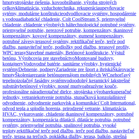
hmoty
strojárske riešenia, kovoobrábanie, výroba strojných
celkov
klimatizácia, vzduchotechnika, rekuperácia
upevňovacie
sytémy, modulárne konštrukcie
odvodňovacie systémy. hospodárenie
s vodou
adiabatické chladenie, Colt CoolStream S, priemyselné
chladenie, chladenie výrobných hál
technologické potrubné systémy,
priemyselné potrubie, nerezové potrubie, kompenzátory, tkaninové
kompenzátory, kovové kompenzátory, gumené kompenzátory,
potrubné závesy,
terasové systémy, rektifikačné terče, terče pod
dlažbu, nastaviteľné terče, podložky pod dlažbu, terasové profily,
WPC terasy
Stavebné materiály, Betónové konštrukcie, Výstuž
betónu, Výrobcovia pre stavebníctvo
Montované budovy,
kontajnery
Vodovodné batérie, sanitárne výrobky, hygienické
systémy
Debnenie, podpery
Zariadenie pre šport a ihriská
Škárovacie
hmoty
Školenia
rezanie betónu
prenájom mobilných WC
nehorľavý
tepelnoizolačný fasádny systém
vodoodolný keramický lak
strešné
substráty
betónové výrobky. nosné murivo
abrazívne kouče,
profesionálne náradie
rotačné dielce, strojárska výroba
rekuperačné
jednotky, vetranie
kotvenie potrubia, stupačková konzola
líniové
odvodnenie, odvodnenie parkovísk a komunikáci´
Colt International,
odvod tepla a splodín horenia, prirodzené vetranie, klimatizácia,
HVAC, vykurovanie, chladenie,
tkaninové kompenzátory, potrubné
kompenzátory, kompenzácia dilatácií, dilatácie potrubia, potrubné
systémy, priemyselné potrubia, spalinové potrubia, vysoké
teploty,
rektifikačné terče pod dlažbu, terče pod dlažbu, nastaviteľné
terče, terasa na terčoch, pokládka dlažby, terasa, balkón, strešná