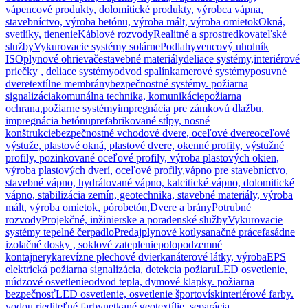
vápencové produkty, dolomitické produkty, výrobca vápna,
stavebníctvo, výroba betónu, výroba mált, výroba omietok
Okná,
svetlíky, tienenie
Káblové rozvody
Realitné a sprostredkovateľské
služby
Vykurovacie systémy solárne
Podlahy
vencový uholník
ISO
plynové ohrievače
stavebné materiály
deliace systémy,interiérové
priečky , deliace systémy
odvod spalín
kamerové systémy
posuvné
dvere
textílne membrány
bezpečnostné systémy. požiarna
signalizácia
komunálna technika, komunikácie
požiarna
ochrana,požiarne systémy
impregnácia pre zámkovú dlažbu.
impregnácia betónu
prefabrikované stĺpy, nosné
konštrukcie
bezpečnostné vchodové dvere, oceľové dvere
oceľové
výstuže, plastové okná, plastové dvere, okenné profily, výstužné
profily, pozinkované oceľové profily, výroba plastových okien,
výroba plastových dverí, oceľové profily,
vápno pre stavebníctvo,
stavebné vápno, hydrátované vápno, kalcitické vápno, dolomitické
vápno, stabilizácia zemín, geotechnika, stavebné materiály, výroba
mált, výroba omietok, pórobetón,
Dvere a brány
Potrubné
rozvody
Projekčné, inžinierske a poradenské služby
Vykurovacie
systémy tepelné čerpadlo
Predaj
plynové kotly
sanačné práce
fasádne
izolačné dosky , soklové zateplenie
polopodzemné
kontajnery
ka
revízne plechové dvierka
náterové látky, výroba
EPS
elektrická požiarna signalizácia, detekcia požiaru
LED osvetlenie,
núdzové osvetlenie
odvod tepla, dymové klapky. požiarna
bezpečnosť
LED osvetlenie, osvetlenie športovísk
interiérové farby.
vodou riediteľné farby
netkané geotextílie, separácia