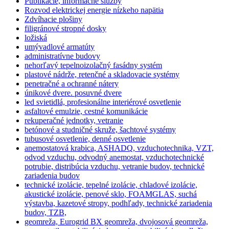
Publikácie, informačné služby
Rozvod elektrickej energie nízkeho napätia
Zdvíhacie plošiny
filigránové stropné dosky
ložiská
umývadlové armatúty
administratívne budovy
nehorľavý tepelnoizolačný fasádny systém
plastové nádrže, retenčné a skladovacie systémy
penetračné a ochranné nátery
únikové dvere. posuvné dvere
led svietidlá, profesionálne interiérové osvetlenie
asfaltové emulzie, cestné komunikácie
rekuperačné jednotky, vetranie
betónové a studničné skruže, šachtové systémy
tubusové osvetlenie, denné osvetlenie
anemostatová krabica, ASHADQ, vzduchotechnika, VZT,
odvod vzduchu, odvodný anemostat, vzduchotechnické
potrubie, distribúcia vzduchu, vetranie budov, technické
zariadenia budov
technické izolácie, tepelné izolácie, chladové izolácie,
akustické izolácie, penové sklo, FOAMGLAS, suchá
výstavba, kazetové stropy, podhľady, technické zariadenia
budov, TZB,
geomreža, Eurogrid BX geomreža, dvojosová geomreža,