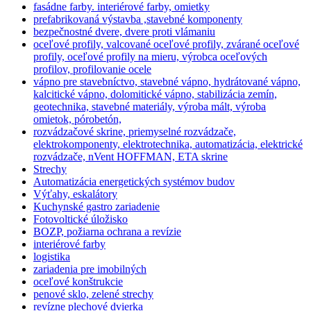
fasádne farby. interiérové farby, omietky
prefabrikovaná výstavba ,stavebné komponenty
bezpečnostné dvere, dvere proti vlámaniu
oceľové profily, valcované oceľové profily, zvárané oceľové
profily, oceľové profily na mieru, výrobca oceľových
profilov, profilovanie ocele
vápno pre stavebníctvo, stavebné vápno, hydrátované vápno,
kalcitické vápno, dolomitické vápno, stabilizácia zemín,
geotechnika, stavebné materiály, výroba mált, výroba
omietok, pórobetón,
rozvádzačové skrine, priemyselné rozvádzače,
elektrokomponenty, elektrotechnika, automatizácia, elektrické
rozvádzače, nVent HOFFMAN, ETA skrine
Strechy
Automatizácia energetických systémov budov
Výťahy, eskalátory
Kuchynské gastro zariadenie
Fotovoltické úložisko
BOZP, požiarna ochrana a revízie
interiérové farby
logistika
zariadenia pre imobilných
oceľové konštrukcie
penové sklo, zelené strechy
revízne plechové dvierka