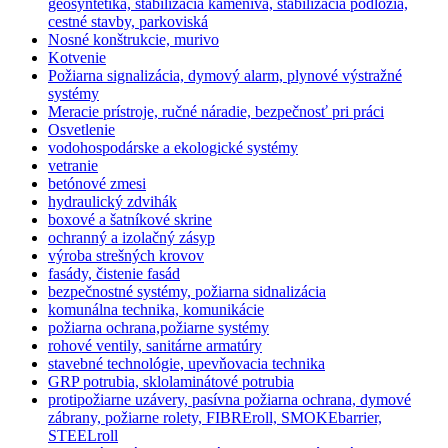
geosyntetika, stabilizácia kameniva, stabilizácia podložia,
cestné stavby, parkoviská
Nosné konštrukcie, murivo
Kotvenie
Požiarna signalizácia, dymový alarm, plynové výstražné
systémy
Meracie prístroje, ručné náradie, bezpečnosť pri práci
Osvetlenie
vodohospodárske a ekologické systémy
vetranie
betónové zmesi
hydraulický zdvihák
boxové a šatníkové skrine
ochranný a izolačný zásyp
výroba strešných krovov
fasády, čistenie fasád
bezpečnostné systémy, požiarna sidnalizácia
komunálna technika, komunikácie
požiarna ochrana,požiarne systémy
rohové ventily, sanitárne armatúry
stavebné technológie, upevňovacia technika
GRP potrubia, sklolaminátové potrubia
protipožiarne uzávery, pasívna požiarna ochrana, dymové
zábrany, požiarne rolety, FIBREroll, SMOKEbarrier,
STEELroll