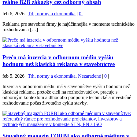
reálne B2B zákazky cez odborný obsah
feb 6, 2026
|
Trh, normy a ekonomika
|
0
|
Reklama pre stavebné firmy je najúčinnejšia v momente technického
rozhodovania […]
Prečo má inzercia v odbornom médiu vyššiu
hodnotu než klasická reklama v stavebníctve
feb 5, 2026
|
Trh, normy a ekonomika
,
Nezaradené
|
0
|
Inzercia v odbornom médiu má v stavebníctve vyššiu hodnotu než
klasická reklama, pretože cieli na rozhodovateľov, pracuje s
odborným kontextom a dlhodobo podporuje technické a investičné
rozhodovanie počas životného cyklu stavby.
Stavebný magazín FORBI ako odborné médium v