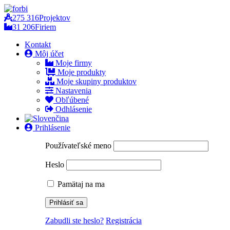
275 316
Projektov
31 206
Firiem
Kontakt
Môj účet
Moje firmy
Moje produkty
Moje skupiny produktov
Nastavenia
Obľúbené
Odhlásenie
Prihlásenie
Používateľské meno
Heslo
Pamätaj na ma
Zabudli ste heslo?
Registrácia