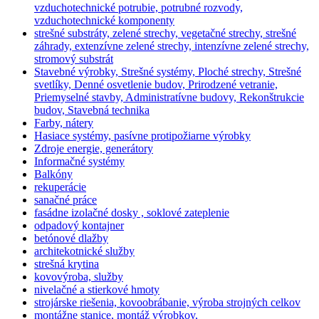
vzduchotechnické potrubie, potrubné rozvody,
vzduchotechnické komponenty
strešné substráty, zelené strechy, vegetačné strechy, strešné
záhrady, extenzívne zelené strechy, intenzívne zelené strechy,
stromový substrát
Stavebné výrobky, Strešné systémy, Ploché strechy, Strešné
svetlíky, Denné osvetlenie budov, Prirodzené vetranie,
Priemyselné stavby, Administratívne budovy, Rekonštrukcie
budov, Stavebná technika
Farby, nátery
Hasiace systémy, pasívne protipožiarne výrobky
Zdroje energie, generátory
Informačné systémy
Balkóny
rekuperácie
sanačné práce
fasádne izolačné dosky , soklové zateplenie
odpadový kontajner
betónové dlažby
architekotnické služby
strešná krytina
kovovýroba, služby
nivelačné a stierkové hmoty
strojárske riešenia, kovoobrábanie, výroba strojných celkov
montážne stanice, montáž výrobkov,