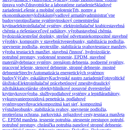
úprava vody
Zdravotnícke a laboratórne zariadenie
Skladové
zariadenie
Lešenie a mobilné oplotenie
Trh, normy a
ekonomika
potery
ložiská
umývadlové armatúty
administrat´vne
budovy
protipožiarne systémy
troskový cement
strešná
krytina
elektroinštalačné systémy, elektroinštalačné krabice
stavebná
chémia a riešenia
oceľové radiátory, výroba
stavebná chémia,
hydoizolácie
strešné doplnky, strešné odvetranie
kompozitné stavebné
výrobky, kompozity v stavebníctve
geobunky, stabilizácia podložia,
spevnenie podložia, geotextílie, stabilizácia svahov
tesniace manžety,
výroba tesniacich manžiet, stavebná činnosť, hydroizolácie,
potrubné prestupy, vodotesné tesnenie, EPDM, stavebné
materiály
debniace systémy, prenájom debnenia, podperné systémy,
pracovné lešenie, stenové debnenie, stropné debnenie, mostné
debnenie
Strechy
Automatizácia energetických systémov
budov
Výťahy, eskalátory
Kuchynské gastro zariadenie
Fotovoltické
úložisko
Elektroinštalačné práce
betónové zmesi
hydraulický
zdvihák
kancelárske objekty
hliníkové posuvné dvere
strešné
krytiny
kovovýroba, služby
podlahové systémy a lepidlá
radiátory,
vykurovanie
epoxidová penetrácia, podlahové
systémy
upevňpvacie
kompozitná kari sieť, kompozitná
výstuž
geobunky, stabilizácia svahov, spevnenie podložia,
protierózna ochrana, parkoviská, príjazdové cesty,
tesniaca manžeta
C, EPDM manžeta, tesnenie potrubia, utesnenie prestupov potrubí,
potrubné prestupy, chránička potrubia,
panelové stropné debnenie,