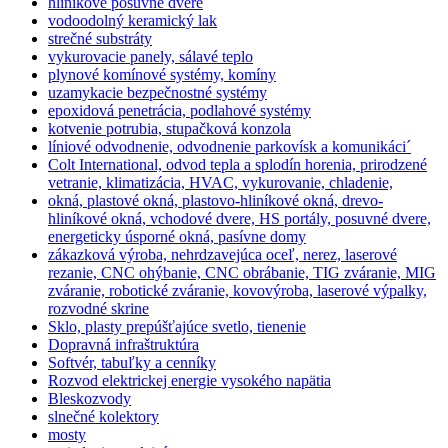
hliníkové posuvné dvere
vodoodolný keramický lak
strečné substráty
vykurovacie panely, sálavé teplo
plynové komínové systémy, komíny
uzamykacie bezpečnostné systémy
epoxidová penetrácia, podlahové systémy
kotvenie potrubia, stupačková konzola
líniové odvodnenie, odvodnenie parkovísk a komunikáci´
Colt International, odvod tepla a splodín horenia, prirodzené
vetranie, klimatizácia, HVAC, vykurovanie, chladenie,
okná, plastové okná, plastovo-hliníkové okná, drevo-
hliníkové okná, vchodové dvere, HS portály, posuvné dvere,
energeticky úsporné okná, pasívne domy
zákazková výroba, nehrdzavejúca oceľ, nerez, laserové
rezanie, CNC ohýbanie, CNC obrábanie, TIG zváranie, MIG
zváranie, robotické zváranie, kovovýroba, laserové výpalky,
rozvodné skrine
Sklo, plasty prepúšťajúce svetlo, tienenie
Dopravná infraštruktúra
Softvér, tabuľky a cenníky
Rozvod elektrickej energie vysokého napätia
Bleskozvody
slnečné kolektory
mosty