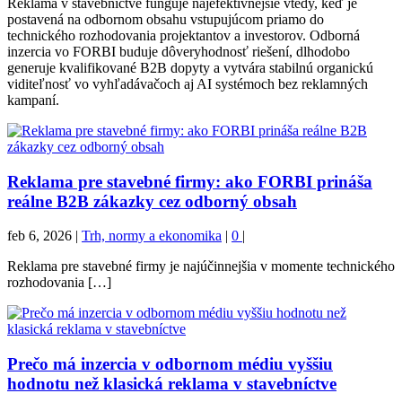
Reklama v stavebníctve funguje najefektívnejšie vtedy, keď je
postavená na odbornom obsahu vstupujúcom priamo do
technického rozhodovania projektantov a investorov. Odborná
inzercia vo FORBI buduje dôveryhodnosť riešení, dlhodobo
generuje kvalifikované B2B dopyty a vytvára stabilnú organickú
viditeľnosť vo vyhľadávačoch aj AI systémoch bez reklamných
kampaní.
Reklama pre stavebné firmy: ako FORBI prináša
reálne B2B zákazky cez odborný obsah
feb 6, 2026
|
Trh, normy a ekonomika
|
0
|
Reklama pre stavebné firmy je najúčinnejšia v momente technického
rozhodovania […]
Prečo má inzercia v odbornom médiu vyššiu
hodnotu než klasická reklama v stavebníctve