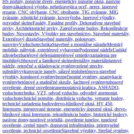
HS portály, posuvné dvere, energeticky úsporné okná, pasívne
domy
zákazková výroba, nehrdzavejúca oceľ, nerez, laserové
rezanie, CNC ohýbanie, CNC obrábanie, TIG zváranie, MIG
zváranie, robotické zváranie, kovovýroba, laserové výpalky,
rozvodné skrine
Fasády, Fasádne profily, Dekoratívne stavebné
prvky, Architektonické prvky, Zatepľovanie budov, Rekonštrukcie
budov, Novostavby, Výrobky pre stavebníctvo, Stavebné materiály,
Exteriérový dizajn
Stavebné materiály, polotovary,
suroviny
Vzduchotechnika
Stavebné a montážne náradie
Mestský
mobiliár, nábytok, exteriérové vybavenie
Podzemné nádrže
Ľudské
zdroje
bezbariérové riešenia
interiérové omietky
zariadenia pre
imobilných
boxové a šatníkové skrine
drenážny materiál
plastové
nádrže, retenčné a skladovacie systémy
zelené strechy,
substráty
vykurovacie panely, sálavé teplo
betónovo-stavebné
výrobky, komínové systémy
bezpečnostné systémy, uzamykacie
systémy
betónové a studničné skruže, šachtové systémy
tubusové
osvetlenie, denné osvetlenie
anemostatová krabica, ASHADQ,
vzduchotechnika, VZT, odvod vzduchu, odvodný anemostat,
vzduchotechnické potrubie, distribúcia vzduchu, vetranie budov,
technické zariadenia budov
drevo-hliníkové okná, HV 450,
Internorm, integrované tienenie, energeticky úsporné okná, drevo-
hliníkové okná Internorm, rekonštrukcia budov, historické budovy,
pasívne domy,
tunelové svietidlá, osvetlenie tunelov, tunelové
osvetlenie, cestné tunely, dopravná infraštruktúra, priemyselné
osvetlenie, technické osvetlenie
Stavebné výrobky, Strešné systémy,