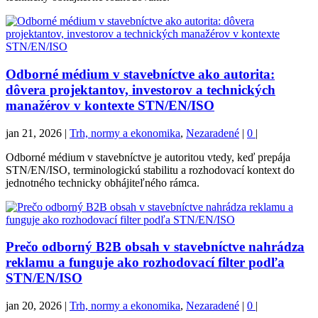
Odborné médium v stavebníctve ako autorita:
dôvera projektantov, investorov a technických
manažérov v kontexte STN/EN/ISO
jan 21, 2026
|
Trh, normy a ekonomika
,
Nezaradené
|
0
|
Odborné médium v stavebníctve je autoritou vtedy, keď prepája
STN/EN/ISO, terminologickú stabilitu a rozhodovací kontext do
jednotného technicky obhájiteľného rámca.
Prečo odborný B2B obsah v stavebníctve nahrádza
reklamu a funguje ako rozhodovací filter podľa
STN/EN/ISO
jan 20, 2026
|
Trh, normy a ekonomika
,
Nezaradené
|
0
|