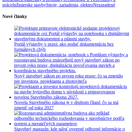
práce
Inžinierske stavby
Stroje, zariadenia, elektro
Nezaradené
Nové články
Portál výstavby v praxi: ako podať dokumentáciu bez
formálnych chýb
Nový stavebný zákon po prvom roku praxe: čo sa zmenilo
pre investora, projektanta a zhotoviteľa
Novela Stavebného zákona je v druhom čítaní: čo sa má
zmeniť od roku 2027
Stavebný magazín: kde nájsť overené odborné informácie o