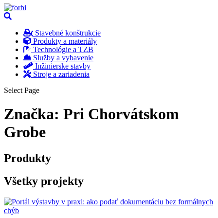
Stavebné konštrukcie
Produkty a materiály
Technológie a TZB
Služby a vybavenie
Inžinierske stavby
Stroje a zariadenia
Select Page
Značka:
Pri Chorvátskom
Grobe
Produkty
Všetky projekty