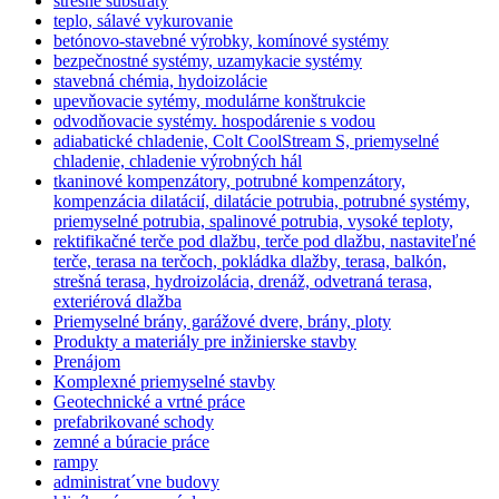
strešné substráty
teplo, sálavé vykurovanie
betónovo-stavebné výrobky, komínové systémy
bezpečnostné systémy, uzamykacie systémy
stavebná chémia, hydoizolácie
upevňovacie sytémy, modulárne konštrukcie
odvodňovacie systémy. hospodárenie s vodou
adiabatické chladenie, Colt CoolStream S, priemyselné
chladenie, chladenie výrobných hál
tkaninové kompenzátory, potrubné kompenzátory,
kompenzácia dilatácií, dilatácie potrubia, potrubné systémy,
priemyselné potrubia, spalinové potrubia, vysoké teploty,
rektifikačné terče pod dlažbu, terče pod dlažbu, nastaviteľné
terče, terasa na terčoch, pokládka dlažby, terasa, balkón,
strešná terasa, hydroizolácia, drenáž, odvetraná terasa,
exteriérová dlažba
Priemyselné brány, garážové dvere, brány, ploty
Produkty a materiály pre inžinierske stavby
Prenájom
Komplexné priemyselné stavby
Geotechnické a vrtné práce
prefabrikované schody
zemné a búracie práce
rampy
administrat´vne budovy