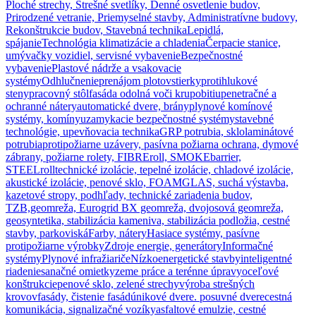
Ploché strechy, Strešné svetlíky, Denné osvetlenie budov,
Prirodzené vetranie, Priemyselné stavby, Administratívne budovy,
Rekonštrukcie budov, Stavebná technika
Lepidlá,
spájanie
Technológia klimatizácie a chladenia
Čerpacie stanice,
umývačky vozidiel, servisné vybavenie
Bezpečnostné
vybavenie
Plastové nádrže a vsakovacie
systémy
Odhlučnenie
prenájom plotov
stierky
protihlukové
steny
pracovný stôl
fasáda odolná voči krupobitiu
penetračné a
ochranné nátery
automatické dvere, brány
plynové komínové
systémy, komíny
uzamykacie bezpečnostné systémy
stavebné
technológie, upevňovacia technika
GRP potrubia, sklolaminátové
potrubia
protipožiarne uzávery, pasívna požiarna ochrana, dymové
zábrany, požiarne rolety, FIBREroll, SMOKEbarrier,
STEELroll
technické izolácie, tepelné izolácie, chladové izolácie,
akustické izolácie, penové sklo, FOAMGLAS, suchá výstavba,
kazetové stropy, podhľady, technické zariadenia budov,
TZB,
geomreža, Eurogrid BX geomreža, dvojosová geomreža,
geosyntetika, stabilizácia kameniva, stabilizácia podložia, cestné
stavby, parkoviská
Farby, nátery
Hasiace systémy, pasívne
protipožiarne výrobky
Zdroje energie, generátory
Informačné
systémy
Plynové infražiariče
Nízkoenergetické stavby
inteligentné
riadenie
sanačné omietky
zeme práce a terénne úpravy
oceľové
konštrukcie
penové sklo, zelené strechy
výroba strešných
krovov
fasády, čistenie fasád
únikové dvere. posuvné dvere
cestná
komunikácia, signalizačné vozíky
asfaltové emulzie, cestné