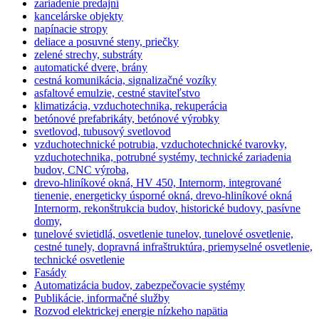
zariadenie predajní
kancelárske objekty
napínacie stropy
deliace a posuvné steny, priečky
zelené strechy, substráty
automatické dvere, brány
cestná komunikácia, signalizačné vozíky
asfaltové emulzie, cestné staviteľstvo
klimatizácia, vzduchotechnika, rekuperácia
betónové prefabrikáty, betónové výrobky
svetlovod, tubusový svetlovod
vzduchotechnické potrubia, vzduchotechnické tvarovky,
vzduchotechnika, potrubné systémy, technické zariadenia
budov, CNC výroba,
drevo-hliníkové okná, HV 450, Internorm, integrované
tienenie, energeticky úsporné okná, drevo-hliníkové okná
Internorm, rekonštrukcia budov, historické budovy, pasívne
domy,
tunelové svietidlá, osvetlenie tunelov, tunelové osvetlenie,
cestné tunely, dopravná infraštruktúra, priemyselné osvetlenie,
technické osvetlenie
Fasády
Automatizácia budov, zabezpečovacie systémy
Publikácie, informačné služby
Rozvod elektrickej energie nízkeho napätia