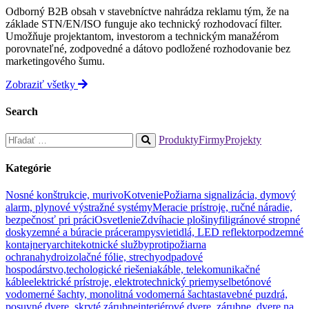
Odborný B2B obsah v stavebníctve nahrádza reklamu tým, že na
základe STN/EN/ISO funguje ako technický rozhodovací filter.
Umožňuje projektantom, investorom a technickým manažérom
porovnateľné, zodpovedné a dátovo podložené rozhodovanie bez
marketingového šumu.
Zobraziť všetky
Search
Hľadať:
Produkty
Firmy
Projekty
When
autocomplete
Kategórie
results
are
Nosné konštrukcie, murivo
Kotvenie
Požiarna signalizácia, dymový
available
alarm, plynové výstražné systémy
Meracie prístroje, ručné náradie,
use
bezpečnosť pri práci
Osvetlenie
Zdvíhacie plošiny
filigránové stropné
up
dosky
zemné a búracie práce
rampy
svietidlá, LED reflektor
podzemné
and
kontajnery
architekotnické služby
protipožiarna
down
ochrana
hydroizolačné fólie, strechy
odpadové
arrows
hospodárstvo,techologické riešenia
káble, telekomunikačné
to
káble
elektrické prístroje, elektrotechnický priemysel
betónové
review
vodomerné šachty, monolitná vodomerná šachta
stavebné puzdrá,
and
posuvné dvere, skryté zárubne
interiérové dvere, zárubne, dvere na