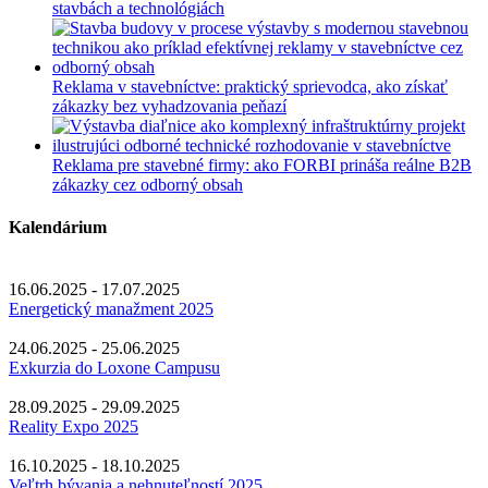
stavbách a technológiách
Reklama v stavebníctve: praktický sprievodca, ako získať
zákazky bez vyhadzovania peňazí
Reklama pre stavebné firmy: ako FORBI prináša reálne B2B
zákazky cez odborný obsah
Kalendárium
16.06.2025 - 17.07.2025
Energetický manažment 2025
24.06.2025 - 25.06.2025
Exkurzia do Loxone Campusu
28.09.2025 - 29.09.2025
Reality Expo 2025
16.10.2025 - 18.10.2025
Veľtrh bývania a nehnuteľností 2025