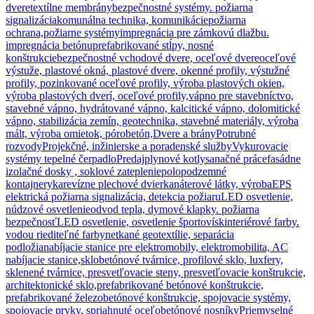
dvere
textílne membrány
bezpečnostné systémy. požiarna
signalizácia
komunálna technika, komunikácie
požiarna
ochrana,požiarne systémy
impregnácia pre zámkovú dlažbu.
impregnácia betónu
prefabrikované stĺpy, nosné
konštrukcie
bezpečnostné vchodové dvere, oceľové dvere
oceľové
výstuže, plastové okná, plastové dvere, okenné profily, výstužné
profily, pozinkované oceľové profily, výroba plastových okien,
výroba plastových dverí, oceľové profily,
vápno pre stavebníctvo,
stavebné vápno, hydrátované vápno, kalcitické vápno, dolomitické
vápno, stabilizácia zemín, geotechnika, stavebné materiály, výroba
mált, výroba omietok, pórobetón,
Dvere a brány
Potrubné
rozvody
Projekčné, inžinierske a poradenské služby
Vykurovacie
systémy tepelné čerpadlo
Predaj
plynové kotly
sanačné práce
fasádne
izolačné dosky , soklové zateplenie
polopodzemné
kontajnery
ka
revízne plechové dvierka
náterové látky, výroba
EPS
elektrická požiarna signalizácia, detekcia požiaru
LED osvetlenie,
núdzové osvetlenie
odvod tepla, dymové klapky. požiarna
bezpečnosť
LED osvetlenie, osvetlenie športovísk
interiérové farby.
vodou riediteľné farby
netkané geotextílie, separácia
podložia
nabíjacie stanice pre elektromobily, elektromobilita, AC
nabíjacie stanice,
sklobetónové tvárnice, profilové sklo, luxfery,
sklenené tvárnice, presvetľovacie steny, presvetľovacie konštrukcie,
architektonické sklo,
prefabrikované betónové konštrukcie,
prefabrikované železobetónové konštrukcie, spojovacie systémy,
spojovacie prvky, spriahnuté oceľobetónové nosníky
Priemyselné