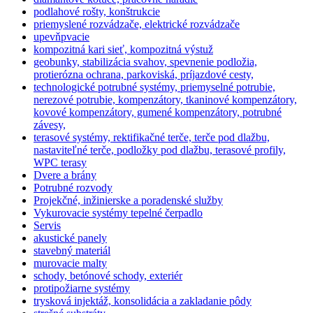
podlahové rošty, konštrukcie
priemyslené rozvádzače, elektrické rozvádzače
upevňpvacie
kompozitná kari sieť, kompozitná výstuž
geobunky, stabilizácia svahov, spevnenie podložia,
protierózna ochrana, parkoviská, príjazdové cesty,
technologické potrubné systémy, priemyselné potrubie,
nerezové potrubie, kompenzátory, tkaninové kompenzátory,
kovové kompenzátory, gumené kompenzátory, potrubné
závesy,
terasové systémy, rektifikačné terče, terče pod dlažbu,
nastaviteľné terče, podložky pod dlažbu, terasové profily,
WPC terasy
Dvere a brány
Potrubné rozvody
Projekčné, inžinierske a poradenské služby
Vykurovacie systémy tepelné čerpadlo
Servis
akustické panely
stavebný materiál
murovacie malty
schody, betónové schody, exteriér
protipožiarne systémy
trysková injektáž, konsolidácia a zakladanie pôdy