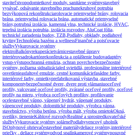
staviteľstvo
podomietkové moduly. sanitárne systémy
stavebný
vysávač, odsávanie stavebného prachu
nekruhové potrubia
bezvýkopová rekonštrukcia
rolovacie priemyselné brány, rolovacia
brána, priemyselná rolovacia brána, automatické priemyselné
brány,
potrubná izolácia, kamenná vlna, technické izolácie, HVAC,
tepelná izolácia potrubia, izolácia rozvodov, AluCoat fólia,
technické zariadenia budov, TZB,
Podlahy, obklady, podlahové
krytiny
Technológia bazénu a wellness
Finančné a poisťovacie
služby
Vykurovacie systémy
elektro
Balkóny
rekuperácie
tvárnice
stavebné úpravy
interiérov
sadrokartón
rekonštrukcia a opláštenie budov
adaptéry
vstup-výstup
ochranná emulzia, ochran povrchov
bezpečnostné
systémy, požiarna sidnalizácia
led svietidlá, profesionálne interiérové
osvetlenie
asfaltové emulzie, cestné komunikácie
fasádne farby.
interiérové farby, omietky
prefabrikovaná výstavba ,stavebné
komponenty
bezpečnostné dvere, dvere proti vlámaniu
oceľové
profily, valcované oceľové profily, zvárané oceľové profily, oceľové
profily na mieru, výrobca oceľových profilov, profilovanie
ocele
stavebné vápno, vápenný hydrát, vápenaté produkty,
vápencové produkty, dolomitické produkty, výrobca vápna,
stavebníctvo, výroba betónu, výroba mált, výroba omietok
Okná,
svetlíky, tienenie
Káblové rozvody
Realitné a sprostredkovateľské
služby
Vykurovacie systémy solárne
Podlahy
vencový uholník
ISO
plynové ohrievače
stavebné materiály
deliace systémy,interiérové
priečky , deliace systémy
odvod spalín
kamerové systémy
posuvné