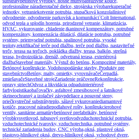
substráty
betónové výrobky. nosné murivo
abrazívne kouče,
profesionálne náradie
rotačné dielce, strojárska výroba
rekuperačné
jednotky, vetranie
kotvenie potrubia, stupačková konzola
líniové
odvodnenie, odvodnenie parkovísk a komunikáci´
Colt International,
odvod tepla a splodín horenia, prirodzené vetranie, klimatizácia,
HVAC, vykurovanie, chladenie,
tkaninové kompenzátory, potrubné
kompenzátory, kompenzácia dilatácií, dilatácie potrubia, potrubné
systémy, priemyselné potrubia, spalinové potrubia, vysoké
teploty,
rektifikačné terče pod dlažbu, terče pod dlažbu, nastaviteľné
terče, terasa na terčoch, pokládka dlažby, terasa, balkón, strešná
terasa, hydroizolácia, drenáž, odvetraná terasa, exteriérová
dlažba
Stavebné materiály, Výstuž do betónu, Kompozitné materiály,
Betónové konštrukcie, Vodohospodárske stavby, Produkty pre
stavebníctvo
Betóny, malty, omietky, vyrovnávače
Čerpadlá,
zmiešavače
Stavebné stroje
Zariadenie práčovne
Rekonštrukcie,
opravy striech
Odvoz a likvidácia odpadu
interiérové
farby
logistika
obaľovačky, asfaltové zmesi
boxové a šatníkové
skrine
ochranný a izolačný zásyp
deliace a posuvné steny,
priečky
strečné substráty
teplo, sálavé vykurovanie
diamantové
kotúče, pracovné náradie
podlahové rošty, konštrukcie
rohové
ventily, sanitárne armatúry
betónové prefabrikáty, betónové
výrobky
svetlovod, tubusový svetlovod
vzduchotechnické potrubia,
vzduchotechnické tvarovky, vzduchotechnika, potrubné systémy,
technické zariadenia budov, CNC výroba,
okná, plastové okná,
plastovo-hliníkové okná, drevo-hliníkové okná, vchodové dvere,