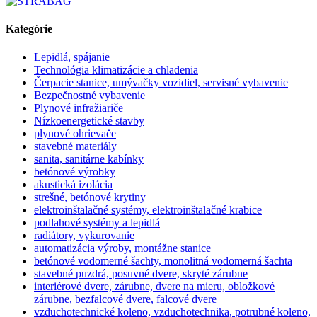
Kategórie
Lepidlá, spájanie
Technológia klimatizácie a chladenia
Čerpacie stanice, umývačky vozidiel, servisné vybavenie
Bezpečnostné vybavenie
Plynové infražiariče
Nízkoenergetické stavby
plynové ohrievače
stavebné materiály
sanita, sanitárne kabínky
betónové výrobky
akustická izolácia
strešné, betónové krytiny
elektroinštalačné systémy, elektroinštalačné krabice
podlahové systémy a lepidlá
radiátory, vykurovanie
automatizácia výroby, montážne stanice
betónové vodomerné šachty, monolitná vodomerná šachta
stavebné puzdrá, posuvné dvere, skryté zárubne
interiérové dvere, zárubne, dvere na mieru, obložkové
zárubne, bezfalcové dvere, falcové dvere
vzduchotechnické koleno, vzduchotechnika, potrubné koleno,