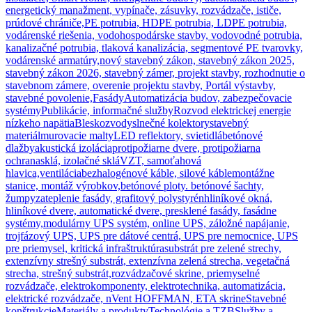
energetický manažment, vypínače, zásuvky, rozvádzače, ističe,
prúdové chrániče,
PE potrubia, HDPE potrubia, LDPE potrubia,
vodárenské riešenia, vodohospodárske stavby, vodovodné potrubia,
kanalizačné potrubia, tlaková kanalizácia, segmentové PE tvarovky,
vodárenské armatúry,
nový stavebný zákon, stavebný zákon 2025,
stavebný zákon 2026, stavebný zámer, projekt stavby, rozhodnutie o
stavebnom zámere, overenie projektu stavby, Portál výstavby,
stavebné povolenie,
Fasády
Automatizácia budov, zabezpečovacie
systémy
Publikácie, informačné služby
Rozvod elektrickej energie
nízkeho napätia
Bleskozvody
slnečné kolektory
stavebný
materiál
murovacie malty
LED reflektory, svietidlá
betónové
dlažby
akustická izolácia
protipožiarne dvere, protipožiarna
ochrana
sklá, izolačné sklá
VZT, samoťahová
hlavica,ventilácia
bezhalogénové káble, silové káble
montážne
stanice, montáž výrobkov,
betónové ploty. betónové šachty,
žumpy
zateplenie fasády, grafitový polystyrén
hliníkové okná,
hliníkové dvere, automatické dvere, presklené fasády, fasádne
systémy,
modulárny UPS systém, online UPS, záložné napájanie,
trojfázový UPS, UPS pre dátové centrá, UPS pre nemocnice, UPS
pre priemysel, kritická infraštruktúra
substrát pre zelené strechy,
extenzívny strešný substrát, extenzívna zelená strecha, vegetačná
strecha, strešný substrát,
rozvádzačové skrine, priemyselné
rozvádzače, elektrokomponenty, elektrotechnika, automatizácia,
elektrické rozvádzače, nVent HOFFMAN, ETA skrine
Stavebné
konštrukcie
Materiály a produkty
Technológie a TZB
Služby a