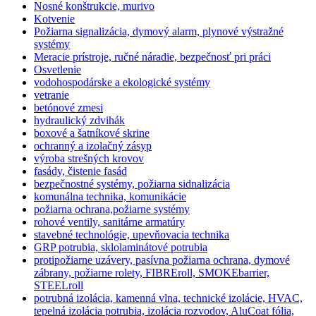
Nosné konštrukcie, murivo
Kotvenie
Požiarna signalizácia, dymový alarm, plynové výstražné
systémy
Meracie prístroje, ručné náradie, bezpečnosť pri práci
Osvetlenie
vodohospodárske a ekologické systémy
vetranie
betónové zmesi
hydraulický zdvihák
boxové a šatníkové skrine
ochranný a izolačný zásyp
výroba strešných krovov
fasády, čistenie fasád
bezpečnostné systémy, požiarna sidnalizácia
komunálna technika, komunikácie
požiarna ochrana,požiarne systémy
rohové ventily, sanitárne armatúry
stavebné technológie, upevňovacia technika
GRP potrubia, sklolaminátové potrubia
protipožiarne uzávery, pasívna požiarna ochrana, dymové
zábrany, požiarne rolety, FIBREroll, SMOKEbarrier,
STEELroll
potrubná izolácia, kamenná vlna, technické izolácie, HVAC,
tepelná izolácia potrubia, izolácia rozvodov, AluCoat fólia,