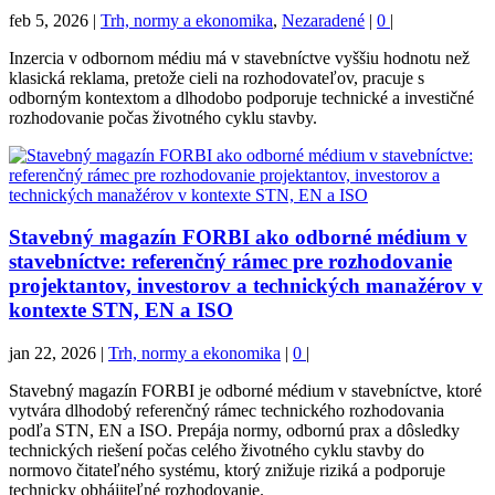
feb 5, 2026
|
Trh, normy a ekonomika
,
Nezaradené
|
0
|
Inzercia v odbornom médiu má v stavebníctve vyššiu hodnotu než
klasická reklama, pretože cieli na rozhodovateľov, pracuje s
odborným kontextom a dlhodobo podporuje technické a investičné
rozhodovanie počas životného cyklu stavby.
Stavebný magazín FORBI ako odborné médium v
stavebníctve: referenčný rámec pre rozhodovanie
projektantov, investorov a technických manažérov v
kontexte STN, EN a ISO
jan 22, 2026
|
Trh, normy a ekonomika
|
0
|
Stavebný magazín FORBI je odborné médium v stavebníctve, ktoré
vytvára dlhodobý referenčný rámec technického rozhodovania
podľa STN, EN a ISO. Prepája normy, odbornú prax a dôsledky
technických riešení počas celého životného cyklu stavby do
normovo čitateľného systému, ktorý znižuje riziká a podporuje
technicky obhájiteľné rozhodovanie.