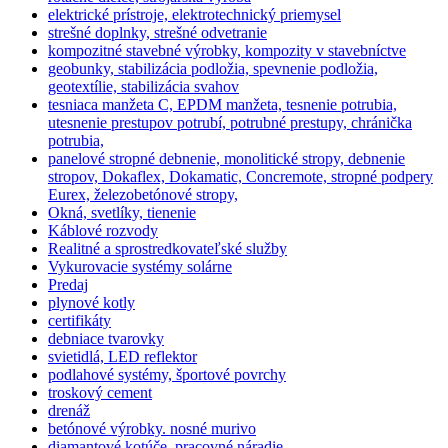
elektrické prístroje, elektrotechnický priemysel
strešné doplnky, strešné odvetranie
kompozitné stavebné výrobky, kompozity v stavebníctve
geobunky, stabilizácia podložia, spevnenie podložia,
geotextílie, stabilizácia svahov
tesniaca manžeta C, EPDM manžeta, tesnenie potrubia,
utesnenie prestupov potrubí, potrubné prestupy, chránička
potrubia,
panelové stropné debnenie, monolitické stropy, debnenie
stropov, Dokaflex, Dokamatic, Concremote, stropné podpery
Eurex, železobetónové stropy,
Okná, svetlíky, tienenie
Káblové rozvody
Realitné a sprostredkovateľské služby
Vykurovacie systémy solárne
Predaj
plynové kotly
certifikáty
debniace tvarovky
svietidlá, LED reflektor
podlahové systémy, športové povrchy
troskový cement
drenáž
betónové výrobky. nosné murivo
diamantové kotúče, pracovné náradie