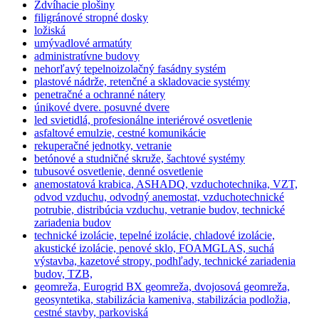
Zdvíhacie plošiny
filigránové stropné dosky
ložiská
umývadlové armatúty
administratívne budovy
nehorľavý tepelnoizolačný fasádny systém
plastové nádrže, retenčné a skladovacie systémy
penetračné a ochranné nátery
únikové dvere. posuvné dvere
led svietidlá, profesionálne interiérové osvetlenie
asfaltové emulzie, cestné komunikácie
rekuperačné jednotky, vetranie
betónové a studničné skruže, šachtové systémy
tubusové osvetlenie, denné osvetlenie
anemostatová krabica, ASHADQ, vzduchotechnika, VZT,
odvod vzduchu, odvodný anemostat, vzduchotechnické
potrubie, distribúcia vzduchu, vetranie budov, technické
zariadenia budov
technické izolácie, tepelné izolácie, chladové izolácie,
akustické izolácie, penové sklo, FOAMGLAS, suchá
výstavba, kazetové stropy, podhľady, technické zariadenia
budov, TZB,
geomreža, Eurogrid BX geomreža, dvojosová geomreža,
geosyntetika, stabilizácia kameniva, stabilizácia podložia,
cestné stavby, parkoviská