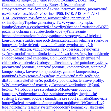
monolitické stropy, debnenie stropov, Dokaflex, Dokamatic,
Concremote, stropné podpery Eurex, železobetónové
stropy,
nerezové rozvádzačové skrine, nerezové skrine, priemyselné
rozvádzače, rozvádzačové skrine, IP66, IK10, AISI 304, AISI
316L, elektrické rozvádzače, automatizácia, priemyselné
skrine
Komíny
Tepelné generátory, TÚV, výmenníky tepla,
komíny
Žeriavy a vysokozdvižné vozíky
Obchodné zariadenie
BOZP,
požiarna ochrana a revízie
schodiskové výťahy
rezanie
betónu
administratívne budovy
napínacie stropy
trysková injektáž,
konsolidácia a zakladanie pôdy
drenáž
zábradlia
nivelačné a stierkové
hmoty
strojárske riešenia, kovoobrábanie, výroba strojných
celkov
klimatizácia, vzduchotechnika, rekuperácia
upevňovacie
sytémy, modulárne konštrukcie
odvodňovacie systémy. hospodárenie
s vodou
adiabatické chladenie, Colt CoolStream S, priemyselné
chladenie, chladenie výrobných hál
technologické potrubné systémy,
priemyselné potrubie, nerezové potrubie, kompenzátory, tkaninové
kompenzátory, kovové kompenzátory, gumené kompenzátory,
potrubné závesy,
terasové systémy, rektifikačné terče, terče pod
dlažbu, nastaviteľné terče, podložky pod dlažbu, terasové profily,
WPC terasy
Stavebné materiály, Betónové konštrukcie, Výstuž
betónu, Výrobcovia pre stavebníctvo
Montované budovy,
kontajnery
Vodovodné batérie, sanitárne výrobky, hygienické
systémy
Debnenie, podpery
Zariadenie pre šport a ihriská
Škárovacie
hmoty
Školenia
rezanie betónu
prenájom mobilných WC
nehorľavý
tepelnoizolačný fasádny systém
vodoodolný keramický lak
strešné