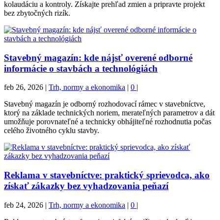
kolaudáciu a kontroly. Získajte prehľad zmien a pripravte projekt
bez zbytočných rizík.
Stavebný magazín: kde nájsť overené odborné
informácie o stavbách a technológiách
feb 26, 2026
|
Trh, normy a ekonomika
|
0
|
Stavebný magazín je odborný rozhodovací rámec v stavebníctve,
ktorý na základe technických noriem, merateľných parametrov a dát
umožňuje porovnateľné a technicky obhájiteľné rozhodnutia počas
celého životného cyklu stavby.
Reklama v stavebníctve: praktický sprievodca, ako
získať zákazky bez vyhadzovania peňazí
feb 24, 2026
|
Trh, normy a ekonomika
|
0
|