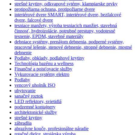
strešné krytiny, odkvapové sytémy, klampiarske prvky
protipožiarna ochrana, protipožiarne dvere
interiérové dvere SMART, interiérové dvere, bezfalcové
dvere, falcové dvere
tesniace manžety, výroba tesniacich manžiet, stavebná
činnosť, hydroizolácie, potrubné prestupy, vodotesné
tesnenie, EPDM, stavebné materiály
debniace systémy, prenájom debnenia, podperné systémy,
pracovné lešenie, stenové debnenie, stropné debnenie, mostné
debnenie
Podlahy, obklady, podlahové krytiny
Technológia bazénu a wellness
Finančné a poisťovacie služby
Vykurovacie systémy elektro
Podlahy
vencový uholník ISO
ubytovanie
sanačný roztok
LED reflektory, svietidlá
podzemné kontajnery
architektonické služby
strešné krytiny
zábradlia
abrazívne kouče, profesionálne náradie
rotačné dielce, strojárska výroba