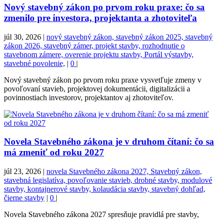
Nový stavebný zákon po prvom roku praxe: čo sa
zmenilo pre investora, projektanta a zhotoviteľa
júl 30, 2026
|
nový stavebný zákon, stavebný zákon 2025, stavebný
zákon 2026, stavebný zámer, projekt stavby, rozhodnutie o
stavebnom zámere, overenie projektu stavby, Portál výstavby,
stavebné povolenie,
|
0
|
Nový stavebný zákon po prvom roku praxe vysvetľuje zmeny v
povoľovaní stavieb, projektovej dokumentácii, digitalizácii a
povinnostiach investorov, projektantov aj zhotoviteľov.
Novela Stavebného zákona je v druhom čítaní: čo sa
má zmeniť od roku 2027
júl 23, 2026
|
novela Stavebného zákona 2027, Stavebný zákon,
stavebná legislatíva, povoľovanie stavieb, drobné stavby, modulové
stavby, kontajnerové stavby, kolaudácia stavby, stavebný dohľad,
čierne stavby
|
0
|
Novela Stavebného zákona 2027 spresňuje pravidlá pre stavby,