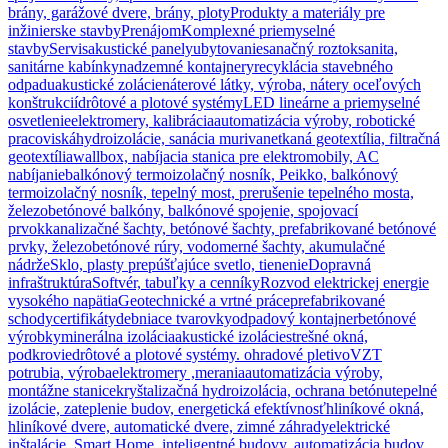
brány, garážové dvere, brány, ploty
Produkty a materiály pre
inžinierske stavby
Prenájom
Komplexné priemyselné
stavby
Servis
akustické panely
ubytovanie
sanačný roztok
sanita,
sanitárne kabínky
nadzemné kontajnery
recyklácia stavebného
odpadu
akustické zolácie
náterové látky, výroba, nátery oceľových
konštrukcií
drôtové a plotové systémy
LED lineárne a priemyselné
osvetlenie
elektromery, kalibrácia
automatizácia výroby, robotické
pracoviská
hydroizolácie, sanácia muriva
netkaná geotextília, filtračná
geotextília
wallbox, nabíjacia stanica pre elektromobily, AC
nabíjanie
balkónový termoizolačný nosník, Peikko, balkónový
termoizolačný nosník, tepelný most, prerušenie tepelného mosta,
železobetónové balkóny, balkónové spojenie, spojovací
prvok
kanalizačné šachty, betónové šachty, prefabrikované betónové
prvky, železobetónové rúry, vodomerné šachty, akumulačné
nádrže
Sklo, plasty prepúšťajúce svetlo, tienenie
Dopravná
infraštruktúra
Softvér, tabuľky a cenníky
Rozvod elektrickej energie
vysokého napätia
Geotechnické a vrtné práce
prefabrikované
schody
certifikáty
debniace tvarovky
odpadový kontajner
betónové
výrobky
minerálna izolácia
akustické izolácie
strešné okná,
podkrovie
drôtové a plotové systémy. ohradové pletivo
VZT
potrubia, výroba
elektromery ,merania
automatizácia výroby,
montážne stanice
kryštalizačná hydroizolácia, ochrana betónu
tepelné
izolácie, zateplenie budov, energetická efektívnosť
hliníkové okná,
hliníkové dvere, automatické dvere, zimné záhrady
elektrické
inštalácie, Smart Home, inteligentné budovy, automatizácia budov,