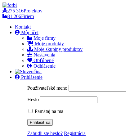
275 316
Projektov
31 206
Firiem
Kontakt
Môj účet
Moje firmy
Moje produkty
Moje skupiny produktov
Nastavenia
Obľúbené
Odhlásenie
Prihlásenie
Používateľské meno
Heslo
Pamätaj na ma
Zabudli ste heslo?
Registrácia