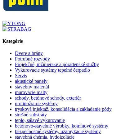
Kategórie
Dvere a brány
Potrubné rozvody
Projekčné, inžinierske a poradenské služby
Vykurovacie systémy tepelné čerpadlo
Servis
akustické panely
stavebný materiál
murovacie malty
schody, betónové schody, exteriér
protipožiarne systémy
trysková injektáž, konsolidácia a zakladanie pôdy
strešné substráty
teplo, sálavé vykurovanie
betónovo-stavebné výrobky, komínové systémy
bezpečnostné systémy, uzamykacie systémy
stavebná chémia, hydoizolácie