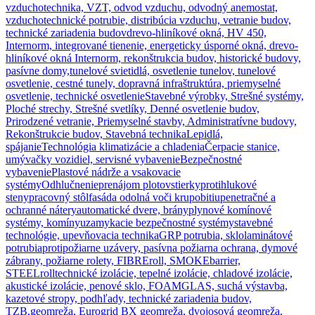
vzduchotechnika, VZT, odvod vzduchu, odvodný anemostat,
vzduchotechnické potrubie, distribúcia vzduchu, vetranie budov,
technické zariadenia budov
drevo-hliníkové okná, HV 450,
Internorm, integrované tienenie, energeticky úsporné okná, drevo-
hliníkové okná Internorm, rekonštrukcia budov, historické budovy,
pasívne domy,
tunelové svietidlá, osvetlenie tunelov, tunelové
osvetlenie, cestné tunely, dopravná infraštruktúra, priemyselné
osvetlenie, technické osvetlenie
Stavebné výrobky, Strešné systémy,
Ploché strechy, Strešné svetlíky, Denné osvetlenie budov,
Prirodzené vetranie, Priemyselné stavby, Administratívne budovy,
Rekonštrukcie budov, Stavebná technika
Lepidlá,
spájanie
Technológia klimatizácie a chladenia
Čerpacie stanice,
umývačky vozidiel, servisné vybavenie
Bezpečnostné
vybavenie
Plastové nádrže a vsakovacie
systémy
Odhlučnenie
prenájom plotov
stierky
protihlukové
steny
pracovný stôl
fasáda odolná voči krupobitiu
penetračné a
ochranné nátery
automatické dvere, brány
plynové komínové
systémy, komíny
uzamykacie bezpečnostné systémy
stavebné
technológie, upevňovacia technika
GRP potrubia, sklolaminátové
potrubia
protipožiarne uzávery, pasívna požiarna ochrana, dymové
zábrany, požiarne rolety, FIBREroll, SMOKEbarrier,
STEELroll
technické izolácie, tepelné izolácie, chladové izolácie,
akustické izolácie, penové sklo, FOAMGLAS, suchá výstavba,
kazetové stropy, podhľady, technické zariadenia budov,
TZB,
geomreža, Eurogrid BX geomreža, dvojosová geomreža,