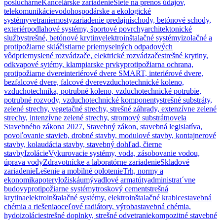
posluchárne
Kancelárske zariadenie
Siete na prenos údajov,
telekomunikácie
vodohospodárske a ekologické
systémy
vetranie
mosty
zariadenie predajní
schody, betónové schody,
exteriér
podlahové systémy, športové povrchy
architektonické
služby
strešné, betónové krytiny
elektroinštalačné systémy
izolačné a
protipožiarne sklá
čistiarne priemyselných odpadových
vôd
priemyslené rozvádzače, elektrické rozvádzače
strešné krytiny,
odkvapové sytémy, klampiarske prvky
protipožiarna ochrana,
protipožiarne dvere
interiérové dvere SMART, interiérové dvere,
bezfalcové dvere, falcové dvere
vzduchotechnické koleno,
vzduchotechnika, potrubné koleno, vzduchotechnické potrubie,
potrubné rozvody, vzduchotechnické komponenty
strešné substráty,
zelené strechy, vegetačné strechy, strešné záhrady, extenzívne zelené
strechy, intenzívne zelené strechy, stromový substrát
novela
Stavebného zákona 2027, Stavebný zákon, stavebná legislatíva,
povoľovanie stavieb, drobné stavby, modulové stavby, kontajnerové
stavby, kolaudácia stavby, stavebný dohľad, čierne
stavby
Izolácie
Vykurovacie systémy, voda, zásobovanie vodou,
úprava vody
Zdravotnícke a laboratórne zariadenie
Skladové
zariadenie
Lešenie a mobilné oplotenie
Trh, normy a
ekonomika
potery
ložiská
umývadlové armatúty
administrat´vne
budovy
protipožiarne systémy
troskový cement
strešná
krytina
elektroinštalačné systémy, elektroinštalačné krabice
stavebná
chémia a riešenia
oceľové radiátory, výroba
stavebná chémia,
hydoizolácie
strešné doplnky, strešné odvetranie
kompozitné stavebné