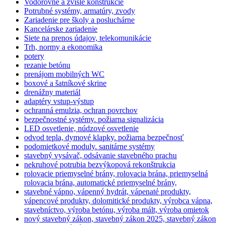
Vodorovné a zvislé konštrukcie
Potrubné systémy, armatúry, zvody
Zariadenie pre školy a posluchárne
Kancelárske zariadenie
Siete na prenos údajov, telekomunikácie
Trh, normy a ekonomika
potery
rezanie betónu
prenájom mobilných WC
boxové a šatníkové skrine
drenážny materiál
adaptéry vstup-výstup
ochranná emulzia, ochran povrchov
bezpečnostné systémy. požiarna signalizácia
LED osvetlenie, núdzové osvetlenie
odvod tepla, dymové klapky. požiarna bezpečnosť
podomietkové moduly. sanitárne systémy
stavebný vysávač, odsávanie stavebného prachu
nekruhové potrubia bezvýkopová rekonštrukcia
rolovacie priemyselné brány, rolovacia brána, priemyselná
rolovacia brána, automatické priemyselné brány,
stavebné vápno, vápenný hydrát, vápenaté produkty,
vápencové produkty, dolomitické produkty, výrobca vápna,
stavebníctvo, výroba betónu, výroba mált, výroba omietok
nový stavebný zákon, stavebný zákon 2025, stavebný zákon