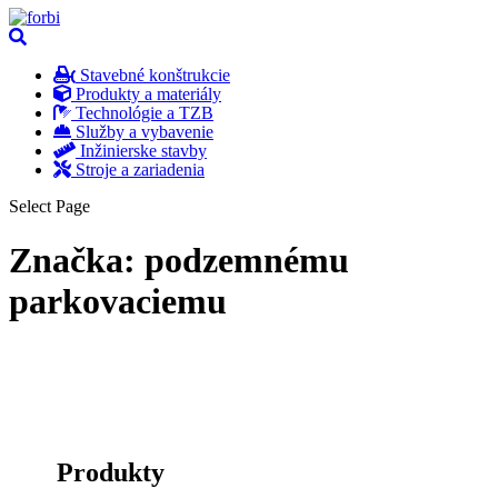
Stavebné konštrukcie
Produkty a materiály
Technológie a TZB
Služby a vybavenie
Inžinierske stavby
Stroje a zariadenia
Select Page
Značka:
podzemnému
parkovaciemu
Produkty