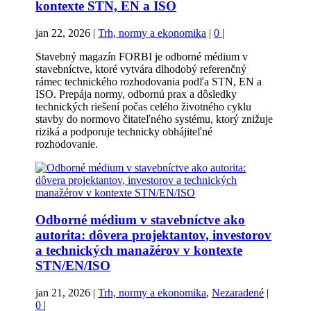
kontexte STN, EN a ISO
jan 22, 2026
|
Trh, normy a ekonomika
|
0
|
Stavebný magazín FORBI je odborné médium v
stavebníctve, ktoré vytvára dlhodobý referenčný
rámec technického rozhodovania podľa STN, EN a
ISO. Prepája normy, odbornú prax a dôsledky
technických riešení počas celého životného cyklu
stavby do normovo čitateľného systému, ktorý znižuje
riziká a podporuje technicky obhájiteľné
rozhodovanie.
Odborné médium v stavebníctve ako
autorita: dôvera projektantov, investorov
a technických manažérov v kontexte
STN/EN/ISO
jan 21, 2026
|
Trh, normy a ekonomika
,
Nezaradené
|
0
|