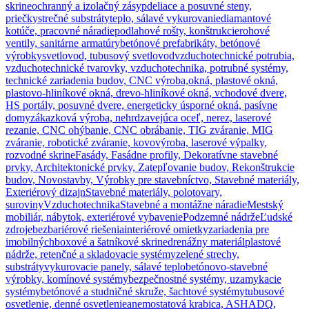
skrine
ochranný a izolačný zásyp
deliace a posuvné steny,
priečky
strečné substráty
teplo, sálavé vykurovanie
diamantové
kotúče, pracovné náradie
podlahové rošty, konštrukcie
rohové
ventily, sanitárne armatúry
betónové prefabrikáty, betónové
výrobky
svetlovod, tubusový svetlovod
vzduchotechnické potrubia,
vzduchotechnické tvarovky, vzduchotechnika, potrubné systémy,
technické zariadenia budov, CNC výroba,
okná, plastové okná,
plastovo-hliníkové okná, drevo-hliníkové okná, vchodové dvere,
HS portály, posuvné dvere, energeticky úsporné okná, pasívne
domy
zákazková výroba, nehrdzavejúca oceľ, nerez, laserové
rezanie, CNC ohýbanie, CNC obrábanie, TIG zváranie, MIG
zváranie, robotické zváranie, kovovýroba, laserové výpalky,
rozvodné skrine
Fasády, Fasádne profily, Dekoratívne stavebné
prvky, Architektonické prvky, Zatepľovanie budov, Rekonštrukcie
budov, Novostavby, Výrobky pre stavebníctvo, Stavebné materiály,
Exteriérový dizajn
Stavebné materiály, polotovary,
suroviny
Vzduchotechnika
Stavebné a montážne náradie
Mestský
mobiliár, nábytok, exteriérové vybavenie
Podzemné nádrže
Ľudské
zdroje
bezbariérové riešenia
interiérové omietky
zariadenia pre
imobilných
boxové a šatníkové skrine
drenážny materiál
plastové
nádrže, retenčné a skladovacie systémy
zelené strechy,
substráty
vykurovacie panely, sálavé teplo
betónovo-stavebné
výrobky, komínové systémy
bezpečnostné systémy, uzamykacie
systémy
betónové a studničné skruže, šachtové systémy
tubusové
osvetlenie, denné osvetlenie
anemostatová krabica, ASHADQ,