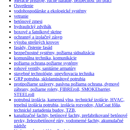
Meracie prístroje, ručné náradie, bezpečnosť pri práci
Osvetlenie
vodohospodárske a ekologické systémy
vetranie
betónové zmesi
hydraulický zdvihák
boxové a šatníkové skrine
ochranný a izolačný zásyp
výroba strešných krovov
fasády, čistenie fasád
bezpečnostné systémy, požiarna sidnalizácia
komunálna technika, komunikácie
požiarna ochrana,požiarne systémy
rohové ventily, sanitárne armatúry
stavebné technológie, upevňovacia technika
GRP potrubia, sklolaminátové potrubia
protipožiarne uzávery, pasívna požiarna ochrana, dymové
zábrany, požiarne rolety, FIBREroll, SMOKEbarrier,
STEELroll
potrubná izolácia, kamenná vlna, technické izolácie, HVAC,
tepelná izolácia potrubia, izolácia rozvodov, AluCoat fólia,
technické zariadenia budov, TZB,
kanalizačné šachty, betónové šachty, prefabrikované betónové
prvky, železobetónové rúry, vodomerné šachty, akumulačné
nádrže