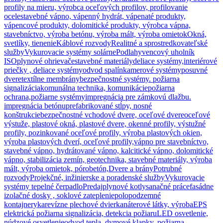
profily na mieru, výrobca oceľových profilov, profilovanie
ocele
stavebné vápno, vápenný hydrát, vápenaté produkty,
vápencové produkty, dolomitické produkty, výrobca vápna,
stavebníctvo, výroba betónu, výroba mált, výroba omietok
Okná,
svetlíky, tienenie
Káblové rozvody
Realitné a sprostredkovateľské
služby
Vykurovacie systémy solárne
Podlahy
vencový uholník
ISO
plynové ohrievače
stavebné materiály
deliace systémy,interiérové
priečky , deliace systémy
odvod spalín
kamerové systémy
posuvné
dvere
textílne membrány
bezpečnostné systémy. požiarna
signalizácia
komunálna technika, komunikácie
požiarna
ochrana,požiarne systémy
impregnácia pre zámkovú dlažbu.
impregnácia betónu
prefabrikované stĺpy, nosné
konštrukcie
bezpečnostné vchodové dvere, oceľové dvere
oceľové
výstuže, plastové okná, plastové dvere, okenné profily, výstužné
profily, pozinkované oceľové profily, výroba plastových okien,
výroba plastových dverí, oceľové profily,
vápno pre stavebníctvo,
stavebné vápno, hydrátované vápno, kalcitické vápno, dolomitické
vápno, stabilizácia zemín, geotechnika, stavebné materiály, výroba
mált, výroba omietok, pórobetón,
Dvere a brány
Potrubné
rozvody
Projekčné, inžinierske a poradenské služby
Vykurovacie
systémy tepelné čerpadlo
Predaj
plynové kotly
sanačné práce
fasádne
izolačné dosky , soklové zateplenie
polopodzemné
kontajnery
ka
revízne plechové dvierka
náterové látky, výroba
EPS
elektrická požiarna signalizácia, detekcia požiaru
LED osvetlenie,
núdzové osvetlenie
odvod tepla, dymové klapky. požiarna