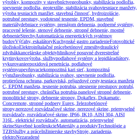
výrobky, kompozity v stavebníctve
geobunky, stabilizácia podložia,
spevnenie podložia, geotextílie, stabilizácia svahov
tesniace manžety,
výroba tesniacich manžiet, stavebná činnosť, hydroizolácie,
potrubné prestupy, vodotesné tesnenie, EPDM, stavebné
materiály
debniace systémy, prenájom debnenia, podperné systémy,
pracovné lešenie, stenové debnenie, stropné debnenie, mostné
debnenie
Strechy
Automatizácia energetických systémov
budov
Výťahy, eskalátory
Kuchynské gastro zariadenie
Fotovoltické
úložisko
Elektroinštalačné práce
betónové zmesi
hydraulický
zdvihák
kancelárske objekty
hliníkové posuvné dvere
strešné
krytiny
kovovýroba, služby
podlahové systémy a lepidlá
radiátory,
vykurovanie
epoxidová penetrácia, podlahové
systémy
upevňpvacie
kompozitná kari sieť, kompozitná
výstuž
geobunky, stabilizácia svahov, spevnenie podložia,
protierózna ochrana, parkoviská, príjazdové cesty,
tesniaca manžeta
C, EPDM manžeta, tesnenie potrubia, utesnenie prestupov potrubí,
potrubné prestupy, chránička potrubia,
panelové stropné debnenie,
monolitické stropy, debnenie stropov, Dokaflex, Dokamatic,
Concremote, stropné podpery Eurex, železobetónové
stropy,
nerezové rozvádzačové skrine, nerezové skrine, priemyselné
rozvádzače, rozvádzačové skrine, IP66, IK10, AISI 304, AISI
316L, elektrické rozvádzače, automatizácia, priemyselné
skrine
Stavebné konštrukcie
Materiály a produkty
Technológie a
TZB
Služby a práce
Inžinierske stavby
Stroje, zariadenia,
elektro
Nezaradené