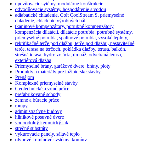
upevňovacie sytémy, modulárne konštrukcie
odvodňovacie systémy. hospodárenie s vodou
adiabatické chladenie, Colt CoolStream S, priemyselné
chladenie, chladenie výrobných hál
tkaninové kompenzátory, potrubné kompenzátory,
kompenzácia dilatácií, dilatácie potrubia, potrubné systémy,
priemyselné potrubia, spalinové potrubia, vysoké teploty,
rektifikačné terče pod dlažbu, terče pod dlažbu, nastaviteľné
terče, terasa na terčoch, pokládka dlažby, terasa, balkón,
strešná terasa, hydroizolácia, drenáž, odvetraná terasa,
exteriérová dlažba
Priemyselné brány, garážové dvere, brány, ploty
Produkty a materiály pre inžinierske stavby
Prenájom
Komplexné priemyselné stavby
Geotechnické a vrtné práce
prefabrikované schody
zemné a búracie práce
rampy
administrat´vne budovy
hliníkové posuvné dvere
vodoodolný keramický lak
strečné substráty
vykurovacie panely, sálavé teplo
plynové komínové systémy, komíny