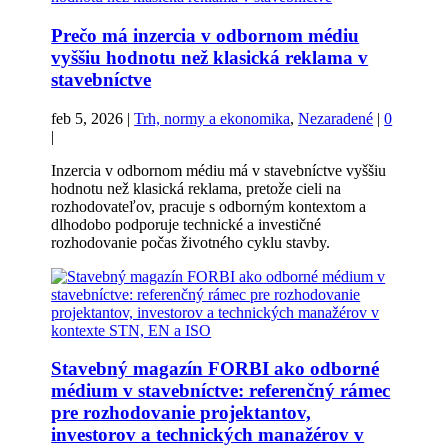
Prečo má inzercia v odbornom médiu
vyššiu hodnotu než klasická reklama v
stavebníctve
feb 5, 2026
|
Trh, normy a ekonomika
,
Nezaradené
|
0
|
Inzercia v odbornom médiu má v stavebníctve vyššiu
hodnotu než klasická reklama, pretože cieli na
rozhodovateľov, pracuje s odborným kontextom a
dlhodobo podporuje technické a investičné
rozhodovanie počas životného cyklu stavby.
Stavebný magazín FORBI ako odborné
médium v stavebníctve: referenčný rámec
pre rozhodovanie projektantov,
investorov a technických manažérov v