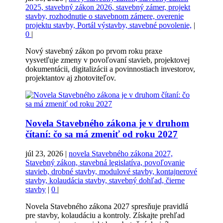
2025, stavebný zákon 2026, stavebný zámer, projekt
stavby, rozhodnutie o stavebnom zámere, overenie
projektu stavby, Portál výstavby, stavebné povolenie,
|
0
|
Nový stavebný zákon po prvom roku praxe
vysvetľuje zmeny v povoľovaní stavieb, projektovej
dokumentácii, digitalizácii a povinnostiach investorov,
projektantov aj zhotoviteľov.
Novela Stavebného zákona je v druhom
čítaní: čo sa má zmeniť od roku 2027
júl 23, 2026
|
novela Stavebného zákona 2027,
Stavebný zákon, stavebná legislatíva, povoľovanie
stavieb, drobné stavby, modulové stavby, kontajnerové
stavby, kolaudácia stavby, stavebný dohľad, čierne
stavby
|
0
|
Novela Stavebného zákona 2027 spresňuje pravidlá
pre stavby, kolaudáciu a kontroly. Získajte prehľad