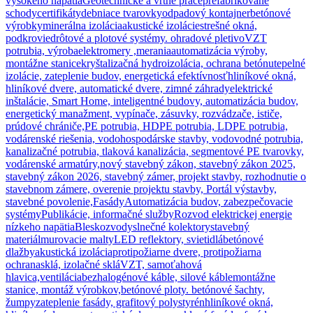
vysokého napätia
Geotechnické a vrtné práce
prefabrikované
schody
certifikáty
debniace tvarovky
odpadový kontajner
betónové
výrobky
minerálna izolácia
akustické izolácie
strešné okná,
podkrovie
drôtové a plotové systémy. ohradové pletivo
VZT
potrubia, výroba
elektromery ,merania
automatizácia výroby,
montážne stanice
kryštalizačná hydroizolácia, ochrana betónu
tepelné
izolácie, zateplenie budov, energetická efektívnosť
hliníkové okná,
hliníkové dvere, automatické dvere, zimné záhrady
elektrické
inštalácie, Smart Home, inteligentné budovy, automatizácia budov,
energetický manažment, vypínače, zásuvky, rozvádzače, ističe,
prúdové chrániče,
PE potrubia, HDPE potrubia, LDPE potrubia,
vodárenské riešenia, vodohospodárske stavby, vodovodné potrubia,
kanalizačné potrubia, tlaková kanalizácia, segmentové PE tvarovky,
vodárenské armatúry,
nový stavebný zákon, stavebný zákon 2025,
stavebný zákon 2026, stavebný zámer, projekt stavby, rozhodnutie o
stavebnom zámere, overenie projektu stavby, Portál výstavby,
stavebné povolenie,
Fasády
Automatizácia budov, zabezpečovacie
systémy
Publikácie, informačné služby
Rozvod elektrickej energie
nízkeho napätia
Bleskozvody
slnečné kolektory
stavebný
materiál
murovacie malty
LED reflektory, svietidlá
betónové
dlažby
akustická izolácia
protipožiarne dvere, protipožiarna
ochrana
sklá, izolačné sklá
VZT, samoťahová
hlavica,ventilácia
bezhalogénové káble, silové káble
montážne
stanice, montáž výrobkov,
betónové ploty. betónové šachty,
žumpy
zateplenie fasády, grafitový polystyrén
hliníkové okná,