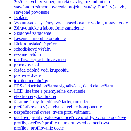
2026, stavebný zámer, projekt stavby, rozhodnutie o
stavebnom zámere, overenie projektu stavby, Portál výstavby,
stavebné povolenie,
Izolácie
Vykurovacie systémy, voda, zásobovanie vodou, úprava vody
Zdravotnícke a laboratórne zariadenie
Skladové zariadenie
Lešenie a mobilné oplotenie
Elektroinštalačné práce
schodiskové výťahy
rezanie betónu
obaľovačky, asfaltové zmesi
pracovný stôl
fasáda odolná voči krupobitiu
posuvné dvere
textílne membrány
EPS elektrická požiarna signalizácia, detekcia požiaru
LED lineárne a priemyselné osvetlenie
elektromery, kalibrácia
fasádne farby. interiérové farby, omietky
prefabrikovaná výstavba ,stavebné komponenty
bezpečnostné dvere, dvere proti vlámaniu
oceľové profily, valcované oceľové profily, zvárané oceľové
profily, oceľové profily na mieru, výrobca oceľových
profilov, profilovanie ocele