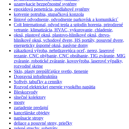
uzamykacie bezpečnostné systémy
epoxidová penetrácia, podlahové systémy
kotvenie potrubia, stupačková konzola
líniové odvodnenie, odvodnenie parkovísk a komunikáci´
Colt International, odvod tepla a splodín horenia, prirodzené
vetranie, klimatizácia, HVAC, vykurovanie, chladenie,
okná, plastové okná, plastovo-hliníkové okná, drevo-
hliníkové okná, vchodové dvere, HS portály, posuvné dvere,
energeticky úsporné okná, pasívne domy
zákazková výroba, nehrdzavejúca oceľ, nerez, laserové
rezanie, CNC ohýbanie, CNC obrábanie, TIG zváranie, MIG
zváranie, robotické zváranie, kovovýroba, laserové výpalky,
rozvodné skrine
Sklo, plasty prepúšťajúce svetlo, tienenie
Dopravná infraštruktúra
Softvér, tabuľky a cenníky
Rozvod elektrickej energie vysokého napätia
Bleskozvody
slnečné kolektory
mosty
zariadenie predajní
kancelárske objekty
napínacie stropy
deliace a posuvné steny, priečky
zelené strechy, substráty