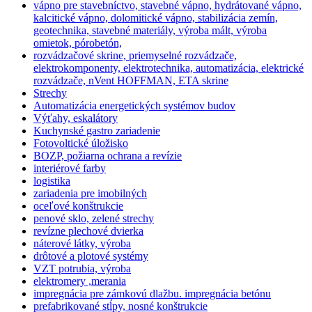
vápno pre stavebníctvo, stavebné vápno, hydrátované vápno,
kalcitické vápno, dolomitické vápno, stabilizácia zemín,
geotechnika, stavebné materiály, výroba mált, výroba
omietok, pórobetón,
rozvádzačové skrine, priemyselné rozvádzače,
elektrokomponenty, elektrotechnika, automatizácia, elektrické
rozvádzače, nVent HOFFMAN, ETA skrine
Strechy
Automatizácia energetických systémov budov
Výťahy, eskalátory
Kuchynské gastro zariadenie
Fotovoltické úložisko
BOZP, požiarna ochrana a revízie
interiérové farby
logistika
zariadenia pre imobilných
oceľové konštrukcie
penové sklo, zelené strechy
revízne plechové dvierka
náterové látky, výroba
drôtové a plotové systémy
VZT potrubia, výroba
elektromery ,merania
impregnácia pre zámkovú dlažbu. impregnácia betónu
prefabrikované stĺpy, nosné konštrukcie