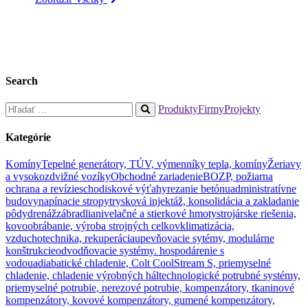
Search
Hľadať:
Produkty
Firmy
Projekty
When
autocomplete
Kategórie
results
are
Komíny
Tepelné generátory, TÚV, výmenníky tepla, komíny
Žeriavy
available
a vysokozdvižné vozíky
Obchodné zariadenie
BOZP, požiarna
use
ochrana a revízie
schodiskové výťahy
rezanie betónu
administratívne
up
budovy
napínacie stropy
trysková injektáž, konsolidácia a zakladanie
and
pôdy
drenáž
zábradlia
nivelačné a stierkové hmoty
strojárske riešenia,
down
kovoobrábanie, výroba strojných celkov
klimatizácia,
arrows
vzduchotechnika, rekuperácia
upevňovacie sytémy, modulárne
to
konštrukcie
odvodňovacie systémy. hospodárenie s
review
vodou
adiabatické chladenie, Colt CoolStream S, priemyselné
and
chladenie, chladenie výrobných hál
technologické potrubné systémy,
enter
priemyselné potrubie, nerezové potrubie, kompenzátory, tkaninové
to
kompenzátory, kovové kompenzátory, gumené kompenzátory,
go