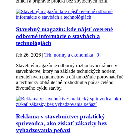
zmien a pripravte projekt bez zbytočných rizík.
Stavebný magazín: kde nájsť overené
odborné informácie o stavbách a
technológiách
feb 26, 2026
|
Trh, normy a ekonomika
|
0
|
Stavebný magazín je odborný rozhodovací rámec v
stavebníctve, ktorý na základe technických noriem,
merateľných parametrov a dát umožňuje porovnateľné
a technicky obhájiteľné rozhodnutia počas celého
životného cyklu stavby.
Reklama v stavebníctve: praktický
sprievodca, ako získať zákazky bez
vyhadzovania peňazí