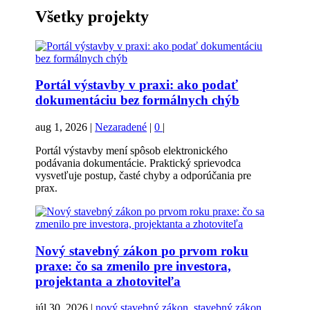
Všetky projekty
Portál výstavby v praxi: ako podať
dokumentáciu bez formálnych chýb
aug 1, 2026
|
Nezaradené
|
0
|
Portál výstavby mení spôsob elektronického
podávania dokumentácie. Praktický sprievodca
vysvetľuje postup, časté chyby a odporúčania pre
prax.
Nový stavebný zákon po prvom roku
praxe: čo sa zmenilo pre investora,
projektanta a zhotoviteľa
júl 30, 2026
|
nový stavebný zákon, stavebný zákon