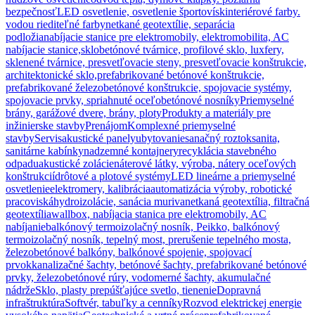
bezpečnosť
LED osvetlenie, osvetlenie športovísk
interiérové farby.
vodou riediteľné farby
netkané geotextílie, separácia
podložia
nabíjacie stanice pre elektromobily, elektromobilita, AC
nabíjacie stanice,
sklobetónové tvárnice, profilové sklo, luxfery,
sklenené tvárnice, presvetľovacie steny, presvetľovacie konštrukcie,
architektonické sklo,
prefabrikované betónové konštrukcie,
prefabrikované železobetónové konštrukcie, spojovacie systémy,
spojovacie prvky, spriahnuté oceľobetónové nosníky
Priemyselné
brány, garážové dvere, brány, ploty
Produkty a materiály pre
inžinierske stavby
Prenájom
Komplexné priemyselné
stavby
Servis
akustické panely
ubytovanie
sanačný roztok
sanita,
sanitárne kabínky
nadzemné kontajnery
recyklácia stavebného
odpadu
akustické zolácie
náterové látky, výroba, nátery oceľových
konštrukcií
drôtové a plotové systémy
LED lineárne a priemyselné
osvetlenie
elektromery, kalibrácia
automatizácia výroby, robotické
pracoviská
hydroizolácie, sanácia muriva
netkaná geotextília, filtračná
geotextília
wallbox, nabíjacia stanica pre elektromobily, AC
nabíjanie
balkónový termoizolačný nosník, Peikko, balkónový
termoizolačný nosník, tepelný most, prerušenie tepelného mosta,
železobetónové balkóny, balkónové spojenie, spojovací
prvok
kanalizačné šachty, betónové šachty, prefabrikované betónové
prvky, železobetónové rúry, vodomerné šachty, akumulačné
nádrže
Sklo, plasty prepúšťajúce svetlo, tienenie
Dopravná
infraštruktúra
Softvér, tabuľky a cenníky
Rozvod elektrickej energie