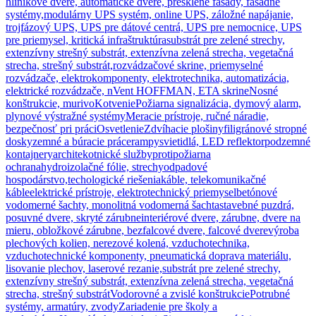
hliníkové dvere, automatické dvere, presklené fasády, fasádne
systémy,
modulárny UPS systém, online UPS, záložné napájanie,
trojfázový UPS, UPS pre dátové centrá, UPS pre nemocnice, UPS
pre priemysel, kritická infraštruktúra
substrát pre zelené strechy,
extenzívny strešný substrát, extenzívna zelená strecha, vegetačná
strecha, strešný substrát,
rozvádzačové skrine, priemyselné
rozvádzače, elektrokomponenty, elektrotechnika, automatizácia,
elektrické rozvádzače, nVent HOFFMAN, ETA skrine
Nosné
konštrukcie, murivo
Kotvenie
Požiarna signalizácia, dymový alarm,
plynové výstražné systémy
Meracie prístroje, ručné náradie,
bezpečnosť pri práci
Osvetlenie
Zdvíhacie plošiny
filigránové stropné
dosky
zemné a búracie práce
rampy
svietidlá, LED reflektor
podzemné
kontajnery
architekotnické služby
protipožiarna
ochrana
hydroizolačné fólie, strechy
odpadové
hospodárstvo,techologické riešenia
káble, telekomunikačné
káble
elektrické prístroje, elektrotechnický priemysel
betónové
vodomerné šachty, monolitná vodomerná šachta
stavebné puzdrá,
posuvné dvere, skryté zárubne
interiérové dvere, zárubne, dvere na
mieru, obložkové zárubne, bezfalcové dvere, falcové dvere
výroba
plechových kolien, nerezové kolená, vzduchotechnika,
vzduchotechnické komponenty, pneumatická doprava materiálu,
lisovanie plechov, laserové rezanie,
substrát pre zelené strechy,
extenzívny strešný substrát, extenzívna zelená strecha, vegetačná
strecha, strešný substrát
Vodorovné a zvislé konštrukcie
Potrubné
systémy, armatúry, zvody
Zariadenie pre školy a