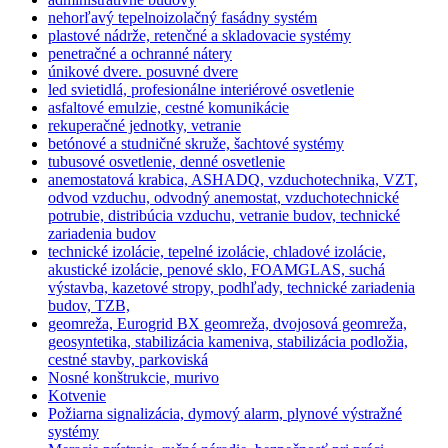
nehorľavý tepelnoizolačný fasádny systém
plastové nádrže, retenčné a skladovacie systémy
penetračné a ochranné nátery
únikové dvere. posuvné dvere
led svietidlá, profesionálne interiérové osvetlenie
asfaltové emulzie, cestné komunikácie
rekuperačné jednotky, vetranie
betónové a studničné skruže, šachtové systémy
tubusové osvetlenie, denné osvetlenie
anemostatová krabica, ASHADQ, vzduchotechnika, VZT,
odvod vzduchu, odvodný anemostat, vzduchotechnické
potrubie, distribúcia vzduchu, vetranie budov, technické
zariadenia budov
technické izolácie, tepelné izolácie, chladové izolácie,
akustické izolácie, penové sklo, FOAMGLAS, suchá
výstavba, kazetové stropy, podhľady, technické zariadenia
budov, TZB,
geomreža, Eurogrid BX geomreža, dvojosová geomreža,
geosyntetika, stabilizácia kameniva, stabilizácia podložia,
cestné stavby, parkoviská
Nosné konštrukcie, murivo
Kotvenie
Požiarna signalizácia, dymový alarm, plynové výstražné
systémy