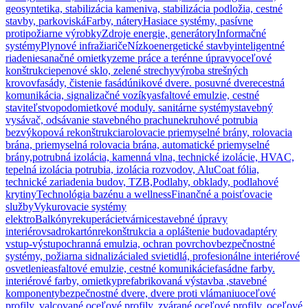
geosyntetika, stabilizácia kameniva, stabilizácia podložia, cestné
stavby, parkoviská
Farby, nátery
Hasiace systémy, pasívne
protipožiarne výrobky
Zdroje energie, generátory
Informačné
systémy
Plynové infražiariče
Nízkoenergetické stavby
inteligentné
riadenie
sanačné omietky
zeme práce a terénne úpravy
oceľové
konštrukcie
penové sklo, zelené strechy
výroba strešných
krovov
fasády, čistenie fasád
únikové dvere. posuvné dvere
cestná
komunikácia, signalizačné vozíky
asfaltové emulzie, cestné
staviteľstvo
podomietkové moduly. sanitárne systémy
stavebný
vysávač, odsávanie stavebného prachu
nekruhové potrubia
bezvýkopová rekonštrukcia
rolovacie priemyselné brány, rolovacia
brána, priemyselná rolovacia brána, automatické priemyselné
brány,
potrubná izolácia, kamenná vlna, technické izolácie, HVAC,
tepelná izolácia potrubia, izolácia rozvodov, AluCoat fólia,
technické zariadenia budov, TZB,
Podlahy, obklady, podlahové
krytiny
Technológia bazénu a wellness
Finančné a poisťovacie
služby
Vykurovacie systémy
elektro
Balkóny
rekuperácie
tvárnice
stavebné úpravy
interiérov
sadrokartón
rekonštrukcia a opláštenie budov
adaptéry
vstup-výstup
ochranná emulzia, ochran povrchov
bezpečnostné
systémy, požiarna sidnalizácia
led svietidlá, profesionálne interiérové
osvetlenie
asfaltové emulzie, cestné komunikácie
fasádne farby.
interiérové farby, omietky
prefabrikovaná výstavba ,stavebné
komponenty
bezpečnostné dvere, dvere proti vlámaniu
oceľové
profily, valcované oceľové profily, zvárané oceľové profily, oceľové