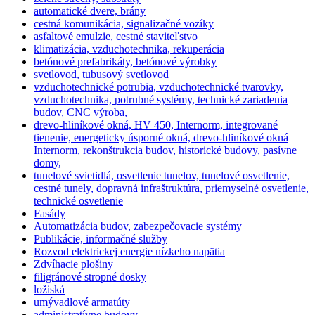
automatické dvere, brány
cestná komunikácia, signalizačné vozíky
asfaltové emulzie, cestné staviteľstvo
klimatizácia, vzduchotechnika, rekuperácia
betónové prefabrikáty, betónové výrobky
svetlovod, tubusový svetlovod
vzduchotechnické potrubia, vzduchotechnické tvarovky,
vzduchotechnika, potrubné systémy, technické zariadenia
budov, CNC výroba,
drevo-hliníkové okná, HV 450, Internorm, integrované
tienenie, energeticky úsporné okná, drevo-hliníkové okná
Internorm, rekonštrukcia budov, historické budovy, pasívne
domy,
tunelové svietidlá, osvetlenie tunelov, tunelové osvetlenie,
cestné tunely, dopravná infraštruktúra, priemyselné osvetlenie,
technické osvetlenie
Fasády
Automatizácia budov, zabezpečovacie systémy
Publikácie, informačné služby
Rozvod elektrickej energie nízkeho napätia
Zdvíhacie plošiny
filigránové stropné dosky
ložiská
umývadlové armatúty
administratívne budovy