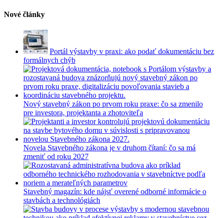
Nové články
Portál výstavby v praxi: ako podať dokumentáciu bez
formálnych chýb
Nový stavebný zákon po prvom roku praxe: čo sa zmenilo
pre investora, projektanta a zhotoviteľa
Novela Stavebného zákona je v druhom čítaní: čo sa má
zmeniť od roku 2027
Stavebný magazín: kde nájsť overené odborné informácie o
stavbách a technológiách