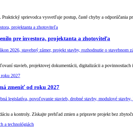
Praktický sprievodca vysvetľuje postup, časté chyby a odporúčania pr
ilo pre investora, projektanta a zhotoviteľa
on 2026, stavebný zámer, projekt stavby, rozhodnutie o stavebnom zám
ní stavieb, projektovej dokumentácii, digitalizácii a povinnostiach in
 má zmeniť od roku 2027
á legislatíva, povoľovanie stavieb, drobné stavby, modulové stavby, 
ciu a kontroly. Získajte prehľad zmien a pripravte projekt bez zbytočn