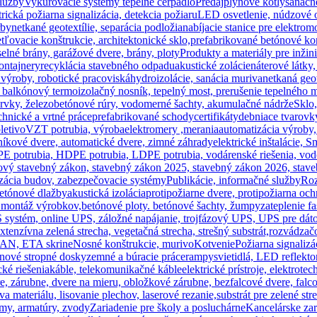
služby
Vykurovacie systémy tepelné čerpadlo
Predaj
plynové kotly
sanačn
rická požiarna signalizácia, detekcia požiaru
LED osvetlenie, núdzové o
rby
netkané geotextílie, separácia podložia
nabíjacie stanice pre elektrom
etľovacie konštrukcie, architektonické sklo,
prefabrikované betónové kon
elné brány, garážové dvere, brány, ploty
Produkty a materiály pre inžin
ontajnery
recyklácia stavebného odpadu
akustické zolácie
náterové látky
 výroby, robotické pracoviská
hydroizolácie, sanácia muriva
netkaná geote
balkónový termoizolačný nosník, tepelný most, prerušenie tepelného m
prvky, železobetónové rúry, vodomerné šachty, akumulačné nádrže
Sklo,
hnické a vrtné práce
prefabrikované schody
certifikáty
debniace tvarovk
letivo
VZT potrubia, výroba
elektromery ,merania
automatizácia výroby,
iníkové dvere, automatické dvere, zimné záhrady
elektrické inštalácie, 
PE potrubia, HDPE potrubia, LDPE potrubia, vodárenské riešenia, vod
ový stavebný zákon, stavebný zákon 2025, stavebný zákon 2026, staveb
zácia budov, zabezpečovacie systémy
Publikácie, informačné služby
Roz
etónové dlažby
akustická izolácia
protipožiarne dvere, protipožiarna och
 montáž výrobkov,
betónové ploty. betónové šachty, žumpy
zateplenie f
systém, online UPS, záložné napájanie, trojfázový UPS, UPS pre dáto
extenzívna zelená strecha, vegetačná strecha, strešný substrát,
rozvádzačo
FMAN, ETA skrine
Nosné konštrukcie, murivo
Kotvenie
Požiarna signaliz
ránové stropné dosky
zemné a búracie práce
rampy
svietidlá, LED reflekto
ké riešenia
káble, telekomunikačné káble
elektrické prístroje, elektrote
re, zárubne, dvere na mieru, obložkové zárubne, bezfalcové dvere, falc
materiálu, lisovanie plechov, laserové rezanie,
substrát pre zelené str
my, armatúry, zvody
Zariadenie pre školy a posluchárne
Kancelárske zar