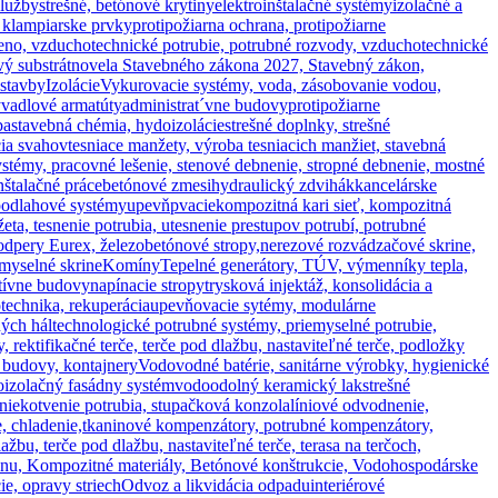
služby
strešné, betónové krytiny
elektroinštalačné systémy
izolačné a
, klampiarske prvky
protipožiarna ochrana, protipožiarne
eno, vzduchotechnické potrubie, potrubné rozvody, vzduchotechnické
vý substrát
novela Stavebného zákona 2027, Stavebný zákon,
 stavby
Izolácie
Vykurovacie systémy, voda, zásobovanie vodou,
vadlové armatúty
administrat´vne budovy
protipožiarne
ba
stavebná chémia, hydoizolácie
strešné doplnky, strešné
cia svahov
tesniace manžety, výroba tesniacich manžiet, stavebná
stémy, pracovné lešenie, stenové debnenie, stropné debnenie, mostné
nštalačné práce
betónové zmesi
hydraulický zdvihák
kancelárske
podlahové systémy
upevňpvacie
kompozitná kari sieť, kompozitná
a, tesnenie potrubia, utesnenie prestupov potrubí, potrubné
odpery Eurex, železobetónové stropy,
nerezové rozvádzačové skrine,
emyselné skrine
Komíny
Tepelné generátory, TÚV, výmenníky tepla,
atívne budovy
napínacie stropy
trysková injektáž, konsolidácia a
technika, rekuperácia
upevňovacie sytémy, modulárne
ných hál
technologické potrubné systémy, priemyselné potrubie,
, rektifikačné terče, terče pod dlažbu, nastaviteľné terče, podložky
budovy, kontajnery
Vodovodné batérie, sanitárne výrobky, hygienické
oizolačný fasádny systém
vodoodolný keramický lak
strešné
nie
kotvenie potrubia, stupačková konzola
líniové odvodnenie,
, chladenie,
tkaninové kompenzátory, potrubné kompenzátory,
lažbu, terče pod dlažbu, nastaviteľné terče, terasa na terčoch,
ónu, Kompozitné materiály, Betónové konštrukcie, Vodohospodárske
e, opravy striech
Odvoz a likvidácia odpadu
interiérové