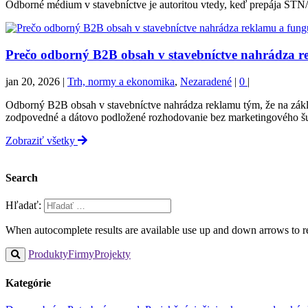
Odborné médium v stavebníctve je autoritou vtedy, keď prepája STN/
Prečo odborný B2B obsah v stavebníctve nahrádza r
jan 20, 2026
|
Trh, normy a ekonomika
,
Nezaradené
|
0
|
Odborný B2B obsah v stavebníctve nahrádza reklamu tým, že na zák
zodpovedné a dátovo podložené rozhodovanie bez marketingového 
Zobraziť všetky
Search
Hľadať:
When autocomplete results are available use up and down arrows to re
Produkty
Firmy
Projekty
Kategórie