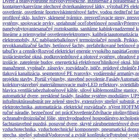
Dvere a brány
Potrubné rozvody
Projekčné, inžinierske a poradenské 
kontajnery
ka
revízne plechové dvierka
náterové látky, výroba
EPS elekt
osvetlenie, osvetlenie športovísk
interiérové farby. vodou riediteľné fa
profilové sklo, luxfery, sklenené tvárnice, presvetľovacie steny, presv
systémy, spojovacie prvky, spriahnuté oceľobetónové nosníky
Priemys
panely
ubytovanie
sanačný roztok
sanita, sanitárne kabínky
nadzemné k
lineárne a priemyselné osvetlenie
elektromery, kalibrácia
automatizácia
elektromobily, AC nabíjanie
balkónový termoizolačný nosník, Peikko, 
prvok
kanalizačné šachty, betónové šachty, prefabrikované betónové 
tabuľky a cenníky
Rozvod elektrickej energie vysokého napätia
Geotec
izolácie
strešné okná, podkrovie
drôtové a plotové systémy. ohradové p
izolácie, zateplenie budov, energetická efektívnosť
hliníkové okná, hl
manažment, vypínače, zásuvky, rozvádzače, ističe, prúdové chrániče,
tlaková kanalizácia, segmentové PE tvarovky, vodárenské armatúry,
n
projektu stavby, Portál výstavby, stavebné povolenie,
Fasády
Automati
kolektory
stavebný materiál
murovacie malty
LED reflektory, svietidlá
b
hlavica,ventilácia
bezhalogénové káble, silové káble
montážne stanice,
automatické dvere, presklené fasády, fasádne systémy,
modulárny UPS 
infraštruktúra
substrát pre zelené strechy, extenzívny strešný substrát, 
elektrotechnika, automatizácia, elektrické rozvádzače, nVent HOF
ručné náradie, bezpečnosť pri práci
Osvetlenie
Zdvíhacie plošiny
filig
ochrana
hydroizolačné fólie, strechy
odpadové hospodárstvo,techologic
šachta
stavebné puzdrá, posuvné dvere, skryté zárubne
interiérové dve
vzduchotechnika, vzduchotechnické komponenty, pneumatická doprava 
strecha, strešný substrát
Vodorovné a zvislé konštrukcie
Potrubné systé