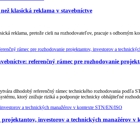
než klasická reklama v stavebníctve
sická reklama, pretože cieli na rozhodovateľov, pracuje s odborným k
bníctve: referenčný rámec pre rozhodovanie projekta
ytvára dlhodobý referenčný rámec technického rozhodovania podľa ST
ystému, ktorý znižuje riziká a podporuje technicky obhájiteľné rozhod
 projektantov, investorov a technických manažérov v