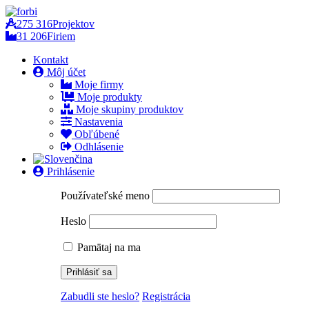
275 316
Projektov
31 206
Firiem
Kontakt
Môj účet
Moje firmy
Moje produkty
Moje skupiny produktov
Nastavenia
Obľúbené
Odhlásenie
Prihlásenie
Používateľské meno
Heslo
Pamätaj na ma
Zabudli ste heslo?
Registrácia