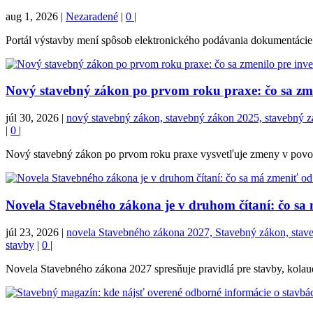
aug 1, 2026
|
Nezaradené
|
0
|
Portál výstavby mení spôsob elektronického podávania dokumentácie. 
Nový stavebný zákon po prvom roku praxe: čo sa zmen
júl 30, 2026
|
nový stavebný zákon, stavebný zákon 2025, stavebný zák
|
0
|
Nový stavebný zákon po prvom roku praxe vysvetľuje zmeny v povoľova
Novela Stavebného zákona je v druhom čítaní: čo sa
júl 23, 2026
|
novela Stavebného zákona 2027, Stavebný zákon, stavebn
stavby
|
0
|
Novela Stavebného zákona 2027 spresňuje pravidlá pre stavby, kolaudá