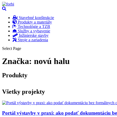
Stavebné konštrukcie
Produkty a materiály
Technológie a TZB
Služby a vybavenie
Inžinierske stavby
Stroje a zariadenia
Select Page
Značka:
novú halu
Produkty
Všetky projekty
Portál výstavby v praxi: ako podať dokumentáciu b