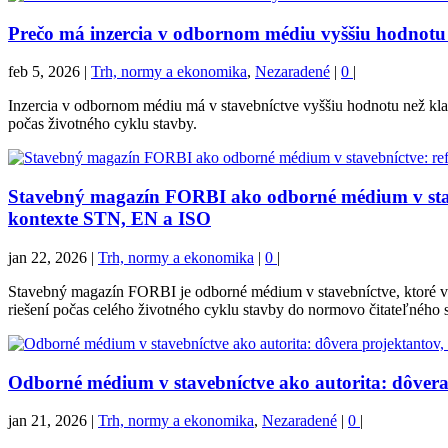
Prečo má inzercia v odbornom médiu vyššiu hodnotu 
feb 5, 2026
|
Trh, normy a ekonomika
,
Nezaradené
|
0
|
Inzercia v odbornom médiu má v stavebníctve vyššiu hodnotu než kla
počas životného cyklu stavby.
Stavebný magazín FORBI ako odborné médium v stave
kontexte STN, EN a ISO
jan 22, 2026
|
Trh, normy a ekonomika
|
0
|
Stavebný magazín FORBI je odborné médium v stavebníctve, ktoré v
riešení počas celého životného cyklu stavby do normovo čitateľného s
Odborné médium v stavebníctve ako autorita: dôvera
jan 21, 2026
|
Trh, normy a ekonomika
,
Nezaradené
|
0
|