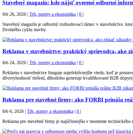
Stavebný magazín: kde nájsť overené odborné inform
feb 26, 2026
|
Trh, normy a ekonomika
|
0
|
Stavebný magazín je odborný rozhodovací rámec v stavebníctve, ktor
životného cyklu stavby.
Reklama v stavebníctve: praktický sprievodca, ako z
feb 24, 2026
|
Trh, normy a ekonomika
|
0
|
Reklama v stavebníctve funguje najefektívnejšie vtedy, keď je pos
dôveryhodnosť riešení, dlhodobo generuje kvalifikované B2B dopyty
Reklama pre stavebné firmy: ako FORBI prináša reá
feb 6, 2026
|
Trh, normy a ekonomika
|
0
|
Reklama pre stavebné firmy je najúčinnejšia v momente technického