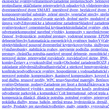
ekologické systémy
vetranie
mosty
zariadenie predajní
schody, betónové
protipožiarne sklá
čistiarne priemyselných odpadových vôd
priemyslen
dvere
interiérové dvere SMART, interiérové dvere, bezfalcové dvere, 
komponenty
strešné substráty, zelené strechy, vegetačné strechy, stre
stavebná legislatíva, povoľovanie stavieb, drobné stavby, modulové s
úprava vody
Zdravotnícke a laboratórne zariadenie
Skladové zariadeni
systémy
troskový cement
strešná krytina
elektroinštalačné systémy, elek
odvetranie
kompozitné stavebné výrobky, kompozity v stavebníctve
ge
činnosť, hydroizolácie, potrubné prestupy, vodotesné tesnenie, EPDM
debnenie
Strechy
Automatizácia energetických systémov budov
Výťahy
objekty
hliníkové posuvné dvere
strešné krytiny
kovovýroba, služby
pod
výstuž
geobunky, stabilizácia svahov, spevnenie podložia, protierózna 
prestupy, chránička potrubia,
panelové stropné debnenie, monolitické 
nerezové skrine, priemyselné rozvádzače, rozvádzačové skrine, IP66,
komíny
Žeriavy a vysokozdvižné vozíky
Obchodné zariadenie
BOZP, p
zakladanie pôdy
drenáž
zábradlia
nivelačné a stierkové hmoty
strojársk
konštrukcie
odvodňovacie systémy. hospodárenie s vodou
adiabatické
nerezové potrubie, kompenzátory, tkaninové kompenzátory, kovové 
pod dlažbu, terasové profily, WPC terasy
Stavebné materiály, Betónov
systémy
Debnenie, podpery
Zariadenie pre šport a ihriská
Škárovacie 
substráty
betónové výrobky. nosné murivo
abrazívne kouče, profesioná
odvodnenie parkovísk a komunikáci´
Colt International, odvod tepla 
kompenzácia dilatácií, dilatácie potrubia, potrubné systémy, priemysel
pokládka dlažby, terasa, balkón, strešná terasa, hydroizolácia, drenáž,
stavby, Produkty pre stavebníctvo
Betóny, malty, omietky, vyrovnáva