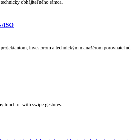
 technicky obhájiteľného rámca.
N/ISO
 projektantom, investorom a technickým manažérom porovnateľné,
by touch or with swipe gestures.