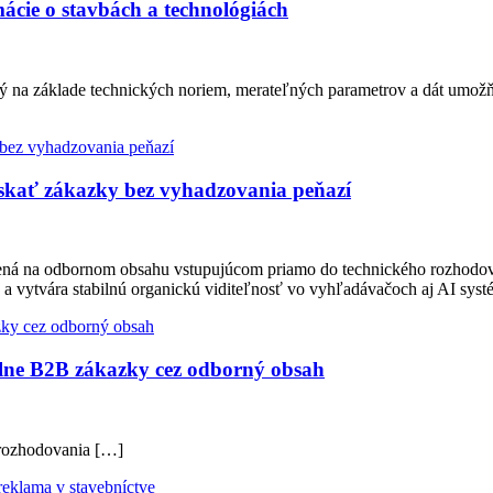
ácie o stavbách a technológiách
ý na základe technických noriem, merateľných parametrov a dát umožň
ískať zákazky bez vyhadzovania peňazí
tavená na odbornom obsahu vstupujúcom priamo do technického rozhodo
 a vytvára stabilnú organickú viditeľnosť vo vyhľadávačoch aj AI sy
lne B2B zákazky cez odborný obsah
 rozhodovania […]