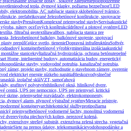
é práce
fasádne izolačné dosky , soklové zateplenie
polopodzemné
svetlenie
odvod tepla, dymové klapky. požiarna bezpečnosť
LED
obily, elektromobilita, AC nabíjacie stanice,
sklobetónové tvárnice,
štrukcie, prefabrikované železobetónové konštrukcie, spojovacie
ierske stavby
Prenájom
Komplexné priemyselné stavby
Servis
akustické
, výroba, nátery oceľových konštrukcií
drôtové a plotové systémy
LED
xtília, filtračná geotextília
wallbox, nabíjacia stanica pre
osta, železobetónové balkóny, balkónové spojenie, spojovací
 plasty prepúšťajúce svetlo, tienenie
Dopravná infraštruktúra
Softvér,
y
odpadový kontajner
betónové výrobky
minerálna izolácia
akustické
 montážne stanice
kryštalizačná hydroizolácia, ochrana betónu
tepelné
Smart Home, inteligentné budovy, automatizácia budov, energetický
ohospodárske stavby, vodovodné potrubia, kanalizačné potrubia,
ný zámer, projekt stavby, rozhodnutie o stavebnom zámere, overenie
vod elektrickej energie nízkeho napätia
Bleskozvody
slnečné
rana
sklá, izolačné sklá
VZT, samoťahová
asády, grafitový polystyrén
hliníkové okná, hliníkové dvere,
vé centrá, UPS pre nemocnice, UPS pre priemysel, kritická
vé skrine, priemyselné rozvádzače, elektrokomponenty,
ácia, dymový alarm, plynové výstražné systémy
Meracie prístroje,
r
podzemné kontajnery
architekotnické služby
protipožiarna
chnický priemysel
betónové vodomerné šachty, monolitná vodomerná
ové dvere
výroba plechových kolien, nerezové kolená,
echy, extenzívny strešný substrát, extenzívna zelená strecha, vegetačná
iadenie
Siete na prenos údajov, telekomunikácie
vodohospodárske a