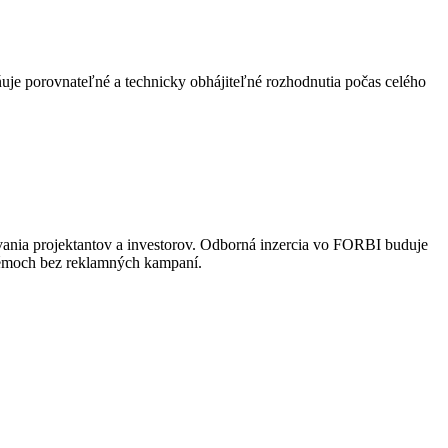
uje porovnateľné a technicky obhájiteľné rozhodnutia počas celého
vania projektantov a investorov. Odborná inzercia vo FORBI buduje
stémoch bez reklamných kampaní.