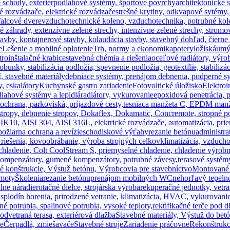
 schody, exteriér
podlahové systémy, športové povrchy
architektonické 
é rozvádzače, elektrické rozvádzače
strešné krytiny, odkvapové sytémy
falcové dvere
vzduchotechnické koleno, vzduchotechnika, potrubné kol
šné záhrady, extenzívne zelené strechy, intenzívne zelené strechy, stromo
tavby, kontajnerové stavby, kolaudácia stavby, stavebný dohľad, čierne
e
Lešenie a mobilné oplotenie
Trh, normy a ekonomika
potery
ložiská
umý
troinštalačné krabice
stavebná chémia a riešenia
oceľové radiátory, výro
obunky, stabilizácia podložia, spevnenie podložia, geotextílie, stabilizá
, stavebné materiály
debniace systémy, prenájom debnenia, podperné sy
, eskalátory
Kuchynské gastro zariadenie
Fotovoltické úložisko
Elektroi
lahové systémy a lepidlá
radiátory, vykurovanie
epoxidová penetrácia, 
ochrana, parkoviská, príjazdové cesty,
tesniaca manžeta C, EPDM manžet
stropy, debnenie stropov, Dokaflex, Dokamatic, Concremote, stropné p
 IK10, AISI 304, AISI 316L, elektrické rozvádzače, automatizácia, pri
ožiarna ochrana a revízie
schodiskové výťahy
rezanie betónu
administr
e riešenia, kovoobrábanie, výroba strojných celkov
klimatizácia, vzducho
 chladenie, Colt CoolStream S, priemyselné chladenie, chladenie výrob
kompenzátory, gumené kompenzátory, potrubné závesy,
terasové systémy
é konštrukcie, Výstuž betónu, Výrobcovia pre stavebníctvo
Montované 
hmoty
Školenia
rezanie betónu
prenájom mobilných WC
nehorľavý tepeln
lne náradie
rotačné dielce, strojárska výroba
rekuperačné jednotky, vetra
a splodín horenia, prirodzené vetranie, klimatizácia, HVAC, vykurovanie
né potrubia, spalinové potrubia, vysoké teploty,
rektifikačné terče pod d
 odvetraná terasa, exteriérová dlažba
Stavebné materiály, Výstuž do bet
če
Čerpadlá, zmiešavače
Stavebné stroje
Zariadenie práčovne
Rekonštrukci