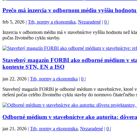
Prečo má inzercia v odbornom médiu vyššiu hodnotu 
feb 5, 2026
|
Trh, normy a ekonomika
,
Nezaradené
|
0
|
Inzercia v odbornom médiu má v stavebníctve vyššiu hodnotu než kla
počas životného cyklu stavby.
Stavebný magazín FORBI ako odborné médium v stave
kontexte STN, EN a ISO
jan 22, 2026
|
Trh, normy a ekonomika
|
0
|
Stavebný magazín FORBI je odborné médium v stavebníctve, ktoré v
riešení počas celého životného cyklu stavby do normovo čitateľného s
Odborné médium v stavebníctve ako autorita: dôvera
jan 21, 2026
|
Trh, normy a ekonomika
,
Nezaradené
|
0
|