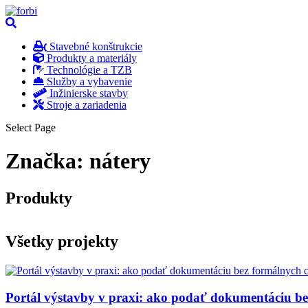
Stavebné konštrukcie
Produkty a materiály
Technológie a TZB
Služby a vybavenie
Inžinierske stavby
Stroje a zariadenia
Select Page
Značka:
nátery
Produkty
Všetky projekty
Portál výstavby v praxi: ako podať dokumentáciu b