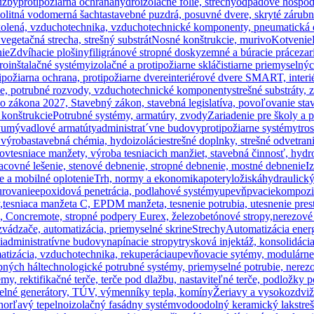
lužby
protipožiarna ochrana
hydroizolačné fólie, strechy
odpadové hospodá
olitná vodomerná šachta
stavebné puzdrá, posuvné dvere, skryté zárub
olená, vzduchotechnika, vzduchotechnické komponenty, pneumatická dop
 vegetačná strecha, strešný substrát
Nosné konštrukcie, murivo
Kotvenie
nie
Zdvíhacie plošiny
filigránové stropné dosky
zemné a búracie práce
zar
troinštalačné systémy
izolačné a protipožiarne sklá
čistiarne priemyseln
ipožiarna ochrana, protipožiarne dvere
interiérové dvere SMART, interié
ie, potrubné rozvody, vzduchotechnické komponenty
strešné substráty, 
 zákona 2027, Stavebný zákon, stavebná legislatíva, povoľovanie stav
 konštrukcie
Potrubné systémy, armatúry, zvody
Zariadenie pre školy a 
y
umývadlové armatúty
administrat´vne budovy
protipožiarne systémy
tro
 výroba
stavebná chémia, hydoizolácie
strešné doplnky, strešné odvetran
hov
tesniace manžety, výroba tesniacich manžiet, stavebná činnosť, hyd
acovné lešenie, stenové debnenie, stropné debnenie, mostné debnenie
I
e a mobilné oplotenie
Trh, normy a ekonomika
potery
ložiská
hydraulick
urovanie
epoxidová penetrácia, podlahové systémy
upevňpvacie
kompozit
,
tesniaca manžeta C, EPDM manžeta, tesnenie potrubia, utesnenie prest
c, Concremote, stropné podpery Eurex, železobetónové stropy,
nerezové
zvádzače, automatizácia, priemyselné skrine
Strechy
Automatizácia ener
i
administratívne budovy
napínacie stropy
trysková injektáž, konsolidáci
atizácia, vzduchotechnika, rekuperácia
upevňovacie sytémy, modulárne
bných hál
technologické potrubné systémy, priemyselné potrubie, nere
émy, rektifikačné terče, terče pod dlažbu, nastaviteľné terče, podložky 
elné generátory, TÚV, výmenníky tepla, komíny
Žeriavy a vysokozdvi
horľavý tepelnoizolačný fasádny systém
vodoodolný keramický lak
stre