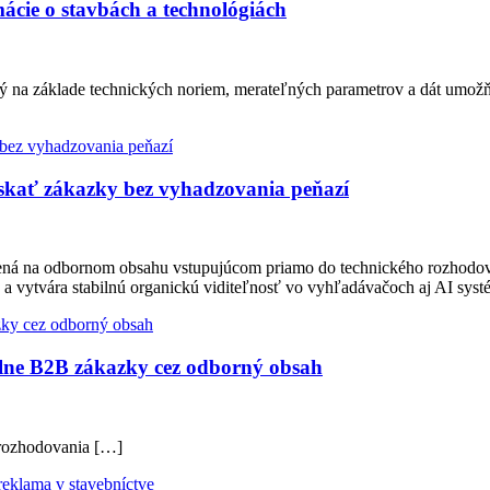
ácie o stavbách a technológiách
ý na základe technických noriem, merateľných parametrov a dát umožň
ískať zákazky bez vyhadzovania peňazí
tavená na odbornom obsahu vstupujúcom priamo do technického rozhodo
 a vytvára stabilnú organickú viditeľnosť vo vyhľadávačoch aj AI sy
lne B2B zákazky cez odborný obsah
 rozhodovania […]