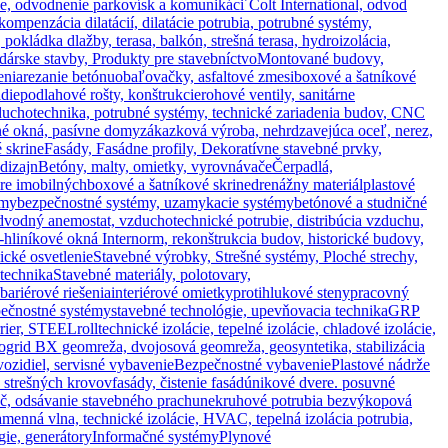
ie, odvodnenie parkovísk a komunikáci´
Colt International, odvod
mpenzácia dilatácií, dilatácie potrubia, potrubné systémy,
, pokládka dlažby, terasa, balkón, strešná terasa, hydroizolácia,
árske stavby, Produkty pre stavebníctvo
Montované budovy,
enia
rezanie betónu
obaľovačky, asfaltové zmesi
boxové a šatníkové
die
podlahové rošty, konštrukcie
rohové ventily, sanitárne
duchotechnika, potrubné systémy, technické zariadenia budov, CNC
rné okná, pasívne domy
zákazková výroba, nehrdzavejúca oceľ, nerez,
 skrine
Fasády, Fasádne profily, Dekoratívne stavebné prvky,
dizajn
Betóny, malty, omietky, vyrovnávače
Čerpadlá,
pre imobilných
boxové a šatníkové skrine
drenážny materiál
plastové
émy
bezpečnostné systémy, uzamykacie systémy
betónové a studničné
dný anemostat, vzduchotechnické potrubie, distribúcia vzduchu,
-hliníkové okná Internorm, rekonštrukcia budov, historické budovy,
nické osvetlenie
Stavebné výrobky, Strešné systémy, Ploché strechy,
 technika
Stavebné materiály, polotovary,
bariérové riešenia
interiérové omietky
protihlukové steny
pracovný
ečnostné systémy
stavebné technológie, upevňovacia technika
GRP
rier, STEELroll
technické izolácie, tepelné izolácie, chladové izolácie,
grid BX geomreža, dvojosová geomreža, geosyntetika, stabilizácia
ozidiel, servisné vybavenie
Bezpečnostné vybavenie
Plastové nádrže
 strešných krovov
fasády, čistenie fasád
únikové dvere. posuvné
č, odsávanie stavebného prachu
nekruhové potrubia bezvýkopová
amenná vlna, technické izolácie, HVAC, tepelná izolácia potrubia,
gie, generátory
Informačné systémy
Plynové