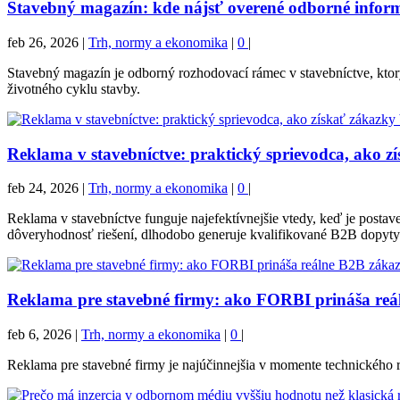
Stavebný magazín: kde nájsť overené odborné inform
feb 26, 2026
|
Trh, normy a ekonomika
|
0
|
Stavebný magazín je odborný rozhodovací rámec v stavebníctve, ktor
životného cyklu stavby.
Reklama v stavebníctve: praktický sprievodca, ako z
feb 24, 2026
|
Trh, normy a ekonomika
|
0
|
Reklama v stavebníctve funguje najefektívnejšie vtedy, keď je pos
dôveryhodnosť riešení, dlhodobo generuje kvalifikované B2B dopyty
Reklama pre stavebné firmy: ako FORBI prináša reá
feb 6, 2026
|
Trh, normy a ekonomika
|
0
|
Reklama pre stavebné firmy je najúčinnejšia v momente technického