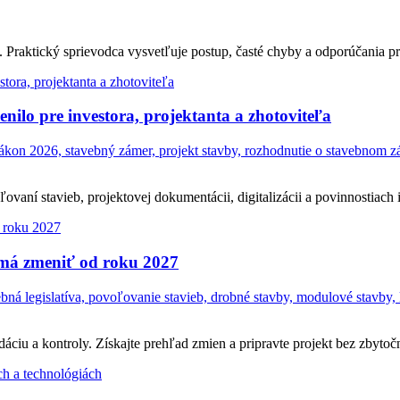
Praktický sprievodca vysvetľuje postup, časté chyby a odporúčania pr
ilo pre investora, projektanta a zhotoviteľa
on 2026, stavebný zámer, projekt stavby, rozhodnutie o stavebnom zám
ní stavieb, projektovej dokumentácii, digitalizácii a povinnostiach in
 má zmeniť od roku 2027
á legislatíva, povoľovanie stavieb, drobné stavby, modulové stavby, 
ciu a kontroly. Získajte prehľad zmien a pripravte projekt bez zbytočn