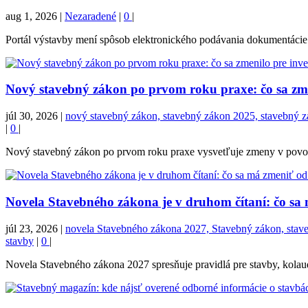
aug 1, 2026
|
Nezaradené
|
0
|
Portál výstavby mení spôsob elektronického podávania dokumentácie. 
Nový stavebný zákon po prvom roku praxe: čo sa zmen
júl 30, 2026
|
nový stavebný zákon, stavebný zákon 2025, stavebný zák
|
0
|
Nový stavebný zákon po prvom roku praxe vysvetľuje zmeny v povoľova
Novela Stavebného zákona je v druhom čítaní: čo sa
júl 23, 2026
|
novela Stavebného zákona 2027, Stavebný zákon, stavebn
stavby
|
0
|
Novela Stavebného zákona 2027 spresňuje pravidlá pre stavby, kolaudá