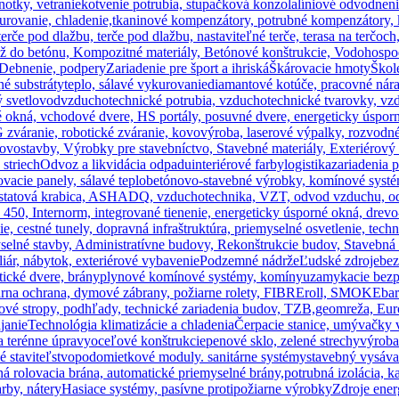
notky, vetranie
kotvenie potrubia, stupačková konzola
líniové odvodnen
urovanie, chladenie,
tkaninové kompenzátory, potrubné kompenzátory, ko
terče pod dlažbu, terče pod dlažbu, nastaviteľné terče, terasa na terčoch
už do betónu, Kompozitné materiály, Betónové konštrukcie, Vodohospod
Debnenie, podpery
Zariadenie pre šport a ihriská
Škárovacie hmoty
Škol
né substráty
teplo, sálavé vykurovanie
diamantové kotúče, pracovné nára
ý svetlovod
vzduchotechnické potrubia, vzduchotechnické tvarovky, vz
vé okná, vchodové dvere, HS portály, posuvné dvere, energeticky úspo
váranie, robotické zváranie, kovovýroba, laserové výpalky, rozvodné
vostavby, Výrobky pre stavebníctvo, Stavebné materiály, Exteriérový 
striech
Odvoz a likvidácia odpadu
interiérové farby
logistika
zariadenia 
vacie panely, sálavé teplo
betónovo-stavebné výrobky, komínové syst
tatová krabica, ASHADQ, vzduchotechnika, VZT, odvod vzduchu, odvo
450, Internorm, integrované tienenie, energeticky úsporné okná, drevo
nie, cestné tunely, dopravná infraštruktúra, priemyselné osvetlenie, tech
myselné stavby, Administratívne budovy, Rekonštrukcie budov, Stavebná
iár, nábytok, exteriérové vybavenie
Podzemné nádrže
Ľudské zdroje
bez
ické dvere, brány
plynové komínové systémy, komíny
uzamykacie bezp
iarna ochrana, dymové zábrany, požiarne rolety, FIBREroll, SMOKEbar
vé stropy, podhľady, technické zariadenia budov, TZB,
geomreža, Euro
janie
Technológia klimatizácie a chladenia
Čerpacie stanice, umývačky v
a terénne úpravy
oceľové konštrukcie
penové sklo, zelené strechy
výroba
é staviteľstvo
podomietkové moduly. sanitárne systémy
stavebný vysáva
ná rolovacia brána, automatické priemyselné brány,
potrubná izolácia, k
rby, nátery
Hasiace systémy, pasívne protipožiarne výrobky
Zdroje ener