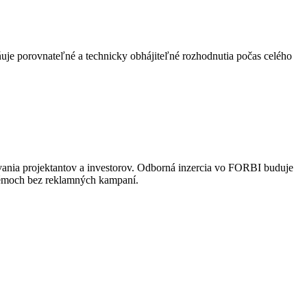
uje porovnateľné a technicky obhájiteľné rozhodnutia počas celého
vania projektantov a investorov. Odborná inzercia vo FORBI buduje
stémoch bez reklamných kampaní.