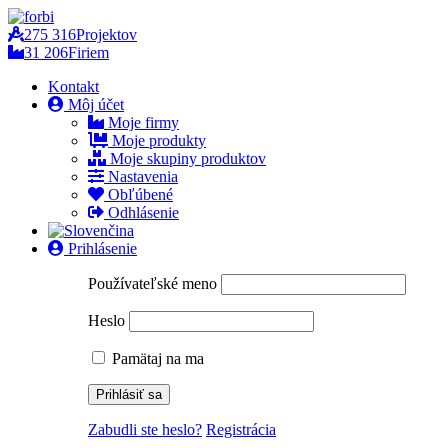
275 316
Projektov
31 206
Firiem
Kontakt
Môj účet
Moje firmy
Moje produkty
Moje skupiny produktov
Nastavenia
Obľúbené
Odhlásenie
Prihlásenie
Používateľské meno
Heslo
Pamätaj na ma
Zabudli ste heslo?
Registrácia