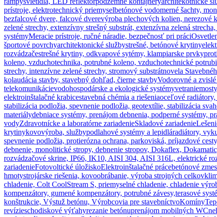
rampy
svietidlá, LED reflektor
podzemné kontajnery
architekotnické s
prístroje, elektrotechnický priemysel
betónové vodomerné šachty, mon
bezfalcové dvere, falcové dvere
výroba plechových kolien, nerezové k
zelené strechy, extenzívny strešný substrát, extenzívna zelená strecha,
systémy
Meracie prístroje, ručné náradie, bezpečnosť pri práci
Osvetle
športové povrchy
architektonické služby
strešné, betónové krytiny
elek
rozvádzače
strešné krytiny, odkvapové sytémy, klampiarske prvky
prot
koleno, vzduchotechnika, potrubné koleno, vzduchotechnické potrub
strechy, intenzívne zelené strechy, stromový substrát
novela Stavebného
kolaudácia stavby, stavebný dohľad, čierne stavby
Vodorovné a zvislé
telekomunikácie
vodohospodárske a ekologické systémy
vetranie
most
elektroinštalačné krabice
stavebná chémia a riešenia
oceľové radiátory,
stabilizácia podložia, spevnenie podložia, geotextílie, stabilizácia sva
materiály
debniace systémy, prenájom debnenia, podperné systémy, pr
vody
Zdravotnícke a laboratórne zariadenie
Skladové zariadenie
Lešeni
krytiny
kovovýroba, služby
podlahové systémy a lepidlá
radiátory, vyk
spevnenie podložia, protierózna ochrana, parkoviská, príjazdové cesty
debnenie, monolitické stropy, debnenie stropov, Dokaflex, Dokamati
rozvádzačové skrine, IP66, IK10, AISI 304, AISI 316L, elektrické ro
zariadenie
Fotovoltické úložisko
Elektroinštalačné práce
betónové zmes
hmoty
strojárske riešenia, kovoobrábanie, výroba strojných celkov
klim
chladenie, Colt CoolStream S, priemyselné chladenie, chladenie výro
kompenzátory, gumené kompenzátory, potrubné závesy,
terasové syst
konštrukcie, Výstuž betónu, Výrobcovia pre stavebníctvo
Komíny
Tep
revízie
schodiskové výťahy
rezanie betónu
prenájom mobilných WC
ne