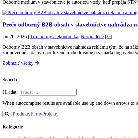
Odborné médium v stavebníctve je autoritou vtedy, keď prepája STN/
Prečo odborný B2B obsah v stavebníctve nahrádza r
jan 20, 2026
|
Trh, normy a ekonomika
,
Nezaradené
|
0
|
Odborný B2B obsah v stavebníctve nahrádza reklamu tým, že na zák
zodpovedné a dátovo podložené rozhodovanie bez marketingového 
Zobraziť všetky
Search
Hľadať:
When autocomplete results are available use up and down arrows to re
Produkty
Firmy
Projekty
Kategórie