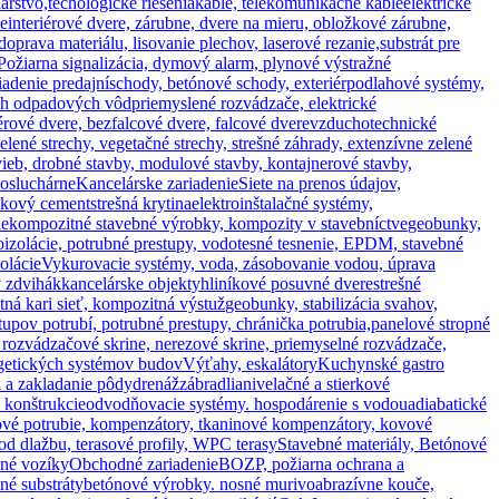
rstvo,techologické riešenia
káble, telekomunikačné káble
elektrické
ne
interiérové dvere, zárubne, dvere na mieru, obložkové zárubne,
rava materiálu, lisovanie plechov, laserové rezanie,
substrát pre
Požiarna signalizácia, dymový alarm, plynové výstražné
iadenie predajní
schody, betónové schody, exteriér
podlahové systémy,
ých odpadových vôd
priemyslené rozvádzače, elektrické
rové dvere, bezfalcové dvere, falcové dvere
vzduchotechnické
zelené strechy, vegetačné strechy, strešné záhrady, extenzívne zelené
ieb, drobné stavby, modulové stavby, kontajnerové stavby,
posluchárne
Kancelárske zariadenie
Siete na prenos údajov,
skový cement
strešná krytina
elektroinštalačné systémy,
ie
kompozitné stavebné výrobky, kompozity v stavebníctve
geobunky,
roizolácie, potrubné prestupy, vodotesné tesnenie, EPDM, stavebné
zolácie
Vykurovacie systémy, voda, zásobovanie vodou, úprava
ý zdvihák
kancelárske objekty
hliníkové posuvné dvere
strešné
ná kari sieť, kompozitná výstuž
geobunky, stabilizácia svahov,
upov potrubí, potrubné prestupy, chránička potrubia,
panelové stropné
 rozvádzačové skrine, nerezové skrine, priemyselné rozvádzače,
getických systémov budov
Výťahy, eskalátory
Kuchynské gastro
a a zakladanie pôdy
drenáž
zábradlia
nivelačné a stierkové
 konštrukcie
odvodňovacie systémy. hospodárenie s vodou
adiabatické
zové potrubie, kompenzátory, tkaninové kompenzátory, kovové
pod dlažbu, terasové profily, WPC terasy
Stavebné materiály, Betónové
žné vozíky
Obchodné zariadenie
BOZP, požiarna ochrana a
šné substráty
betónové výrobky. nosné murivo
abrazívne kouče,