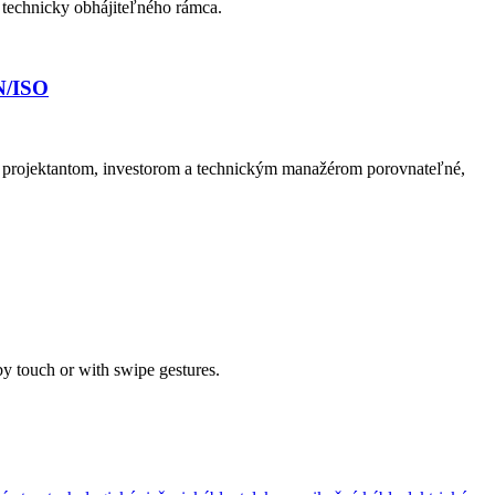
 technicky obhájiteľného rámca.
N/ISO
 projektantom, investorom a technickým manažérom porovnateľné,
by touch or with swipe gestures.