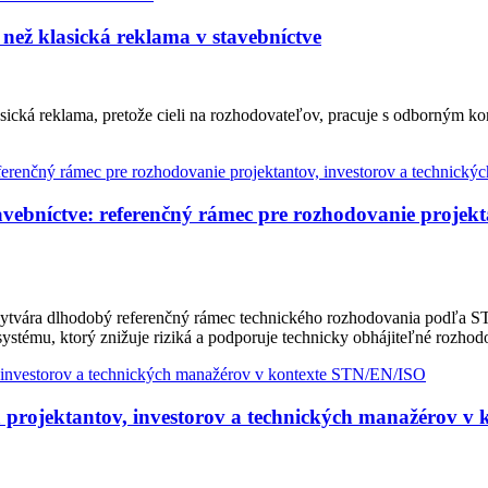
než klasická reklama v stavebníctve
sická reklama, pretože cieli na rozhodovateľov, pracuje s odborným k
bníctve: referenčný rámec pre rozhodovanie projekta
ytvára dlhodobý referenčný rámec technického rozhodovania podľa ST
ystému, ktorý znižuje riziká a podporuje technicky obhájiteľné rozhod
 projektantov, investorov a technických manažérov v