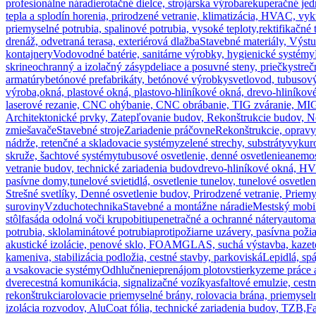
profesionálne náradie
rotačné dielce, strojárska výroba
rekuperačné jed
tepla a splodín horenia, prirodzené vetranie, klimatizácia, HVAC, vyk
priemyselné potrubia, spalinové potrubia, vysoké teploty,
rektifikačné 
drenáž, odvetraná terasa, exteriérová dlažba
Stavebné materiály, Výst
kontajnery
Vodovodné batérie, sanitárne výrobky, hygienické systémy
skrine
ochranný a izolačný zásyp
deliace a posuvné steny, priečky
streč
armatúry
betónové prefabrikáty, betónové výrobky
svetlovod, tubusov
výroba,
okná, plastové okná, plastovo-hliníkové okná, drevo-hliníko
laserové rezanie, CNC ohýbanie, CNC obrábanie, TIG zváranie, MIG z
Architektonické prvky, Zatepľovanie budov, Rekonštrukcie budov, No
zmiešavače
Stavebné stroje
Zariadenie práčovne
Rekonštrukcie, opravy 
nádrže, retenčné a skladovacie systémy
zelené strechy, substráty
vykuro
skruže, šachtové systémy
tubusové osvetlenie, denné osvetlenie
anemos
vetranie budov, technické zariadenia budov
drevo-hliníkové okná, HV 
pasívne domy,
tunelové svietidlá, osvetlenie tunelov, tunelové osvetle
Strešné svetlíky, Denné osvetlenie budov, Prirodzené vetranie, Prie
suroviny
Vzduchotechnika
Stavebné a montážne náradie
Mestský mobil
stôl
fasáda odolná voči krupobitiu
penetračné a ochranné nátery
automat
potrubia, sklolaminátové potrubia
protipožiarne uzávery, pasívna pož
akustické izolácie, penové sklo, FOAMGLAS, suchá výstavba, kazeto
kameniva, stabilizácia podložia, cestné stavby, parkoviská
Lepidlá, spá
a vsakovacie systémy
Odhlučnenie
prenájom plotov
stierky
zeme práce 
dvere
cestná komunikácia, signalizačné vozíky
asfaltové emulzie, cestn
rekonštrukcia
rolovacie priemyselné brány, rolovacia brána, priemysel
izolácia rozvodov, AluCoat fólia, technické zariadenia budov, TZB,
Fa