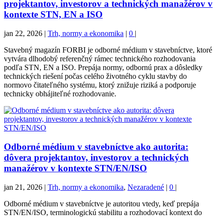
projektantov, investorov a technických manažérov v
kontexte STN, EN a ISO
jan 22, 2026
|
Trh, normy a ekonomika
|
0
|
Stavebný magazín FORBI je odborné médium v stavebníctve, ktoré
vytvára dlhodobý referenčný rámec technického rozhodovania
podľa STN, EN a ISO. Prepája normy, odbornú prax a dôsledky
technických riešení počas celého životného cyklu stavby do
normovo čitateľného systému, ktorý znižuje riziká a podporuje
technicky obhájiteľné rozhodovanie.
Odborné médium v stavebníctve ako autorita:
dôvera projektantov, investorov a technických
manažérov v kontexte STN/EN/ISO
jan 21, 2026
|
Trh, normy a ekonomika
,
Nezaradené
|
0
|
Odborné médium v stavebníctve je autoritou vtedy, keď prepája
STN/EN/ISO, terminologickú stabilitu a rozhodovací kontext do