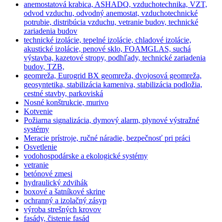
anemostatová krabica, ASHADQ, vzduchotechnika, VZT,
odvod vzduchu, odvodný anemostat, vzduchotechnické
potrubie, distribúcia vzduchu, vetranie budov, technické
zariadenia budov
technické izolácie, tepelné izolácie, chladové izolácie,
akustické izolácie, penové sklo, FOAMGLAS, suchá
výstavba, kazetové stropy, podhľady, technické zariadenia
budov, TZB,
geomreža, Eurogrid BX geomreža, dvojosová geomreža,
geosyntetika, stabilizácia kameniva, stabilizácia podložia,
cestné stavby, parkoviská
Nosné konštrukcie, murivo
Kotvenie
Požiarna signalizácia, dymový alarm, plynové výstražné
systémy
Meracie prístroje, ručné náradie, bezpečnosť pri práci
Osvetlenie
vodohospodárske a ekologické systémy
vetranie
betónové zmesi
hydraulický zdvihák
boxové a šatníkové skrine
ochranný a izolačný zásyp
výroba strešných krovov
fasády, čistenie fasád