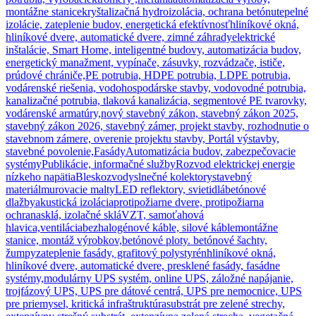
montážne stanice
kryštalizačná hydroizolácia, ochrana betónu
tepelné
izolácie, zateplenie budov, energetická efektívnosť
hliníkové okná,
hliníkové dvere, automatické dvere, zimné záhrady
elektrické
inštalácie, Smart Home, inteligentné budovy, automatizácia budov,
energetický manažment, vypínače, zásuvky, rozvádzače, ističe,
prúdové chrániče,
PE potrubia, HDPE potrubia, LDPE potrubia,
vodárenské riešenia, vodohospodárske stavby, vodovodné potrubia,
kanalizačné potrubia, tlaková kanalizácia, segmentové PE tvarovky,
vodárenské armatúry,
nový stavebný zákon, stavebný zákon 2025,
stavebný zákon 2026, stavebný zámer, projekt stavby, rozhodnutie o
stavebnom zámere, overenie projektu stavby, Portál výstavby,
stavebné povolenie,
Fasády
Automatizácia budov, zabezpečovacie
systémy
Publikácie, informačné služby
Rozvod elektrickej energie
nízkeho napätia
Bleskozvody
slnečné kolektory
stavebný
materiál
murovacie malty
LED reflektory, svietidlá
betónové
dlažby
akustická izolácia
protipožiarne dvere, protipožiarna
ochrana
sklá, izolačné sklá
VZT, samoťahová
hlavica,ventilácia
bezhalogénové káble, silové káble
montážne
stanice, montáž výrobkov,
betónové ploty. betónové šachty,
žumpy
zateplenie fasády, grafitový polystyrén
hliníkové okná,
hliníkové dvere, automatické dvere, presklené fasády, fasádne
systémy,
modulárny UPS systém, online UPS, záložné napájanie,
trojfázový UPS, UPS pre dátové centrá, UPS pre nemocnice, UPS
pre priemysel, kritická infraštruktúra
substrát pre zelené strechy,