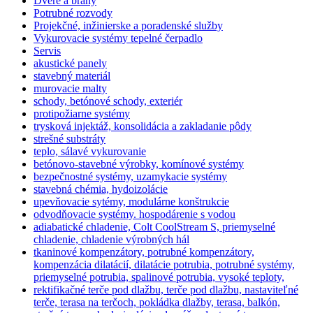
Dvere a brány
Potrubné rozvody
Projekčné, inžinierske a poradenské služby
Vykurovacie systémy tepelné čerpadlo
Servis
akustické panely
stavebný materiál
murovacie malty
schody, betónové schody, exteriér
protipožiarne systémy
trysková injektáž, konsolidácia a zakladanie pôdy
strešné substráty
teplo, sálavé vykurovanie
betónovo-stavebné výrobky, komínové systémy
bezpečnostné systémy, uzamykacie systémy
stavebná chémia, hydoizolácie
upevňovacie sytémy, modulárne konštrukcie
odvodňovacie systémy. hospodárenie s vodou
adiabatické chladenie, Colt CoolStream S, priemyselné
chladenie, chladenie výrobných hál
tkaninové kompenzátory, potrubné kompenzátory,
kompenzácia dilatácií, dilatácie potrubia, potrubné systémy,
priemyselné potrubia, spalinové potrubia, vysoké teploty,
rektifikačné terče pod dlažbu, terče pod dlažbu, nastaviteľné
terče, terasa na terčoch, pokládka dlažby, terasa, balkón,