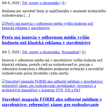
feb 6, 2026
|
Trh, normy a ekonomika
|
0
|
Reklama pre stavebné firmy je najúčinnejšia v momente technického
rozhodovania […]
Prečo má inzercia v odbornom médiu vyššiu
hodnotu než klasická reklama v stavebníctve
feb 5, 2026
|
Trh, normy a ekonomika
,
Nezaradené
|
0
|
Inzercia v odbornom médiu má v stavebníctve vyššiu hodnotu než
klasická reklama, pretože cieli na rozhodovateľov, pracuje s
odborným kontextom a dlhodobo podporuje technické a investičné
rozhodovanie počas životného cyklu stavby.
Stavebný magazín FORBI ako odborné médium v
stavebníctve: referenčný rámec pre rozhodovanie