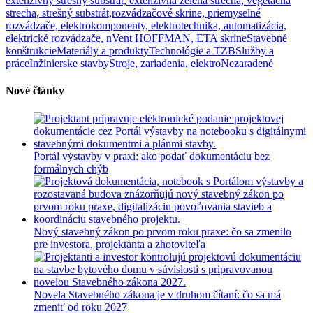
extenzívny strešný substrát, extenzívna zelená strecha, vegetačná
strecha, strešný substrát,
rozvádzačové skrine, priemyselné
rozvádzače, elektrokomponenty, elektrotechnika, automatizácia,
elektrické rozvádzače, nVent HOFFMAN, ETA skrine
Stavebné
konštrukcie
Materiály a produkty
Technológie a TZB
Služby a
práce
Inžinierske stavby
Stroje, zariadenia, elektro
Nezaradené
Nové články
Portál výstavby v praxi: ako podať dokumentáciu bez
formálnych chýb
Nový stavebný zákon po prvom roku praxe: čo sa zmenilo
pre investora, projektanta a zhotoviteľa
Novela Stavebného zákona je v druhom čítaní: čo sa má
zmeniť od roku 2027