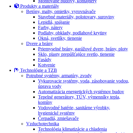
Montované budovy, kontajnery
Produkty a materiály
Betóny, malty, omietky, vyrovnávače
Stavebné materiály, polotovary, suroviny
Lepidlá, spájanie
Farby, nátery
Podlahy, obklady, podlahové krytiny
Okná, svetlíky, tienenie
Dvere a brány
Priemyselné brány, garážové dvere, brány, ploty
Sklo, plasty prepúšťajúce svetlo, tienenie
Fasády
Kotvenie
Technológie a TZB
Potrubné systémy, armatúry, zvody
Vykurovacie systémy, voda, zásobovanie vodou,
úprava vody
Automatizácia energetických systémov budov
Tepelné generátory, TÚV, výmenníky tepla,
komíny
Vodovodné batérie, sanitárne výrobky,
hygienické systémy
Čerpadlá, zmiešavače
Vzduchotechnika
Technológia klimatizácie a chladenia