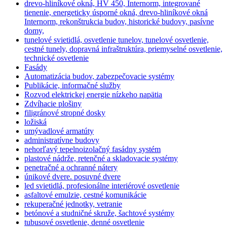
drevo-hliníkové okná, HV 450, Internorm, integrované
tienenie, energeticky úsporné okná, drevo-hliníkové okná
Internorm, rekonštrukcia budov, historické budovy, pasívne
domy,
tunelové svietidlá, osvetlenie tunelov, tunelové osvetlenie,
cestné tunely, dopravná infraštruktúra, priemyselné osvetlenie,
technické osvetlenie
Fasády
Automatizácia budov, zabezpečovacie systémy
Publikácie, informačné služby
Rozvod elektrickej energie nízkeho napätia
Zdvíhacie plošiny
filigránové stropné dosky
ložiská
umývadlové armatúty
administratívne budovy
nehorľavý tepelnoizolačný fasádny systém
plastové nádrže, retenčné a skladovacie systémy
penetračné a ochranné nátery
únikové dvere. posuvné dvere
led svietidlá, profesionálne interiérové osvetlenie
asfaltové emulzie, cestné komunikácie
rekuperačné jednotky, vetranie
betónové a studničné skruže, šachtové systémy
tubusové osvetlenie, denné osvetlenie