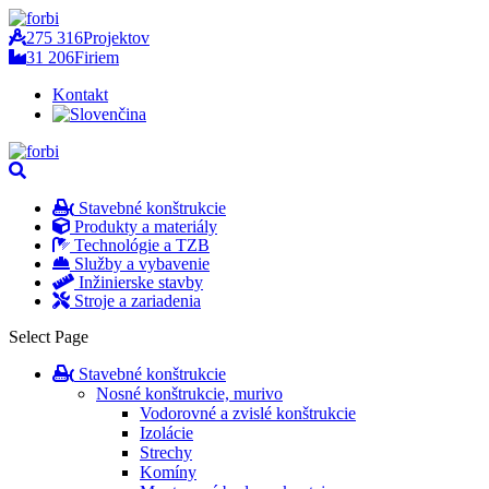
275 316
Projektov
31 206
Firiem
Kontakt
Stavebné konštrukcie
Produkty a materiály
Technológie a TZB
Služby a vybavenie
Inžinierske stavby
Stroje a zariadenia
Select Page
Stavebné konštrukcie
Nosné konštrukcie, murivo
Vodorovné a zvislé konštrukcie
Izolácie
Strechy
Komíny