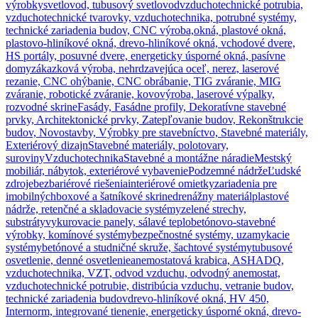
výrobky
svetlovod, tubusový svetlovod
vzduchotechnické potrubia,
vzduchotechnické tvarovky, vzduchotechnika, potrubné systémy,
technické zariadenia budov, CNC výroba,
okná, plastové okná,
plastovo-hliníkové okná, drevo-hliníkové okná, vchodové dvere,
HS portály, posuvné dvere, energeticky úsporné okná, pasívne
domy
zákazková výroba, nehrdzavejúca oceľ, nerez, laserové
rezanie, CNC ohýbanie, CNC obrábanie, TIG zváranie, MIG
zváranie, robotické zváranie, kovovýroba, laserové výpalky,
rozvodné skrine
Fasády, Fasádne profily, Dekoratívne stavebné
prvky, Architektonické prvky, Zatepľovanie budov, Rekonštrukcie
budov, Novostavby, Výrobky pre stavebníctvo, Stavebné materiály,
Exteriérový dizajn
Stavebné materiály, polotovary,
suroviny
Vzduchotechnika
Stavebné a montážne náradie
Mestský
mobiliár, nábytok, exteriérové vybavenie
Podzemné nádrže
Ľudské
zdroje
bezbariérové riešenia
interiérové omietky
zariadenia pre
imobilných
boxové a šatníkové skrine
drenážny materiál
plastové
nádrže, retenčné a skladovacie systémy
zelené strechy,
substráty
vykurovacie panely, sálavé teplo
betónovo-stavebné
výrobky, komínové systémy
bezpečnostné systémy, uzamykacie
systémy
betónové a studničné skruže, šachtové systémy
tubusové
osvetlenie, denné osvetlenie
anemostatová krabica, ASHADQ,
vzduchotechnika, VZT, odvod vzduchu, odvodný anemostat,
vzduchotechnické potrubie, distribúcia vzduchu, vetranie budov,
technické zariadenia budov
drevo-hliníkové okná, HV 450,
Internorm, integrované tienenie, energeticky úsporné okná, drevo-