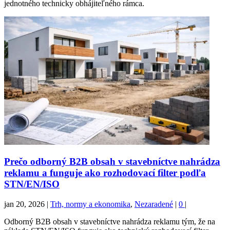
jednotného technicky obhájiteľného rámca.
Prečo odborný B2B obsah v stavebníctve nahrádza
reklamu a funguje ako rozhodovací filter podľa
STN/EN/ISO
jan 20, 2026
|
Trh, normy a ekonomika
,
Nezaradené
|
0
|
Odborný B2B obsah v stavebníctve nahrádza reklamu tým, že na