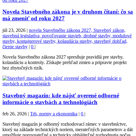
Novela Stavebného zákona je v druhom čítaní: čo sa
má zmeniť od roku 2027
júl 23, 2026
|
novela Stavebného zákona 2027, Stavebný zákon,
stavebná legislatíva, povoľovanie stavieb, drobné stavby, modulové
stavby, kontajnerové stavby, kolaudácia stavby, stavebný dohľad,
čierne stavby
|
0
|
Novela Stavebného zákona 2027 spresňuje pravidlá pre stavby,
kolaudáciu a kontroly. Získajte prehľad zmien a pripravte projekt
bez zbytočných rizík.
Stavebný magazín: kde nájsť overené odborné
informácie o stavbách a technológiách
feb 26, 2026
|
Trh, normy a ekonomika
|
0
|
Stavebný magazín je odborný rozhodovací rámec v stavebníctve,
ktorý na základe technických noriem, merateľných parametrov a dát
umožňuje porovnateľné a technicky obhájiteľné rozhodnutia počas