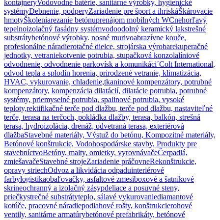
kontajnery
Vodovodné batérie, sanitárne výrobky, hygienické
systémy
Debnenie, podpery
Zariadenie pre šport a ihriská
Škárovacie
hmoty
Školenia
rezanie betónu
prenájom mobilných WC
nehorľavý
tepelnoizolačný fasádny systém
vodoodolný keramický lak
strešné
substráty
betónové výrobky. nosné murivo
abrazívne kouče,
profesionálne náradie
rotačné dielce, strojárska výroba
rekuperačné
jednotky, vetranie
kotvenie potrubia, stupačková konzola
líniové
odvodnenie, odvodnenie parkovísk a komunikáci´
Colt International,
odvod tepla a splodín horenia, prirodzené vetranie, klimatizácia,
HVAC, vykurovanie, chladenie,
tkaninové kompenzátory, potrubné
kompenzátory, kompenzácia dilatácií, dilatácie potrubia, potrubné
systémy, priemyselné potrubia, spalinové potrubia, vysoké
teploty,
rektifikačné terče pod dlažbu, terče pod dlažbu, nastaviteľné
terče, terasa na terčoch, pokládka dlažby, terasa, balkón, strešná
terasa, hydroizolácia, drenáž, odvetraná terasa, exteriérová
dlažba
Stavebné materiály, Výstuž do betónu, Kompozitné materiály,
Betónové konštrukcie, Vodohospodárske stavby, Produkty pre
stavebníctvo
Betóny, malty, omietky, vyrovnávače
Čerpadlá,
zmiešavače
Stavebné stroje
Zariadenie práčovne
Rekonštrukcie,
opravy striech
Odvoz a likvidácia odpadu
interiérové
farby
logistika
obaľovačky, asfaltové zmesi
boxové a šatníkové
skrine
ochranný a izolačný zásyp
deliace a posuvné steny,
priečky
strečné substráty
teplo, sálavé vykurovanie
diamantové
kotúče, pracovné náradie
podlahové rošty, konštrukcie
rohové
ventily, sanitárne armatúry
betónové prefabrikáty, betónové