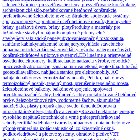
sklenené tvárnice, presvetľovacie steny, presvetľovacie konštrukcie,
architektonické sklo,
prefabrikované betónové konštrukcie,
prefabrikované železobetónové konštrukcie, spojovacie systémy,
spojovacie prvky, spriahnuté oceľobetónové nosníky
Priemyselné
brány, garážové dvere, brány, ploty
Produkty a materiály pre
inžinierske stavby
Prenájom
Komplexné priemyselné
stavby
Servis
akustické panely
ubytovanie
sanačný roztok
sanita,
sanitárne kabínky
nadzemné kontajnery
recyklácia stavebného
odpadu
akustické zolácie
náterové látky, výroba, nátery oceľových
konštrukcií
drôtové a plotové systémy
LED lineárne a priemyselné
osvetlenie
elektromery, kalibrácia
automatizácia výroby, robotické
pracoviská
hydroizolácie, sanácia muriva
netkaná geotextília, filtračná
geotextília
wallbox, nabíjacia stanica pre elektromobily, AC
nabíjanie
balkónový termoizolačný nosník, Peikko, balkónový
termoizolačný nosník, tepelný most, prerušenie tepelného mosta,
železobetónové balkóny, balkónové spojenie, spojovací
prvok
kanalizačné šachty, betónové šachty, prefabrikované betónové
prvky, železobetónové rúry, vodomerné šachty, akumulačné
nádrže
Sklo, plasty prepúšťajúce svetlo, tienenie
Dopravná
infraštruktúra
Softvér, tabuľky a cenníky
Rozvod elektrickej energie
vysokého napätia
Geotechnické a vrtné práce
prefabrikované
schody
certifikáty
debniace tvarovky
odpadový kontajner
betónové
výrobky
minerálna izolácia
akustické izolácie
strešné okná,
podkrovie
drôtové a plotové systémy. ohradové pletivo
VZT
potrubia, výroba
elektromery ,merania
automatizácia výroby,