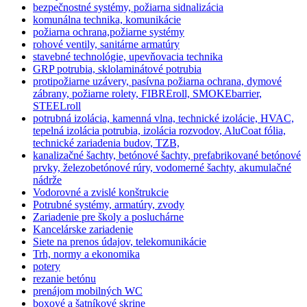
bezpečnostné systémy, požiarna sidnalizácia
komunálna technika, komunikácie
požiarna ochrana,požiarne systémy
rohové ventily, sanitárne armatúry
stavebné technológie, upevňovacia technika
GRP potrubia, sklolaminátové potrubia
protipožiarne uzávery, pasívna požiarna ochrana, dymové
zábrany, požiarne rolety, FIBREroll, SMOKEbarrier,
STEELroll
potrubná izolácia, kamenná vlna, technické izolácie, HVAC,
tepelná izolácia potrubia, izolácia rozvodov, AluCoat fólia,
technické zariadenia budov, TZB,
kanalizačné šachty, betónové šachty, prefabrikované betónové
prvky, železobetónové rúry, vodomerné šachty, akumulačné
nádrže
Vodorovné a zvislé konštrukcie
Potrubné systémy, armatúry, zvody
Zariadenie pre školy a posluchárne
Kancelárske zariadenie
Siete na prenos údajov, telekomunikácie
Trh, normy a ekonomika
potery
rezanie betónu
prenájom mobilných WC
boxové a šatníkové skrine