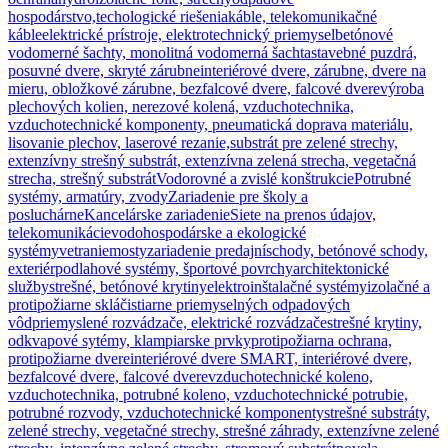
hospodárstvo,techologické riešenia
káble, telekomunikačné
káble
elektrické prístroje, elektrotechnický priemysel
betónové
vodomerné šachty, monolitná vodomerná šachta
stavebné puzdrá,
posuvné dvere, skryté zárubne
interiérové dvere, zárubne, dvere na
mieru, obložkové zárubne, bezfalcové dvere, falcové dvere
výroba
plechových kolien, nerezové kolená, vzduchotechnika,
vzduchotechnické komponenty, pneumatická doprava materiálu,
lisovanie plechov, laserové rezanie,
substrát pre zelené strechy,
extenzívny strešný substrát, extenzívna zelená strecha, vegetačná
strecha, strešný substrát
Vodorovné a zvislé konštrukcie
Potrubné
systémy, armatúry, zvody
Zariadenie pre školy a
posluchárne
Kancelárske zariadenie
Siete na prenos údajov,
telekomunikácie
vodohospodárske a ekologické
systémy
vetranie
mosty
zariadenie predajní
schody, betónové schody,
exteriér
podlahové systémy, športové povrchy
architektonické
služby
strešné, betónové krytiny
elektroinštalačné systémy
izolačné a
protipožiarne sklá
čistiarne priemyselných odpadových
vôd
priemyslené rozvádzače, elektrické rozvádzače
strešné krytiny,
odkvapové sytémy, klampiarske prvky
protipožiarna ochrana,
protipožiarne dvere
interiérové dvere SMART, interiérové dvere,
bezfalcové dvere, falcové dvere
vzduchotechnické koleno,
vzduchotechnika, potrubné koleno, vzduchotechnické potrubie,
potrubné rozvody, vzduchotechnické komponenty
strešné substráty,
zelené strechy, vegetačné strechy, strešné záhrady, extenzívne zelené