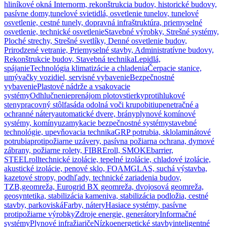
hliníkové okná Internorm, rekonštrukcia budov, historické budovy,
pasívne domy,
tunelové svietidlá, osvetlenie tunelov, tunelové
osvetlenie, cestné tunely, dopravná infraštruktúra, priemyselné
osvetlenie, technické osvetlenie
Stavebné výrobky, Strešné systémy,
Ploché strechy, Strešné svetlíky, Denné osvetlenie budov,
Prirodzené vetranie, Priemyselné stavby, Administratívne budovy,
Rekonštrukcie budov, Stavebná technika
Lepidlá,
spájanie
Technológia klimatizácie a chladenia
Čerpacie stanice,
umývačky vozidiel, servisné vybavenie
Bezpečnostné
vybavenie
Plastové nádrže a vsakovacie
systémy
Odhlučnenie
prenájom plotov
stierky
protihlukové
steny
pracovný stôl
fasáda odolná voči krupobitiu
penetračné a
ochranné nátery
automatické dvere, brány
plynové komínové
systémy, komíny
uzamykacie bezpečnostné systémy
stavebné
technológie, upevňovacia technika
GRP potrubia, sklolaminátové
potrubia
protipožiarne uzávery, pasívna požiarna ochrana, dymové
zábrany, požiarne rolety, FIBREroll, SMOKEbarrier,
STEELroll
technické izolácie, tepelné izolácie, chladové izolácie,
akustické izolácie, penové sklo, FOAMGLAS, suchá výstavba,
kazetové stropy, podhľady, technické zariadenia budov,
TZB,
geomreža, Eurogrid BX geomreža, dvojosová geomreža,
geosyntetika, stabilizácia kameniva, stabilizácia podložia, cestné
stavby, parkoviská
Farby, nátery
Hasiace systémy, pasívne
protipožiarne výrobky
Zdroje energie, generátory
Informačné
systémy
Plynové infražiariče
Nízkoenergetické stavby
inteligentné