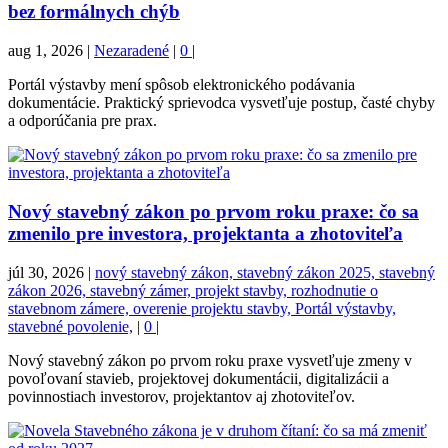
bez formálnych chýb
aug 1, 2026
|
Nezaradené
|
0
|
Portál výstavby mení spôsob elektronického podávania
dokumentácie. Praktický sprievodca vysvetľuje postup, časté chyby
a odporúčania pre prax.
Nový stavebný zákon po prvom roku praxe: čo sa
zmenilo pre investora, projektanta a zhotoviteľa
júl 30, 2026
|
nový stavebný zákon, stavebný zákon 2025, stavebný
zákon 2026, stavebný zámer, projekt stavby, rozhodnutie o
stavebnom zámere, overenie projektu stavby, Portál výstavby,
stavebné povolenie,
|
0
|
Nový stavebný zákon po prvom roku praxe vysvetľuje zmeny v
povoľovaní stavieb, projektovej dokumentácii, digitalizácii a
povinnostiach investorov, projektantov aj zhotoviteľov.