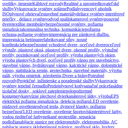
svetlíky, tienenie
Káblové rozvody
Realitné a sprostredkovateľské
služby
Vykurovacie systémy solárne
Podlahy
vencový uholník
ISO
plynové ohrievače
stavebné materiály
deliace systémy,interiérové
priečky , deliace systémy
odvod spalín
kamerové systémy
posuvné
dvere
textílne membrány
bezpečnostné systémy. požiarna
signalizácia
komunálna technika, komunikácie
požiarna
ochrana,požiarne systémy
impregnácia pre zámkovú dlažbu.
impregnácia betónu
prefabrikované stĺpy, nosné
konštrukcie
bezpečnostné vchodové dvere, oceľové dvere
oceľové
výstuže, plastové okná, plastové dvere, okenné profily, výstužné
profily, pozinkované oceľové profily, výroba plastových okien,
výroba plastových dverí, oceľové profily,
vápno pre stavebníctvo,
stavebné vápno, hydrátované vápno, kalcitické vápno, dolomitické
vápno, stabilizácia zemín, geotechnika, stavebné materiály, výroba
mált, výroba omietok, pórobetón,
Dvere a brány
Potrubné
rozvody
Projekčné, inžinierske a poradenské služby
Vykurovacie
systémy tepelné čerpadlo
Predaj
plynové kotly
sanačné práce
fasádne
izolačné dosky , soklové zateplenie
polopodzemné
kontajnery
ka
revízne plechové dvierka
náterové látky, výroba
EPS
elektrická požiarna signalizácia, detekcia požiaru
LED osvetlenie,
núdzové osvetlenie
odvod tepla, dymové klapky. požiarna
bezpečnosť
LED osvetlenie, osvetlenie športovísk
interiérové farby.
vodou riediteľné farby
netkané geotextílie, separácia
podložia
nabíjacie stanice pre elektromobily, elektromobilita, AC
nabíjacie stanice,
sklobetónové tvárnice, profilové sklo, luxfery,