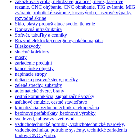
zákazková výroba, nehrdzavejúca oceľ, nerez, laserové
rezanie, CNC ohýbanie, CNC obrábanie, TIG zváranie, MIG
zváranie, robotické zváranie, kovovýroba, laserové výpalky,
rozvodné skrine
Sklo, plasty prepúšťajúce svetlo, tienenie
Dopravná infraštruktúra
Softvér, tabuľky a cenníky
Rozvod elektrickej energie vysokého napätia
Bleskozvody
slnečné kolektory
mosty
zariadenie predajní
kancelárske objekty
napínacie stropy
deliace a posuvné steny, priečky
zelené strechy, substráty
automatické dvere, brány
cestná komunikácia, signalizačné vozíky
asfaltové emulzie, cestné staviteľstvo
klimatizácia, vzduchotechnika, rekuperácia
betónové prefabrikáty, betónové výrobky
svetlovod, tubusový svetlovod
vzduchotechnické potrubia, vzduchotechnické tvarovky,
vzduchotechnika, potrubné systémy, technické zariadenia
budov, CNC výroba,