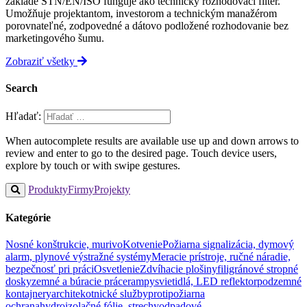
základe STN/EN/ISO funguje ako technický rozhodovací filter.
Umožňuje projektantom, investorom a technickým manažérom
porovnateľné, zodpovedné a dátovo podložené rozhodovanie bez
marketingového šumu.
Zobraziť všetky
Search
Hľadať:
When autocomplete results are available use up and down arrows to
review and enter to go to the desired page. Touch device users,
explore by touch or with swipe gestures.
Produkty
Firmy
Projekty
Kategórie
Nosné konštrukcie, murivo
Kotvenie
Požiarna signalizácia, dymový
alarm, plynové výstražné systémy
Meracie prístroje, ručné náradie,
bezpečnosť pri práci
Osvetlenie
Zdvíhacie plošiny
filigránové stropné
dosky
zemné a búracie práce
rampy
svietidlá, LED reflektor
podzemné
kontajnery
architekotnické služby
protipožiarna
ochrana
hydroizolačné fólie, strechy
odpadové