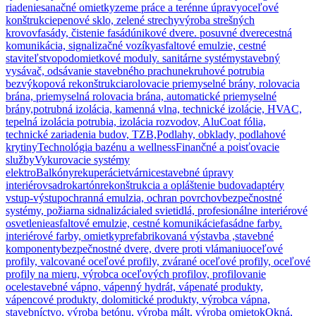
riadenie
sanačné omietky
zeme práce a terénne úpravy
oceľové
konštrukcie
penové sklo, zelené strechy
výroba strešných
krovov
fasády, čistenie fasád
únikové dvere. posuvné dvere
cestná
komunikácia, signalizačné vozíky
asfaltové emulzie, cestné
staviteľstvo
podomietkové moduly. sanitárne systémy
stavebný
vysávač, odsávanie stavebného prachu
nekruhové potrubia
bezvýkopová rekonštrukcia
rolovacie priemyselné brány, rolovacia
brána, priemyselná rolovacia brána, automatické priemyselné
brány,
potrubná izolácia, kamenná vlna, technické izolácie, HVAC,
tepelná izolácia potrubia, izolácia rozvodov, AluCoat fólia,
technické zariadenia budov, TZB,
Podlahy, obklady, podlahové
krytiny
Technológia bazénu a wellness
Finančné a poisťovacie
služby
Vykurovacie systémy
elektro
Balkóny
rekuperácie
tvárnice
stavebné úpravy
interiérov
sadrokartón
rekonštrukcia a opláštenie budov
adaptéry
vstup-výstup
ochranná emulzia, ochran povrchov
bezpečnostné
systémy, požiarna sidnalizácia
led svietidlá, profesionálne interiérové
osvetlenie
asfaltové emulzie, cestné komunikácie
fasádne farby.
interiérové farby, omietky
prefabrikovaná výstavba ,stavebné
komponenty
bezpečnostné dvere, dvere proti vlámaniu
oceľové
profily, valcované oceľové profily, zvárané oceľové profily, oceľové
profily na mieru, výrobca oceľových profilov, profilovanie
ocele
stavebné vápno, vápenný hydrát, vápenaté produkty,
vápencové produkty, dolomitické produkty, výrobca vápna,
stavebníctvo, výroba betónu, výroba mált, výroba omietok
Okná,