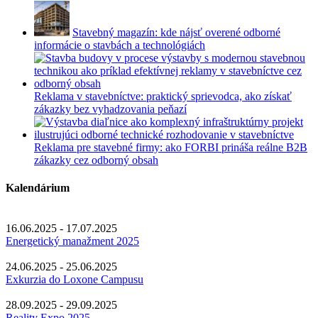
Stavebný magazín: kde nájsť overené odborné
informácie o stavbách a technológiách
Reklama v stavebníctve: praktický sprievodca, ako získať
zákazky bez vyhadzovania peňazí
Reklama pre stavebné firmy: ako FORBI prináša reálne B2B
zákazky cez odborný obsah
Kalendárium
16.06.2025 - 17.07.2025
Energetický manažment 2025
24.06.2025 - 25.06.2025
Exkurzia do Loxone Campusu
28.09.2025 - 29.09.2025
Reality Expo 2025