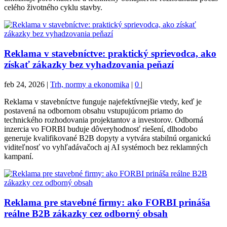
celého životného cyklu stavby.
Reklama v stavebníctve: praktický sprievodca, ako
získať zákazky bez vyhadzovania peňazí
feb 24, 2026
|
Trh, normy a ekonomika
|
0
|
Reklama v stavebníctve funguje najefektívnejšie vtedy, keď je
postavená na odbornom obsahu vstupujúcom priamo do
technického rozhodovania projektantov a investorov. Odborná
inzercia vo FORBI buduje dôveryhodnosť riešení, dlhodobo
generuje kvalifikované B2B dopyty a vytvára stabilnú organickú
viditeľnosť vo vyhľadávačoch aj AI systémoch bez reklamných
kampaní.
Reklama pre stavebné firmy: ako FORBI prináša
reálne B2B zákazky cez odborný obsah