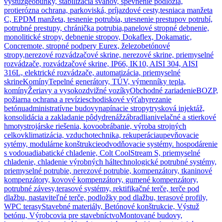
výstuž
geobunky, stabilizácia svahov, spevnenie podložia,
protierózna ochrana, parkoviská, príjazdové cesty,
tesniaca manžeta
C, EPDM manžeta, tesnenie potrubia, utesnenie prestupov potrubí,
potrubné prestupy, chránička potrubia,
panelové stropné debnenie,
monolitické stropy, debnenie stropov, Dokaflex, Dokamatic,
Concremote, stropné podpery Eurex, železobetónové
stropy,
nerezové rozvádzačové skrine, nerezové skrine, priemyselné
rozvádzače, rozvádzačové skrine, IP66, IK10, AISI 304, AISI
316L, elektrické rozvádzače, automatizácia, priemyselné
skrine
Komíny
Tepelné generátory, TÚV, výmenníky tepla,
komíny
Žeriavy a vysokozdvižné vozíky
Obchodné zariadenie
BOZP,
požiarna ochrana a revízie
schodiskové výťahy
rezanie
betónu
administratívne budovy
napínacie stropy
trysková injektáž,
konsolidácia a zakladanie pôdy
drenáž
zábradlia
nivelačné a stierkové
hmoty
strojárske riešenia, kovoobrábanie, výroba strojných
celkov
klimatizácia, vzduchotechnika, rekuperácia
upevňovacie
sytémy, modulárne konštrukcie
odvodňovacie systémy. hospodárenie
s vodou
adiabatické chladenie, Colt CoolStream S, priemyselné
chladenie, chladenie výrobných hál
technologické potrubné systémy,
priemyselné potrubie, nerezové potrubie, kompenzátory, tkaninové
kompenzátory, kovové kompenzátory, gumené kompenzátory,
potrubné závesy,
terasové systémy, rektifikačné terče, terče pod
dlažbu, nastaviteľné terče, podložky pod dlažbu, terasové profily,
WPC terasy
Stavebné materiály, Betónové konštrukcie, Výstuž
betónu, Výrobcovia pre stavebníctvo
Montované budovy,