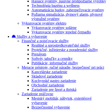
Hasiace systémy, pasívne protipožiarne výrobky
Technológia bazénu a wellness
Automatizácia budov, zabezpečovacie systémy
Požiarna signalizácia, dymový alarm, plynové
výstražné systémy
Vykurovacie systémy elektro
Vykurovacie systémy solárne
Vykurovacie systémy tepelné čerpadlo
Služby a vybavenie
Finančné a poisťovacie služby
Realitné a sprostredkovateľské služby
Projekčné, inžinierske a poradenské služby
Prenájom
Softvér, tabuľky a cenníky
Publikácie, informačné služby
Meracie prístroje, ručné náradie, bezpečnosť pri práci
Kancelárske zariadenie
Skladové zariadenie
Kuchynské gastro zariadenie
Obchodné zariadenie
Zariadenie pre šport a ihriská
Zariadenie práčovne
Mestský mobiliár, nábytok, exteriérové
vybavenie
Bezpečnostné vybavenie