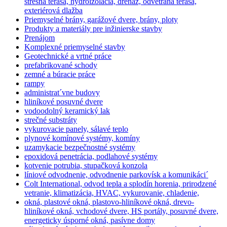
strešná terasa, hydroizolácia, drenáž, odvetraná terasa,
exteriérová dlažba
Priemyselné brány, garážové dvere, brány, ploty
Produkty a materiály pre inžinierske stavby
Prenájom
Komplexné priemyselné stavby
Geotechnické a vrtné práce
prefabrikované schody
zemné a búracie práce
rampy
administrat´vne budovy
hliníkové posuvné dvere
vodoodolný keramický lak
strečné substráty
vykurovacie panely, sálavé teplo
plynové komínové systémy, komíny
uzamykacie bezpečnostné systémy
epoxidová penetrácia, podlahové systémy
kotvenie potrubia, stupačková konzola
líniové odvodnenie, odvodnenie parkovísk a komunikáci´
Colt International, odvod tepla a splodín horenia, prirodzené
vetranie, klimatizácia, HVAC, vykurovanie, chladenie,
okná, plastové okná, plastovo-hliníkové okná, drevo-
hliníkové okná, vchodové dvere, HS portály, posuvné dvere,
energeticky úsporné okná, pasívne domy