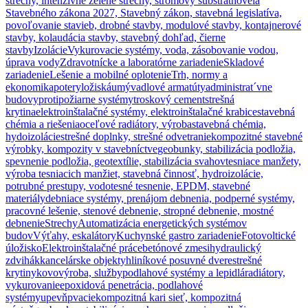
strechy, intenzívne zelené strechy, stromový substrát
novela
Stavebného zákona 2027, Stavebný zákon, stavebná legislatíva,
povoľovanie stavieb, drobné stavby, modulové stavby, kontajnerové
stavby, kolaudácia stavby, stavebný dohľad, čierne
stavby
Izolácie
Vykurovacie systémy, voda, zásobovanie vodou,
úprava vody
Zdravotnícke a laboratórne zariadenie
Skladové
zariadenie
Lešenie a mobilné oplotenie
Trh, normy a
ekonomika
potery
ložiská
umývadlové armatúty
administrat´vne
budovy
protipožiarne systémy
troskový cement
strešná
krytina
elektroinštalačné systémy, elektroinštalačné krabice
stavebná
chémia a riešenia
oceľové radiátory, výroba
stavebná chémia,
hydoizolácie
strešné doplnky, strešné odvetranie
kompozitné stavebné
výrobky, kompozity v stavebníctve
geobunky, stabilizácia podložia,
spevnenie podložia, geotextílie, stabilizácia svahov
tesniace manžety,
výroba tesniacich manžiet, stavebná činnosť, hydroizolácie,
potrubné prestupy, vodotesné tesnenie, EPDM, stavebné
materiály
debniace systémy, prenájom debnenia, podperné systémy,
pracovné lešenie, stenové debnenie, stropné debnenie, mostné
debnenie
Strechy
Automatizácia energetických systémov
budov
Výťahy, eskalátory
Kuchynské gastro zariadenie
Fotovoltické
úložisko
Elektroinštalačné práce
betónové zmesi
hydraulický
zdvihák
kancelárske objekty
hliníkové posuvné dvere
strešné
krytiny
kovovýroba, služby
podlahové systémy a lepidlá
radiátory,
vykurovanie
epoxidová penetrácia, podlahové
systémy
upevňpvacie
kompozitná kari sieť, kompozitná