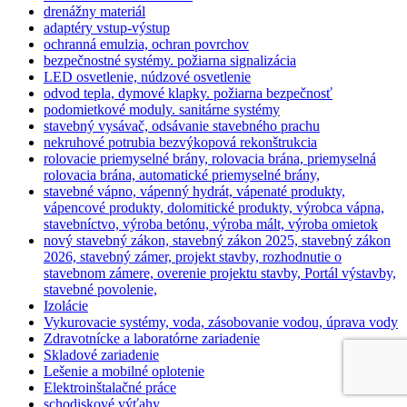
drenážny materiál
adaptéry vstup-výstup
ochranná emulzia, ochran povrchov
bezpečnostné systémy. požiarna signalizácia
LED osvetlenie, núdzové osvetlenie
odvod tepla, dymové klapky. požiarna bezpečnosť
podomietkové moduly. sanitárne systémy
stavebný vysávač, odsávanie stavebného prachu
nekruhové potrubia bezvýkopová rekonštrukcia
rolovacie priemyselné brány, rolovacia brána, priemyselná
rolovacia brána, automatické priemyselné brány,
stavebné vápno, vápenný hydrát, vápenaté produkty,
vápencové produkty, dolomitické produkty, výrobca vápna,
stavebníctvo, výroba betónu, výroba mált, výroba omietok
nový stavebný zákon, stavebný zákon 2025, stavebný zákon
2026, stavebný zámer, projekt stavby, rozhodnutie o
stavebnom zámere, overenie projektu stavby, Portál výstavby,
stavebné povolenie,
Izolácie
Vykurovacie systémy, voda, zásobovanie vodou, úprava vody
Zdravotnícke a laboratórne zariadenie
Skladové zariadenie
Lešenie a mobilné oplotenie
Elektroinštalačné práce
schodiskové výťahy