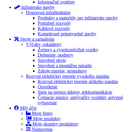
Informačné systémy
Inžinierske stavby
Dopravná infraštruktúra
Produkty a materiály pre inžinierske stavby
Potrubné rozvody
Káblové rozvody
Komplexné priemyselné stavby
Stroje a zariadenia
Výťahy, eskalátory
Žeriavy a vysokozdvižné vozíky
Debnenie, podpery
Stavebné stroje
Stavebné a montážne náradie
Zdroje energie, generátory
Rozvod elektrickej energie vysokého napätia
Rozvod elektrickej energie nízkeho napätia
Osvetlenie
Siete na prenos údajov, telekomunikácie
Čerpacie stanice, umývačky vozidiel, servisné
vybavenie
Môj účet
Moje firmy
Moje produkty
Moje skupiny produktov
Nastavenia