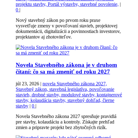
projektu stavby, Portál výstavby, stavebné povolenie,
|
0
|
Nový stavebný zákon po prvom roku praxe
vysvetľuje zmeny v povoľovaní stavieb, projektovej
dokumentácii, digitalizácii a povinnostiach investorov,
projektantov aj zhotoviteľov.
Novela Stavebného zákona je v druhom
čítaní: čo sa má zmeniť od roku 2027
júl 23, 2026
|
novela Stavebného zákona 2027,
Stavebný zákon, stavebná legislatíva, povoľovanie
stavieb, drobné stavby, modulové stavby, kontajnerové
stavby, kolaudácia stavby, stavebný dohľad, čierne
stavby
|
0
|
Novela Stavebného zákona 2027 spresňuje pravidlá
pre stavby, kolaudáciu a kontroly. Získajte prehľad
zmien a pripravte projekt bez zbytočných rizík.