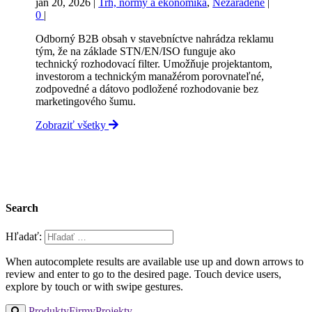
jan 20, 2026
|
Trh, normy a ekonomika
,
Nezaradené
|
0
|
Odborný B2B obsah v stavebníctve nahrádza reklamu
tým, že na základe STN/EN/ISO funguje ako
technický rozhodovací filter. Umožňuje projektantom,
investorom a technickým manažérom porovnateľné,
zodpovedné a dátovo podložené rozhodovanie bez
marketingového šumu.
Zobraziť všetky
Search
Hľadať:
When autocomplete results are available use up and down arrows to
review and enter to go to the desired page. Touch device users,
explore by touch or with swipe gestures.
Produkty
Firmy
Projekty