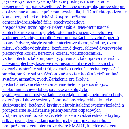
plynové výstražné systémy
Meracie prístroje, ručné náradie,
bezpečnosť pri práci
Osvetlenie
Zdvíhacie plošiny
filigránové stropné
dosky
zemné a búracie práce
rampy
svietidlá, LED reflektor
podzemné
kontajnery
architekotnické služby
protipožiarna
ochrana
hydroizolačné fólie, strechy
odpadové
hospodárstvo,techologické riešenia
káble, telekomunikačné
káble
elektrické prístroje, elektrotechnický priemysel
betónové
vodomerné šachty, monolitná vodomerná šachta
stavebné puzdrá,
posuvné dvere, skryté zárubne
interiérové dvere, zárubne, dvere na
mieru, obložkové zárubne, bezfalcové dvere, falcové dvere
výroba
plechových kolien, nerezové kolená, vzduchotechnika,
vzduchotechnické komponenty, pneumatická doprava materiálu,
lisovanie plechov, laserové rezanie,
substrát pre zelené strechy,
extenzívny strešný substrát, extenzívna zelená strecha, vegetačná
strecha, strešný substrát
Vodorovné a zvislé konštrukcie
Potrubné
systémy, armatúry, zvody
Zariadenie pre školy a
posluchárne
Kancelárske zariadenie
Siete na prenos údajov,
telekomunikácie
vodohospodárske a ekologické
systémy
vetranie
mosty
zariadenie predajní
schody, betónové schody,
exteriér
podlahové systémy, športové povrchy
architektonické
služby
strešné, betónové krytiny
elektroinštalačné systémy
izolačné a
protipožiarne sklá
čistiarne priemyselných odpadových
vôd
priemyslené rozvádzače, elektrické rozvádzače
strešné krytiny,
odkvapové sytémy, klampiarske prvky
protipožiarna ochrana,
protipožiarne dvere
interiérové dvere SMART, interiérové dvere,