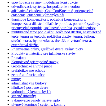
upevňovacie sytémy, modulárne konštrukcie
odvodňovacie systémy. hospodárenie s vodou
adiabatické chladenie, Colt CoolStream S, priemyselné
chladenie, chladenie výrobných hál
tkaninové kompenzátory, potrubné kompenzátory,
kompenzácia dilatácií, dilatácie potrubia, potrubné systémy,
priemyselné potrubia, spalinové potrubia, vysoké teploty,
rektifikačné terče pod dlažbu, terče pod dlažbu, nastaviteľné
terče, terasa na terčoch, pokládka dlažby, terasa, balkón,
strešná terasa, hydroizolácia, drenáž, odvetraná terasa,
exteriérová dlažba
Priemyselné brány, garážové dvere, brány, ploty
Produkty a materiály pre inžinierske stavby
Prenájom
Komplexné priemyselné stavby
Geotechnické a vrtné práce
prefabrikované schody
zemné a búracie práce
rampy
administrat´vne budovy
hliníkové posuvné dvere
vodoodolný keramický lak
strečné substráty
vykurovacie panely, sálavé teplo
plynové komínové systémy, komíny