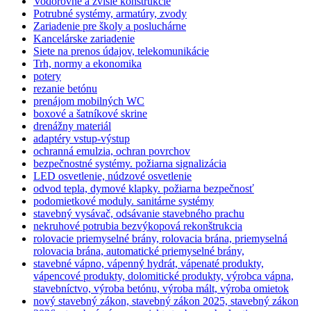
Vodorovné a zvislé konštrukcie
Potrubné systémy, armatúry, zvody
Zariadenie pre školy a posluchárne
Kancelárske zariadenie
Siete na prenos údajov, telekomunikácie
Trh, normy a ekonomika
potery
rezanie betónu
prenájom mobilných WC
boxové a šatníkové skrine
drenážny materiál
adaptéry vstup-výstup
ochranná emulzia, ochran povrchov
bezpečnostné systémy. požiarna signalizácia
LED osvetlenie, núdzové osvetlenie
odvod tepla, dymové klapky. požiarna bezpečnosť
podomietkové moduly. sanitárne systémy
stavebný vysávač, odsávanie stavebného prachu
nekruhové potrubia bezvýkopová rekonštrukcia
rolovacie priemyselné brány, rolovacia brána, priemyselná
rolovacia brána, automatické priemyselné brány,
stavebné vápno, vápenný hydrát, vápenaté produkty,
vápencové produkty, dolomitické produkty, výrobca vápna,
stavebníctvo, výroba betónu, výroba mált, výroba omietok
nový stavebný zákon, stavebný zákon 2025, stavebný zákon