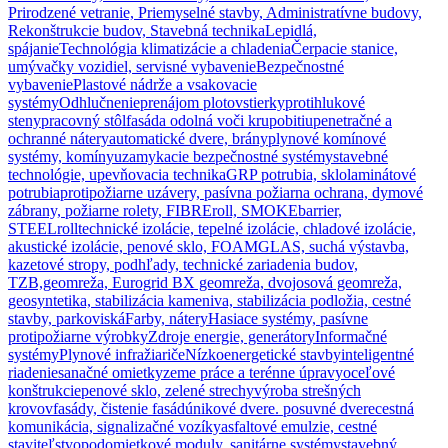
Prirodzené vetranie, Priemyselné stavby, Administratívne budovy,
Rekonštrukcie budov, Stavebná technika
Lepidlá,
spájanie
Technológia klimatizácie a chladenia
Čerpacie stanice,
umývačky vozidiel, servisné vybavenie
Bezpečnostné
vybavenie
Plastové nádrže a vsakovacie
systémy
Odhlučnenie
prenájom plotov
stierky
protihlukové
steny
pracovný stôl
fasáda odolná voči krupobitiu
penetračné a
ochranné nátery
automatické dvere, brány
plynové komínové
systémy, komíny
uzamykacie bezpečnostné systémy
stavebné
technológie, upevňovacia technika
GRP potrubia, sklolaminátové
potrubia
protipožiarne uzávery, pasívna požiarna ochrana, dymové
zábrany, požiarne rolety, FIBREroll, SMOKEbarrier,
STEELroll
technické izolácie, tepelné izolácie, chladové izolácie,
akustické izolácie, penové sklo, FOAMGLAS, suchá výstavba,
kazetové stropy, podhľady, technické zariadenia budov,
TZB,
geomreža, Eurogrid BX geomreža, dvojosová geomreža,
geosyntetika, stabilizácia kameniva, stabilizácia podložia, cestné
stavby, parkoviská
Farby, nátery
Hasiace systémy, pasívne
protipožiarne výrobky
Zdroje energie, generátory
Informačné
systémy
Plynové infražiariče
Nízkoenergetické stavby
inteligentné
riadenie
sanačné omietky
zeme práce a terénne úpravy
oceľové
konštrukcie
penové sklo, zelené strechy
výroba strešných
krovov
fasády, čistenie fasád
únikové dvere. posuvné dvere
cestná
komunikácia, signalizačné vozíky
asfaltové emulzie, cestné
staviteľstvo
podomietkové moduly. sanitárne systémy
stavebný