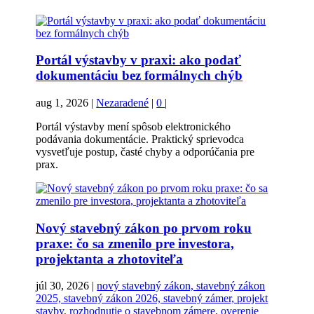
Portál výstavby v praxi: ako podať
dokumentáciu bez formálnych chýb
aug 1, 2026
|
Nezaradené
|
0
|
Portál výstavby mení spôsob elektronického
podávania dokumentácie. Praktický sprievodca
vysvetľuje postup, časté chyby a odporúčania pre
prax.
Nový stavebný zákon po prvom roku
praxe: čo sa zmenilo pre investora,
projektanta a zhotoviteľa
júl 30, 2026
|
nový stavebný zákon, stavebný zákon
2025, stavebný zákon 2026, stavebný zámer, projekt
stavby, rozhodnutie o stavebnom zámere, overenie