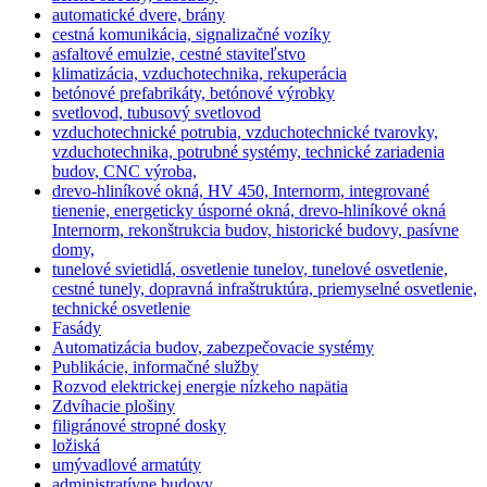
automatické dvere, brány
cestná komunikácia, signalizačné vozíky
asfaltové emulzie, cestné staviteľstvo
klimatizácia, vzduchotechnika, rekuperácia
betónové prefabrikáty, betónové výrobky
svetlovod, tubusový svetlovod
vzduchotechnické potrubia, vzduchotechnické tvarovky,
vzduchotechnika, potrubné systémy, technické zariadenia
budov, CNC výroba,
drevo-hliníkové okná, HV 450, Internorm, integrované
tienenie, energeticky úsporné okná, drevo-hliníkové okná
Internorm, rekonštrukcia budov, historické budovy, pasívne
domy,
tunelové svietidlá, osvetlenie tunelov, tunelové osvetlenie,
cestné tunely, dopravná infraštruktúra, priemyselné osvetlenie,
technické osvetlenie
Fasády
Automatizácia budov, zabezpečovacie systémy
Publikácie, informačné služby
Rozvod elektrickej energie nízkeho napätia
Zdvíhacie plošiny
filigránové stropné dosky
ložiská
umývadlové armatúty
administratívne budovy