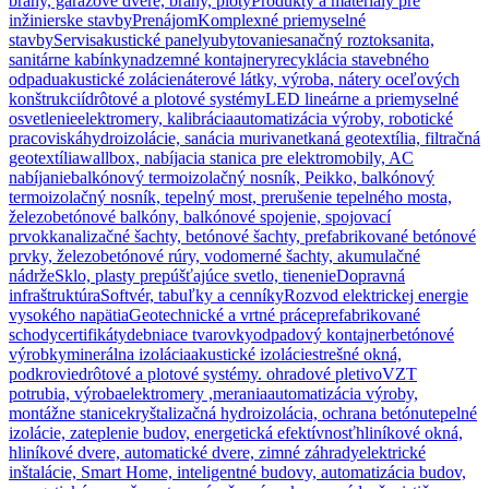
brány, garážové dvere, brány, ploty
Produkty a materiály pre
inžinierske stavby
Prenájom
Komplexné priemyselné
stavby
Servis
akustické panely
ubytovanie
sanačný roztok
sanita,
sanitárne kabínky
nadzemné kontajnery
recyklácia stavebného
odpadu
akustické zolácie
náterové látky, výroba, nátery oceľových
konštrukcií
drôtové a plotové systémy
LED lineárne a priemyselné
osvetlenie
elektromery, kalibrácia
automatizácia výroby, robotické
pracoviská
hydroizolácie, sanácia muriva
netkaná geotextília, filtračná
geotextília
wallbox, nabíjacia stanica pre elektromobily, AC
nabíjanie
balkónový termoizolačný nosník, Peikko, balkónový
termoizolačný nosník, tepelný most, prerušenie tepelného mosta,
železobetónové balkóny, balkónové spojenie, spojovací
prvok
kanalizačné šachty, betónové šachty, prefabrikované betónové
prvky, železobetónové rúry, vodomerné šachty, akumulačné
nádrže
Sklo, plasty prepúšťajúce svetlo, tienenie
Dopravná
infraštruktúra
Softvér, tabuľky a cenníky
Rozvod elektrickej energie
vysokého napätia
Geotechnické a vrtné práce
prefabrikované
schody
certifikáty
debniace tvarovky
odpadový kontajner
betónové
výrobky
minerálna izolácia
akustické izolácie
strešné okná,
podkrovie
drôtové a plotové systémy. ohradové pletivo
VZT
potrubia, výroba
elektromery ,merania
automatizácia výroby,
montážne stanice
kryštalizačná hydroizolácia, ochrana betónu
tepelné
izolácie, zateplenie budov, energetická efektívnosť
hliníkové okná,
hliníkové dvere, automatické dvere, zimné záhrady
elektrické
inštalácie, Smart Home, inteligentné budovy, automatizácia budov,