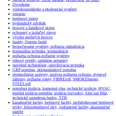
Osvetlenie
vodohospodárske a ekologické systémy
vetranie
betónové zmesi
hydraulický zdvihák
boxové a šatníkové skrine
ochranný a izolačný zásyp
výroba strešných krovov
fasády, čistenie fasád
bezpečnostné systémy, požiarna sidnalizácia
komunálna technika, komunikácie
požiarna ochrana,požiarne systémy
rohové ventily, sanitárne armatúry
stavebné technológie, upevňovacia technika
GRP potrubia, sklolaminátové potrubia
protipožiarne uzávery, pasívna požiarna ochrana, dymové
zábrany, požiarne rolety, FIBREroll, SMOKEbarrier,
STEELroll
potrubná izolácia, kamenná vlna, technické izolácie, HVAC,
tepelná izolácia potrubia, izolácia rozvodov, AluCoat fólia,
technické zariadenia budov, TZB,
kanalizačné šachty, betónové šachty, prefabrikované betónové
prvky, železobetónové rúry, vodomerné šachty, akumulačné
nádrže