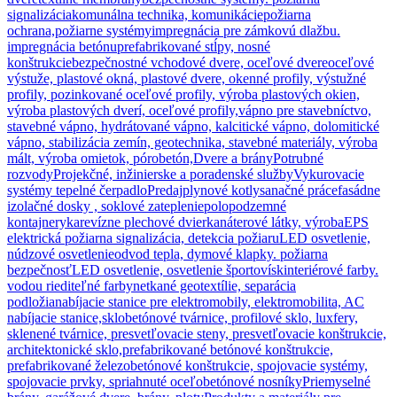
signalizácia
komunálna technika, komunikácie
požiarna
ochrana,požiarne systémy
impregnácia pre zámkovú dlažbu.
impregnácia betónu
prefabrikované stĺpy, nosné
konštrukcie
bezpečnostné vchodové dvere, oceľové dvere
oceľové
výstuže, plastové okná, plastové dvere, okenné profily, výstužné
profily, pozinkované oceľové profily, výroba plastových okien,
výroba plastových dverí, oceľové profily,
vápno pre stavebníctvo,
stavebné vápno, hydrátované vápno, kalcitické vápno, dolomitické
vápno, stabilizácia zemín, geotechnika, stavebné materiály, výroba
mált, výroba omietok, pórobetón,
Dvere a brány
Potrubné
rozvody
Projekčné, inžinierske a poradenské služby
Vykurovacie
systémy tepelné čerpadlo
Predaj
plynové kotly
sanačné práce
fasádne
izolačné dosky , soklové zateplenie
polopodzemné
kontajnery
ka
revízne plechové dvierka
náterové látky, výroba
EPS
elektrická požiarna signalizácia, detekcia požiaru
LED osvetlenie,
núdzové osvetlenie
odvod tepla, dymové klapky. požiarna
bezpečnosť
LED osvetlenie, osvetlenie športovísk
interiérové farby.
vodou riediteľné farby
netkané geotextílie, separácia
podložia
nabíjacie stanice pre elektromobily, elektromobilita, AC
nabíjacie stanice,
sklobetónové tvárnice, profilové sklo, luxfery,
sklenené tvárnice, presvetľovacie steny, presvetľovacie konštrukcie,
architektonické sklo,
prefabrikované betónové konštrukcie,
prefabrikované železobetónové konštrukcie, spojovacie systémy,
spojovacie prvky, spriahnuté oceľobetónové nosníky
Priemyselné