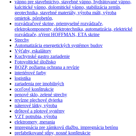
vápno pre stavebníctvo, stavebné vápno, hydrátované vápno,
kalcitické vápno, dolomitické vápno, stabilizácia zemín,
geotechnika, stavebné materiály, výroba mált, výroba
omietok, pórobetón,
rozvádzačové skrine, priemyselné rozvádzače,
elektrokomponenty, elektrotechnika, automatizácia, elektrické
rozvádzače, nVent HOFFMAN, ETA skrine
Strechy
Automatizácia energetických systémov budov
Výťahy, eskalátory
Kuchynské gastro zariadenie
Fotovoltické úložisko
BOZP, požiarna ochrana a revízie
interiérové farby
logistika
zariadenia pre imobilných
oceľové konštrukcie
penové sklo, zelené strechy
revízne plechové dvierka
náterové látky, výroba
drôtové a plotové systémy
VZT potrubia, výroba
elektromery ,merania
impregnácia pre zámkovú dlažbu. impregnácia betónu
prefabrikované stĺpy, nosné konštrukcie