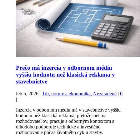
Prečo má inzercia v odbornom médiu
vyššiu hodnotu než klasická reklama v
stavebníctve
feb 5, 2026
|
Trh, normy a ekonomika
,
Nezaradené
|
0
|
Inzercia v odbornom médiu má v stavebníctve vyššiu
hodnotu než klasická reklama, pretože cieli na
rozhodovateľov, pracuje s odborným kontextom a
dlhodobo podporuje technické a investičné
rozhodovanie počas životného cyklu stavby.