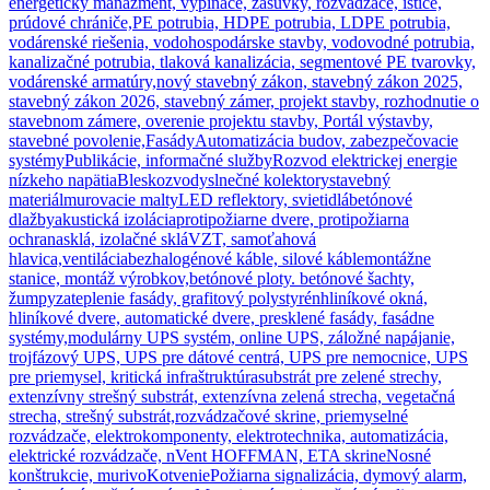
energetický manažment, vypínače, zásuvky, rozvádzače, ističe,
prúdové chrániče,
PE potrubia, HDPE potrubia, LDPE potrubia,
vodárenské riešenia, vodohospodárske stavby, vodovodné potrubia,
kanalizačné potrubia, tlaková kanalizácia, segmentové PE tvarovky,
vodárenské armatúry,
nový stavebný zákon, stavebný zákon 2025,
stavebný zákon 2026, stavebný zámer, projekt stavby, rozhodnutie o
stavebnom zámere, overenie projektu stavby, Portál výstavby,
stavebné povolenie,
Fasády
Automatizácia budov, zabezpečovacie
systémy
Publikácie, informačné služby
Rozvod elektrickej energie
nízkeho napätia
Bleskozvody
slnečné kolektory
stavebný
materiál
murovacie malty
LED reflektory, svietidlá
betónové
dlažby
akustická izolácia
protipožiarne dvere, protipožiarna
ochrana
sklá, izolačné sklá
VZT, samoťahová
hlavica,ventilácia
bezhalogénové káble, silové káble
montážne
stanice, montáž výrobkov,
betónové ploty. betónové šachty,
žumpy
zateplenie fasády, grafitový polystyrén
hliníkové okná,
hliníkové dvere, automatické dvere, presklené fasády, fasádne
systémy,
modulárny UPS systém, online UPS, záložné napájanie,
trojfázový UPS, UPS pre dátové centrá, UPS pre nemocnice, UPS
pre priemysel, kritická infraštruktúra
substrát pre zelené strechy,
extenzívny strešný substrát, extenzívna zelená strecha, vegetačná
strecha, strešný substrát,
rozvádzačové skrine, priemyselné
rozvádzače, elektrokomponenty, elektrotechnika, automatizácia,
elektrické rozvádzače, nVent HOFFMAN, ETA skrine
Nosné
konštrukcie, murivo
Kotvenie
Požiarna signalizácia, dymový alarm,