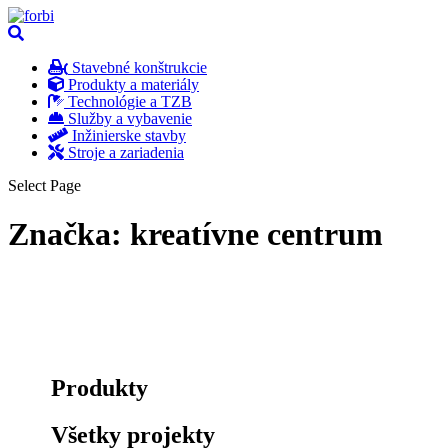
Stavebné konštrukcie
Produkty a materiály
Technológie a TZB
Služby a vybavenie
Inžinierske stavby
Stroje a zariadenia
Select Page
Značka:
kreatívne centrum
Produkty
Všetky projekty