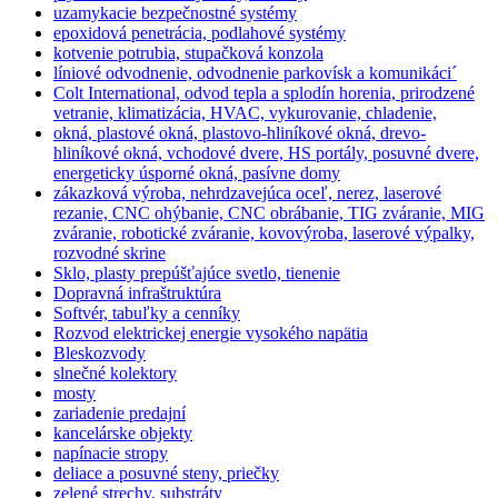
uzamykacie bezpečnostné systémy
epoxidová penetrácia, podlahové systémy
kotvenie potrubia, stupačková konzola
líniové odvodnenie, odvodnenie parkovísk a komunikáci´
Colt International, odvod tepla a splodín horenia, prirodzené
vetranie, klimatizácia, HVAC, vykurovanie, chladenie,
okná, plastové okná, plastovo-hliníkové okná, drevo-
hliníkové okná, vchodové dvere, HS portály, posuvné dvere,
energeticky úsporné okná, pasívne domy
zákazková výroba, nehrdzavejúca oceľ, nerez, laserové
rezanie, CNC ohýbanie, CNC obrábanie, TIG zváranie, MIG
zváranie, robotické zváranie, kovovýroba, laserové výpalky,
rozvodné skrine
Sklo, plasty prepúšťajúce svetlo, tienenie
Dopravná infraštruktúra
Softvér, tabuľky a cenníky
Rozvod elektrickej energie vysokého napätia
Bleskozvody
slnečné kolektory
mosty
zariadenie predajní
kancelárske objekty
napínacie stropy
deliace a posuvné steny, priečky
zelené strechy, substráty