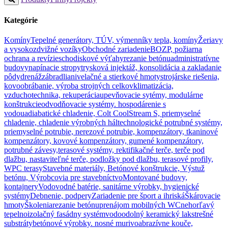
Kategórie
Komíny
Tepelné generátory, TÚV, výmenníky tepla, komíny
Žeriavy
a vysokozdvižné vozíky
Obchodné zariadenie
BOZP, požiarna
ochrana a revízie
schodiskové výťahy
rezanie betónu
administratívne
budovy
napínacie stropy
trysková injektáž, konsolidácia a zakladanie
pôdy
drenáž
zábradlia
nivelačné a stierkové hmoty
strojárske riešenia,
kovoobrábanie, výroba strojných celkov
klimatizácia,
vzduchotechnika, rekuperácia
upevňovacie sytémy, modulárne
konštrukcie
odvodňovacie systémy. hospodárenie s
vodou
adiabatické chladenie, Colt CoolStream S, priemyselné
chladenie, chladenie výrobných hál
technologické potrubné systémy,
priemyselné potrubie, nerezové potrubie, kompenzátory, tkaninové
kompenzátory, kovové kompenzátory, gumené kompenzátory,
potrubné závesy,
terasové systémy, rektifikačné terče, terče pod
dlažbu, nastaviteľné terče, podložky pod dlažbu, terasové profily,
WPC terasy
Stavebné materiály, Betónové konštrukcie, Výstuž
betónu, Výrobcovia pre stavebníctvo
Montované budovy,
kontajnery
Vodovodné batérie, sanitárne výrobky, hygienické
systémy
Debnenie, podpery
Zariadenie pre šport a ihriská
Škárovacie
hmoty
Školenia
rezanie betónu
prenájom mobilných WC
nehorľavý
tepelnoizolačný fasádny systém
vodoodolný keramický lak
strešné
substráty
betónové výrobky. nosné murivo
abrazívne kouče,