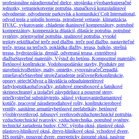
profesionálne náradie
rotačné dielce, strojárska výroba
rekuperačné
jednotky, vetranie
kotvenie potrubia, stupačková konzola
líniové
odvodnenie, odvodnenie parkovísk a komunikáci´
Colt International,
odvod tepla a splodín horenia, prirodzené vetranie, klimatizácia,
HVAC, vykurovanie, chladenie,
tkaninové kompenzátory, potrubné
kompenzátory, kompenzácia dilatácií, dilatácie potrubia, potrubné
systémy, priemyselné potrubia, spalinové potrubia, vysoké
teploty,
rektifikačné terče pod dlažbu, terče pod dlažbu, nastaviteľné
terče, terasa na terčoch, pokládka dlažby, terasa, balkón, strešná
terasa, hydroizolácia, drenáž, odvetraná terasa, exteriérová
dlažba
Stavebné materiály, Výstuž do betónu, Kompozitné materiály,
Betónové konštrukcie, Vodohospodárske stavby, Produkty pre
stavebníctvo
Betóny, malty, omietky, vyrovnávače
Čerpadlá,
zmiešavače
Stavebné stroje
Zariadenie práčovne
Rekonštrukcie,
opravy striech
Odvoz a likvidácia odpadu
interiérové
farby
logistika
obaľovačky, asfaltové zmesi
boxové a šatníkové
skrine
ochranný a izolačný zásyp
deliace a posuvné steny,
priečky
strečné substráty
teplo, sálavé vykurovanie
diamantové
kotúče, pracovné náradie
podlahové rošty, konštrukcie
rohové
ventily, sanitárne armatúry
betónové prefabrikáty, betónové
výrobky
svetlovod, tubusový svetlovod
vzduchotechnické potrubia,
vzduchotechnické tvarovky, vzduchotechnika, potrubné systémy,
technické zariadenia budov, CNC výroba,
okná, plastové okná,
plastovo-hliníkové okná, drevo-hliníkové okná, vchodové dvere,
HS portály, posuvné dvere, energeticky úsporné okná, pasívne