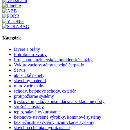
Kategórie
Dvere a brány
Potrubné rozvody
Projekčné, inžinierske a poradenské služby
Vykurovacie systémy tepelné čerpadlo
Servis
akustické panely
stavebný materiál
murovacie malty
schody, betónové schody, exteriér
protipožiarne systémy
trysková injektáž, konsolidácia a zakladanie pôdy
strešné substráty
teplo, sálavé vykurovanie
betónovo-stavebné výrobky, komínové systémy
bezpečnostné systémy, uzamykacie systémy
stavebná chémia, hydoizolácie