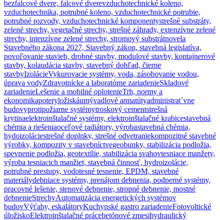
bezfalcové dvere, falcové dvere
vzduchotechnické koleno,
vzduchotechnika, potrubné koleno, vzduchotechnické potrubie,
potrubné rozvody, vzduchotechnické komponenty
strešné substráty,
zelené strechy, vegetačné strechy, strešné záhrady, extenzívne zelené
strechy, intenzívne zelené strechy, stromový substrát
novela
Stavebného zákona 2027, Stavebný zákon, stavebná legislatíva,
povoľovanie stavieb, drobné stavby, modulové stavby, kontajnerové
stavby, kolaudácia stavby, stavebný dohľad, čierne
stavby
Izolácie
Vykurovacie systémy, voda, zásobovanie vodou,
úprava vody
Zdravotnícke a laboratórne zariadenie
Skladové
zariadenie
Lešenie a mobilné oplotenie
Trh, normy a
ekonomika
potery
ložiská
umývadlové armatúty
administrat´vne
budovy
protipožiarne systémy
troskový cement
strešná
krytina
elektroinštalačné systémy, elektroinštalačné krabice
stavebná
chémia a riešenia
oceľové radiátory, výroba
stavebná chémia,
hydoizolácie
strešné doplnky, strešné odvetranie
kompozitné stavebné
výrobky, kompozity v stavebníctve
geobunky, stabilizácia podložia,
spevnenie podložia, geotextílie, stabilizácia svahov
tesniace manžety,
výroba tesniacich manžiet, stavebná činnosť, hydroizolácie,
potrubné prestupy, vodotesné tesnenie, EPDM, stavebné
materiály
debniace systémy, prenájom debnenia, podperné systémy,
pracovné lešenie, stenové debnenie, stropné debnenie, mostné
debnenie
Strechy
Automatizácia energetických systémov
budov
Výťahy, eskalátory
Kuchynské gastro zariadenie
Fotovoltické
úložisko
Elektroinštalačné práce
betónové zmesi
hydraulický