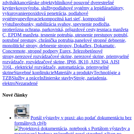
zdvihák
kancelárske objekty
hliníkové posuvné dvere
strešné
krytiny
kovovýroba, služby
podlahové systémy a lepidlá
radiátory,
vykurovanie
epoxidová penetrácia, podlahové
systémy
upevňpvacie
kompozitná kari sieť, kompozitná
výstuž
geobunky, stabilizácia svahov, spevnenie podložia,
protierózna ochrana, parkoviská, príjazdové cesty,
tesniaca manžeta
C, EPDM manžeta, tesnenie potrubia, utesnenie prestupov potrubí,
potrubné prestupy, chránička potrubia,
panelové stropné debnenie,
monolitické stropy, debnenie stropov, Dokaflex, Dokamatic,
Concremote, stropné podpery Eurex, železobetónové
stropy,
nerezové rozvádzačové skrine, nerezové skrine, priemyselné
rozvádzače, rozvádzačové skrine, IP66, IK10, AISI 304, AISI
316L, elektrické rozvádzače, automatizácia, priemyselné
skrine
Stavebné konštrukcie
Materiály a produkty
Technológie a
TZB
Služby a práce
Inžinierske stavby
Stroje, zariadenia,
elektro
Nezaradené
Nové články
Portál výstavby v praxi: ako podať dokumentáciu bez
formálnych chýb