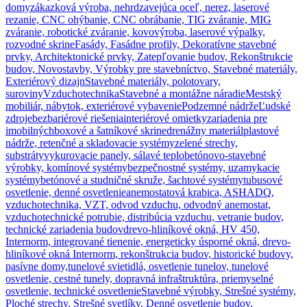
domy
zákazková výroba, nehrdzavejúca oceľ, nerez, laserové
rezanie, CNC ohýbanie, CNC obrábanie, TIG zváranie, MIG
zváranie, robotické zváranie, kovovýroba, laserové výpalky,
rozvodné skrine
Fasády, Fasádne profily, Dekoratívne stavebné
prvky, Architektonické prvky, Zatepľovanie budov, Rekonštrukcie
budov, Novostavby, Výrobky pre stavebníctvo, Stavebné materiály,
Exteriérový dizajn
Stavebné materiály, polotovary,
suroviny
Vzduchotechnika
Stavebné a montážne náradie
Mestský
mobiliár, nábytok, exteriérové vybavenie
Podzemné nádrže
Ľudské
zdroje
bezbariérové riešenia
interiérové omietky
zariadenia pre
imobilných
boxové a šatníkové skrine
drenážny materiál
plastové
nádrže, retenčné a skladovacie systémy
zelené strechy,
substráty
vykurovacie panely, sálavé teplo
betónovo-stavebné
výrobky, komínové systémy
bezpečnostné systémy, uzamykacie
systémy
betónové a studničné skruže, šachtové systémy
tubusové
osvetlenie, denné osvetlenie
anemostatová krabica, ASHADQ,
vzduchotechnika, VZT, odvod vzduchu, odvodný anemostat,
vzduchotechnické potrubie, distribúcia vzduchu, vetranie budov,
technické zariadenia budov
drevo-hliníkové okná, HV 450,
Internorm, integrované tienenie, energeticky úsporné okná, drevo-
hliníkové okná Internorm, rekonštrukcia budov, historické budovy,
pasívne domy,
tunelové svietidlá, osvetlenie tunelov, tunelové
osvetlenie, cestné tunely, dopravná infraštruktúra, priemyselné
osvetlenie, technické osvetlenie
Stavebné výrobky, Strešné systémy,
Ploché strechy, Strešné svetlíky, Denné osvetlenie budov,