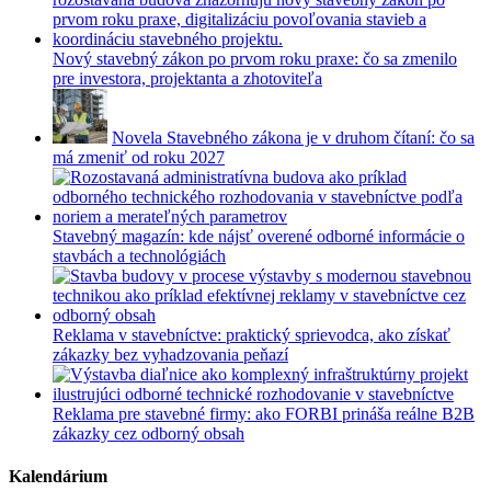
Nový stavebný zákon po prvom roku praxe: čo sa zmenilo
pre investora, projektanta a zhotoviteľa
Novela Stavebného zákona je v druhom čítaní: čo sa
má zmeniť od roku 2027
Stavebný magazín: kde nájsť overené odborné informácie o
stavbách a technológiách
Reklama v stavebníctve: praktický sprievodca, ako získať
zákazky bez vyhadzovania peňazí
Reklama pre stavebné firmy: ako FORBI prináša reálne B2B
zákazky cez odborný obsah
Kalendárium