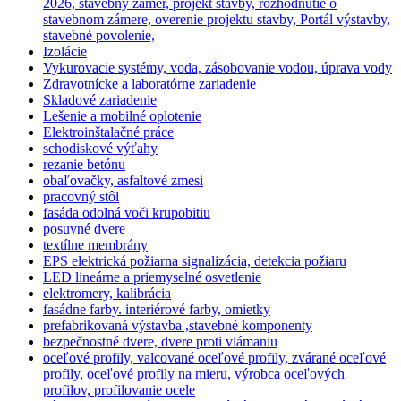
2026, stavebný zámer, projekt stavby, rozhodnutie o
stavebnom zámere, overenie projektu stavby, Portál výstavby,
stavebné povolenie,
Izolácie
Vykurovacie systémy, voda, zásobovanie vodou, úprava vody
Zdravotnícke a laboratórne zariadenie
Skladové zariadenie
Lešenie a mobilné oplotenie
Elektroinštalačné práce
schodiskové výťahy
rezanie betónu
obaľovačky, asfaltové zmesi
pracovný stôl
fasáda odolná voči krupobitiu
posuvné dvere
textílne membrány
EPS elektrická požiarna signalizácia, detekcia požiaru
LED lineárne a priemyselné osvetlenie
elektromery, kalibrácia
fasádne farby. interiérové farby, omietky
prefabrikovaná výstavba ,stavebné komponenty
bezpečnostné dvere, dvere proti vlámaniu
oceľové profily, valcované oceľové profily, zvárané oceľové
profily, oceľové profily na mieru, výrobca oceľových
profilov, profilovanie ocele