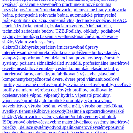
vysávač, odsávanie stavebného prachu
nekruhové potrubia
bezvýkopová rekonštrukcia
rolovacie priemyselné brány, rolovacia
brána, priemyselná rolovacia brána, automatické priemyselné
brány,
potrubná izolácia, kamenná vlna, technické izolácie, HVAC,
tepelná izolácia potrubia, izolácia rozvodov, AluCoat fólia,
technické zariadenia budov, TZB,
Podlahy, obklady, podlahové
krytiny
Technológia bazénu a wellness
Finančné a poisťovacie
služby
Vykurovacie systémy
elektro
Balkóny
rekuperácie
tvárnice
stavebné úpravy
interiérov
sadrokartón
rekonštrukcia a opláštenie budov
adaptéry
vstup-výstup
ochranná emulzia, ochran povrchov
bezpečnostné
systémy, požiarna sidnalizácia
led svietidlá, profesionálne interiérové
osvetlenie
asfaltové emulzie, cestné komunikácie
fasádne farby.
interiérové farby, omietky
prefabrikovaná výstavba ,stavebné
komponenty
bezpečnostné dvere, dvere proti vlámaniu
oceľové
profily, valcované oceľové profily, zvárané oceľové profily, oceľové
profily na mieru, výrobca oceľových profilov, profilovanie
ocele
stavebné vápno, vápenný hydrát, vápenaté produkty,
vápencové produkty, dolomitické produkty, výrobca vápna,
stavebníctvo, výroba betónu, výroba mált, výroba omietok
Okná,
svetlíky, tienenie
Káblové rozvody
Realitné a sprostredkovateľské
služby
Vykurovacie systémy solárne
Podlahy
vencový uholník
ISO
plynové ohrievače
stavebné materiály
deliace systémy,interiérové
priečky , deliace systémy
odvod spalín
kamerové systémy
posuvné
dvere
textílne membrány
bezpečnostné systémy. požiarna