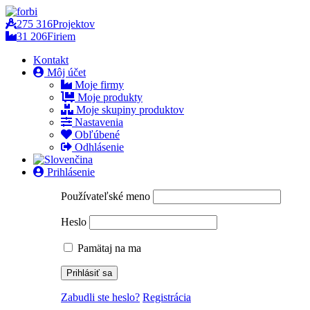
275 316
Projektov
31 206
Firiem
Kontakt
Môj účet
Moje firmy
Moje produkty
Moje skupiny produktov
Nastavenia
Obľúbené
Odhlásenie
Prihlásenie
Používateľské meno
Heslo
Pamätaj na ma
Zabudli ste heslo?
Registrácia