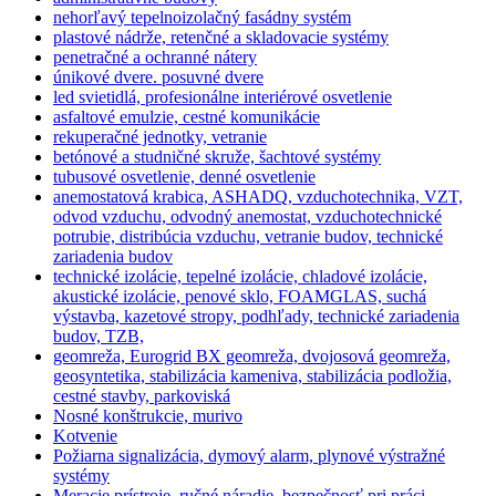
nehorľavý tepelnoizolačný fasádny systém
plastové nádrže, retenčné a skladovacie systémy
penetračné a ochranné nátery
únikové dvere. posuvné dvere
led svietidlá, profesionálne interiérové osvetlenie
asfaltové emulzie, cestné komunikácie
rekuperačné jednotky, vetranie
betónové a studničné skruže, šachtové systémy
tubusové osvetlenie, denné osvetlenie
anemostatová krabica, ASHADQ, vzduchotechnika, VZT,
odvod vzduchu, odvodný anemostat, vzduchotechnické
potrubie, distribúcia vzduchu, vetranie budov, technické
zariadenia budov
technické izolácie, tepelné izolácie, chladové izolácie,
akustické izolácie, penové sklo, FOAMGLAS, suchá
výstavba, kazetové stropy, podhľady, technické zariadenia
budov, TZB,
geomreža, Eurogrid BX geomreža, dvojosová geomreža,
geosyntetika, stabilizácia kameniva, stabilizácia podložia,
cestné stavby, parkoviská
Nosné konštrukcie, murivo
Kotvenie
Požiarna signalizácia, dymový alarm, plynové výstražné
systémy
Meracie prístroje, ručné náradie, bezpečnosť pri práci