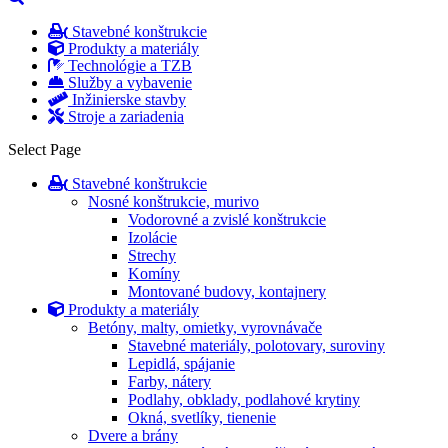
Stavebné konštrukcie
Produkty a materiály
Technológie a TZB
Služby a vybavenie
Inžinierske stavby
Stroje a zariadenia
Select Page
Stavebné konštrukcie
Nosné konštrukcie, murivo
Vodorovné a zvislé konštrukcie
Izolácie
Strechy
Komíny
Montované budovy, kontajnery
Produkty a materiály
Betóny, malty, omietky, vyrovnávače
Stavebné materiály, polotovary, suroviny
Lepidlá, spájanie
Farby, nátery
Podlahy, obklady, podlahové krytiny
Okná, svetlíky, tienenie
Dvere a brány