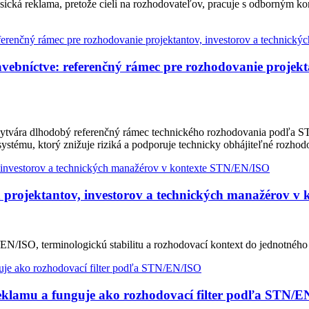
sická reklama, pretože cieli na rozhodovateľov, pracuje s odborným k
bníctve: referenčný rámec pre rozhodovanie projekta
ytvára dlhodobý referenčný rámec technického rozhodovania podľa ST
ystému, ktorý znižuje riziká a podporuje technicky obhájiteľné rozhod
 projektantov, investorov a technických manažérov v
EN/ISO, terminologickú stabilitu a rozhodovací kontext do jednotného
eklamu a funguje ako rozhodovací filter podľa STN/E