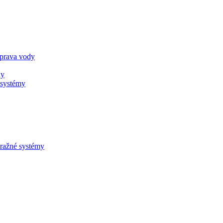
úprava vody
ny
 systémy
tražné systémy