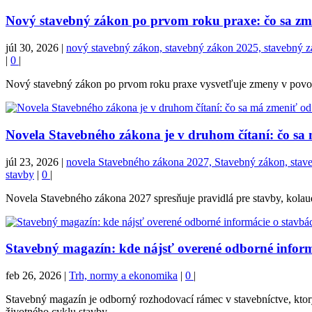
Nový stavebný zákon po prvom roku praxe: čo sa zmen
júl 30, 2026
|
nový stavebný zákon, stavebný zákon 2025, stavebný zák
|
0
|
Nový stavebný zákon po prvom roku praxe vysvetľuje zmeny v povoľova
Novela Stavebného zákona je v druhom čítaní: čo sa
júl 23, 2026
|
novela Stavebného zákona 2027, Stavebný zákon, stavebn
stavby
|
0
|
Novela Stavebného zákona 2027 spresňuje pravidlá pre stavby, kolaudá
Stavebný magazín: kde nájsť overené odborné inform
feb 26, 2026
|
Trh, normy a ekonomika
|
0
|
Stavebný magazín je odborný rozhodovací rámec v stavebníctve, ktor
životného cyklu stavby.