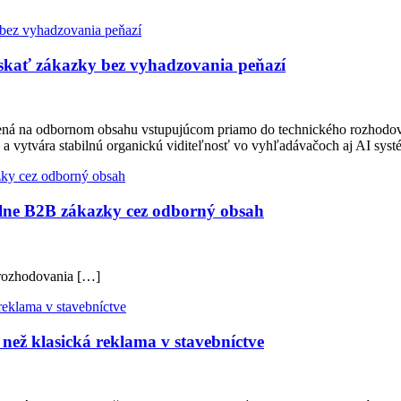
ískať zákazky bez vyhadzovania peňazí
tavená na odbornom obsahu vstupujúcom priamo do technického rozhodo
 a vytvára stabilnú organickú viditeľnosť vo vyhľadávačoch aj AI sy
lne B2B zákazky cez odborný obsah
 rozhodovania […]
než klasická reklama v stavebníctve