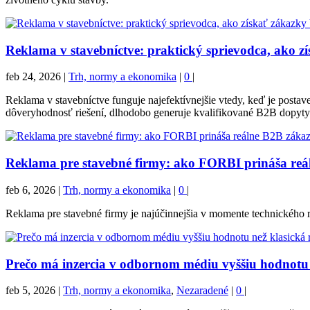
Reklama v stavebníctve: praktický sprievodca, ako z
feb 24, 2026
|
Trh, normy a ekonomika
|
0
|
Reklama v stavebníctve funguje najefektívnejšie vtedy, keď je pos
dôveryhodnosť riešení, dlhodobo generuje kvalifikované B2B dopyty
Reklama pre stavebné firmy: ako FORBI prináša reá
feb 6, 2026
|
Trh, normy a ekonomika
|
0
|
Reklama pre stavebné firmy je najúčinnejšia v momente technického
Prečo má inzercia v odbornom médiu vyššiu hodnotu 
feb 5, 2026
|
Trh, normy a ekonomika
,
Nezaradené
|
0
|