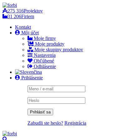
275 316
Projektov
31 206
Firiem
Kontakt
Môj účet
Moje firmy
Moje produkty
Moje skupiny produktov
Nastavenia
Obľúbené
Odhlásenie
Prihlásenie
Zabudli ste heslo?
Registrácia