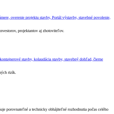
ere, overenie projektu stavby, Portál výstavby, stavebné povolenie,
vestorov, projektantov aj zhotoviteľov.
kontajnerové stavby, kolaudácia stavby, stavebný dohľad, čierne
ých rizík.
uje porovnateľné a technicky obhájiteľné rozhodnutia počas celého