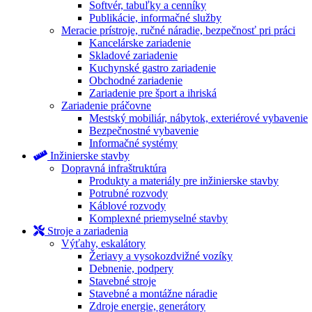
Softvér, tabuľky a cenníky
Publikácie, informačné služby
Meracie prístroje, ručné náradie, bezpečnosť pri práci
Kancelárske zariadenie
Skladové zariadenie
Kuchynské gastro zariadenie
Obchodné zariadenie
Zariadenie pre šport a ihriská
Zariadenie práčovne
Mestský mobiliár, nábytok, exteriérové vybavenie
Bezpečnostné vybavenie
Informačné systémy
Inžinierske stavby
Dopravná infraštruktúra
Produkty a materiály pre inžinierske stavby
Potrubné rozvody
Káblové rozvody
Komplexné priemyselné stavby
Stroje a zariadenia
Výťahy, eskalátory
Žeriavy a vysokozdvižné vozíky
Debnenie, podpery
Stavebné stroje
Stavebné a montážne náradie
Zdroje energie, generátory