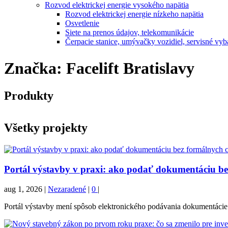
Rozvod elektrickej energie vysokého napätia
Rozvod elektrickej energie nízkeho napätia
Osvetlenie
Siete na prenos údajov, telekomunikácie
Čerpacie stanice, umývačky vozidiel, servisné vyb
Značka:
Facelift Bratislavy
Produkty
Všetky projekty
Portál výstavby v praxi: ako podať dokumentáciu b
aug 1, 2026
|
Nezaradené
|
0
|
Portál výstavby mení spôsob elektronického podávania dokumentácie. 