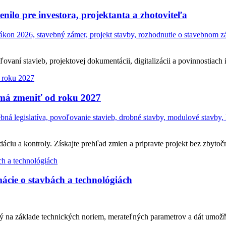
ilo pre investora, projektanta a zhotoviteľa
on 2026, stavebný zámer, projekt stavby, rozhodnutie o stavebnom zám
ní stavieb, projektovej dokumentácii, digitalizácii a povinnostiach in
 má zmeniť od roku 2027
á legislatíva, povoľovanie stavieb, drobné stavby, modulové stavby, 
ciu a kontroly. Získajte prehľad zmien a pripravte projekt bez zbytočn
ácie o stavbách a technológiách
ý na základe technických noriem, merateľných parametrov a dát umožň