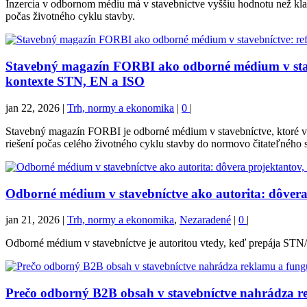
Inzercia v odbornom médiu má v stavebníctve vyššiu hodnotu než kla
počas životného cyklu stavby.
Stavebný magazín FORBI ako odborné médium v stave
kontexte STN, EN a ISO
jan 22, 2026
|
Trh, normy a ekonomika
|
0
|
Stavebný magazín FORBI je odborné médium v stavebníctve, ktoré v
riešení počas celého životného cyklu stavby do normovo čitateľného s
Odborné médium v stavebníctve ako autorita: dôvera
jan 21, 2026
|
Trh, normy a ekonomika
,
Nezaradené
|
0
|
Odborné médium v stavebníctve je autoritou vtedy, keď prepája STN/
Prečo odborný B2B obsah v stavebníctve nahrádza r