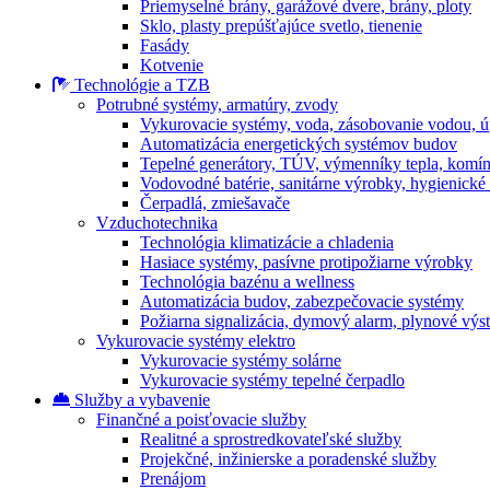
Priemyselné brány, garážové dvere, brány, ploty
Sklo, plasty prepúšťajúce svetlo, tienenie
Fasády
Kotvenie
Technológie a TZB
Potrubné systémy, armatúry, zvody
Vykurovacie systémy, voda, zásobovanie vodou, 
Automatizácia energetických systémov budov
Tepelné generátory, TÚV, výmenníky tepla, komí
Vodovodné batérie, sanitárne výrobky, hygienické
Čerpadlá, zmiešavače
Vzduchotechnika
Technológia klimatizácie a chladenia
Hasiace systémy, pasívne protipožiarne výrobky
Technológia bazénu a wellness
Automatizácia budov, zabezpečovacie systémy
Požiarna signalizácia, dymový alarm, plynové výs
Vykurovacie systémy elektro
Vykurovacie systémy solárne
Vykurovacie systémy tepelné čerpadlo
Služby a vybavenie
Finančné a poisťovacie služby
Realitné a sprostredkovateľské služby
Projekčné, inžinierske a poradenské služby
Prenájom