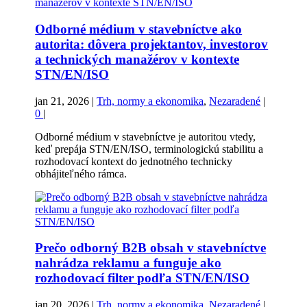
Odborné médium v stavebníctve ako
autorita: dôvera projektantov, investorov
a technických manažérov v kontexte
STN/EN/ISO
jan 21, 2026
|
Trh, normy a ekonomika
,
Nezaradené
|
0
|
Odborné médium v stavebníctve je autoritou vtedy,
keď prepája STN/EN/ISO, terminologickú stabilitu a
rozhodovací kontext do jednotného technicky
obhájiteľného rámca.
Prečo odborný B2B obsah v stavebníctve
nahrádza reklamu a funguje ako
rozhodovací filter podľa STN/EN/ISO
jan 20, 2026
|
Trh, normy a ekonomika
,
Nezaradené
|