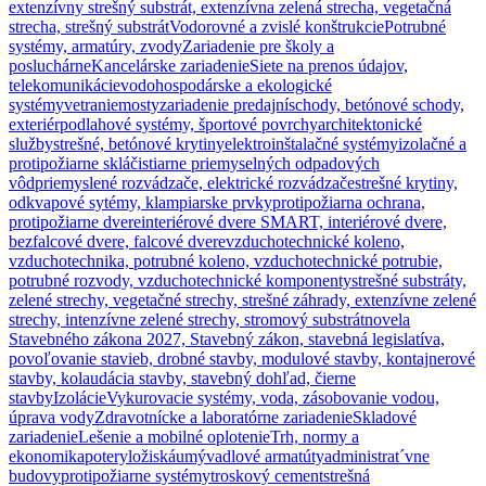
extenzívny strešný substrát, extenzívna zelená strecha, vegetačná
strecha, strešný substrát
Vodorovné a zvislé konštrukcie
Potrubné
systémy, armatúry, zvody
Zariadenie pre školy a
posluchárne
Kancelárske zariadenie
Siete na prenos údajov,
telekomunikácie
vodohospodárske a ekologické
systémy
vetranie
mosty
zariadenie predajní
schody, betónové schody,
exteriér
podlahové systémy, športové povrchy
architektonické
služby
strešné, betónové krytiny
elektroinštalačné systémy
izolačné a
protipožiarne sklá
čistiarne priemyselných odpadových
vôd
priemyslené rozvádzače, elektrické rozvádzače
strešné krytiny,
odkvapové sytémy, klampiarske prvky
protipožiarna ochrana,
protipožiarne dvere
interiérové dvere SMART, interiérové dvere,
bezfalcové dvere, falcové dvere
vzduchotechnické koleno,
vzduchotechnika, potrubné koleno, vzduchotechnické potrubie,
potrubné rozvody, vzduchotechnické komponenty
strešné substráty,
zelené strechy, vegetačné strechy, strešné záhrady, extenzívne zelené
strechy, intenzívne zelené strechy, stromový substrát
novela
Stavebného zákona 2027, Stavebný zákon, stavebná legislatíva,
povoľovanie stavieb, drobné stavby, modulové stavby, kontajnerové
stavby, kolaudácia stavby, stavebný dohľad, čierne
stavby
Izolácie
Vykurovacie systémy, voda, zásobovanie vodou,
úprava vody
Zdravotnícke a laboratórne zariadenie
Skladové
zariadenie
Lešenie a mobilné oplotenie
Trh, normy a
ekonomika
potery
ložiská
umývadlové armatúty
administrat´vne
budovy
protipožiarne systémy
troskový cement
strešná