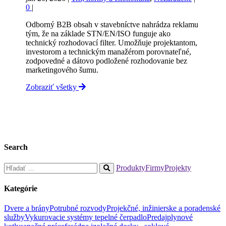
0
|
Odborný B2B obsah v stavebníctve nahrádza reklamu
tým, že na základe STN/EN/ISO funguje ako
technický rozhodovací filter. Umožňuje projektantom,
investorom a technickým manažérom porovnateľné,
zodpovedné a dátovo podložené rozhodovanie bez
marketingového šumu.
Zobraziť všetky
Search
Hľadať:
Produkty
Firmy
Projekty
When
autocomplete
Kategórie
results
are
Dvere a brány
Potrubné rozvody
Projekčné, inžinierske a poradenské
available
služby
Vykurovacie systémy tepelné čerpadlo
Predaj
plynové
use