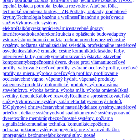
brány,
potrubná izolácia, kamenná vlna, technické izolácie, HVAC,
tepelná izolácia potrubia, izolácia rozvodov, AluCoat fólia,
technické zariadenia budov, TZB,
Podlahy, obklady, podlahové
krytiny
Technológia bazénu a wellness
Finančné a poisťovacie
služby
Vykurovacie systémy
elektro
Balkóny
rekuperácie
tvárnice
stavebné úpravy
interiérov
sadrokartón
rekonštrukcia a opláštenie budov
adaptéry
vstup-výstup
ochranná emulzia, ochran povrchov
bezpečnostné
systémy, požiarna sidnalizácia
led svietidlá, profesionálne interiérové
osvetlenie
asfaltové emulzie, cestné komunikácie
fasádne farby.
interiérové farby, omietky
prefabrikovaná výstavba ,stavebné
komponenty
bezpečnostné dvere, dvere proti vlámaniu
oceľové
profily, valcované oceľové profily, zvárané oceľové profily, oceľové
profily na mieru, výrobca oceľových profilov, profilovanie
ocele
stavebné vápno, vápenný hydrát, vápenaté produkty,
vápencové produkty, dolomitické produkty, výrobca vápna,
stavebníctvo, výroba betónu, výroba mált, výroba omietok
Okná,
svetlíky, tienenie
Káblové rozvody
Realitné a sprostredkovateľské
služby
Vykurovacie systémy solárne
Podlahy
vencový uholník
ISO
plynové ohrievače
stavebné materiály
deliace systémy,interiérové
priečky , deliace systémy
odvod spalín
kamerové systémy
posuvné
dvere
textílne membrány
bezpečnostné systémy. požiarna
signalizácia
komunálna technika, komunikácie
požiarna
ochrana,požiarne systémy
impregnácia pre zámkovú dlažbu.
impregnácia betónu
prefabrikované stĺpy, nosné