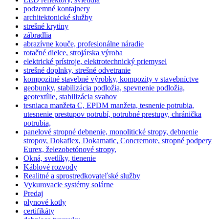
podzemné kontajnery
architektonické služby
strešné krytiny
zábradlia
abrazívne kouče, profesionálne náradie
rotačné dielce, strojárska výroba
elektrické prístroje, elektrotechnický priemysel
strešné doplnky, strešné odvetranie
kompozitné stavebné výrobky, kompozity v stavebníctve
geobunky, stabilizácia podložia, spevnenie podložia,
geotextílie, stabilizácia svahov
tesniaca manžeta C, EPDM manžeta, tesnenie potrubia,
utesnenie prestupov potrubí, potrubné prestupy, chránička
potrubia,
panelové stropné debnenie, monolitické stropy, debnenie
stropov, Dokaflex, Dokamatic, Concremote, stropné podpery
Eurex, železobetónové stropy,
Okná, svetlíky, tienenie
Káblové rozvody
Realitné a sprostredkovateľské služby
Vykurovacie systémy solárne
Predaj
plynové kotly
certifikáty