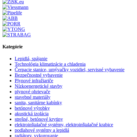
Kategórie
Lepidlá, spájanie
Technológia klimatizácie a chladenia
Čerpacie stanice, umývačky vozidiel, servisné vybavenie
Bezpečnostné vybavenie
Plynové infražiariče
Nízkoenergetické stavby
plynové ohrievače
stavebné materiály
sanita, sanitárne kabínky
betónové výrobky
akustická izolácia
strešné, betónové krytiny
elektroinštalačné systémy, elektroinštalačné krabice
podlahové systémy a lepidlá
radiátory, vykurovanie