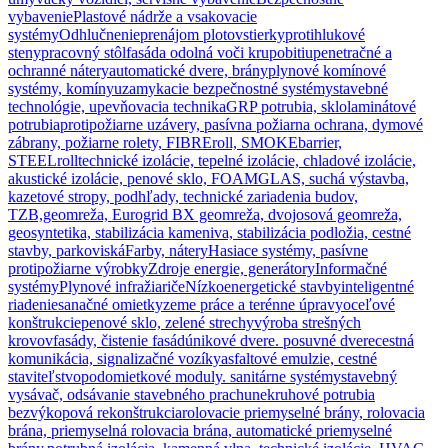
vybavenie
Plastové nádrže a vsakovacie
systémy
Odhlučnenie
prenájom plotov
stierky
protihlukové
steny
pracovný stôl
fasáda odolná voči krupobitiu
penetračné a
ochranné nátery
automatické dvere, brány
plynové komínové
systémy, komíny
uzamykacie bezpečnostné systémy
stavebné
technológie, upevňovacia technika
GRP potrubia, sklolaminátové
potrubia
protipožiarne uzávery, pasívna požiarna ochrana, dymové
zábrany, požiarne rolety, FIBREroll, SMOKEbarrier,
STEELroll
technické izolácie, tepelné izolácie, chladové izolácie,
akustické izolácie, penové sklo, FOAMGLAS, suchá výstavba,
kazetové stropy, podhľady, technické zariadenia budov,
TZB,
geomreža, Eurogrid BX geomreža, dvojosová geomreža,
geosyntetika, stabilizácia kameniva, stabilizácia podložia, cestné
stavby, parkoviská
Farby, nátery
Hasiace systémy, pasívne
protipožiarne výrobky
Zdroje energie, generátory
Informačné
systémy
Plynové infražiariče
Nízkoenergetické stavby
inteligentné
riadenie
sanačné omietky
zeme práce a terénne úpravy
oceľové
konštrukcie
penové sklo, zelené strechy
výroba strešných
krovov
fasády, čistenie fasád
únikové dvere. posuvné dvere
cestná
komunikácia, signalizačné vozíky
asfaltové emulzie, cestné
staviteľstvo
podomietkové moduly. sanitárne systémy
stavebný
vysávač, odsávanie stavebného prachu
nekruhové potrubia
bezvýkopová rekonštrukcia
rolovacie priemyselné brány, rolovacia
brána, priemyselná rolovacia brána, automatické priemyselné