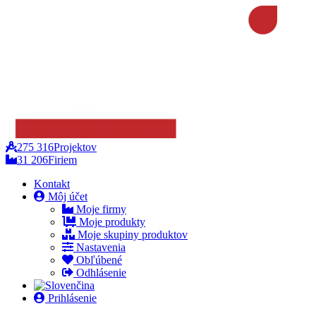
275 316
Projektov
31 206
Firiem
Kontakt
Môj účet
Moje firmy
Moje produkty
Moje skupiny produktov
Nastavenia
Obľúbené
Odhlásenie
Prihlásenie