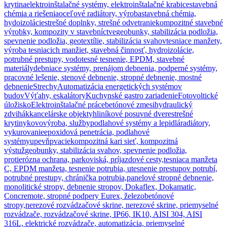
krytina
elektroinštalačné systémy, elektroinštalačné krabice
stavebná
chémia a riešenia
oceľové radiátory, výroba
stavebná chémia,
hydoizolácie
strešné doplnky, strešné odvetranie
kompozitné stavebné
výrobky, kompozity v stavebníctve
geobunky, stabilizácia podložia,
spevnenie podložia, geotextílie, stabilizácia svahov
tesniace manžety,
výroba tesniacich manžiet, stavebná činnosť, hydroizolácie,
potrubné prestupy, vodotesné tesnenie, EPDM, stavebné
materiály
debniace systémy, prenájom debnenia, podperné systémy,
pracovné lešenie, stenové debnenie, stropné debnenie, mostné
debnenie
Strechy
Automatizácia energetických systémov
budov
Výťahy, eskalátory
Kuchynské gastro zariadenie
Fotovoltické
úložisko
Elektroinštalačné práce
betónové zmesi
hydraulický
zdvihák
kancelárske objekty
hliníkové posuvné dvere
strešné
krytiny
kovovýroba, služby
podlahové systémy a lepidlá
radiátory,
vykurovanie
epoxidová penetrácia, podlahové
systémy
upevňpvacie
kompozitná kari sieť, kompozitná
výstuž
geobunky, stabilizácia svahov, spevnenie podložia,
protierózna ochrana, parkoviská, príjazdové cesty,
tesniaca manžeta
C, EPDM manžeta, tesnenie potrubia, utesnenie prestupov potrubí,
potrubné prestupy, chránička potrubia,
panelové stropné debnenie,
monolitické stropy, debnenie stropov, Dokaflex, Dokamatic,
Concremote, stropné podpery Eurex, železobetónové
stropy,
nerezové rozvádzačové skrine, nerezové skrine, priemyselné
rozvádzače, rozvádzačové skrine, IP66, IK10, AISI 304, AISI
316L, elektrické rozvádzače, automatizácia, priemyselné