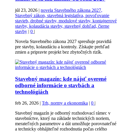
júl 23, 2026
|
novela Stavebného zákona 2027,
Stavebný zákon, stavebná legislatíva, povoľovanie
stavieb, drobné stavby, modulové stavby, kontajnerové
stavby, kolaudácia stavby, stavebný dohľad, čierne
stavby
|
0
|
Novela Stavebného zákona 2027 spresňuje pravidlá
pre stavby, kolaudáciu a kontroly. Získajte prehľad
zmien a pripravte projekt bez zbytočných rizík.
Stavebný magazín: kde nájsť overené
odborné informácie o stavbách a
technológiách
feb 26, 2026
|
Trh, normy a ekonomika
|
0
|
Stavebný magazín je odborný rozhodovací rámec v
stavebníctve, ktorý na základe technických noriem,
merateľných parametrov a dát umožňuje porovnateľné
a technicky obhájiteľné rozhodnutia počas celého