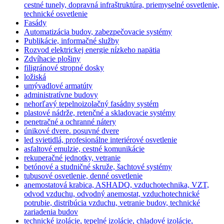
cestné tunely, dopravná infraštruktúra, priemyselné osvetlenie,
technické osvetlenie
Fasády
Automatizácia budov, zabezpečovacie systémy
Publikácie, informačné služby
Rozvod elektrickej energie nízkeho napätia
Zdvíhacie plošiny
filigránové stropné dosky
ložiská
umývadlové armatúty
administratívne budovy
nehorľavý tepelnoizolačný fasádny systém
plastové nádrže, retenčné a skladovacie systémy
penetračné a ochranné nátery
únikové dvere. posuvné dvere
led svietidlá, profesionálne interiérové osvetlenie
asfaltové emulzie, cestné komunikácie
rekuperačné jednotky, vetranie
betónové a studničné skruže, šachtové systémy
tubusové osvetlenie, denné osvetlenie
anemostatová krabica, ASHADQ, vzduchotechnika, VZT,
odvod vzduchu, odvodný anemostat, vzduchotechnické
potrubie, distribúcia vzduchu, vetranie budov, technické
zariadenia budov
technické izolácie, tepelné izolácie, chladové izolácie,