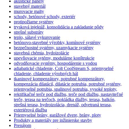
akustické panely
stavebný materiál
murovacie malty
schody, betónové schody, exteriér
protipožiarne systémy
trysková injektáž, konsolidácia a zakladanie pôdy
strešné substráty
teplo, sálavé vykurovanie
betónovo-stavebné výrobky, komínové systémy
bezpečnostné systémy, uzamykacie systémy
stavebná chémia, hydoizolácie
upevňovacie sytémy, modulárne konštrukcie
odvodňovacie systémy. hospodárenie s vodou
adiabatické chladenie, Colt CoolStream S, priemyselné
chladenie, chladenie výrobných hál
tkaninové kompenzátory, potrubné kompenzátory,
kompenzácia dilatácií, dilatácie potrubia, potrubné systémy,
priemyselné potrubia, spalinové potrubia, vysoké teploty,
rektifikačné terče pod dlažbu, terče pod dlažbu, nastaviteľné
terče, terasa na terčoch, pokládka dlažby, terasa, balkón,
strešná terasa, hydroizolácia, drenáž, odvetraná terasa,
exteriérová dlažba
Priemyselné brány, garážové dvere, brány, ploty
Produkty a materiály pre inžinierske stavby
Prenájom