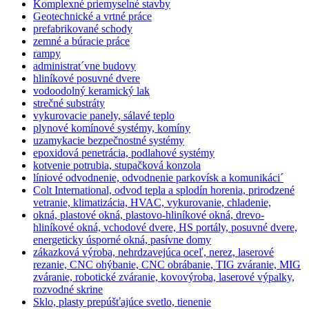
Komplexné priemyselné stavby
Geotechnické a vrtné práce
prefabrikované schody
zemné a búracie práce
rampy
administrat´vne budovy
hliníkové posuvné dvere
vodoodolný keramický lak
strečné substráty
vykurovacie panely, sálavé teplo
plynové komínové systémy, komíny
uzamykacie bezpečnostné systémy
epoxidová penetrácia, podlahové systémy
kotvenie potrubia, stupačková konzola
líniové odvodnenie, odvodnenie parkovísk a komunikáci´
Colt International, odvod tepla a splodín horenia, prirodzené
vetranie, klimatizácia, HVAC, vykurovanie, chladenie,
okná, plastové okná, plastovo-hliníkové okná, drevo-
hliníkové okná, vchodové dvere, HS portály, posuvné dvere,
energeticky úsporné okná, pasívne domy
zákazková výroba, nehrdzavejúca oceľ, nerez, laserové
rezanie, CNC ohýbanie, CNC obrábanie, TIG zváranie, MIG
zváranie, robotické zváranie, kovovýroba, laserové výpalky,
rozvodné skrine
Sklo, plasty prepúšťajúce svetlo, tienenie