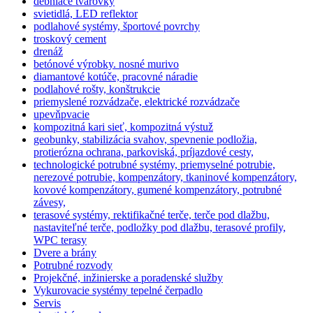
debniace tvarovky
svietidlá, LED reflektor
podlahové systémy, športové povrchy
troskový cement
drenáž
betónové výrobky. nosné murivo
diamantové kotúče, pracovné náradie
podlahové rošty, konštrukcie
priemyslené rozvádzače, elektrické rozvádzače
upevňpvacie
kompozitná kari sieť, kompozitná výstuž
geobunky, stabilizácia svahov, spevnenie podložia,
protierózna ochrana, parkoviská, príjazdové cesty,
technologické potrubné systémy, priemyselné potrubie,
nerezové potrubie, kompenzátory, tkaninové kompenzátory,
kovové kompenzátory, gumené kompenzátory, potrubné
závesy,
terasové systémy, rektifikačné terče, terče pod dlažbu,
nastaviteľné terče, podložky pod dlažbu, terasové profily,
WPC terasy
Dvere a brány
Potrubné rozvody
Projekčné, inžinierske a poradenské služby
Vykurovacie systémy tepelné čerpadlo
Servis