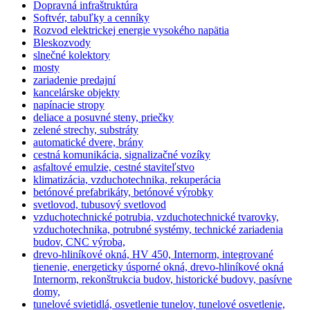
Dopravná infraštruktúra
Softvér, tabuľky a cenníky
Rozvod elektrickej energie vysokého napätia
Bleskozvody
slnečné kolektory
mosty
zariadenie predajní
kancelárske objekty
napínacie stropy
deliace a posuvné steny, priečky
zelené strechy, substráty
automatické dvere, brány
cestná komunikácia, signalizačné vozíky
asfaltové emulzie, cestné staviteľstvo
klimatizácia, vzduchotechnika, rekuperácia
betónové prefabrikáty, betónové výrobky
svetlovod, tubusový svetlovod
vzduchotechnické potrubia, vzduchotechnické tvarovky,
vzduchotechnika, potrubné systémy, technické zariadenia
budov, CNC výroba,
drevo-hliníkové okná, HV 450, Internorm, integrované
tienenie, energeticky úsporné okná, drevo-hliníkové okná
Internorm, rekonštrukcia budov, historické budovy, pasívne
domy,
tunelové svietidlá, osvetlenie tunelov, tunelové osvetlenie,