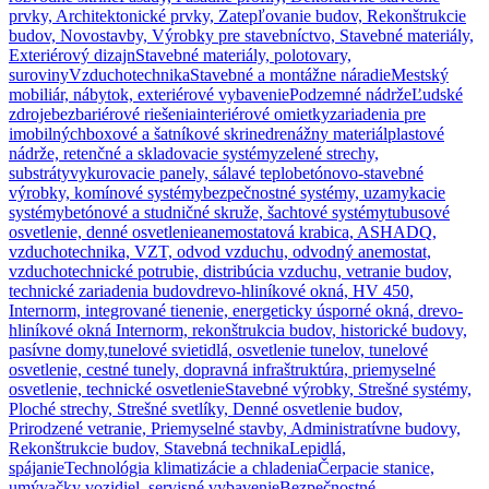
prvky, Architektonické prvky, Zatepľovanie budov, Rekonštrukcie
budov, Novostavby, Výrobky pre stavebníctvo, Stavebné materiály,
Exteriérový dizajn
Stavebné materiály, polotovary,
suroviny
Vzduchotechnika
Stavebné a montážne náradie
Mestský
mobiliár, nábytok, exteriérové vybavenie
Podzemné nádrže
Ľudské
zdroje
bezbariérové riešenia
interiérové omietky
zariadenia pre
imobilných
boxové a šatníkové skrine
drenážny materiál
plastové
nádrže, retenčné a skladovacie systémy
zelené strechy,
substráty
vykurovacie panely, sálavé teplo
betónovo-stavebné
výrobky, komínové systémy
bezpečnostné systémy, uzamykacie
systémy
betónové a studničné skruže, šachtové systémy
tubusové
osvetlenie, denné osvetlenie
anemostatová krabica, ASHADQ,
vzduchotechnika, VZT, odvod vzduchu, odvodný anemostat,
vzduchotechnické potrubie, distribúcia vzduchu, vetranie budov,
technické zariadenia budov
drevo-hliníkové okná, HV 450,
Internorm, integrované tienenie, energeticky úsporné okná, drevo-
hliníkové okná Internorm, rekonštrukcia budov, historické budovy,
pasívne domy,
tunelové svietidlá, osvetlenie tunelov, tunelové
osvetlenie, cestné tunely, dopravná infraštruktúra, priemyselné
osvetlenie, technické osvetlenie
Stavebné výrobky, Strešné systémy,
Ploché strechy, Strešné svetlíky, Denné osvetlenie budov,
Prirodzené vetranie, Priemyselné stavby, Administratívne budovy,
Rekonštrukcie budov, Stavebná technika
Lepidlá,
spájanie
Technológia klimatizácie a chladenia
Čerpacie stanice,
umývačky vozidiel, servisné vybavenie
Bezpečnostné