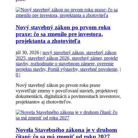
Nový stavebný zákon po prvom roku
praxe: čo sa zmenilo pre investora,
projektanta a zhotoviteľa
júl 30, 2026
|
nový stavebný zákon, stavebný zákon
2025, stavebný zákon 2026, stavebný zámer, projekt
stavby, rozhodnutie o stavebnom zámere, overenie
projektu stavby, Portál výstavby, stavebné povolenie,
|
0
|
Nový stavebný zákon po prvom roku praxe
vysvetľuje zmeny v povoľovaní stavieb, projektovej
dokumentácii, digitalizácii a povinnostiach investorov,
projektantov aj zhotoviteľov.
Novela Stavebného zákona je v druhom
čítaní: čo sa má zmeniť od roku 2027