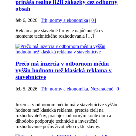
prináša reálne B2B zákazky cez odborný
obsah
feb 6, 2026
|
Trh, normy a ekonomika
|
0
|
Reklama pre stavebné firmy je najúčinnejšia v
momente technického rozhodovania […]
Prečo má inzercia v odbornom médiu
vyššiu hodnotu než klasická reklama v
stavebníctve
feb 5, 2026
|
Trh, normy a ekonomika
,
Nezaradené
|
0
|
Inzercia v odbornom médiu má v stavebníctve vyššiu
hodnotu než klasická reklama, pretože cieli na
rozhodovateľov, pracuje s odborným kontextom a
dlhodobo podporuje technické a investičné
rozhodovanie počas životného cyklu stavby.