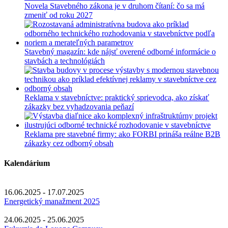
Novela Stavebného zákona je v druhom čítaní: čo sa má
zmeniť od roku 2027
Stavebný magazín: kde nájsť overené odborné informácie o
stavbách a technológiách
Reklama v stavebníctve: praktický sprievodca, ako získať
zákazky bez vyhadzovania peňazí
Reklama pre stavebné firmy: ako FORBI prináša reálne B2B
zákazky cez odborný obsah
Kalendárium
16.06.2025 - 17.07.2025
Energetický manažment 2025
24.06.2025 - 25.06.2025