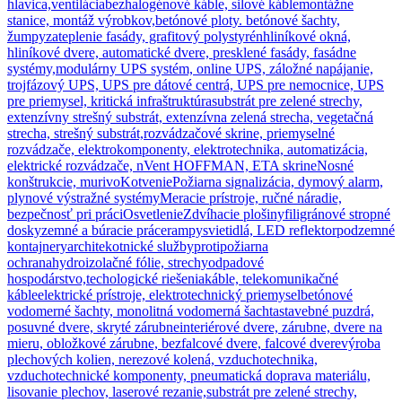
hlavica,ventilácia
bezhalogénové káble, silové káble
montážne
stanice, montáž výrobkov,
betónové ploty. betónové šachty,
žumpy
zateplenie fasády, grafitový polystyrén
hliníkové okná,
hliníkové dvere, automatické dvere, presklené fasády, fasádne
systémy,
modulárny UPS systém, online UPS, záložné napájanie,
trojfázový UPS, UPS pre dátové centrá, UPS pre nemocnice, UPS
pre priemysel, kritická infraštruktúra
substrát pre zelené strechy,
extenzívny strešný substrát, extenzívna zelená strecha, vegetačná
strecha, strešný substrát,
rozvádzačové skrine, priemyselné
rozvádzače, elektrokomponenty, elektrotechnika, automatizácia,
elektrické rozvádzače, nVent HOFFMAN, ETA skrine
Nosné
konštrukcie, murivo
Kotvenie
Požiarna signalizácia, dymový alarm,
plynové výstražné systémy
Meracie prístroje, ručné náradie,
bezpečnosť pri práci
Osvetlenie
Zdvíhacie plošiny
filigránové stropné
dosky
zemné a búracie práce
rampy
svietidlá, LED reflektor
podzemné
kontajnery
architekotnické služby
protipožiarna
ochrana
hydroizolačné fólie, strechy
odpadové
hospodárstvo,techologické riešenia
káble, telekomunikačné
káble
elektrické prístroje, elektrotechnický priemysel
betónové
vodomerné šachty, monolitná vodomerná šachta
stavebné puzdrá,
posuvné dvere, skryté zárubne
interiérové dvere, zárubne, dvere na
mieru, obložkové zárubne, bezfalcové dvere, falcové dvere
výroba
plechových kolien, nerezové kolená, vzduchotechnika,
vzduchotechnické komponenty, pneumatická doprava materiálu,
lisovanie plechov, laserové rezanie,
substrát pre zelené strechy,