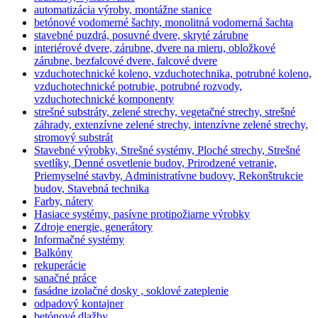
automatizácia výroby, montážne stanice
betónové vodomerné šachty, monolitná vodomerná šachta
stavebné puzdrá, posuvné dvere, skryté zárubne
interiérové dvere, zárubne, dvere na mieru, obložkové
zárubne, bezfalcové dvere, falcové dvere
vzduchotechnické koleno, vzduchotechnika, potrubné koleno,
vzduchotechnické potrubie, potrubné rozvody,
vzduchotechnické komponenty
strešné substráty, zelené strechy, vegetačné strechy, strešné
záhrady, extenzívne zelené strechy, intenzívne zelené strechy,
stromový substrát
Stavebné výrobky, Strešné systémy, Ploché strechy, Strešné
svetlíky, Denné osvetlenie budov, Prirodzené vetranie,
Priemyselné stavby, Administratívne budovy, Rekonštrukcie
budov, Stavebná technika
Farby, nátery
Hasiace systémy, pasívne protipožiarne výrobky
Zdroje energie, generátory
Informačné systémy
Balkóny
rekuperácie
sanačné práce
fasádne izolačné dosky , soklové zateplenie
odpadový kontajner
betónové dlažby