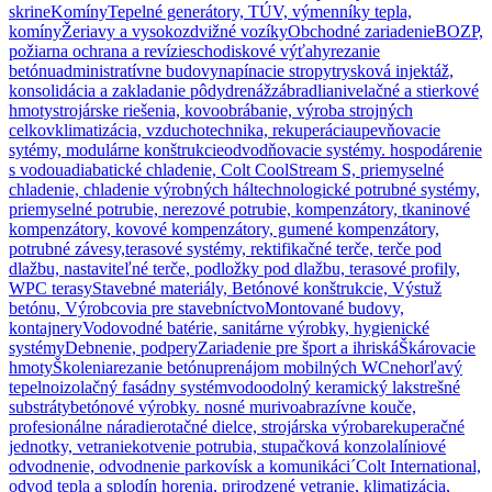
skrine
Komíny
Tepelné generátory, TÚV, výmenníky tepla,
komíny
Žeriavy a vysokozdvižné vozíky
Obchodné zariadenie
BOZP,
požiarna ochrana a revízie
schodiskové výťahy
rezanie
betónu
administratívne budovy
napínacie stropy
trysková injektáž,
konsolidácia a zakladanie pôdy
drenáž
zábradlia
nivelačné a stierkové
hmoty
strojárske riešenia, kovoobrábanie, výroba strojných
celkov
klimatizácia, vzduchotechnika, rekuperácia
upevňovacie
sytémy, modulárne konštrukcie
odvodňovacie systémy. hospodárenie
s vodou
adiabatické chladenie, Colt CoolStream S, priemyselné
chladenie, chladenie výrobných hál
technologické potrubné systémy,
priemyselné potrubie, nerezové potrubie, kompenzátory, tkaninové
kompenzátory, kovové kompenzátory, gumené kompenzátory,
potrubné závesy,
terasové systémy, rektifikačné terče, terče pod
dlažbu, nastaviteľné terče, podložky pod dlažbu, terasové profily,
WPC terasy
Stavebné materiály, Betónové konštrukcie, Výstuž
betónu, Výrobcovia pre stavebníctvo
Montované budovy,
kontajnery
Vodovodné batérie, sanitárne výrobky, hygienické
systémy
Debnenie, podpery
Zariadenie pre šport a ihriská
Škárovacie
hmoty
Školenia
rezanie betónu
prenájom mobilných WC
nehorľavý
tepelnoizolačný fasádny systém
vodoodolný keramický lak
strešné
substráty
betónové výrobky. nosné murivo
abrazívne kouče,
profesionálne náradie
rotačné dielce, strojárska výroba
rekuperačné
jednotky, vetranie
kotvenie potrubia, stupačková konzola
líniové
odvodnenie, odvodnenie parkovísk a komunikáci´
Colt International,
odvod tepla a splodín horenia, prirodzené vetranie, klimatizácia,