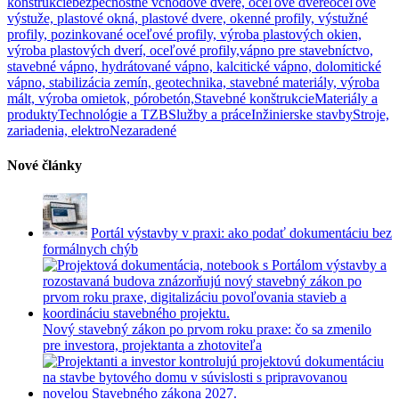
konštrukcie
bezpečnostné vchodové dvere, oceľové dvere
oceľové
výstuže, plastové okná, plastové dvere, okenné profily, výstužné
profily, pozinkované oceľové profily, výroba plastových okien,
výroba plastových dverí, oceľové profily,
vápno pre stavebníctvo,
stavebné vápno, hydrátované vápno, kalcitické vápno, dolomitické
vápno, stabilizácia zemín, geotechnika, stavebné materiály, výroba
mált, výroba omietok, pórobetón,
Stavebné konštrukcie
Materiály a
produkty
Technológie a TZB
Služby a práce
Inžinierske stavby
Stroje,
zariadenia, elektro
Nezaradené
Nové články
Portál výstavby v praxi: ako podať dokumentáciu bez
formálnych chýb
Nový stavebný zákon po prvom roku praxe: čo sa zmenilo
pre investora, projektanta a zhotoviteľa