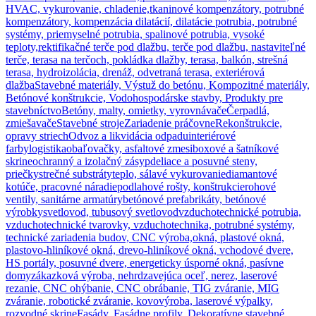
HVAC, vykurovanie, chladenie,
tkaninové kompenzátory, potrubné
kompenzátory, kompenzácia dilatácií, dilatácie potrubia, potrubné
systémy, priemyselné potrubia, spalinové potrubia, vysoké
teploty,
rektifikačné terče pod dlažbu, terče pod dlažbu, nastaviteľné
terče, terasa na terčoch, pokládka dlažby, terasa, balkón, strešná
terasa, hydroizolácia, drenáž, odvetraná terasa, exteriérová
dlažba
Stavebné materiály, Výstuž do betónu, Kompozitné materiály,
Betónové konštrukcie, Vodohospodárske stavby, Produkty pre
stavebníctvo
Betóny, malty, omietky, vyrovnávače
Čerpadlá,
zmiešavače
Stavebné stroje
Zariadenie práčovne
Rekonštrukcie,
opravy striech
Odvoz a likvidácia odpadu
interiérové
farby
logistika
obaľovačky, asfaltové zmesi
boxové a šatníkové
skrine
ochranný a izolačný zásyp
deliace a posuvné steny,
priečky
strečné substráty
teplo, sálavé vykurovanie
diamantové
kotúče, pracovné náradie
podlahové rošty, konštrukcie
rohové
ventily, sanitárne armatúry
betónové prefabrikáty, betónové
výrobky
svetlovod, tubusový svetlovod
vzduchotechnické potrubia,
vzduchotechnické tvarovky, vzduchotechnika, potrubné systémy,
technické zariadenia budov, CNC výroba,
okná, plastové okná,
plastovo-hliníkové okná, drevo-hliníkové okná, vchodové dvere,
HS portály, posuvné dvere, energeticky úsporné okná, pasívne
domy
zákazková výroba, nehrdzavejúca oceľ, nerez, laserové
rezanie, CNC ohýbanie, CNC obrábanie, TIG zváranie, MIG
zváranie, robotické zváranie, kovovýroba, laserové výpalky,
rozvodné skrine
Fasády, Fasádne profily, Dekoratívne stavebné