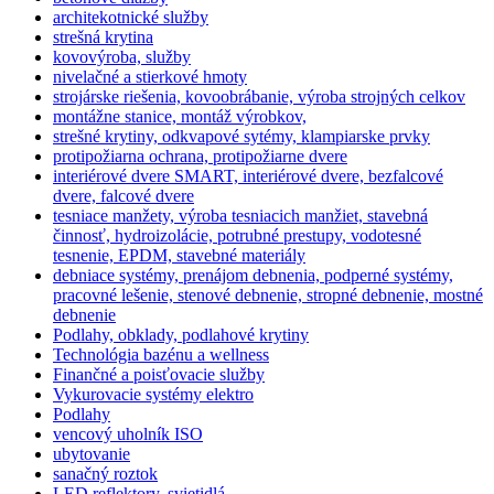
architekotnické služby
strešná krytina
kovovýroba, služby
nivelačné a stierkové hmoty
strojárske riešenia, kovoobrábanie, výroba strojných celkov
montážne stanice, montáž výrobkov,
strešné krytiny, odkvapové sytémy, klampiarske prvky
protipožiarna ochrana, protipožiarne dvere
interiérové dvere SMART, interiérové dvere, bezfalcové
dvere, falcové dvere
tesniace manžety, výroba tesniacich manžiet, stavebná
činnosť, hydroizolácie, potrubné prestupy, vodotesné
tesnenie, EPDM, stavebné materiály
debniace systémy, prenájom debnenia, podperné systémy,
pracovné lešenie, stenové debnenie, stropné debnenie, mostné
debnenie
Podlahy, obklady, podlahové krytiny
Technológia bazénu a wellness
Finančné a poisťovacie služby
Vykurovacie systémy elektro
Podlahy
vencový uholník ISO
ubytovanie
sanačný roztok
LED reflektory, svietidlá