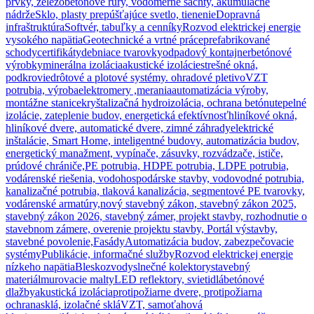
prvky, železobetónové rúry, vodomerné šachty, akumulačné
nádrže
Sklo, plasty prepúšťajúce svetlo, tienenie
Dopravná
infraštruktúra
Softvér, tabuľky a cenníky
Rozvod elektrickej energie
vysokého napätia
Geotechnické a vrtné práce
prefabrikované
schody
certifikáty
debniace tvarovky
odpadový kontajner
betónové
výrobky
minerálna izolácia
akustické izolácie
strešné okná,
podkrovie
drôtové a plotové systémy. ohradové pletivo
VZT
potrubia, výroba
elektromery ,merania
automatizácia výroby,
montážne stanice
kryštalizačná hydroizolácia, ochrana betónu
tepelné
izolácie, zateplenie budov, energetická efektívnosť
hliníkové okná,
hliníkové dvere, automatické dvere, zimné záhrady
elektrické
inštalácie, Smart Home, inteligentné budovy, automatizácia budov,
energetický manažment, vypínače, zásuvky, rozvádzače, ističe,
prúdové chrániče,
PE potrubia, HDPE potrubia, LDPE potrubia,
vodárenské riešenia, vodohospodárske stavby, vodovodné potrubia,
kanalizačné potrubia, tlaková kanalizácia, segmentové PE tvarovky,
vodárenské armatúry,
nový stavebný zákon, stavebný zákon 2025,
stavebný zákon 2026, stavebný zámer, projekt stavby, rozhodnutie o
stavebnom zámere, overenie projektu stavby, Portál výstavby,
stavebné povolenie,
Fasády
Automatizácia budov, zabezpečovacie
systémy
Publikácie, informačné služby
Rozvod elektrickej energie
nízkeho napätia
Bleskozvody
slnečné kolektory
stavebný
materiál
murovacie malty
LED reflektory, svietidlá
betónové
dlažby
akustická izolácia
protipožiarne dvere, protipožiarna
ochrana
sklá, izolačné sklá
VZT, samoťahová